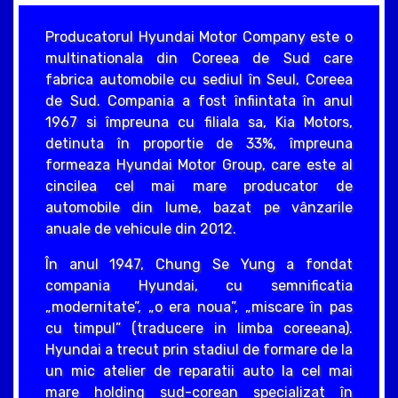
Producatorul Hyundai Motor Company este o
multinationala din Coreea de Sud care
fabrica automobile cu sediul în Seul, Coreea
de Sud. Compania a fost înfiintata în anul
1967 si împreuna cu filiala sa, Kia Motors,
detinuta în proportie de 33%, împreuna
formeaza Hyundai Motor Group, care este al
cincilea cel mai mare producator de
automobile din lume, bazat pe vânzarile
anuale de vehicule din 2012.
În anul 1947, Chung Se Yung a fondat
compania Hyundai, cu semnificatia
„modernitate”, „o era noua”, „miscare în pas
cu timpul” (traducere in limba coreeana).
Hyundai a trecut prin stadiul de formare de la
un mic atelier de reparatii auto la cel mai
mare holding sud-corean specializat în