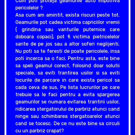
Cum poti proteja geamurile auto impotriva
pericolelor ?
Asa cum am amintit, exista riscuri peste tot.
Geamurile pot cadea victima capriciilor vremii
( grindina sau vanturile puternice care
doboara copaci), pot fi victima pietricelelor
sarite de pe jos sau a altor soferi neglijenti.
Nu poti sa te feresti de poate pericolele, insa
poti incerca sa o faci. Pentru asta, este bine
sa speli geamul corect, folosind doar solutii
speciale, sa eviti trantirea usilor si sa eviti
locurile de parcare in care exista pericol sa
cada ceva de sus. Pe lista lucrurilor pe care
trebuie sa le faci pentru a evita spargerea
geamurilor se numara evitarea trantirii usilor,
ridicarea stergatorului de parbriz atunci cand
ninge sau schimbarea stergatoarelor atunci
cand se tocesc. De ce nu este bine sa circuli
cu un parbriz crapat?