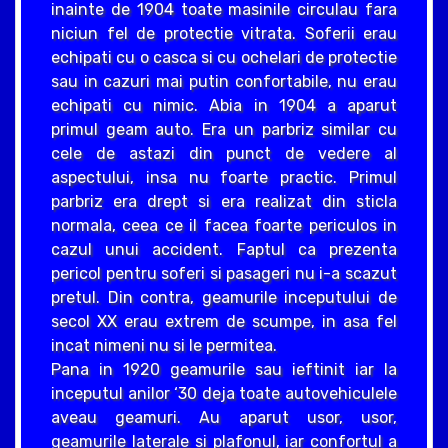
inainte de 1904 toate masinile circulau fara
niciun fel de protectie vitrata. Soferii erau
echipati cu o casca si cu ochelari de protectie
sau in cazuri mai putin confortabile, nu erau
echipati cu nimic. Abia in 1904 a aparut
primul geam auto. Era un parbriz similar cu
cele de astazi din punct de vedere al
aspectului, insa nu foarte practic. Primul
parbriz era drept si era realizat din sticla
normala, ceea ce il facea foarte periculos in
cazul unui accident. Faptul ca prezenta
pericol pentru soferi si pasageri nu i-a scazut
pretul. Din contra, geamurile inceputului de
secol XX erau extrem de scumpe, in asa fel
incat nimeni nu si le permitea.
Pana in 1920 geamurile sau ieftinit iar la
inceputul anilor ‘30 deja toate autovehiculele
aveau geamuri. Au aparut usor, usor,
geamurile laterale si plafonul, iar confortul a