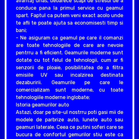
avantaj urias, deoarece scapi de stresul de a
conduce pana la primul service cu geamul
spart. Faptul ca putem veni exact acolo unde
te afli te poate ajuta sa economisesti timp si
bani;
- Ne asiguram ca geamul pe care il comanzi
are toate tehnologiile de care are nevoie
pentrru a fi eficient. Geamurile moderne sunt
dotate cu tot felul de tehnologii, cum ar fi
senzorii de ploaie, posibilitatea de a filtra
emisiile UV sau incalzirea destinata
dezaburirii. Geamurile pe care le
comercializam sunt moderne, cu toate
tehnologiile moderne inglobate;
Istoria geamurilor auto
Astazi, doar pe site-ul nostrru poti gasi mii de
modele de parbrize auto, lunete auto sau
geamuri laterale. Ceea ce putini soferi care se
bucura de confortul gemurilor stiu este ca