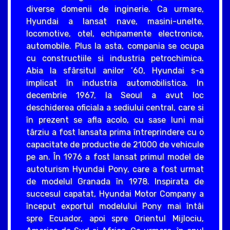
diverse domenii de inginerie. Ca urmare,
Hyundai a lansat nave, masini-unelte,
locomotive, otel, echipamente electronice,
automobile. Plus la asta, compania se ocupa
cu constructiile si industria petrochimica.
Abia la sfârsitul anilor ’60, Hyundai s-a
implicat în industria automobilistica. In
decembrie 1967, la Seoul a avut loc
deschiderea oficiala a sediului central, care si
în prezent se afla acolo, cu sase luni mai
târziu a fost lansata prima întreprindere cu o
capacitate de productie de 21000 de vehicule
pe an. În 1976 a fost lansat primul model de
autoturism Hyundai Pony, care a fost urmat
de modelul Granada în 1978. Inspirata de
succesul capatat, Hyundai Motor Company a
început exportul modelului Pony mai întâi
spre Ecuador, apoi spre Orientul Mijlociu,