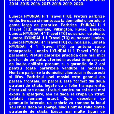
2014, 2015, 2016, 2017, 2018, 2019, 2020
Luneta HYUNDAI H 1 Travel (TQ). Preturi parbrize
vinde, livreaza si monteaza la domiciliul clientului o
gama larga de parbrize. Parbrize HYUNDAI H 1
Travel (TQ) originale, Pilkington, Fuyao, Benson.
Luneta HYUNDAI H 1 Travel (TQ) cu senzor de ploaie,
Luneta HYUNDAI H 1 Travel (TQ) cu senzor lumina,
Luneta HYUNDAI H 1 Travel (TQ) cu incalzire, Luneta
HYUNDAI H 1 Travel (TQ) cu antena radio
incorporata, Luneta HYUNDAI H 1 Travel (TQ) cu
parasolar. Preturi parbrize practica cele mai mici
preturi de pe piata, oferind in acelasi timp servicii
de inalta calitate precum si o garantie de 2 ani
pentru toate parbrizele vandute si montate.
Montam parbrize la domiciliul clientului in Bucuresti
si Ilfov. Parbrizul unei masini este geamul din
partea frontala. Un parbriz este format din doua
straturi de sticla, legate cu o folie transparenta.
Parbrizul are doua straturi pentru ca este cel mai
expus la spargere, asa ca daca se crapa un strat,
celalalt ramane intact. Spre deosebire de
geamurile laterale, un prabriz va ramane la locul
sau chiar daca se sparge, fiind tinut de folia dintre
straturile de sticla. Exista mai multe tipuri de