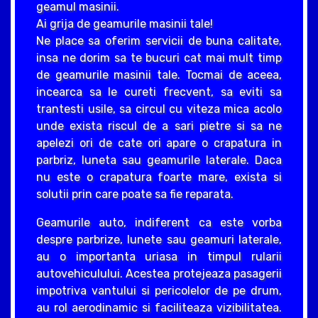
geamul masinii.
Ai grija de geamurile masinii tale!
Ne place sa oferim servicii de buna calitate,
insa ne dorim sa te bucuri cat mai mult timp
de geamurile masinii tale. Tocmai de aceea,
incearca sa le cureti frecvent, sa eviti sa
trantesti usile, sa circul cu viteza mica acolo
unde exista riscul de a sari pietre si sa ne
apelezi ori de cate ori apare o crapatura in
parbriz, luneta sau geamurile laterale. Daca
nu este o crapatura foarte mare, exista si
solutii prin care poate sa fie reparata.
Geamurile auto, indiferent ca este vorba
despre parbrize, lunete sau geamuri laterale,
au o importanta uriasa in timpul rularii
autovehiculului. Acestea protejeaza pasagerii
impotriva vantului si pericolelor de pe drum,
au rol aerodinamic si faciliteaza vizibilitatea.