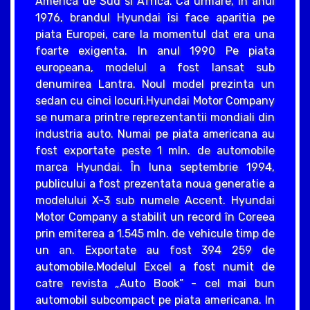
America de Sud si Africa. Ca urmare, în anul
1976, brandul Hyundai îsi face aparitia pe
piata Europei, care la momentul dat era una
foarte exigenta. In anul 1990 Pe piata
europeana, modelul a fost lansat sub
denumirea Lantra. Noul model prezinta un
sedan cu cinci locuri.Hyundai Motor Company
se numara printre reprezentantii mondiali din
industria auto. Numai pe piata americana au
fost exportate peste 1 mln. de automobile
marca Hyundai. În luna septembrie 1994,
publicului a fost prezentata noua generatie a
modelului X-3 sub numele Accent. Hyundai
Motor Company a stabilit un record în Coreea
prin emiterea a 1.545 mln. de vehicule timp de
un an. Exportate au fost 394 259 de
automobile.Modelul Excel a fost numit de
catre revista „Auto Book” - cel mai bun
automobil subcompact pe piata americana. In