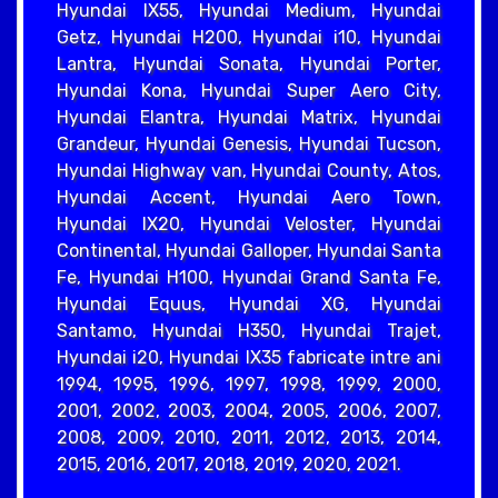
Hyundai IX55, Hyundai Medium, Hyundai
Getz, Hyundai H200, Hyundai i10, Hyundai
Lantra, Hyundai Sonata, Hyundai Porter,
Hyundai Kona, Hyundai Super Aero City,
Hyundai Elantra, Hyundai Matrix, Hyundai
Grandeur, Hyundai Genesis, Hyundai Tucson,
Hyundai Highway van, Hyundai County, Atos,
Hyundai Accent, Hyundai Aero Town,
Hyundai IX20, Hyundai Veloster, Hyundai
Continental, Hyundai Galloper, Hyundai Santa
Fe, Hyundai H100, Hyundai Grand Santa Fe,
Hyundai Equus, Hyundai XG, Hyundai
Santamo, Hyundai H350, Hyundai Trajet,
Hyundai i20, Hyundai IX35 fabricate intre ani
1994, 1995, 1996, 1997, 1998, 1999, 2000,
2001, 2002, 2003, 2004, 2005, 2006, 2007,
2008, 2009, 2010, 2011, 2012, 2013, 2014,
2015, 2016, 2017, 2018, 2019, 2020, 2021.