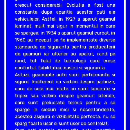
crescut considerabil. Evolutia a fost una
constanta dupa aparitia acestor pati ale
vehiculelor. Astfel, in 1927 a aparut geamul
laminat, mult mai sigur in momentul in care
se spargea, in 1934 a aparut geamul curbat, in
1960 au inceput sa fie implementate diverse
standarde de siguranta pentru producatorii
de geamuri iar ulterior au aparut, rand pe
rand, tot felul de tehnologii care cresc
confortul, fiabilitatea masinii si siguranta.
Astazi, geamurile auto sunt performante si
sigure. Indiferent ca vorbim despre parbrize,
care de cele mai multe ori sunt laminate si
tripex sau vorbim despre geamuri laterale,
care sunt prelucrate termic pentru a se
sparge in cioburi mici si necontondente,
acestea asigura o vizibilitate perfecta, nu se
sparg foarte usor si sunt usor de controlat.