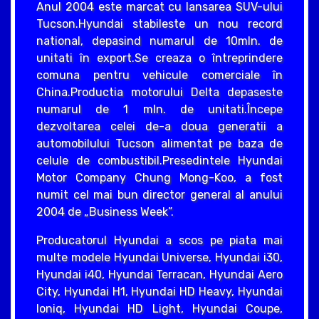
Anul 2004 este marcat cu lansarea SUV-ului
Tucson.Hyundai stabileste un nou record
national, depasind numarul de 10mln. de
unitati în export.Se creaza o întreprindere
comuna pentru vehicule comerciale în
China.Productia motorului Delta depaseste
numarul de 1 mln. de unitati.Începe
dezvoltarea celei de-a doua generatii a
automobilului Tucson alimentat pe baza de
celule de combustibil.Presedintele Hyundai
Motor Company Chung Mong-Koo, a fost
numit cel mai bun director general al anului
2004 de „Business Week”.
Producatorul Hyundai a scos pe piata mai
multe modele Hyundai Universe, Hyundai i30,
Hyundai i40, Hyundai Terracan, Hyundai Aero
City, Hyundai H1, Hyundai HD Heavy, Hyundai
Ioniq, Hyundai HD Light, Hyundai Coupe,