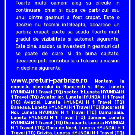
Foarte multi oameni aleg sa circule in
continuare, chiar si dupa ce parbrizul sau
unul dintre geamuri a fost crapat. Este o
decizie nu tocmai inteleapta, deoarece un
parbriz crapat poate sa scada foarte mult
gradul de vizibilitate si automat siguranta.
Este bine, asadar, sa investesti in geamuri cat
se poate de clare si de buna calitate,
deoarece poti contribui la o folosire a masinii
in deplina siguranta
www.preturi-parbrize.ro
Montam la
domicilu clientului in Bucuresti si Ilfov. Luneta
HYUNDAI H 1 Travel (TQ) sector 1: Luneta HYUNDAI H
1 Travel (TQ) Aviatorilor, Luneta HYUNDAI H 1 Travel
(TQ) Aviatiei, Luneta HYUNDAI H 1 Travel (TQ)
Baneasa, Luneta HYUNDAI H 1 Travel (TQ) Bucurestii
Noi, Luneta HYUNDAI H 1 Travel (TQ) Damaroaia,
Luneta HYUNDAI H 1 Travel (TQ) Domenii, Luneta
HYUNDAI H 1 Travel (TQ) Dorobanti, Luneta HYUNDAI
H 1 Travel (TQ) Gara de Nord, Luneta HYUNDAI H 1
Travel (TQ) Grivita, Luneta HYUNDAI H 1 Travel (TQ)