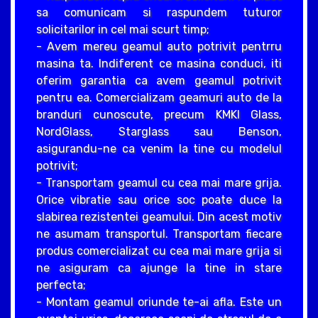
sa comunicam si raspundem tuturor
solicitarilor in cel mai scurt timp;
- Avem mereu geamul auto potrivit pentrru
masina ta. Indiferent ce masina conduci, iti
oferim garantia ca avem geamul potrivit
pentru ea. Comercializam geamuri auto de la
branduri cunoscute, precum KMKI Glass,
NordGlass, Starglass sau Benson,
asigurandu-ne ca venim la tine cu modelul
potrivit;
- Transportam geamul cu cea mai mare grija.
Orice vibratie sau orice soc poate duce la
slabirea rezistentei geamului. Din acest motiv
ne asumam transportul. Transportam fiecare
produs comercializat cu cea mai mare grija si
ne asiguram ca ajunge la tine in stare
perfecta;
- Montam geamul oriunde te-ai afla. Este un