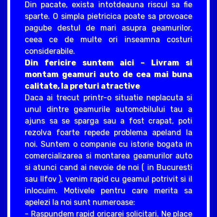
Din pacate, exista intotdeauna riscul sa fie
sparte. O simpla pietricica poate sa provoace
pagube destul de mari asupra geamurilor,
ceea ce de multe ori inseamna costuri
considerabile.
Din fericire suntem aici – Livram si
montam geamuri auto de cea mai buna
calitate, la preturi atractive
Daca ai trecut printr-o situatie neplacuta si
unul dintre geamurile automobilului tau a
ajuns sa se sparga sau a fost crapat, poti
rezolva foarte repede problema apeland la
noi. Suntem o companie cu istorie bogata in
comercializarea si montarea geamurilor auto
si atunci cand ai nevoie de noi ( in Bucuresti
sau Ilfov ), venim rapid cu geamul potrivit si il
inlocuim. Motivele pentru care merita sa
apelezi la noi sunt numeroase:
- Raspundem rapid oricarei solicitari. Ne place