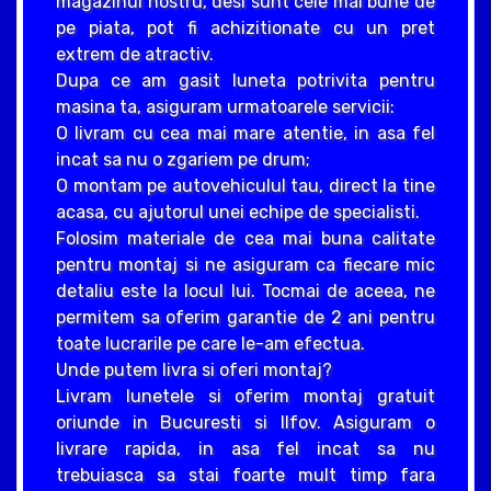
magazinul nostru, desi sunt cele mai bune de
pe piata, pot fi achizitionate cu un pret
extrem de atractiv.
Dupa ce am gasit luneta potrivita pentru
masina ta, asiguram urmatoarele servicii:
O livram cu cea mai mare atentie, in asa fel
incat sa nu o zgariem pe drum;
O montam pe autovehiculul tau, direct la tine
acasa, cu ajutorul unei echipe de specialisti.
Folosim materiale de cea mai buna calitate
pentru montaj si ne asiguram ca fiecare mic
detaliu este la locul lui. Tocmai de aceea, ne
permitem sa oferim garantie de 2 ani pentru
toate lucrarile pe care le-am efectua.
Unde putem livra si oferi montaj?
Livram lunetele si oferim montaj gratuit
oriunde in Bucuresti si Ilfov. Asiguram o
livrare rapida, in asa fel incat sa nu
trebuiasca sa stai foarte mult timp fara