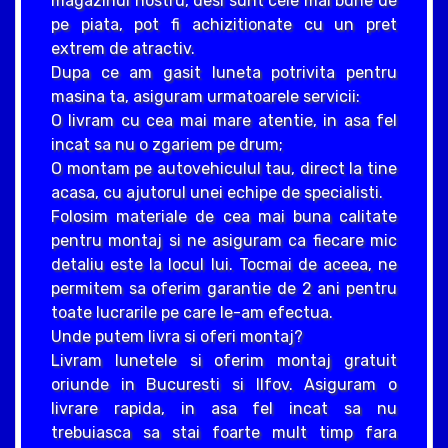
magazinul nostru, desi sunt cele mai bune de
pe piata, pot fi achizitionate cu un pret
extrem de atractiv.
Dupa ce am gasit luneta potrivita pentru
masina ta, asiguram urmatoarele servicii:
O livram cu cea mai mare atentie, in asa fel
incat sa nu o zgariem pe drum;
O montam pe autovehiculul tau, direct la tine
acasa, cu ajutorul unei echipe de specialisti.
Folosim materiale de cea mai buna calitate
pentru montaj si ne asiguram ca fiecare mic
detaliu este la locul lui. Tocmai de aceea, ne
permitem sa oferim garantie de 2 ani pentru
toate lucrarile pe care le-am efectua.
Unde putem livra si oferi montaj?
Livram lunetele si oferim montaj gratuit
oriunde in Bucuresti si Ilfov. Asiguram o
livrare rapida, in asa fel incat sa nu
trebuiasca sa stai foarte mult timp fara