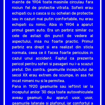
inainte de 1904 toate masinile circulau fara
niciun fel de protectie vitrata. Soferii erau
echipati cu o casca si cu ochelari de protectie
sau in cazuri mai putin confortabile, nu erau
echipati cu nimic. Abia in 1904 a aparut
primul geam auto. Era un parbriz similar cu
cele de astazi din punct de vedere al
aspectului, insa nu foarte practic. Primul
parbriz era drept si era realizat din sticla
normala, ceea ce il facea foarte periculos in
cazul unui accident. Faptul ca prezenta
pericol pentru soferi si pasageri nu i-a scazut
pretul. Din contra, geamurile inceputului de
secol XX erau extrem de scumpe, in asa fel
incat nimeni nu si le permitea.
Pana in 1920 geamurile sau ieftinit iar la
inceputul anilor ‘30 deja toate autovehiculele
aveau geamuri. Au aparut usor, usor,
geamurile laterale si plafonul, iar confortul a