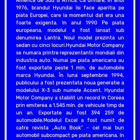
America de Sud si Africa. Ca urmare, în anul
1976, brandul Hyundai îsi face aparitia pe
piata Europei, care la momentul dat era una
foarte exigenta. In anul 1990 Pe piata
europeana, modelul a fost lansat sub
denumirea Lantra. Noul model prezinta un
sedan cu cinci locuri.Hyundai Motor Company
se numara printre reprezentantii mondiali din
industria auto. Numai pe piata americana au
fost exportate peste 1 mln. de automobile
marca Hyundai. În luna septembrie 1994,
publicului a fost prezentata noua generatie a
modelului X-3 sub numele Accent. Hyundai
Motor Company a stabilit un record în Coreea
prin emiterea a 1.545 mln. de vehicule timp de
un an. Exportate au fost 394 259 de
automobile.Modelul Excel a fost numit de
catre revista „Auto Book” - cel mai bun
automobil subcompact pe piata americana. In