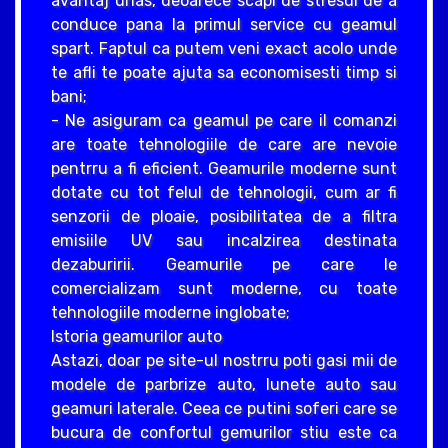
avantaj urias, deoarece scapi de stresul de a
conduce pana la primul service cu geamul
spart. Faptul ca putem veni exact acolo unde
te afli te poate ajuta sa economisesti timp si
bani;
- Ne asiguram ca geamul pe care il comanzi
are toate tehnologiile de care are nevoie
pentrru a fi eficient. Geamurile moderne sunt
dotate cu tot felul de tehnologii, cum ar fi
senzorii de ploaie, posibilitatea de a filtra
emisiile UV sau incalzirea destinata
dezaburirii. Geamurile pe care le
comercializam sunt moderne, cu toate
tehnologiile moderne inglobate;
Istoria geamurilor auto
Astazi, doar pe site-ul nostrru poti gasi mii de
modele de parbrize auto, lunete auto sau
geamuri laterale. Ceea ce putini soferi care se
bucura de confortul gemurilor stiu este ca