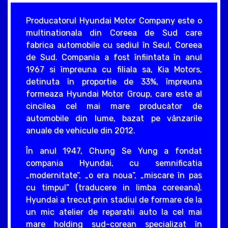
Producatorul Hyundai Motor Company este o
multinationala din Coreea de Sud care
fabrica automobile cu sediul în Seul, Coreea
de Sud. Compania a fost înfiintata în anul
1967 si împreuna cu filiala sa, Kia Motors,
detinuta în proportie de 33%, împreuna
formeaza Hyundai Motor Group, care este al
cincilea cel mai mare producator de
automobile din lume, bazat pe vânzarile
anuale de vehicule din 2012.
În anul 1947, Chung Se Yung a fondat
compania Hyundai, cu semnificatia
„modernitate”, „o era noua”, „miscare în pas
cu timpul” (traducere in limba coreeana).
Hyundai a trecut prin stadiul de formare de la
un mic atelier de reparatii auto la cel mai
mare holding sud-corean specializat în