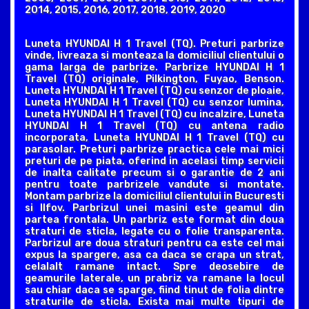
2014, 2015, 2016, 2017, 2018, 2019, 2020
Luneta HYUNDAI H 1 Travel (TQ). Preturi parbrize
vinde, livreaza si monteaza la domiciliul clientului o
gama larga de parbrize. Parbrize HYUNDAI H 1
Travel (TQ) originale, Pilkington, Fuyao, Benson.
Luneta HYUNDAI H 1 Travel (TQ) cu senzor de ploaie,
Luneta HYUNDAI H 1 Travel (TQ) cu senzor lumina,
Luneta HYUNDAI H 1 Travel (TQ) cu incalzire, Luneta
HYUNDAI H 1 Travel (TQ) cu antena radio
incorporata, Luneta HYUNDAI H 1 Travel (TQ) cu
parasolar. Preturi parbrize practica cele mai mici
preturi de pe piata, oferind in acelasi timp servicii
de inalta calitate precum si o garantie de 2 ani
pentru toate parbrizele vandute si montate.
Montam parbrize la domiciliul clientului in Bucuresti
si Ilfov. Parbrizul unei masini este geamul din
partea frontala. Un parbriz este format din doua
straturi de sticla, legate cu o folie transparenta.
Parbrizul are doua straturi pentru ca este cel mai
expus la spargere, asa ca daca se crapa un strat,
celalalt ramane intact. Spre deosebire de
geamurile laterale, un prabriz va ramane la locul
sau chiar daca se sparge, fiind tinut de folia dintre
straturile de sticla. Exista mai multe tipuri de