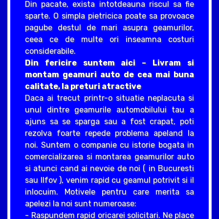
Din pacate, exista intotdeauna riscul sa fie
sparte. O simpla pietricica poate sa provoace
pagube destul de mari asupra geamurilor,
ceea ce de multe ori inseamna costuri
considerabile.
Din fericire suntem aici – Livram si
montam geamuri auto de cea mai buna
calitate, la preturi atractive
Daca ai trecut printr-o situatie neplacuta si
unul dintre geamurile automobilului tau a
ajuns sa se sparga sau a fost crapat, poti
rezolva foarte repede problema apeland la
noi. Suntem o companie cu istorie bogata in
comercializarea si montarea geamurilor auto
si atunci cand ai nevoie de noi ( in Bucuresti
sau Ilfov ), venim rapid cu geamul potrivit si il
inlocuim. Motivele pentru care merita sa
apelezi la noi sunt numeroase:
- Raspundem rapid oricarei solicitari. Ne place