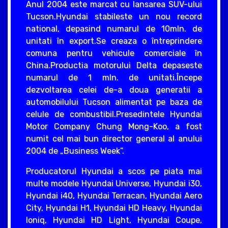
Anul 2004 este marcat cu lansarea SUV-ului
Tucson.Hyundai stabileste un nou record
national, depasind numarul de 10mln. de
unitati în export.Se creaza o întreprindere
comuna pentru vehicule comerciale în
China.Productia motorului Delta depaseste
numarul de 1 mln. de unitati.Începe
dezvoltarea celei de-a doua generatii a
automobilului Tucson alimentat pe baza de
celule de combustibil.Presedintele Hyundai
Motor Company Chung Mong-Koo, a fost
numit cel mai bun director general al anului
2004 de „Business Week”.
Producatorul Hyundai a scos pe piata mai
multe modele Hyundai Universe, Hyundai i30,
Hyundai i40, Hyundai Terracan, Hyundai Aero
City, Hyundai H1, Hyundai HD Heavy, Hyundai
Ioniq, Hyundai HD Light, Hyundai Coupe,