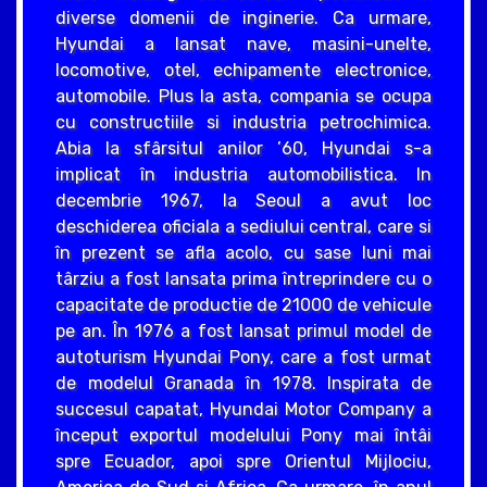
diverse domenii de inginerie. Ca urmare,
Hyundai a lansat nave, masini-unelte,
locomotive, otel, echipamente electronice,
automobile. Plus la asta, compania se ocupa
cu constructiile si industria petrochimica.
Abia la sfârsitul anilor ’60, Hyundai s-a
implicat în industria automobilistica. In
decembrie 1967, la Seoul a avut loc
deschiderea oficiala a sediului central, care si
în prezent se afla acolo, cu sase luni mai
târziu a fost lansata prima întreprindere cu o
capacitate de productie de 21000 de vehicule
pe an. În 1976 a fost lansat primul model de
autoturism Hyundai Pony, care a fost urmat
de modelul Granada în 1978. Inspirata de
succesul capatat, Hyundai Motor Company a
început exportul modelului Pony mai întâi
spre Ecuador, apoi spre Orientul Mijlociu,