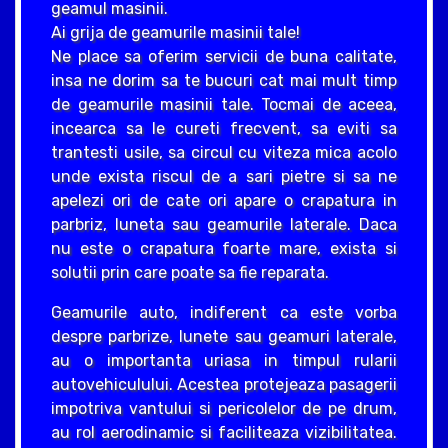
geamul masinii.
Ai grija de geamurile masinii tale!
Ne place sa oferim servicii de buna calitate,
insa ne dorim sa te bucuri cat mai mult timp
de geamurile masinii tale. Tocmai de aceea,
incearca sa le cureti frecvent, sa eviti sa
trantesti usile, sa circul cu viteza mica acolo
unde exista riscul de a sari pietre si sa ne
apelezi ori de cate ori apare o crapatura in
parbriz, luneta sau geamurile laterale. Daca
nu este o crapatura foarte mare, exista si
solutii prin care poate sa fie reparata.
Geamurile auto, indiferent ca este vorba
despre parbrize, lunete sau geamuri laterale,
au o importanta uriasa in timpul rularii
autovehiculului. Acestea protejeaza pasagerii
impotriva vantului si pericolelor de pe drum,
au rol aerodinamic si faciliteaza vizibilitatea.