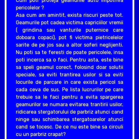
Cum poti proteja geamurile auto impotriva
pericolelor ?
Asa cum am amintit, exista riscuri peste tot.
Geamurile pot cadea victima capriciilor vremii
( grindina sau vanturile puternice care
doboara copaci), pot fi victima pietricelelor
sarite de pe jos sau a altor soferi neglijenti.
Nu poti sa te feresti de poate pericolele, insa
poti incerca sa o faci. Pentru asta, este bine
sa speli geamul corect, folosind doar solutii
speciale, sa eviti trantirea usilor si sa eviti
locurile de parcare in care exista pericol sa
cada ceva de sus. Pe lista lucrurilor pe care
trebuie sa le faci pentru a evita spargerea
geamurilor se numara evitarea trantirii usilor,
ridicarea stergatorului de parbriz atunci cand
ninge sau schimbarea stergatoarelor atunci
cand se tocesc. De ce nu este bine sa circuli
cu un parbriz crapat?