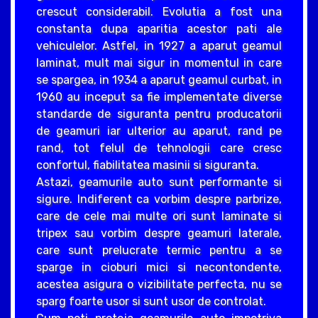
crescut considerabil. Evolutia a fost una
constanta dupa aparitia acestor pati ale
vehiculelor. Astfel, in 1927 a aparut geamul
laminat, mult mai sigur in momentul in care
se spargea, in 1934 a aparut geamul curbat, in
1960 au inceput sa fie implementate diverse
standarde de siguranta pentru producatorii
de geamuri iar ulterior au aparut, rand pe
rand, tot felul de tehnologii care cresc
confortul, fiabilitatea masinii si siguranta.
Astazi, geamurile auto sunt performante si
sigure. Indiferent ca vorbim despre parbrize,
care de cele mai multe ori sunt laminate si
tripex sau vorbim despre geamuri laterale,
care sunt prelucrate termic pentru a se
sparge in cioburi mici si necontondente,
acestea asigura o vizibilitate perfecta, nu se
sparg foarte usor si sunt usor de controlat.