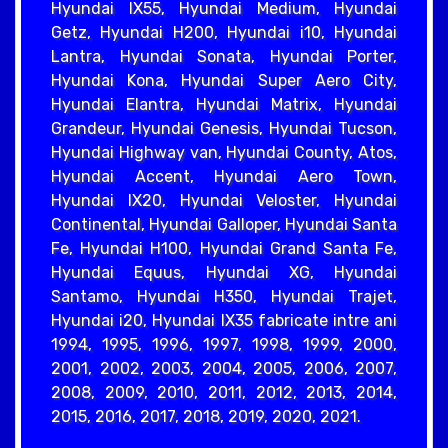
Hyundai IX55, Hyundai Medium, Hyundai
Getz, Hyundai H200, Hyundai i10, Hyundai
Lantra, Hyundai Sonata, Hyundai Porter,
Hyundai Kona, Hyundai Super Aero City,
Hyundai Elantra, Hyundai Matrix, Hyundai
Grandeur, Hyundai Genesis, Hyundai Tucson,
Hyundai Highway van, Hyundai County, Atos,
Hyundai Accent, Hyundai Aero Town,
Hyundai IX20, Hyundai Veloster, Hyundai
Continental, Hyundai Galloper, Hyundai Santa
Fe, Hyundai H100, Hyundai Grand Santa Fe,
Hyundai Equus, Hyundai XG, Hyundai
Santamo, Hyundai H350, Hyundai Trajet,
Hyundai i20, Hyundai IX35 fabricate intre ani
1994, 1995, 1996, 1997, 1998, 1999, 2000,
2001, 2002, 2003, 2004, 2005, 2006, 2007,
2008, 2009, 2010, 2011, 2012, 2013, 2014,
2015, 2016, 2017, 2018, 2019, 2020, 2021.