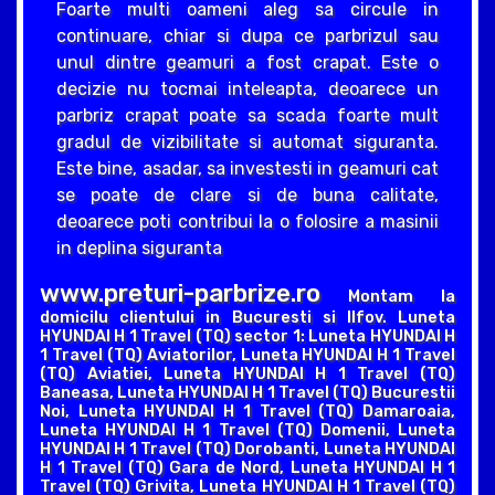
Foarte multi oameni aleg sa circule in
continuare, chiar si dupa ce parbrizul sau
unul dintre geamuri a fost crapat. Este o
decizie nu tocmai inteleapta, deoarece un
parbriz crapat poate sa scada foarte mult
gradul de vizibilitate si automat siguranta.
Este bine, asadar, sa investesti in geamuri cat
se poate de clare si de buna calitate,
deoarece poti contribui la o folosire a masinii
in deplina siguranta
www.preturi-parbrize.ro
Montam la
domicilu clientului in Bucuresti si Ilfov. Luneta
HYUNDAI H 1 Travel (TQ) sector 1: Luneta HYUNDAI H
1 Travel (TQ) Aviatorilor, Luneta HYUNDAI H 1 Travel
(TQ) Aviatiei, Luneta HYUNDAI H 1 Travel (TQ)
Baneasa, Luneta HYUNDAI H 1 Travel (TQ) Bucurestii
Noi, Luneta HYUNDAI H 1 Travel (TQ) Damaroaia,
Luneta HYUNDAI H 1 Travel (TQ) Domenii, Luneta
HYUNDAI H 1 Travel (TQ) Dorobanti, Luneta HYUNDAI
H 1 Travel (TQ) Gara de Nord, Luneta HYUNDAI H 1
Travel (TQ) Grivita, Luneta HYUNDAI H 1 Travel (TQ)