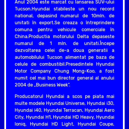
Anul 2004 este marcat cu lansarea SUV-ului
Tucson.Hyundai stabileste un nou record
national, depasind numarul de 10mln. de
unitati în export.Se creaza o întreprindere
comuna pentru vehicule comerciale în
China.Productia motorului Delta depaseste
numarul de 1 mln. de unitati.Începe
dezvoltarea celei de-a doua generatii a
automobilului Tucson alimentat pe baza de
celule de combustibil.Presedintele Hyundai
Motor Company Chung Mong-Koo, a fost
numit cel mai bun director general al anului
2004 de „Business Week”.
Producatorul Hyundai a scos pe piata mai
multe modele Hyundai Universe, Hyundai i30,
Hyundai i40, Hyundai Terracan, Hyundai Aero
City, Hyundai H1, Hyundai HD Heavy, Hyundai
Ioniq, Hyundai HD Light, Hyundai Coupe,