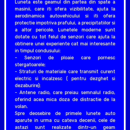
Luneta este geamul din partea din spate a
masinii, care iti ofera vizibilitate, ajuta la
aerodinamica autovehicului si iti ofera
protectie impotriva prafului, a precipitatiilor si
a altor pericole. Lunetele moderne sunt
dotate cu tot felul de senzori care ajuta la
obtinere unei experiente cat mai interesante
in timpul condusului:
- Senzori de ploaie care pornesc
stergatoarele;
- Straturi de materiale care transmit curent
electric si incalzesc ( pentru dezghet si
dezaburire);
- Antene radio, care preiau semnalul radio,
oferind acea mica doza de distractie de la
volan.
Spre deosebire de primele lunete auto
aparute in urma cu cateva decenii, cele de
astazi sunt realizate dintr-un geam