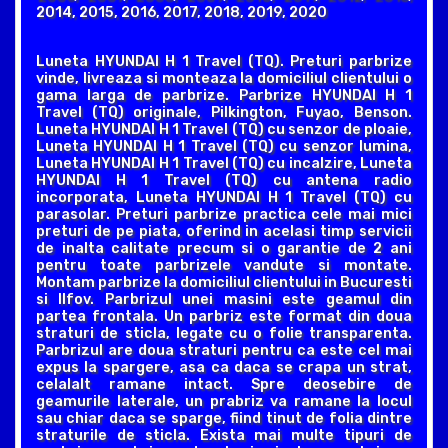
2014, 2015, 2016, 2017, 2018, 2019, 2020
Luneta HYUNDAI H 1 Travel (TQ). Preturi parbrize
vinde, livreaza si monteaza la domiciliul clientului o
gama larga de parbrize. Parbrize HYUNDAI H 1
Travel (TQ) originale, Pilkington, Fuyao, Benson.
Luneta HYUNDAI H 1 Travel (TQ) cu senzor de ploaie,
Luneta HYUNDAI H 1 Travel (TQ) cu senzor lumina,
Luneta HYUNDAI H 1 Travel (TQ) cu incalzire, Luneta
HYUNDAI H 1 Travel (TQ) cu antena radio
incorporata, Luneta HYUNDAI H 1 Travel (TQ) cu
parasolar. Preturi parbrize practica cele mai mici
preturi de pe piata, oferind in acelasi timp servicii
de inalta calitate precum si o garantie de 2 ani
pentru toate parbrizele vandute si montate.
Montam parbrize la domiciliul clientului in Bucuresti
si Ilfov. Parbrizul unei masini este geamul din
partea frontala. Un parbriz este format din doua
straturi de sticla, legate cu o folie transparenta.
Parbrizul are doua straturi pentru ca este cel mai
expus la spargere, asa ca daca se crapa un strat,
celalalt ramane intact. Spre deosebire de
geamurile laterale, un prabriz va ramane la locul
sau chiar daca se sparge, fiind tinut de folia dintre
straturile de sticla. Exista mai multe tipuri de