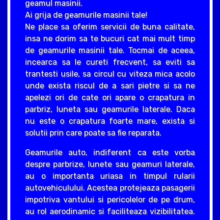
geamul masinii.
Ai grija de geamurile masinii tale!
Ne place sa oferim servicii de buna calitate,
insa ne dorim sa te bucuri cat mai mult timp
de geamurile masinii tale. Tocmai de aceea,
incearca sa le cureti frecvent, sa eviti sa
trantesti usile, sa circul cu viteza mica acolo
unde exista riscul de a sari pietre si sa ne
apelezi ori de cate ori apare o crapatura in
parbriz, luneta sau geamurile laterale. Daca
nu este o crapatura foarte mare, exista si
solutii prin care poate sa fie reparata.
Geamurile auto, indiferent ca este vorba
despre parbrize, lunete sau geamuri laterale,
au o importanta uriasa in timpul rularii
autovehiculului. Acestea protejeaza pasagerii
impotriva vantului si pericolelor de pe drum,
au rol aerodinamic si faciliteaza vizibilitatea.