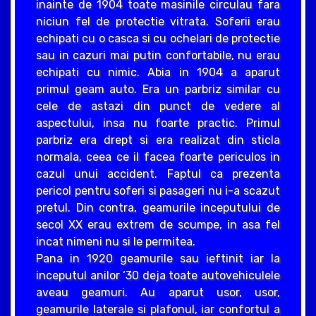
inainte de 1904 toate masinile circulau fara
niciun fel de protectie vitrata. Soferii erau
echipati cu o casca si cu ochelari de protectie
sau in cazuri mai putin confortabile, nu erau
echipati cu nimic. Abia in 1904 a aparut
primul geam auto. Era un parbriz similar cu
cele de astazi din punct de vedere al
aspectului, insa nu foarte practic. Primul
parbriz era drept si era realizat din sticla
normala, ceea ce il facea foarte periculos in
cazul unui accident. Faptul ca prezenta
pericol pentru soferi si pasageri nu i-a scazut
pretul. Din contra, geamurile inceputului de
secol XX erau extrem de scumpe, in asa fel
incat nimeni nu si le permitea.
Pana in 1920 geamurile sau ieftinit iar la
inceputul anilor ‘30 deja toate autovehiculele
aveau geamuri. Au aparut usor, usor,
geamurile laterale si plafonul, iar confortul a