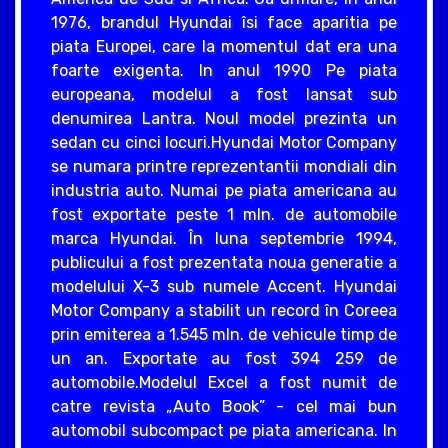
1976, brandul Hyundai îsi face aparitia pe
piata Europei, care la momentul dat era una
foarte exigenta. In anul 1990 Pe piata
europeana, modelul a fost lansat sub
denumirea Lantra. Noul model prezinta un
sedan cu cinci locuri.Hyundai Motor Company
se numara printre reprezentantii mondiali din
industria auto. Numai pe piata americana au
fost exportate peste 1 mln. de automobile
marca Hyundai. În luna septembrie 1994,
publicului a fost prezentata noua generatie a
modelului X-3 sub numele Accent. Hyundai
Motor Company a stabilit un record în Coreea
prin emiterea a 1.545 mln. de vehicule timp de
un an. Exportate au fost 394 259 de
automobile.Modelul Excel a fost numit de
catre revista „Auto Book” - cel mai bun
automobil subcompact pe piata americana. In