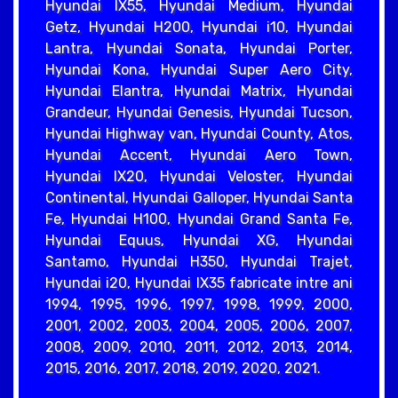
Hyundai IX55, Hyundai Medium, Hyundai
Getz, Hyundai H200, Hyundai i10, Hyundai
Lantra, Hyundai Sonata, Hyundai Porter,
Hyundai Kona, Hyundai Super Aero City,
Hyundai Elantra, Hyundai Matrix, Hyundai
Grandeur, Hyundai Genesis, Hyundai Tucson,
Hyundai Highway van, Hyundai County, Atos,
Hyundai Accent, Hyundai Aero Town,
Hyundai IX20, Hyundai Veloster, Hyundai
Continental, Hyundai Galloper, Hyundai Santa
Fe, Hyundai H100, Hyundai Grand Santa Fe,
Hyundai Equus, Hyundai XG, Hyundai
Santamo, Hyundai H350, Hyundai Trajet,
Hyundai i20, Hyundai IX35 fabricate intre ani
1994, 1995, 1996, 1997, 1998, 1999, 2000,
2001, 2002, 2003, 2004, 2005, 2006, 2007,
2008, 2009, 2010, 2011, 2012, 2013, 2014,
2015, 2016, 2017, 2018, 2019, 2020, 2021.