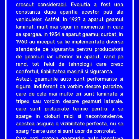
crescut considerabil. Evolutia a fost una
constanta dupa aparitia acestor pati ale
vehiculelor. Astfel, in 1927 a aparut geamul
laminat, mult mai sigur in momentul in care
se spargea, in 1934 a aparut geamul curbat, in
1960 au inceput sa fie implementate diverse
standarde de siguranta pentru producatorii
de geamuri iar ulterior au aparut, rand pe
rand, tot felul de tehnologii care cresc
confortul, fiabilitatea masinii si siguranta.
Astazi, geamurile auto sunt performante si
sigure. Indiferent ca vorbim despre parbrize,
care de cele mai multe ori sunt laminate si
tripex sau vorbim despre geamuri laterale,
care sunt prelucrate termic pentru a se
sparge in cioburi mici si necontondente,
acestea asigura o vizibilitate perfecta, nu se
sparg foarte usor si sunt usor de controlat.
Cum poti proteja geamurile auto impotriva