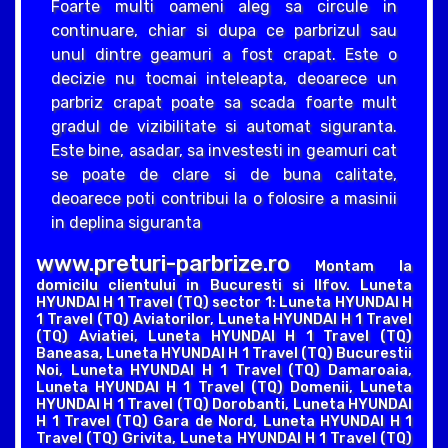
Foarte multi oameni aleg sa circule in
continuare, chiar si dupa ce parbrizul sau
unul dintre geamuri a fost crapat. Este o
decizie nu tocmai inteleapta, deoarece un
parbriz crapat poate sa scada foarte mult
gradul de vizibilitate si automat siguranta.
Este bine, asadar, sa investesti in geamuri cat
se poate de clare si de buna calitate,
deoarece poti contribui la o folosire a masinii
in deplina siguranta
www.preturi-parbrize.ro
Montam la
domicilu clientului in Bucuresti si Ilfov. Luneta
HYUNDAI H 1 Travel (TQ) sector 1: Luneta HYUNDAI H
1 Travel (TQ) Aviatorilor, Luneta HYUNDAI H 1 Travel
(TQ) Aviatiei, Luneta HYUNDAI H 1 Travel (TQ)
Baneasa, Luneta HYUNDAI H 1 Travel (TQ) Bucurestii
Noi, Luneta HYUNDAI H 1 Travel (TQ) Damaroaia,
Luneta HYUNDAI H 1 Travel (TQ) Domenii, Luneta
HYUNDAI H 1 Travel (TQ) Dorobanti, Luneta HYUNDAI
H 1 Travel (TQ) Gara de Nord, Luneta HYUNDAI H 1
Travel (TQ) Grivita, Luneta HYUNDAI H 1 Travel (TQ)