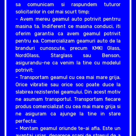
sa comunicam si raspundem tuturor
solicitarilor in cel mai scurt timp;
- Avem mereu geamul auto potrivit pentrru
masina ta. Indiferent ce masina conduci, iti
oferim garantia ca avem geamul potrivit
pentru ea. Comercializam geamuri auto de la
branduri cunoscute, precum KMKI Glass,
NordGlass, Starglass sau Benson,
asigurandu-ne ca venim la tine cu modelul
potrivit;
- Transportam geamul cu cea mai mare grija.
Orice vibratie sau orice soc poate duce la
slabirea rezistentei geamului. Din acest motiv
ne asumam transportul. Transportam fiecare
produs comercializat cu cea mai mare grija si
ne asiguram ca ajunge la tine in stare
perfecta;
- Montam geamul oriunde te-ai afla. Este un
avantaj urias, deoarece scapi de stresul de a