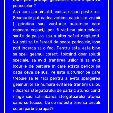
pericolelor ?
Asa cum am amintit, exista riscuri peste tot.
Geamurile pot cadea victima capriciilor vremii
( grindina sau vanturile puternice care
doboara copaci), pot fi victima pietricelelor
sarite de pe jos sau a altor soferi neglijenti.
Nu poti sa te feresti de poate pericolele, insa
poti incerca sa o faci. Pentru asta, este bine
sa speli geamul corect, folosind doar solutii
speciale, sa eviti trantirea usilor si sa eviti
locurile de parcare in care exista pericol sa
cada ceva de sus. Pe lista lucrurilor pe care
trebuie sa le faci pentru a evita spargerea
geamurilor se numara evitarea trantirii usilor,
ridicarea stergatorului de parbriz atunci cand
ninge sau schimbarea stergatoarelor atunci
cand se tocesc. De ce nu este bine sa circuli
cu un parbriz crapat?