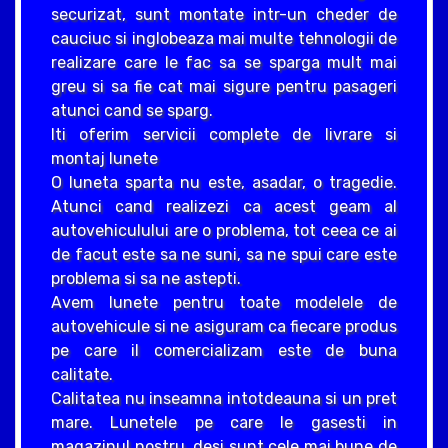
securizat, sunt montate intr-un cheder de
cauciuc si inglobeaza mai multe tehnologii de
realizare care le fac sa se sparga mult mai
greu si sa fie cat mai sigure pentru pasageri
atunci cand se sparg.
Iti oferim servicii complete de livrare si
montaj lunete
O luneta sparta nu este, asadar, o tragedie.
Atunci cand realizezi ca acest geam al
autovehiculului are o problema, tot ceea ce ai
de facut este sa ne suni, sa ne spui care este
problema si sa ne astepti.
Avem lunete pentru toate modelele de
autovehicule si ne asiguram ca fiecare produs
pe care il comercializam este de buna
calitate.
Calitatea nu inseamna intotdeauna si un pret
mare. Lunetele pe care le gasesti in
magazinul nostru, desi sunt cele mai bune de