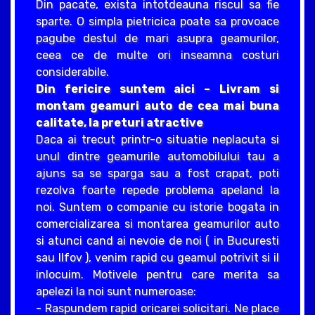
Din pacate, exista intotdeauna riscul sa fie
sparte. O simpla pietricica poate sa provoace
pagube destul de mari asupra geamurilor,
ceea ce de multe ori inseamna costuri
considerabile.
Din fericire suntem aici – Livram si
montam geamuri auto de cea mai buna
calitate, la preturi atractive
Daca ai trecut printr-o situatie neplacuta si
unul dintre geamurile automobilului tau a
ajuns sa se sparga sau a fost crapat, poti
rezolva foarte repede problema apeland la
noi. Suntem o companie cu istorie bogata in
comercializarea si montarea geamurilor auto
si atunci cand ai nevoie de noi ( in Bucuresti
sau Ilfov ), venim rapid cu geamul potrivit si il
inlocuim. Motivele pentru care merita sa
apelezi la noi sunt numeroase:
- Raspundem rapid oricarei solicitari. Ne place