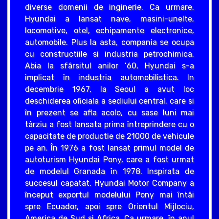
diverse domenii de inginerie. Ca urmare,
Hyundai a lansat nave, masini-unelte,
locomotive, otel, echipamente electronice,
automobile. Plus la asta, compania se ocupa
cu constructiile si industria petrochimica.
Abia la sfârsitul anilor ’60, Hyundai s-a
implicat în industria automobilistica. In
decembrie 1967, la Seoul a avut loc
deschiderea oficiala a sediului central, care si
în prezent se afla acolo, cu sase luni mai
târziu a fost lansata prima întreprindere cu o
capacitate de productie de 21000 de vehicule
pe an. În 1976 a fost lansat primul model de
autoturism Hyundai Pony, care a fost urmat
de modelul Granada în 1978. Inspirata de
succesul capatat, Hyundai Motor Company a
început exportul modelului Pony mai întâi
spre Ecuador, apoi spre Orientul Mijlociu,
America de Sud si Africa. Ca urmare, în anul