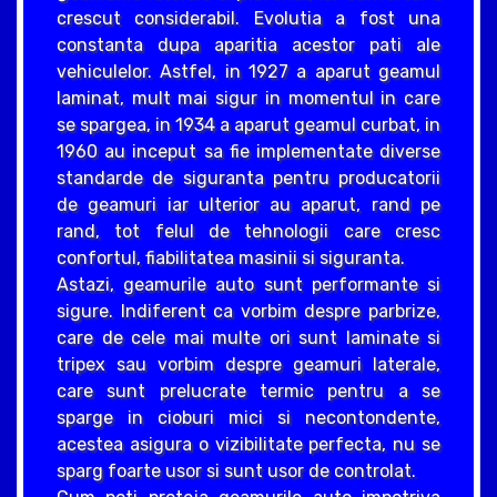
crescut considerabil. Evolutia a fost una
constanta dupa aparitia acestor pati ale
vehiculelor. Astfel, in 1927 a aparut geamul
laminat, mult mai sigur in momentul in care
se spargea, in 1934 a aparut geamul curbat, in
1960 au inceput sa fie implementate diverse
standarde de siguranta pentru producatorii
de geamuri iar ulterior au aparut, rand pe
rand, tot felul de tehnologii care cresc
confortul, fiabilitatea masinii si siguranta.
Astazi, geamurile auto sunt performante si
sigure. Indiferent ca vorbim despre parbrize,
care de cele mai multe ori sunt laminate si
tripex sau vorbim despre geamuri laterale,
care sunt prelucrate termic pentru a se
sparge in cioburi mici si necontondente,
acestea asigura o vizibilitate perfecta, nu se
sparg foarte usor si sunt usor de controlat.