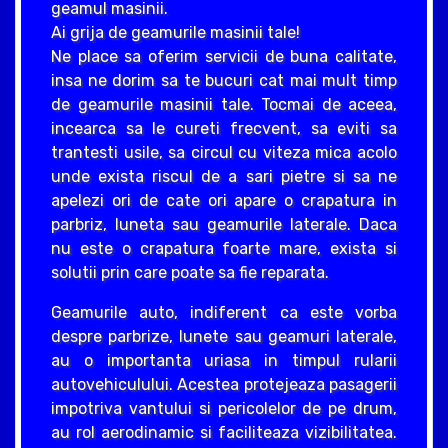
geamul masinii.
Ai grija de geamurile masinii tale!
Ne place sa oferim servicii de buna calitate,
insa ne dorim sa te bucuri cat mai mult timp
de geamurile masinii tale. Tocmai de aceea,
incearca sa le cureti frecvent, sa eviti sa
trantesti usile, sa circul cu viteza mica acolo
unde exista riscul de a sari pietre si sa ne
apelezi ori de cate ori apare o crapatura in
parbriz, luneta sau geamurile laterale. Daca
nu este o crapatura foarte mare, exista si
solutii prin care poate sa fie reparata.
Geamurile auto, indiferent ca este vorba
despre parbrize, lunete sau geamuri laterale,
au o importanta uriasa in timpul rularii
autovehiculului. Acestea protejeaza pasagerii
impotriva vantului si pericolelor de pe drum,
au rol aerodinamic si faciliteaza vizibilitatea.