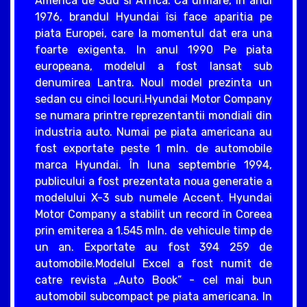
America de Sud si Africa. Ca urmare, în anul
1976, brandul Hyundai îsi face aparitia pe
piata Europei, care la momentul dat era una
foarte exigenta. In anul 1990 Pe piata
europeana, modelul a fost lansat sub
denumirea Lantra. Noul model prezinta un
sedan cu cinci locuri.Hyundai Motor Company
se numara printre reprezentantii mondiali din
industria auto. Numai pe piata americana au
fost exportate peste 1 mln. de automobile
marca Hyundai. În luna septembrie 1994,
publicului a fost prezentata noua generatie a
modelului X-3 sub numele Accent. Hyundai
Motor Company a stabilit un record în Coreea
prin emiterea a 1.545 mln. de vehicule timp de
un an. Exportate au fost 394 259 de
automobile.Modelul Excel a fost numit de
catre revista „Auto Book” - cel mai bun
automobil subcompact pe piata americana. In