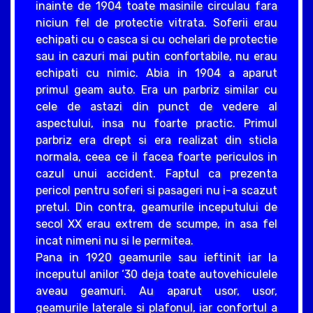
inainte de 1904 toate masinile circulau fara
niciun fel de protectie vitrata. Soferii erau
echipati cu o casca si cu ochelari de protectie
sau in cazuri mai putin confortabile, nu erau
echipati cu nimic. Abia in 1904 a aparut
primul geam auto. Era un parbriz similar cu
cele de astazi din punct de vedere al
aspectului, insa nu foarte practic. Primul
parbriz era drept si era realizat din sticla
normala, ceea ce il facea foarte periculos in
cazul unui accident. Faptul ca prezenta
pericol pentru soferi si pasageri nu i-a scazut
pretul. Din contra, geamurile inceputului de
secol XX erau extrem de scumpe, in asa fel
incat nimeni nu si le permitea.
Pana in 1920 geamurile sau ieftinit iar la
inceputul anilor ‘30 deja toate autovehiculele
aveau geamuri. Au aparut usor, usor,
geamurile laterale si plafonul, iar confortul a