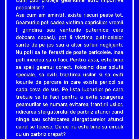
Cum poti proteja geamurile auto impotriva
pericolelor ?
Asa cum am amintit, exista riscuri peste tot.
Geamurile pot cadea victima capriciilor vremii
( grindina sau vanturile puternice care
doboara copaci), pot fi victima pietricelelor
sarite de pe jos sau a altor soferi neglijenti.
Nu poti sa te feresti de poate pericolele, insa
poti incerca sa o faci. Pentru asta, este bine
sa speli geamul corect, folosind doar solutii
speciale, sa eviti trantirea usilor si sa eviti
locurile de parcare in care exista pericol sa
cada ceva de sus. Pe lista lucrurilor pe care
trebuie sa le faci pentru a evita spargerea
geamurilor se numara evitarea trantirii usilor,
ridicarea stergatorului de parbriz atunci cand
ninge sau schimbarea stergatoarelor atunci
cand se tocesc. De ce nu este bine sa circuli
cu un parbriz crapat?