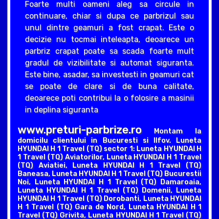
Foarte multi oameni aleg sa circule in
continuare, chiar si dupa ce parbrizul sau
unul dintre geamuri a fost crapat. Este o
decizie nu tocmai inteleapta, deoarece un
parbriz crapat poate sa scada foarte mult
gradul de vizibilitate si automat siguranta.
Este bine, asadar, sa investesti in geamuri cat
se poate de clare si de buna calitate,
deoarece poti contribui la o folosire a masinii
in deplina siguranta
www.preturi-parbrize.ro
Montam la
domicilu clientului in Bucuresti si Ilfov. Luneta
HYUNDAI H 1 Travel (TQ) sector 1: Luneta HYUNDAI H
1 Travel (TQ) Aviatorilor, Luneta HYUNDAI H 1 Travel
(TQ) Aviatiei, Luneta HYUNDAI H 1 Travel (TQ)
Baneasa, Luneta HYUNDAI H 1 Travel (TQ) Bucurestii
Noi, Luneta HYUNDAI H 1 Travel (TQ) Damaroaia,
Luneta HYUNDAI H 1 Travel (TQ) Domenii, Luneta
HYUNDAI H 1 Travel (TQ) Dorobanti, Luneta HYUNDAI
H 1 Travel (TQ) Gara de Nord, Luneta HYUNDAI H 1
Travel (TQ) Grivita, Luneta HYUNDAI H 1 Travel (TQ)