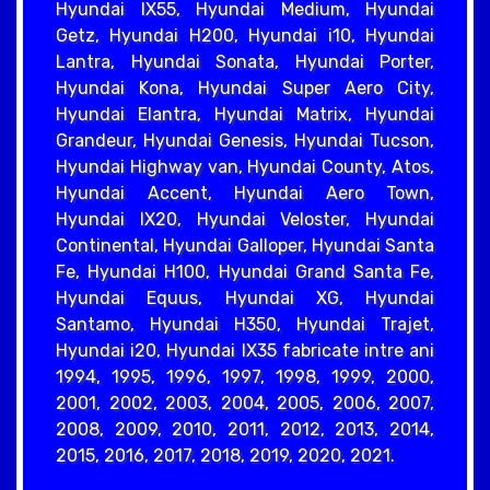
Hyundai IX55, Hyundai Medium, Hyundai
Getz, Hyundai H200, Hyundai i10, Hyundai
Lantra, Hyundai Sonata, Hyundai Porter,
Hyundai Kona, Hyundai Super Aero City,
Hyundai Elantra, Hyundai Matrix, Hyundai
Grandeur, Hyundai Genesis, Hyundai Tucson,
Hyundai Highway van, Hyundai County, Atos,
Hyundai Accent, Hyundai Aero Town,
Hyundai IX20, Hyundai Veloster, Hyundai
Continental, Hyundai Galloper, Hyundai Santa
Fe, Hyundai H100, Hyundai Grand Santa Fe,
Hyundai Equus, Hyundai XG, Hyundai
Santamo, Hyundai H350, Hyundai Trajet,
Hyundai i20, Hyundai IX35 fabricate intre ani
1994, 1995, 1996, 1997, 1998, 1999, 2000,
2001, 2002, 2003, 2004, 2005, 2006, 2007,
2008, 2009, 2010, 2011, 2012, 2013, 2014,
2015, 2016, 2017, 2018, 2019, 2020, 2021.