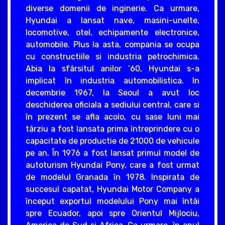
diverse domenii de inginerie. Ca urmare,
Hyundai a lansat nave, masini-unelte,
locomotive, otel, echipamente electronice,
automobile. Plus la asta, compania se ocupa
cu constructiile si industria petrochimica.
Abia la sfârsitul anilor ’60, Hyundai s-a
implicat în industria automobilistica. In
decembrie 1967, la Seoul a avut loc
deschiderea oficiala a sediului central, care si
în prezent se afla acolo, cu sase luni mai
târziu a fost lansata prima întreprindere cu o
capacitate de productie de 21000 de vehicule
pe an. În 1976 a fost lansat primul model de
autoturism Hyundai Pony, care a fost urmat
de modelul Granada în 1978. Inspirata de
succesul capatat, Hyundai Motor Company a
început exportul modelului Pony mai întâi
spre Ecuador, apoi spre Orientul Mijlociu,