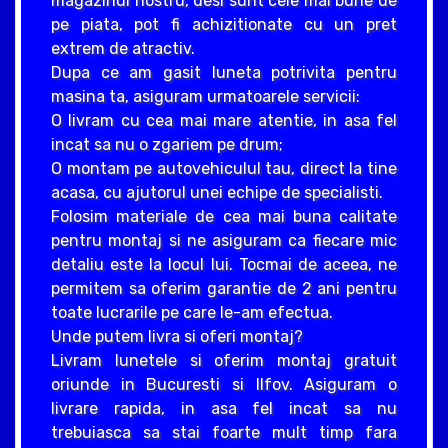
magazinul nostru, desi sunt cele mai bune de
pe piata, pot fi achizitionate cu un pret
extrem de atractiv.
Dupa ce am gasit luneta potrivita pentru
masina ta, asiguram urmatoarele servicii:
O livram cu cea mai mare atentie, in asa fel
incat sa nu o zgariem pe drum;
O montam pe autovehiculul tau, direct la tine
acasa, cu ajutorul unei echipe de specialisti.
Folosim materiale de cea mai buna calitate
pentru montaj si ne asiguram ca fiecare mic
detaliu este la locul lui. Tocmai de aceea, ne
permitem sa oferim garantie de 2 ani pentru
toate lucrarile pe care le-am efectua.
Unde putem livra si oferi montaj?
Livram lunetele si oferim montaj gratuit
oriunde in Bucuresti si Ilfov. Asiguram o
livrare rapida, in asa fel incat sa nu
trebuiasca sa stai foarte mult timp fara