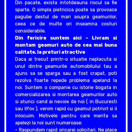
Din pacate, exista intotdeauna riscul sa fie
sparte. O simpla pietricica poate sa provoace
pagube destul de mari asupra geamurilor,
ceea ce de multe ori inseamna costuri
considerabile.
Din fericire suntem aici – Livram si
montam geamuri auto de cea mai buna
calitate, la preturi atractive
Daca ai trecut printr-o situatie neplacuta si
unul dintre geamurile automobilului tau a
ajuns sa se sparga sau a fost crapat, poti
rezolva foarte repede problema apeland la
noi. Suntem o companie cu istorie bogata in
comercializarea si montarea geamurilor auto
si atunci cand ai nevoie de noi ( in Bucuresti
sau Ilfov ), venim rapid cu geamul potrivit si il
inlocuim. Motivele pentru care merita sa
apelezi la noi sunt numeroase:
- Raspundem rapid oricarei solicitari. Ne place