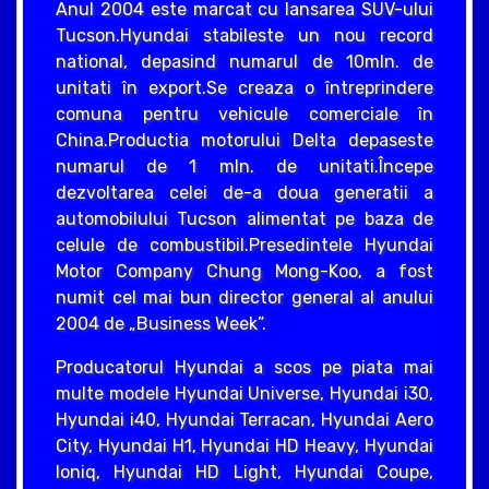
Anul 2004 este marcat cu lansarea SUV-ului
Tucson.Hyundai stabileste un nou record
national, depasind numarul de 10mln. de
unitati în export.Se creaza o întreprindere
comuna pentru vehicule comerciale în
China.Productia motorului Delta depaseste
numarul de 1 mln. de unitati.Începe
dezvoltarea celei de-a doua generatii a
automobilului Tucson alimentat pe baza de
celule de combustibil.Presedintele Hyundai
Motor Company Chung Mong-Koo, a fost
numit cel mai bun director general al anului
2004 de „Business Week”.
Producatorul Hyundai a scos pe piata mai
multe modele Hyundai Universe, Hyundai i30,
Hyundai i40, Hyundai Terracan, Hyundai Aero
City, Hyundai H1, Hyundai HD Heavy, Hyundai
Ioniq, Hyundai HD Light, Hyundai Coupe,