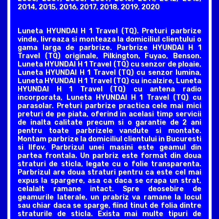
2014, 2015, 2016, 2017, 2018, 2019, 2020
Luneta HYUNDAI H 1 Travel (TQ). Preturi parbrize
vinde, livreaza si monteaza la domiciliul clientului o
gama larga de parbrize. Parbrize HYUNDAI H 1
Travel (TQ) originale, Pilkington, Fuyao, Benson.
Luneta HYUNDAI H 1 Travel (TQ) cu senzor de ploaie,
Luneta HYUNDAI H 1 Travel (TQ) cu senzor lumina,
Luneta HYUNDAI H 1 Travel (TQ) cu incalzire, Luneta
HYUNDAI H 1 Travel (TQ) cu antena radio
incorporata, Luneta HYUNDAI H 1 Travel (TQ) cu
parasolar. Preturi parbrize practica cele mai mici
preturi de pe piata, oferind in acelasi timp servicii
de inalta calitate precum si o garantie de 2 ani
pentru toate parbrizele vandute si montate.
Montam parbrize la domiciliul clientului in Bucuresti
si Ilfov. Parbrizul unei masini este geamul din
partea frontala. Un parbriz este format din doua
straturi de sticla, legate cu o folie transparenta.
Parbrizul are doua straturi pentru ca este cel mai
expus la spargere, asa ca daca se crapa un strat,
celalalt ramane intact. Spre deosebire de
geamurile laterale, un prabriz va ramane la locul
sau chiar daca se sparge, fiind tinut de folia dintre
straturile de sticla. Exista mai multe tipuri de