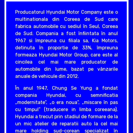
Producatorul Hyundai Motor Company este o
multinationala din Coreea de Sud care
fabrica automobile cu sediul în Seul, Coreea
de Sud. Compania a fost înfiintata în anul
1967 si împreuna cu filiala sa, Kia Motors,
detinuta în proportie de 33%, împreuna
formeaza Hyundai Motor Group, care este al
cincilea cel mai mare producator de
automobile din lume, bazat pe vânzarile
anuale de vehicule din 2012.
În anul 1947, Chung Se Yung a fondat
compania Hyundai, cu semnificatia
„modernitate”, „o era noua”, „miscare în pas
cu timpul” (traducere in limba coreeana).
Hyundai a trecut prin stadiul de formare de la
un mic atelier de reparatii auto la cel mai
mare holding sud-corean specializat în