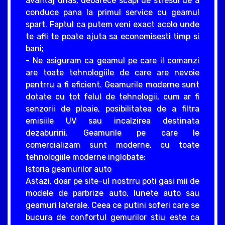
avantaj urias, deoarece scapi de stresul de a
conduce pana la primul service cu geamul
spart. Faptul ca putem veni exact acolo unde
te afli te poate ajuta sa economisesti timp si
bani;
- Ne asiguram ca geamul pe care il comanzi
are toate tehnologiile de care are nevoie
pentrru a fi eficient. Geamurile moderne sunt
dotate cu tot felul de tehnologii, cum ar fi
senzorii de ploaie, posibilitatea de a filtra
emisiile UV sau incalzirea destinata
dezaburirii. Geamurile pe care le
comercializam sunt moderne, cu toate
tehnologiile moderne inglobate;
Istoria geamurilor auto
Astazi, doar pe site-ul nostrru poti gasi mii de
modele de parbrize auto, lunete auto sau
geamuri laterale. Ceea ce putini soferi care se
bucura de confortul gemurilor stiu este ca