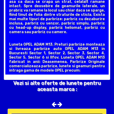
asa ca daca se crapa un strat, celalalt ramane
intact. Spre deosebire de geamurile laterale, un
prabriz va ramane la locul sau chiar daca se sparge,
fiind tinut de folia dintre straturile de sticla. Exista
mai multe tipuri de parbrize: parbriz cu dezaburire
inclusa, parbriz cu senzor, parbriz simplu, parbriz
cu head-up display, parbriz heliomat, parbriz cu
camera sau parbriz cu camere.
Luneta OPEL ADAM M13. Preturi parbrize monteaza
si livreaza parbrize auto OPEL ADAM M13 in
Bucuresti Sector 1, Sector 2, Sector 3, Sector 4,
Sector 5, Sector 6 si Ilfov. Luneta OPEL ADAM M13
fabricat in anii: Deasemenea, Parbrize Originale
comercializeaza parbrize, lunete si geamuri pentru
intraga gama de modele OPEL precum:
Vezi si alte oferte de lunete pentru
aceasta marca :