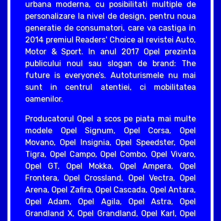
urbana moderna, cu posibilitati multiple de
personalizare la nivel de design, pentru noua
generatie de consumatori, care va castiga in
2014 premiul Readers' Choice al revistei Auto,
Motor & Sport. In anul 2017 Opel prezinta
publicului noul sau slogan de brand: The
future is everyone’s. Autoturismele nu mai
sunt in centrul atentiei, ci mobilitatea
oamenilor.
Producatorul Opel a scos pe piata mai multe
modele Opel Signum, Opel Corsa, Opel
Movano, Opel Insignia, Opel Speedster, Opel
Tigra, Opel Campo, Opel Combo, Opel Vivaro,
Opel GT, Opel Mokka, Opel Ampera, Opel
Frontera, Opel Crossland, Opel Vectra, Opel
Arena, Opel Zafira, Opel Cascada, Opel Antara,
Opel Adam, Opel Agila, Opel Astra, Opel
Grandland X, Opel Grandland, Opel Karl, Opel