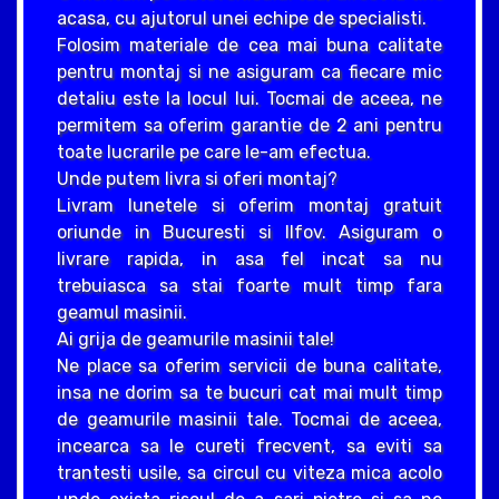
acasa, cu ajutorul unei echipe de specialisti.
Folosim materiale de cea mai buna calitate
pentru montaj si ne asiguram ca fiecare mic
detaliu este la locul lui. Tocmai de aceea, ne
permitem sa oferim garantie de 2 ani pentru
toate lucrarile pe care le-am efectua.
Unde putem livra si oferi montaj?
Livram lunetele si oferim montaj gratuit
oriunde in Bucuresti si Ilfov. Asiguram o
livrare rapida, in asa fel incat sa nu
trebuiasca sa stai foarte mult timp fara
geamul masinii.
Ai grija de geamurile masinii tale!
Ne place sa oferim servicii de buna calitate,
insa ne dorim sa te bucuri cat mai mult timp
de geamurile masinii tale. Tocmai de aceea,
incearca sa le cureti frecvent, sa eviti sa
trantesti usile, sa circul cu viteza mica acolo