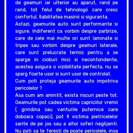
de geamuri iar ulterior au aparut, rand pe
rand, tot felul de tehnologii care cresc
confortul, fiabilitatea masinii si siguranta.
Astazi, geamurile auto sunt performante si
sigure. Indiferent ca vorbim despre parbrize,
care de cele mai multe ori sunt laminate si
tripex sau vorbim despre geamuri laterale,
care sunt prelucrate termic pentru a se
sparge in cioburi mici si necontondente,
acestea asigura o vizibilitate perfecta, nu se
sparg foarte usor si sunt usor de controlat.
Cum poti proteja geamurile auto impotriva
pericolelor ?
Asa cum am amintit, exista riscuri peste tot.
Geamurile pot cadea victima capriciilor vremii
( grindina sau vanturile puternice care
doboara copaci), pot fi victima pietricelelor
sarite de pe jos sau a altor soferi neglijenti.
Nu poti sa te feresti de poate pericolele, insa