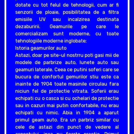
dotate cu tot felul de tehnologii, cum ar fi
senzorii de ploaie, posibilitatea de a filtra
emisiile UV sau incalzirea destinata
dezaburirii. Geamurile pe care le
comercializam sunt moderne, cu toate
tehnologiile moderne inglobate;
Istoria geamurilor auto
Astazi, doar pe site-ul nostrru poti gasi mii de
modele de parbrize auto, lunete auto sau
geamuri laterale. Ceea ce putini soferi care se
bucura de confortul gemurilor stiu este ca
inainte de 1904 toate masinile circulau fara
niciun fel de protectie vitrata. Soferii erau
echipati cu o casca si cu ochelari de protectie
sau in cazuri mai putin confortabile, nu erau
echipati cu nimic. Abia in 1904 a aparut
primul geam auto. Era un parbriz similar cu
cele de astazi din punct de vedere al