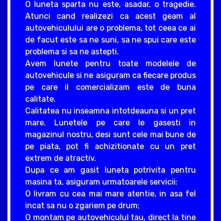
O luneta sparta nu este, asadar, o tragedie.
Atunci cand realizezi ca acest geam al
autovehiculului are o problema, tot ceea ce ai
de facut este sa ne suni, sa ne spui care este
problema si sa ne astepti.
Avem lunete pentru toate modelele de
autovehicule si ne asiguram ca fiecare produs
pe care il comercializam este de buna
calitate.
Calitatea nu inseamna intotdeauna si un pret
mare. Lunetele pe care le gasesti in
magazinul nostru, desi sunt cele mai bune de
pe piata, pot fi achizitionate cu un pret
extrem de atractiv.
Dupa ce am gasit luneta potrivita pentru
masina ta, asiguram urmatoarele servicii:
O livram cu cea mai mare atentie, in asa fel
incat sa nu o zgariem pe drum;
O montam pe autovehiculul tau, direct la tine