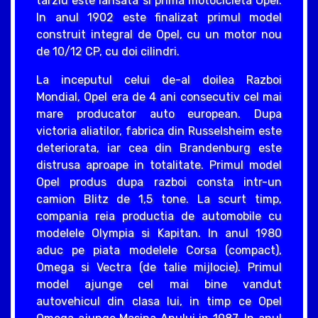
tarziu este lansata si prima motocicleta Opel.
In anul 1902 este finalizat primul model
construit integral de Opel, cu un motor nou
de 10/12 CP, cu doi cilindri.
La inceputul celui de-al doilea Razboi
Mondial, Opel era de 4 ani consecutiv cel mai
mare producator auto european. Dupa
victoria aliatilor, fabrica din Russelsheim este
deteriorata, iar cea din Brandenburg este
distrusa aproape in totalitate. Primul model
Opel produs dupa razboi consta intr-un
camion Blitz de 1,5 tone. La scurt timp,
compania reia productia de automobile cu
modelele Olympia si Kapitan. In anul 1980
aduc pe piata modelele Corsa (compact),
Omega si Vectra (de talie mijlocie). Primul
model ajunge cel mai bine vandut
autovehicul din clasa lui, in timp ce Opel