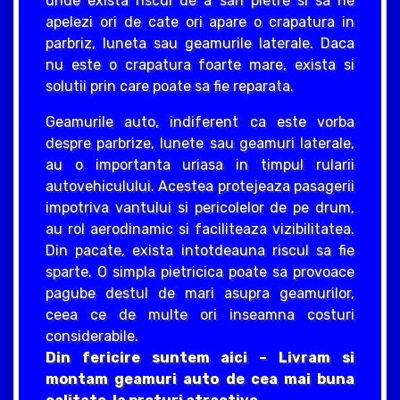
unde exista riscul de a sari pietre si sa ne
apelezi ori de cate ori apare o crapatura in
parbriz, luneta sau geamurile laterale. Daca
nu este o crapatura foarte mare, exista si
solutii prin care poate sa fie reparata.
Geamurile auto, indiferent ca este vorba
despre parbrize, lunete sau geamuri laterale,
au o importanta uriasa in timpul rularii
autovehiculului. Acestea protejeaza pasagerii
impotriva vantului si pericolelor de pe drum,
au rol aerodinamic si faciliteaza vizibilitatea.
Din pacate, exista intotdeauna riscul sa fie
sparte. O simpla pietricica poate sa provoace
pagube destul de mari asupra geamurilor,
ceea ce de multe ori inseamna costuri
considerabile.
Din fericire suntem aici – Livram si
montam geamuri auto de cea mai buna