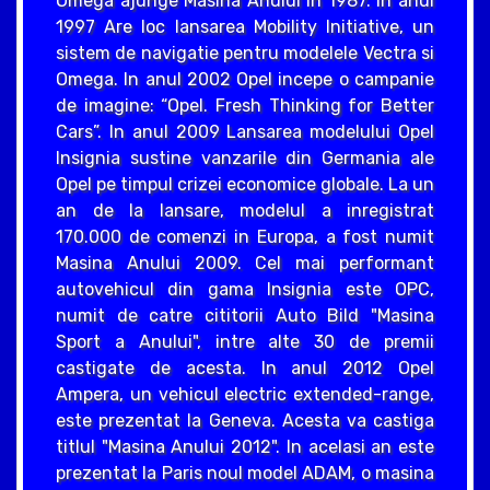
Omega ajunge Masina Anului in 1987. In anul
1997 Are loc lansarea Mobility Initiative, un
sistem de navigatie pentru modelele Vectra si
Omega. In anul 2002 Opel incepe o campanie
de imagine: “Opel. Fresh Thinking for Better
Cars”. In anul 2009 Lansarea modelului Opel
Insignia sustine vanzarile din Germania ale
Opel pe timpul crizei economice globale. La un
an de la lansare, modelul a inregistrat
170.000 de comenzi in Europa, a fost numit
Masina Anului 2009. Cel mai performant
autovehicul din gama Insignia este OPC,
numit de catre cititorii Auto Bild "Masina
Sport a Anului", intre alte 30 de premii
castigate de acesta. In anul 2012 Opel
Ampera, un vehicul electric extended-range,
este prezentat la Geneva. Acesta va castiga
titlul "Masina Anului 2012". In acelasi an este
prezentat la Paris noul model ADAM, o masina