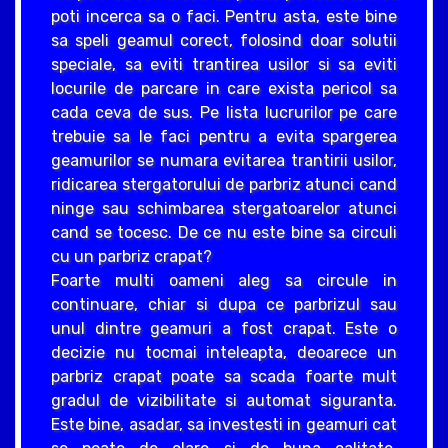
poti incerca sa o faci. Pentru asta, este bine
sa speli geamul corect, folosind doar solutii
speciale, sa eviti trantirea usilor si sa eviti
locurile de parcare in care exista pericol sa
cada ceva de sus. Pe lista lucrurilor pe care
trebuie sa le faci pentru a evita spargerea
geamurilor se numara evitarea trantirii usilor,
ridicarea stergatorului de parbriz atunci cand
ninge sau schimbarea stergatoarelor atunci
cand se tocesc. De ce nu este bine sa circuli
cu un parbriz crapat?
Foarte multi oameni aleg sa circule in
continuare, chiar si dupa ce parbrizul sau
unul dintre geamuri a fost crapat. Este o
decizie nu tocmai inteleapta, deoarece un
parbriz crapat poate sa scada foarte mult
gradul de vizibilitate si automat siguranta.
Este bine, asadar, sa investesti in geamuri cat