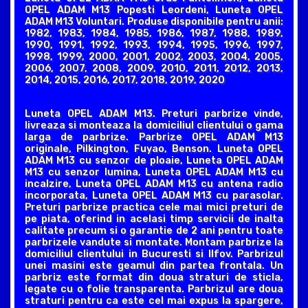
OPEL ADAM M13 Popesti Leordeni, Luneta OPEL
ADAM M13 Voluntari. Produse disponibile pentru anii:
1982, 1983, 1984, 1985, 1986, 1987, 1988, 1989,
1990, 1991, 1992, 1993, 1994, 1995, 1996, 1997,
1998, 1999, 2000, 2001, 2002, 2003, 2004, 2005,
2006, 2007, 2008, 2009, 2010, 2011, 2012, 2013,
2014, 2015, 2016, 2017, 2018, 2019, 2020
Luneta OPEL ADAM M13. Preturi parbrize vinde,
livreaza si monteaza la domiciliul clientului o gama
larga de parbrize. Parbrize OPEL ADAM M13
originale, Pilkington, Fuyao, Benson. Luneta OPEL
ADAM M13 cu senzor de ploaie, Luneta OPEL ADAM
M13 cu senzor lumina, Luneta OPEL ADAM M13 cu
incalzire, Luneta OPEL ADAM M13 cu antena radio
incorporata, Luneta OPEL ADAM M13 cu parasolar.
Preturi parbrize practica cele mai mici preturi de
pe piata, oferind in acelasi timp servicii de inalta
calitate precum si o garantie de 2 ani pentru toate
parbrizele vandute si montate. Montam parbrize la
domiciliul clientului in Bucuresti si Ilfov. Parbrizul
unei masini este geamul din partea frontala. Un
parbriz este format din doua straturi de sticla,
legate cu o folie transparenta. Parbrizul are doua
straturi pentru ca este cel mai expus la spargere,