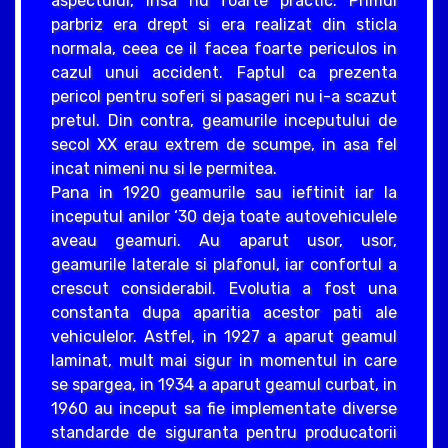
aspectului, insa nu foarte practic. Primul
parbriz era drept si era realizat din sticla
normala, ceea ce il facea foarte periculos in
cazul unui accident. Faptul ca prezenta
pericol pentru soferi si pasageri nu i-a scazut
pretul. Din contra, geamurile inceputului de
secol XX erau extrem de scumpe, in asa fel
incat nimeni nu si le permitea.
Pana in 1920 geamurile sau ieftinit iar la
inceputul anilor ‘30 deja toate autovehiculele
aveau geamuri. Au aparut usor, usor,
geamurile laterale si plafonul, iar confortul a
crescut considerabil. Evolutia a fost una
constanta dupa aparitia acestor pati ale
vehiculelor. Astfel, in 1927 a aparut geamul
laminat, mult mai sigur in momentul in care
se spargea, in 1934 a aparut geamul curbat, in
1960 au inceput sa fie implementate diverse
standarde de siguranta pentru producatorii