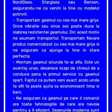
NordGlass, Starglass sau Benson,
asigurandu-ne ca venim la tine cu modelul
potrivit;
- Transportam geamul cu cea mai mare grija.
Orice vibratie sau orice soc poate duce la
slabirea rezistentei geamului. Din acest motiv
ne asumam transportul. Transportam fiecare
produs comercializat cu cea mai mare grija si
ne asiguram ca ajunge la tine in stare
perfecta;
- Montam geamul oriunde te-ai afla. Este un
avantaj urias, deoarece scapi de stresul de a
conduce pana la primul service cu geamul
spart. Faptul ca putem veni exact acolo unde
te afli te poate ajuta sa economisesti timp si
bani;
- Ne asiguram ca geamul pe care il comanzi
are toate tehnologiile de care are nevoie
pentrru a fi eficient. Geamurile moderne sunt