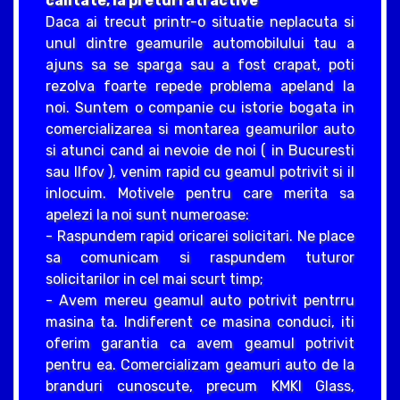
calitate, la preturi atractive
Daca ai trecut printr-o situatie neplacuta si
unul dintre geamurile automobilului tau a
ajuns sa se sparga sau a fost crapat, poti
rezolva foarte repede problema apeland la
noi. Suntem o companie cu istorie bogata in
comercializarea si montarea geamurilor auto
si atunci cand ai nevoie de noi ( in Bucuresti
sau Ilfov ), venim rapid cu geamul potrivit si il
inlocuim. Motivele pentru care merita sa
apelezi la noi sunt numeroase:
- Raspundem rapid oricarei solicitari. Ne place
sa comunicam si raspundem tuturor
solicitarilor in cel mai scurt timp;
- Avem mereu geamul auto potrivit pentrru
masina ta. Indiferent ce masina conduci, iti
oferim garantia ca avem geamul potrivit
pentru ea. Comercializam geamuri auto de la
branduri cunoscute, precum KMKI Glass,