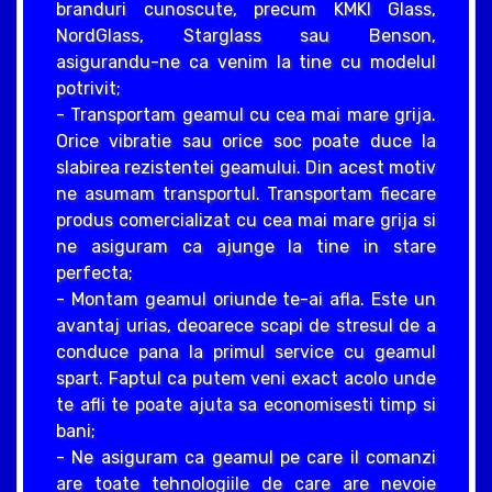
branduri cunoscute, precum KMKI Glass,
NordGlass, Starglass sau Benson,
asigurandu-ne ca venim la tine cu modelul
potrivit;
- Transportam geamul cu cea mai mare grija.
Orice vibratie sau orice soc poate duce la
slabirea rezistentei geamului. Din acest motiv
ne asumam transportul. Transportam fiecare
produs comercializat cu cea mai mare grija si
ne asiguram ca ajunge la tine in stare
perfecta;
- Montam geamul oriunde te-ai afla. Este un
avantaj urias, deoarece scapi de stresul de a
conduce pana la primul service cu geamul
spart. Faptul ca putem veni exact acolo unde
te afli te poate ajuta sa economisesti timp si
bani;
- Ne asiguram ca geamul pe care il comanzi
are toate tehnologiile de care are nevoie