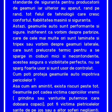
standarde de siguranta pentru producatorii
de geamuri iar ulterior au aparut, rand pe
rand, tot felul de tehnologii care cresc
confortul, fiabilitatea masinii si siguranta.
Astazi, geamurile auto sunt performante si
sigure. Indiferent ca vorbim despre parbrize,
care de cele mai multe ori sunt laminate si
tripex sau vorbim despre geamuri laterale,
care sunt prelucrate termic pentru a se
sparge in cioburi mici si necontondente,
acestea asigura o vizibilitate perfecta, nu se
sparg foarte usor si sunt usor de controlat.
Cum poti proteja geamurile auto impotriva
pericolelor ?
Asa cum am amintit, exista riscuri peste tot.
Geamurile pot cadea victima capriciilor vremii
( grindina sau vanturile puternice care
doboara copaci), pot fi victima pietricelelor
sarite de pe jos sau a altor soferi neglijenti.