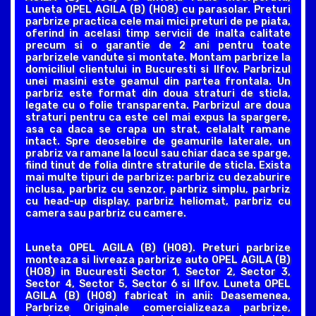
Luneta OPEL AGILA (B) (H08) cu parasolar. Preturi
parbrize practica cele mai mici preturi de pe piata,
oferind in acelasi timp servicii de inalta calitate
precum si o garantie de 2 ani pentru toate
parbrizele vandute si montate. Montam parbrize la
domiciliul clientului in Bucuresti si Ilfov. Parbrizul
unei masini este geamul din partea frontala. Un
parbriz este format din doua straturi de sticla,
legate cu o folie transparenta. Parbrizul are doua
straturi pentru ca este cel mai expus la spargere,
asa ca daca se crapa un strat, celalalt ramane
intact. Spre deosebire de geamurile laterale, un
prabriz va ramane la locul sau chiar daca se sparge,
fiind tinut de folia dintre straturile de sticla. Exista
mai multe tipuri de parbrize: parbriz cu dezaburire
inclusa, parbriz cu senzor, parbriz simplu, parbriz
cu head-up display, parbriz heliomat, parbriz cu
camera sau parbriz cu camere.
Luneta OPEL AGILA (B) (H08). Preturi parbrize
monteaza si livreaza parbrize auto OPEL AGILA (B)
(H08) in Bucuresti Sector 1, Sector 2, Sector 3,
Sector 4, Sector 5, Sector 6 si Ilfov. Luneta OPEL
AGILA (B) (H08) fabricat in anii: Deasemenea,
Parbrize Originale comercializeaza parbrize,