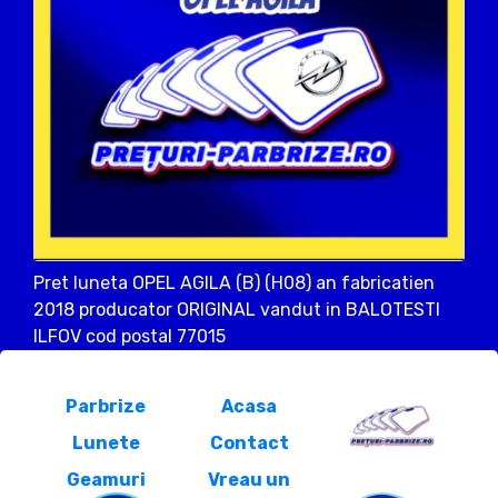
Pret luneta OPEL AGILA (B) (H08) an fabricatien
2018 producator ORIGINAL vandut in BALOTESTI
ILFOV cod postal 77015
Parbrize
Acasa
Lunete
Contact
Geamuri
Vreau un