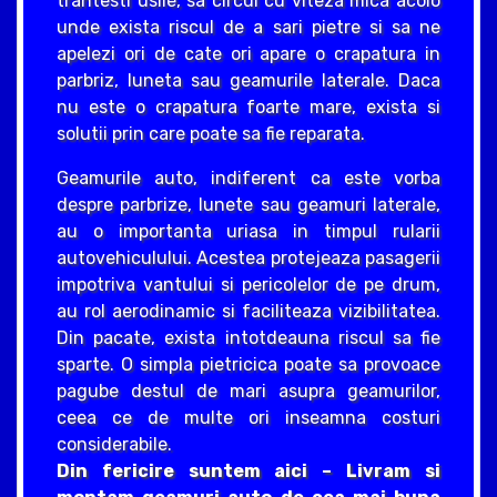
trantesti usile, sa circul cu viteza mica acolo
unde exista riscul de a sari pietre si sa ne
apelezi ori de cate ori apare o crapatura in
parbriz, luneta sau geamurile laterale. Daca
nu este o crapatura foarte mare, exista si
solutii prin care poate sa fie reparata.
Geamurile auto, indiferent ca este vorba
despre parbrize, lunete sau geamuri laterale,
au o importanta uriasa in timpul rularii
autovehiculului. Acestea protejeaza pasagerii
impotriva vantului si pericolelor de pe drum,
au rol aerodinamic si faciliteaza vizibilitatea.
Din pacate, exista intotdeauna riscul sa fie
sparte. O simpla pietricica poate sa provoace
pagube destul de mari asupra geamurilor,
ceea ce de multe ori inseamna costuri
considerabile.
Din fericire suntem aici – Livram si