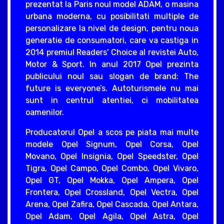
prezentat la Paris noul model ADAM, o masina
urbana moderna, cu posibilitati multiple de
personalizare la nivel de design, pentru noua
generatie de consumatori, care va castiga in
2014 premiul Readers' Choice al revistei Auto,
Motor & Sport. In anul 2017 Opel prezinta
publicului noul sau slogan de brand: The
future is everyone’s. Autoturismele nu mai
sunt in centrul atentiei, ci mobilitatea
oamenilor.
Producatorul Opel a scos pe piata mai multe
modele Opel Signum, Opel Corsa, Opel
Movano, Opel Insignia, Opel Speedster, Opel
Tigra, Opel Campo, Opel Combo, Opel Vivaro,
Opel GT, Opel Mokka, Opel Ampera, Opel
Frontera, Opel Crossland, Opel Vectra, Opel
Arena, Opel Zafira, Opel Cascada, Opel Antara,
Opel Adam, Opel Agila, Opel Astra, Opel