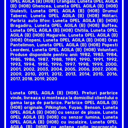
OPEL AGILA (B) (H08) Crangasi, Luneta OPEL AGILA
(B) (H08) Ghencea, Luneta OPEL AGILA (B) (H08)
Giulesti, Luneta OPEL AGILA (B) (H08) Drumul
Taberei, Luneta OPEL AGILA (B) (H08) Militari.
Parbriz auto Ilfov: Luneta OPEL AGILA (B) (H08)
Bragadiru, Luneta OPEL AGILA (B) (H08) Buftea,
Luneta OPEL AGILA (B) (H08) Chitila, Luneta OPEL
AGILA (B) (H08) Magurele, Luneta OPEL AGILA (B)
(H08) Otopeni, Luneta OPEL AGILA (B) (H08) Oras
Pantelimon, Luneta OPEL AGILA (B) (H08) Popesti
Leordeni, Luneta OPEL AGILA (B) (H08) Voluntari.
Produse disponibile pentru anii: 1982, 1983, 1984,
1985, 1986, 1987, 1988, 1989, 1990, 1991, 1992,
1993, 1994, 1995, 1996, 1997, 1998, 1999, 2000,
2001, 2002, 2003, 2004, 2005, 2006, 2007, 2008,
2009, 2010, 2011, 2012, 2013, 2014, 2015, 2016,
2017, 2018, 2019, 2020
Luneta OPEL AGILA (B) (H08). Preturi parbrize
vinde, livreaza si monteaza la domiciliul clientului o
gama larga de parbrize. Parbrize OPEL AGILA (B)
(H08) originale, Pilkington, Fuyao, Benson. Luneta
OPEL AGILA (B) (H08) cu senzor de ploaie, Luneta
OPEL AGILA (B) (H08) cu senzor lumina, Luneta
OPEL AGILA (B) (H08) cu incalzire, Luneta OPEL
AGILA (B) (H08) cu antena radio incorporata,