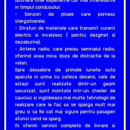
obtinere unei experiente cat mai interesante
in timpul condusului:
- Senzori de ploaie care pornesc
stergatoarele;
- Straturi de materiale care transmit curent
electric si incalzesc ( pentru dezghet si
dezaburire);
- Antene radio, care preiau semnalul radio,
oferind acea mica doza de distractie de la
volan.
Spre deosebire de primele lunete auto
aparute in urma cu cateva decenii, cele de
astazi sunt realizate dintr-un geam
securizat, sunt montate intr-un cheder de
cauciuc si inglobeaza mai multe tehnologii de
realizare care le fac sa se sparga mult mai
greu si sa fie cat mai sigure pentru pasageri
atunci cand se sparg.
Iti oferim servicii complete de livrare si