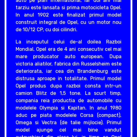
auto pe plan international, iar doi ani mai
tarziu este lansata si prima motocicleta Opel.
In anul 1902 este finalizat primul model
construit integral de Opel, cu un motor nou
de 10/12 CP, cu doi cilindri.
La inceputul celui de-al doilea Razboi
Mondial, Opel era de 4 ani consecutiv cel mai
mare producator auto european. Dupa
victoria aliatilor, fabrica din Russelsheim este
deteriorata, iar cea din Brandenburg este
distrusa aproape in totalitate. Primul model
Opel produs dupa razboi consta intr-un
camion Blitz de 1,5 tone. La scurt timp,
compania reia productia de automobile cu
modelele Olympia si Kapitan. In anul 1980
aduc pe piata modelele Corsa (compact),
Omega si Vectra (de talie mijlocie). Primul
model ajunge cel mai bine vandut