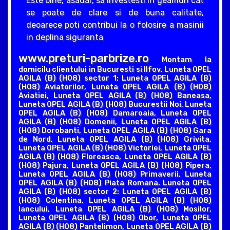
Este bine, asadar, sa investesti in geamuri cat
se poate de clare si de buna calitate,
deoarece poti contribui la o folosire a masinii
in deplina siguranta
www.preturi-parbrize.ro
Montam la
domicilu clientului in Bucuresti si Ilfov. Luneta OPEL
AGILA (B) (H08) sector 1: Luneta OPEL AGILA (B)
(H08) Aviatorilor, Luneta OPEL AGILA (B) (H08)
Aviatiei, Luneta OPEL AGILA (B) (H08) Baneasa,
Luneta OPEL AGILA (B) (H08) Bucurestii Noi, Luneta
OPEL AGILA (B) (H08) Damaroaia, Luneta OPEL
AGILA (B) (H08) Domenii, Luneta OPEL AGILA (B)
(H08) Dorobanti, Luneta OPEL AGILA (B) (H08) Gara
de Nord, Luneta OPEL AGILA (B) (H08) Grivita,
Luneta OPEL AGILA (B) (H08) Victoriei, Luneta OPEL
AGILA (B) (H08) Floreasca, Luneta OPEL AGILA (B)
(H08) Pajura, Luneta OPEL AGILA (B) (H08) Pipera,
Luneta OPEL AGILA (B) (H08) Primaverii, Luneta
OPEL AGILA (B) (H08) Piata Romana. Luneta OPEL
AGILA (B) (H08) sector 2: Luneta OPEL AGILA (B)
(H08) Colentina, Luneta OPEL AGILA (B) (H08)
Iancului, Luneta OPEL AGILA (B) (H08) Mosilor,
Luneta OPEL AGILA (B) (H08) Obor, Luneta OPEL
AGILA (B) (H08) Pantelimon, Luneta OPEL AGILA (B)