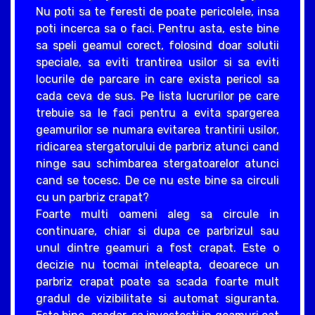
Nu poti sa te feresti de poate pericolele, insa
poti incerca sa o faci. Pentru asta, este bine
sa speli geamul corect, folosind doar solutii
speciale, sa eviti trantirea usilor si sa eviti
locurile de parcare in care exista pericol sa
cada ceva de sus. Pe lista lucrurilor pe care
trebuie sa le faci pentru a evita spargerea
geamurilor se numara evitarea trantirii usilor,
ridicarea stergatorului de parbriz atunci cand
ninge sau schimbarea stergatoarelor atunci
cand se tocesc. De ce nu este bine sa circuli
cu un parbriz crapat?
Foarte multi oameni aleg sa circule in
continuare, chiar si dupa ce parbrizul sau
unul dintre geamuri a fost crapat. Este o
decizie nu tocmai inteleapta, deoarece un
parbriz crapat poate sa scada foarte mult
gradul de vizibilitate si automat siguranta.