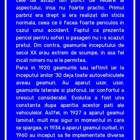
cele de astazi din punct de vedere al
aspectului, insa nu foarte practic. Primul
parbriz era drept si era realizat din sticla
normala, ceea ce il facea foarte periculos in
cazul unui accident. Faptul ca prezenta
pericol pentru soferi si pasageri nu i-a scazut
pretul. Din contra, geamurile inceputului de
secol XX erau extrem de scumpe, in asa fel
incat nimeni nu si le permitea.
Pana in 1920 geamurile sau ieftinit iar la
inceputul anilor ‘30 deja toate autovehiculele
aveau geamuri. Au aparut usor, usor,
geamurile laterale si plafonul, iar confortul a
crescut considerabil. Evolutia a fost una
constanta dupa aparitia acestor pati ale
vehiculelor. Astfel, in 1927 a aparut geamul
laminat, mult mai sigur in momentul in care
se spargea, in 1934 a aparut geamul curbat, in
1960 au inceput sa fie implementate diverse