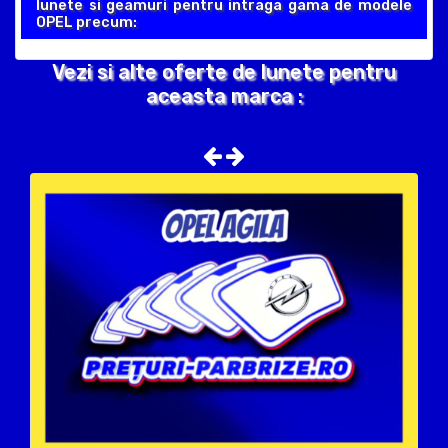
lunete si geamuri pentru intraga gama de modele
OPEL precum:
Vezi si alte oferte de lunete pentru
aceasta marca :