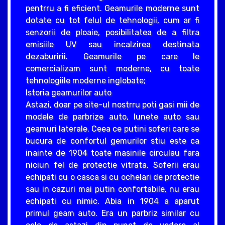
pentrru a fi eficient. Geamurile moderne sunt
dotate cu tot felul de tehnologii, cum ar fi
senzorii de ploaie, posibilitatea de a filtra
emisiile UV sau incalzirea destinata
dezaburirii. Geamurile pe care le
comercializam sunt moderne, cu toate
tehnologiile moderne inglobate;
Istoria geamurilor auto
Astazi, doar pe site-ul nostrru poti gasi mii de
modele de parbrize auto, lunete auto sau
geamuri laterale. Ceea ce putini soferi care se
bucura de confortul gemurilor stiu este ca
inainte de 1904 toate masinile circulau fara
niciun fel de protectie vitrata. Soferii erau
echipati cu o casca si cu ochelari de protectie
sau in cazuri mai putin confortabile, nu erau
echipati cu nimic. Abia in 1904 a aparut
primul geam auto. Era un parbriz similar cu