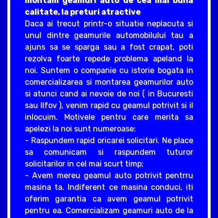
montam geamuri auto de cea mai buna
calitate, la preturi atractive
Daca ai trecut printr-o situatie neplacuta si
unul dintre geamurile automobilului tau a
ajuns sa se sparga sau a fost crapat, poti
rezolva foarte repede problema apeland la
noi. Suntem o companie cu istorie bogata in
comercializarea si montarea geamurilor auto
si atunci cand ai nevoie de noi ( in Bucuresti
sau Ilfov ), venim rapid cu geamul potrivit si il
inlocuim. Motivele pentru care merita sa
apelezi la noi sunt numeroase:
- Raspundem rapid oricarei solicitari. Ne place
sa comunicam si raspundem tuturor
solicitarilor in cel mai scurt timp;
- Avem mereu geamul auto potrivit pentrru
masina ta. Indiferent ce masina conduci, iti
oferim garantia ca avem geamul potrivit
pentru ea. Comercializam geamuri auto de la