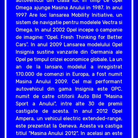
autovehicul din clasa lui, in timp ce Opel
Omega ajunge Masina Anului in 1987. In anul
1997 Are loc lansarea Mobility Initiative, un
sistem de navigatie pentru modelele Vectra si
Omega. In anul 2002 Opel incepe o campanie
de imagine: “Opel. Fresh Thinking for Better
Cars”. In anul 2009 Lansarea modelului Opel
Insignia sustine vanzarile din Germania ale
Opel pe timpul crizei economice globale. La un
an de la lansare, modelul a inregistrat
170.000 de comenzi in Europa, a fost numit
Masina Anului 2009. Cel mai performant
autovehicul din gama Insignia este OPC,
numit de catre cititorii Auto Bild "Masina
Sport a Anului", intre alte 30 de premii
castigate de acesta. In anul 2012 Opel
Ampera, un vehicul electric extended-range,
este prezentat la Geneva. Acesta va castiga
titlul "Masina Anului 2012". In acelasi an este