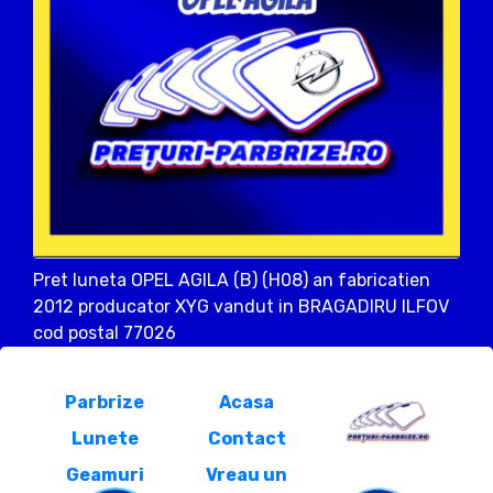
Pret luneta OPEL AGILA (B) (H08) an fabricatien
2012 producator XYG vandut in BRAGADIRU ILFOV
cod postal 77026
Parbrize
Acasa
Lunete
Contact
Geamuri
Vreau un