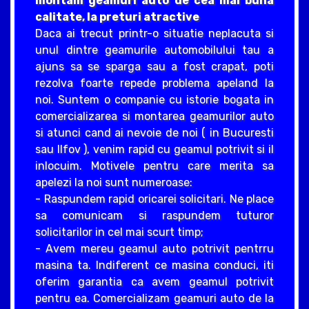
montam geamuri auto de cea mai buna
calitate, la preturi atractive
Daca ai trecut printr-o situatie neplacuta si
unul dintre geamurile automobilului tau a
ajuns sa se sparga sau a fost crapat, poti
rezolva foarte repede problema apeland la
noi. Suntem o companie cu istorie bogata in
comercializarea si montarea geamurilor auto
si atunci cand ai nevoie de noi ( in Bucuresti
sau Ilfov ), venim rapid cu geamul potrivit si il
inlocuim. Motivele pentru care merita sa
apelezi la noi sunt numeroase:
- Raspundem rapid oricarei solicitari. Ne place
sa comunicam si raspundem tuturor
solicitarilor in cel mai scurt timp;
- Avem mereu geamul auto potrivit pentrru
masina ta. Indiferent ce masina conduci, iti
oferim garantia ca avem geamul potrivit
pentru ea. Comercializam geamuri auto de la