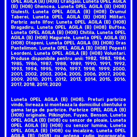
OPEL AGILA (B) (H08) Crangasi, Luneta OPEL AGILA
(B) (H08) Ghencea, Luneta OPEL AGILA (B) (H08)
Giulesti, Luneta OPEL AGILA (B) (H08) Drumul
Taberei, Luneta OPEL AGILA (B) (H08) Militari.
Parbriz auto Ilfov: Luneta OPEL AGILA (B) (H08)
Bragadiru, Luneta OPEL AGILA (B) (H08) Buftea,
Luneta OPEL AGILA (B) (H08) Chitila, Luneta OPEL
AGILA (B) (H08) Magurele, Luneta OPEL AGILA (B)
(H08) Otopeni, Luneta OPEL AGILA (B) (H08) Oras
Pantelimon, Luneta OPEL AGILA (B) (H08) Popesti
Leordeni, Luneta OPEL AGILA (B) (H08) Voluntari.
Produse disponibile pentru anii: 1982, 1983, 1984,
1985, 1986, 1987, 1988, 1989, 1990, 1991, 1992,
1993, 1994, 1995, 1996, 1997, 1998, 1999, 2000,
2001, 2002, 2003, 2004, 2005, 2006, 2007, 2008,
2009, 2010, 2011, 2012, 2013, 2014, 2015, 2016,
2017, 2018, 2019, 2020
Luneta OPEL AGILA (B) (H08). Preturi parbrize
vinde, livreaza si monteaza la domiciliul clientului o
gama larga de parbrize. Parbrize OPEL AGILA (B)
(H08) originale, Pilkington, Fuyao, Benson. Luneta
OPEL AGILA (B) (H08) cu senzor de ploaie, Luneta
OPEL AGILA (B) (H08) cu senzor lumina, Luneta
OPEL AGILA (B) (H08) cu incalzire, Luneta OPEL
AGILA (B) (H08) cu antena radio incorporata,