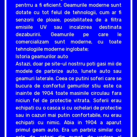
pentrru a fi eficient. Geamurile moderne sunt
dotate cu tot felul de tehnologii, cum ar fi
senzorii de ploaie, posibilitatea de a filtra
emisiile UV sau incalzirea destinata
dezaburirii. Geamurile pe care le
comercializam sunt moderne, cu toate
tehnologiile moderne inglobate;
Istoria geamurilor auto
Astazi, doar pe site-ul nostrru poti gasi mii de
modele de parbrize auto, lunete auto sau
geamuri laterale. Ceea ce putini soferi care se
bucura de confortul gemurilor stiu este ca
inainte de 1904 toate masinile circulau fara
niciun fel de protectie vitrata. Soferii erau
echipati cu o casca si cu ochelari de protectie
sau in cazuri mai putin confortabile, nu erau
echipati cu nimic. Abia in 1904 a aparut
primul geam auto. Era un parbriz similar cu