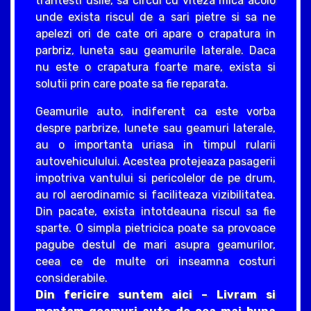
trantesti usile, sa circul cu viteza mica acolo
unde exista riscul de a sari pietre si sa ne
apelezi ori de cate ori apare o crapatura in
parbriz, luneta sau geamurile laterale. Daca
nu este o crapatura foarte mare, exista si
solutii prin care poate sa fie reparata.
Geamurile auto, indiferent ca este vorba
despre parbrize, lunete sau geamuri laterale,
au o importanta uriasa in timpul rularii
autovehiculului. Acestea protejeaza pasagerii
impotriva vantului si pericolelor de pe drum,
au rol aerodinamic si faciliteaza vizibilitatea.
Din pacate, exista intotdeauna riscul sa fie
sparte. O simpla pietricica poate sa provoace
pagube destul de mari asupra geamurilor,
ceea ce de multe ori inseamna costuri
considerabile.
Din fericire suntem aici – Livram si