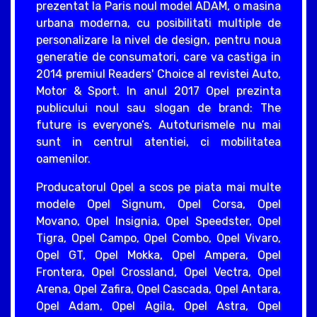
prezentat la Paris noul model ADAM, o masina
urbana moderna, cu posibilitati multiple de
personalizare la nivel de design, pentru noua
generatie de consumatori, care va castiga in
2014 premiul Readers' Choice al revistei Auto,
Motor & Sport. In anul 2017 Opel prezinta
publicului noul sau slogan de brand: The
future is everyone’s. Autoturismele nu mai
sunt in centrul atentiei, ci mobilitatea
oamenilor.
Producatorul Opel a scos pe piata mai multe
modele Opel Signum, Opel Corsa, Opel
Movano, Opel Insignia, Opel Speedster, Opel
Tigra, Opel Campo, Opel Combo, Opel Vivaro,
Opel GT, Opel Mokka, Opel Ampera, Opel
Frontera, Opel Crossland, Opel Vectra, Opel
Arena, Opel Zafira, Opel Cascada, Opel Antara,
Opel Adam, Opel Agila, Opel Astra, Opel