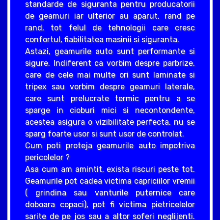
standarde de siguranta pentru producatorii
de geamuri iar ulterior au aparut, rand pe
rand, tot felul de tehnologii care cresc
confortul, fiabilitatea masinii si siguranta.
Astazi, geamurile auto sunt performante si
sigure. Indiferent ca vorbim despre parbrize,
care de cele mai multe ori sunt laminate si
tripex sau vorbim despre geamuri laterale,
care sunt prelucrate termic pentru a se
sparge in cioburi mici si necontondente,
acestea asigura o vizibilitate perfecta, nu se
sparg foarte usor si sunt usor de controlat.
Cum poti proteja geamurile auto impotriva
pericolelor ?
Asa cum am amintit, exista riscuri peste tot.
Geamurile pot cadea victima capriciilor vremii
( grindina sau vanturile puternice care
doboara copaci), pot fi victima pietricelelor
sarite de pe jos sau a altor soferi neglijenti.