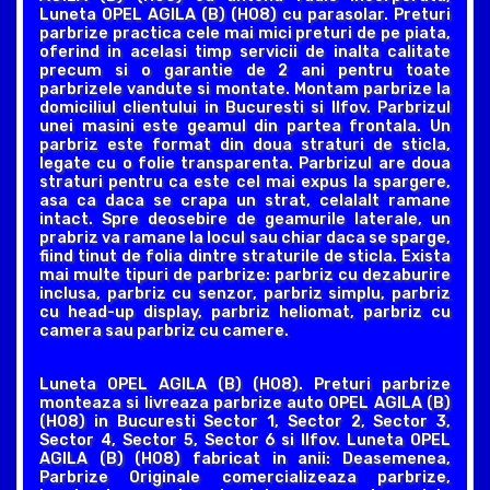
Luneta OPEL AGILA (B) (H08) cu parasolar. Preturi
parbrize practica cele mai mici preturi de pe piata,
oferind in acelasi timp servicii de inalta calitate
precum si o garantie de 2 ani pentru toate
parbrizele vandute si montate. Montam parbrize la
domiciliul clientului in Bucuresti si Ilfov. Parbrizul
unei masini este geamul din partea frontala. Un
parbriz este format din doua straturi de sticla,
legate cu o folie transparenta. Parbrizul are doua
straturi pentru ca este cel mai expus la spargere,
asa ca daca se crapa un strat, celalalt ramane
intact. Spre deosebire de geamurile laterale, un
prabriz va ramane la locul sau chiar daca se sparge,
fiind tinut de folia dintre straturile de sticla. Exista
mai multe tipuri de parbrize: parbriz cu dezaburire
inclusa, parbriz cu senzor, parbriz simplu, parbriz
cu head-up display, parbriz heliomat, parbriz cu
camera sau parbriz cu camere.
Luneta OPEL AGILA (B) (H08). Preturi parbrize
monteaza si livreaza parbrize auto OPEL AGILA (B)
(H08) in Bucuresti Sector 1, Sector 2, Sector 3,
Sector 4, Sector 5, Sector 6 si Ilfov. Luneta OPEL
AGILA (B) (H08) fabricat in anii: Deasemenea,
Parbrize Originale comercializeaza parbrize,