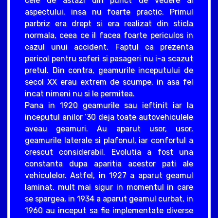
cele de astazi din punct de vedere al
aspectului, insa nu foarte practic. Primul
parbriz era drept si era realizat din sticla
normala, ceea ce il facea foarte periculos in
cazul unui accident. Faptul ca prezenta
pericol pentru soferi si pasageri nu i-a scazut
pretul. Din contra, geamurile inceputului de
secol XX erau extrem de scumpe, in asa fel
incat nimeni nu si le permitea.
Pana in 1920 geamurile sau ieftinit iar la
inceputul anilor ‘30 deja toate autovehiculele
aveau geamuri. Au aparut usor, usor,
geamurile laterale si plafonul, iar confortul a
crescut considerabil. Evolutia a fost una
constanta dupa aparitia acestor pati ale
vehiculelor. Astfel, in 1927 a aparut geamul
laminat, mult mai sigur in momentul in care
se spargea, in 1934 a aparut geamul curbat, in
1960 au inceput sa fie implementate diverse