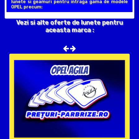
lunete si geamuri pentru intraga gama de modele
OPEL precum:
Vezi si alte oferte de lunete pentru
aceasta marca :