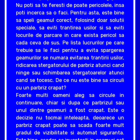
Nu poti sa te feresti de poate pericolele, insa
poti incerca sa o faci. Pentru asta, este bine
sa speli geamul corect, folosind doar solutii
speciale, sa eviti trantirea usilor si sa eviti
locurile de parcare in care exista pericol sa
cada ceva de sus. Pe lista lucrurilor pe care
trebuie sa le faci pentru a evita spargerea
geamurilor se numara evitarea trantirii usilor,
ridicarea stergatorului de parbriz atunci cand
ninge sau schimbarea stergatoarelor atunci
cand se tocesc. De ce nu este bine sa circuli
cu un parbriz crapat?
Foarte multi oameni aleg sa circule in
continuare, chiar si dupa ce parbrizul sau
unul dintre geamuri a fost crapat. Este o
decizie nu tocmai inteleapta, deoarece un
parbriz crapat poate sa scada foarte mult
gradul de vizibilitate si automat siguranta.