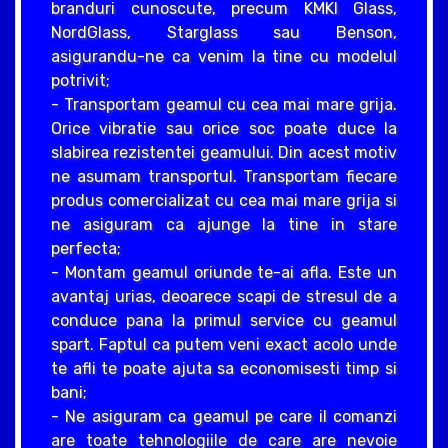
branduri cunoscute, precum KMKI Glass,
NordGlass, Starglass sau Benson,
asigurandu-ne ca venim la tine cu modelul
potrivit;
- Transportam geamul cu cea mai mare grija.
Orice vibratie sau orice soc poate duce la
slabirea rezistentei geamului. Din acest motiv
ne asumam transportul. Transportam fiecare
produs comercializat cu cea mai mare grija si
ne asiguram ca ajunge la tine in stare
perfecta;
- Montam geamul oriunde te-ai afla. Este un
avantaj urias, deoarece scapi de stresul de a
conduce pana la primul service cu geamul
spart. Faptul ca putem veni exact acolo unde
te afli te poate ajuta sa economisesti timp si
bani;
- Ne asiguram ca geamul pe care il comanzi
are toate tehnologiile de care are nevoie