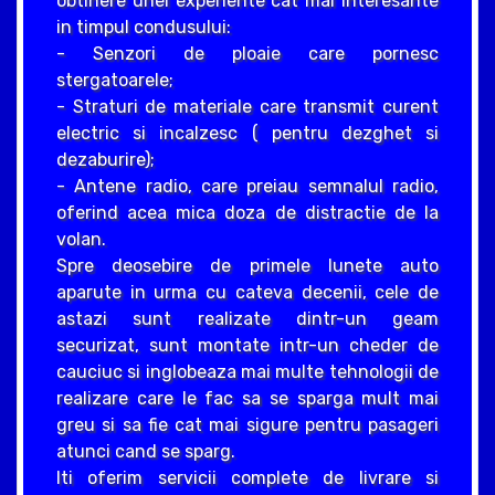
obtinere unei experiente cat mai interesante
in timpul condusului:
- Senzori de ploaie care pornesc
stergatoarele;
- Straturi de materiale care transmit curent
electric si incalzesc ( pentru dezghet si
dezaburire);
- Antene radio, care preiau semnalul radio,
oferind acea mica doza de distractie de la
volan.
Spre deosebire de primele lunete auto
aparute in urma cu cateva decenii, cele de
astazi sunt realizate dintr-un geam
securizat, sunt montate intr-un cheder de
cauciuc si inglobeaza mai multe tehnologii de
realizare care le fac sa se sparga mult mai
greu si sa fie cat mai sigure pentru pasageri
atunci cand se sparg.
Iti oferim servicii complete de livrare si