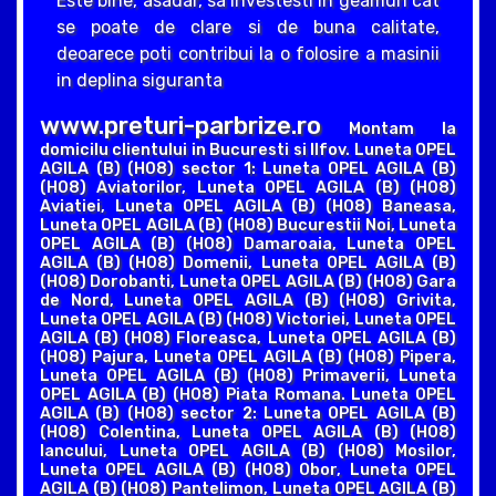
Este bine, asadar, sa investesti in geamuri cat
se poate de clare si de buna calitate,
deoarece poti contribui la o folosire a masinii
in deplina siguranta
www.preturi-parbrize.ro
Montam la
domicilu clientului in Bucuresti si Ilfov. Luneta OPEL
AGILA (B) (H08) sector 1: Luneta OPEL AGILA (B)
(H08) Aviatorilor, Luneta OPEL AGILA (B) (H08)
Aviatiei, Luneta OPEL AGILA (B) (H08) Baneasa,
Luneta OPEL AGILA (B) (H08) Bucurestii Noi, Luneta
OPEL AGILA (B) (H08) Damaroaia, Luneta OPEL
AGILA (B) (H08) Domenii, Luneta OPEL AGILA (B)
(H08) Dorobanti, Luneta OPEL AGILA (B) (H08) Gara
de Nord, Luneta OPEL AGILA (B) (H08) Grivita,
Luneta OPEL AGILA (B) (H08) Victoriei, Luneta OPEL
AGILA (B) (H08) Floreasca, Luneta OPEL AGILA (B)
(H08) Pajura, Luneta OPEL AGILA (B) (H08) Pipera,
Luneta OPEL AGILA (B) (H08) Primaverii, Luneta
OPEL AGILA (B) (H08) Piata Romana. Luneta OPEL
AGILA (B) (H08) sector 2: Luneta OPEL AGILA (B)
(H08) Colentina, Luneta OPEL AGILA (B) (H08)
Iancului, Luneta OPEL AGILA (B) (H08) Mosilor,
Luneta OPEL AGILA (B) (H08) Obor, Luneta OPEL
AGILA (B) (H08) Pantelimon, Luneta OPEL AGILA (B)