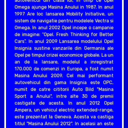
autovehicul din clasa lui, in timp ce Opel
Omega ajunge Masina Anului in 1987. In anul
1997 Are loc lansarea Mobility Initiative, un
sistem de navigatie pentru modelele Vectra si
Omega. In anul 2002 Opel incepe o campanie
de imagine: “Opel. Fresh Thinking for Better
Cars”. In anul 2009 Lansarea modelului Opel
Insignia sustine vanzarile din Germania ale
Opel pe timpul crizei economice globale. La un
an de la lansare, modelul a inregistrat
170.000 de comenzi in Europa, a fost numit
Masina Anului 2009. Cel mai performant
autovehicul din gama Insignia este OPC,
numit de catre cititorii Auto Bild "Masina
Sport a Anului", intre alte 30 de premii
castigate de acesta. In anul 2012 Opel
Ampera, un vehicul electric extended-range,
este prezentat la Geneva. Acesta va castiga
titlul "Masina Anului 2012". In acelasi an este