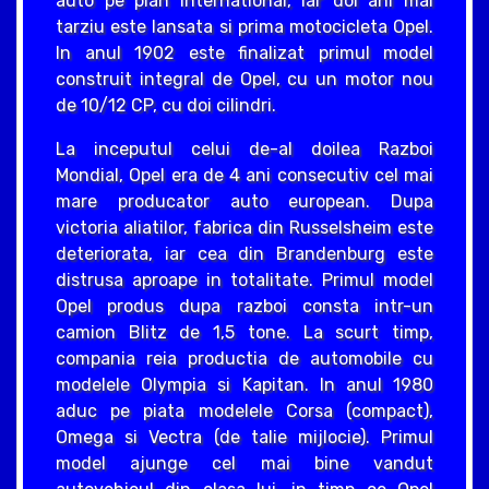
auto pe plan international, iar doi ani mai
tarziu este lansata si prima motocicleta Opel.
In anul 1902 este finalizat primul model
construit integral de Opel, cu un motor nou
de 10/12 CP, cu doi cilindri.
La inceputul celui de-al doilea Razboi
Mondial, Opel era de 4 ani consecutiv cel mai
mare producator auto european. Dupa
victoria aliatilor, fabrica din Russelsheim este
deteriorata, iar cea din Brandenburg este
distrusa aproape in totalitate. Primul model
Opel produs dupa razboi consta intr-un
camion Blitz de 1,5 tone. La scurt timp,
compania reia productia de automobile cu
modelele Olympia si Kapitan. In anul 1980
aduc pe piata modelele Corsa (compact),
Omega si Vectra (de talie mijlocie). Primul
model ajunge cel mai bine vandut