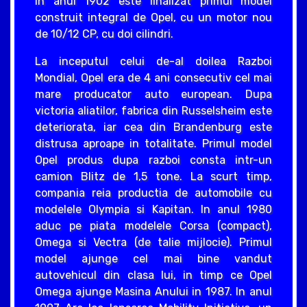
In anul 1902 este finalizat primul model
construit integral de Opel, cu un motor nou
de 10/12 CP, cu doi cilindri.
La inceputul celui de-al doilea Razboi
Mondial, Opel era de 4 ani consecutiv cel mai
mare producator auto european. Dupa
victoria aliatilor, fabrica din Russelsheim este
deteriorata, iar cea din Brandenburg este
distrusa aproape in totalitate. Primul model
Opel produs dupa razboi consta intr-un
camion Blitz de 1,5 tone. La scurt timp,
compania reia productia de automobile cu
modelele Olympia si Kapitan. In anul 1980
aduc pe piata modelele Corsa (compact),
Omega si Vectra (de talie mijlocie). Primul
model ajunge cel mai bine vandut
autovehicul din clasa lui, in timp ce Opel
Omega ajunge Masina Anului in 1987. In anul