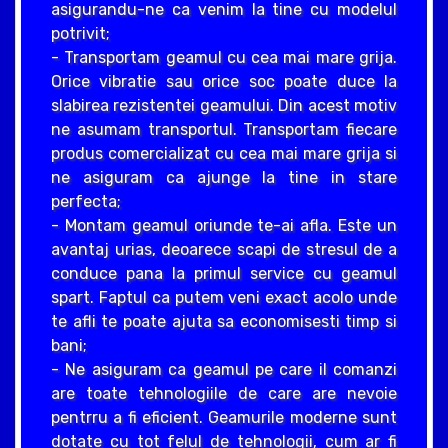
asigurandu-ne ca venim la tine cu modelul
potrivit;
- Transportam geamul cu cea mai mare grija.
Orice vibratie sau orice soc poate duce la
slabirea rezistentei geamului. Din acest motiv
ne asumam transportul. Transportam fiecare
produs comercializat cu cea mai mare grija si
ne asiguram ca ajunge la tine in stare
perfecta;
- Montam geamul oriunde te-ai afla. Este un
avantaj urias, deoarece scapi de stresul de a
conduce pana la primul service cu geamul
spart. Faptul ca putem veni exact acolo unde
te afli te poate ajuta sa economisesti timp si
bani;
- Ne asiguram ca geamul pe care il comanzi
are toate tehnologiile de care are nevoie
pentrru a fi eficient. Geamurile moderne sunt
dotate cu tot felul de tehnologii, cum ar fi