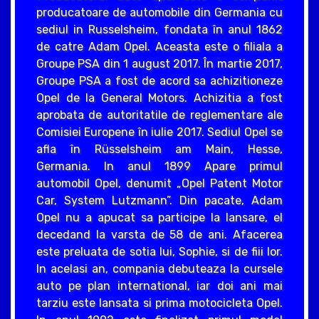
producatoare de automobile din Germania cu
sediul in Russelsheim, fondata în anul 1862
de catre Adam Opel. Aceasta este o filiala a
Groupe PSA din 1 august 2017. În martie 2017,
Groupe PSA a fost de acord sa achizitioneze
Opel de la General Motors. Achizitia a fost
aprobata de autoritatile de reglementare ale
Comisiei Europene în iulie 2017. Sediul Opel se
afla în Rüsselsheim am Main, Hesse,
Germania. In anul 1899 Apare primul
automobil Opel, denumit „Opel Patent Motor
Car, System Lutzmann”. Din pacate, Adam
Opel nu a apucat sa participe la lansare, el
decedand la varsta de 58 de ani. Afacerea
este preluata de sotia lui, Sophie, si de fiii lor.
In acelasi an, compania debuteaza la cursele
auto pe plan international, iar doi ani mai
tarziu este lansata si prima motocicleta Opel.