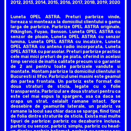
2012, 2013, 2014, 2015, 2016, 2017, 2018, 2019, 2020
Luneta OPEL ASTRA. Preturi parbrize vinde,
livreaza si monteaza la domiciliul clientului o gama
larga de parbrize. Parbrize OPEL ASTRA originale,
Pilkington, Fuyao, Benson. Luneta OPEL ASTRA cu
senzor de ploaie, Luneta OPEL ASTRA cu senzor
lumina, Luneta OPEL ASTRA cu incalzire, Luneta
OPEL ASTRA cu antena radio incorporata, Luneta
OPEL ASTRA cu parasolar. Preturi parbrize practica
cele mai mici preturi de pe piata, oferind in acelasi
timp servicii de inalta calitate precum si o garantie
de 2 ani pentru toate parbrizele vandute si
montate. Montam parbrize la domiciliul clientului in
Bucuresti si Ilfov. Parbrizul unei masini este geamul
din partea frontala. Un parbriz este format din
doua straturi de sticla, legate cu o folie
transparenta. Parbrizul are doua straturi pentru ca
este cel mai expus la spargere, asa ca daca se
crapa un strat, celalalt ramane intact. Spre
deosebire de geamurile laterale, un prabriz va
ramane la locul sau chiar daca se sparge, fiind tinut
de folia dintre straturile de sticla. Exista mai multe
tipuri de parbrize: parbriz cu dezaburire inclusa,
parbriz cu senzor, parbriz simplu, parbriz cu head-