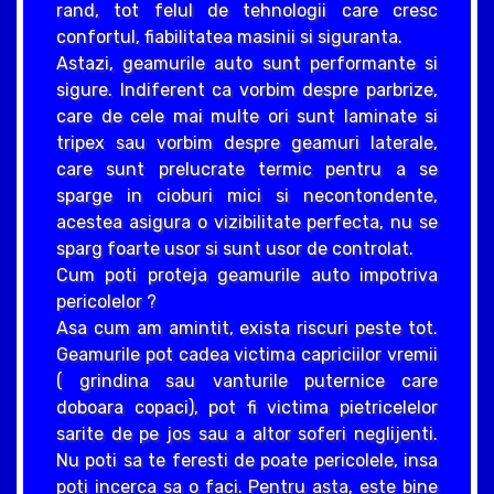
rand, tot felul de tehnologii care cresc
confortul, fiabilitatea masinii si siguranta.
Astazi, geamurile auto sunt performante si
sigure. Indiferent ca vorbim despre parbrize,
care de cele mai multe ori sunt laminate si
tripex sau vorbim despre geamuri laterale,
care sunt prelucrate termic pentru a se
sparge in cioburi mici si necontondente,
acestea asigura o vizibilitate perfecta, nu se
sparg foarte usor si sunt usor de controlat.
Cum poti proteja geamurile auto impotriva
pericolelor ?
Asa cum am amintit, exista riscuri peste tot.
Geamurile pot cadea victima capriciilor vremii
( grindina sau vanturile puternice care
doboara copaci), pot fi victima pietricelelor
sarite de pe jos sau a altor soferi neglijenti.
Nu poti sa te feresti de poate pericolele, insa
poti incerca sa o faci. Pentru asta, este bine