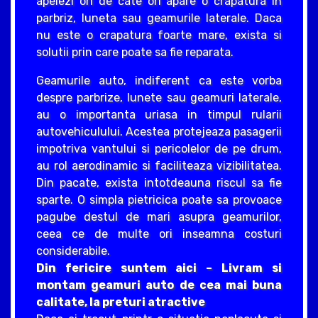
apelezi ori de cate ori apare o crapatura in
parbriz, luneta sau geamurile laterale. Daca
nu este o crapatura foarte mare, exista si
solutii prin care poate sa fie reparata.
Geamurile auto, indiferent ca este vorba
despre parbrize, lunete sau geamuri laterale,
au o importanta uriasa in timpul rularii
autovehiculului. Acestea protejeaza pasagerii
impotriva vantului si pericolelor de pe drum,
au rol aerodinamic si faciliteaza vizibilitatea.
Din pacate, exista intotdeauna riscul sa fie
sparte. O simpla pietricica poate sa provoace
pagube destul de mari asupra geamurilor,
ceea ce de multe ori inseamna costuri
considerabile.
Din fericire suntem aici – Livram si
montam geamuri auto de cea mai buna
calitate, la preturi atractive