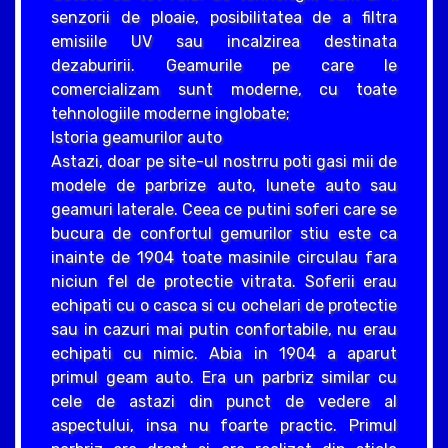
senzorii de ploaie, posibilitatea de a filtra
emisiile UV sau incalzirea destinata
dezaburirii. Geamurile pe care le
comercializam sunt moderne, cu toate
tehnologiile moderne inglobate;
Istoria geamurilor auto
Astazi, doar pe site-ul nostrru poti gasi mii de
modele de parbrize auto, lunete auto sau
geamuri laterale. Ceea ce putini soferi care se
bucura de confortul gemurilor stiu este ca
inainte de 1904 toate masinile circulau fara
niciun fel de protectie vitrata. Soferii erau
echipati cu o casca si cu ochelari de protectie
sau in cazuri mai putin confortabile, nu erau
echipati cu nimic. Abia in 1904 a aparut
primul geam auto. Era un parbriz similar cu
cele de astazi din punct de vedere al
aspectului, insa nu foarte practic. Primul