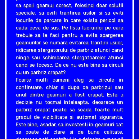
sa speli geamul corect, folosind doar solutii
speciale, sa eviti trantirea usilor si sa eviti
locurile de parcare in care exista pericol sa
cada ceva de sus. Pe lista lucrurilor pe care
trebuie sa le faci pentru a evita spargerea
geamurilor se numara evitarea trantirii usilor,
ridicarea stergatorului de parbriz atunci cand
ninge sau schimbarea stergatoarelor atunci
cand se tocesc. De ce nu este bine sa circuli
cu un parbriz crapat?
Foarte multi oameni aleg sa circule in
continuare, chiar si dupa ce parbrizul sau
unul dintre geamuri a fost crapat. Este o
decizie nu tocmai inteleapta, deoarece un
parbriz crapat poate sa scada foarte mult
gradul de vizibilitate si automat siguranta.
Este bine, asadar, sa investesti in geamuri cat
se poate de clare si de buna calitate,