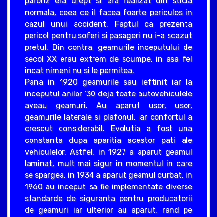
parbriz era drept si era realizat din sticla
normala, ceea ce il facea foarte periculos in
cazul unui accident. Faptul ca prezenta
pericol pentru soferi si pasageri nu i-a scazut
pretul. Din contra, geamurile inceputului de
secol XX erau extrem de scumpe, in asa fel
incat nimeni nu si le permitea.
Pana in 1920 geamurile sau ieftinit iar la
inceputul anilor ‘30 deja toate autovehiculele
aveau geamuri. Au aparut usor, usor,
geamurile laterale si plafonul, iar confortul a
crescut considerabil. Evolutia a fost una
constanta dupa aparitia acestor pati ale
vehiculelor. Astfel, in 1927 a aparut geamul
laminat, mult mai sigur in momentul in care
se spargea, in 1934 a aparut geamul curbat, in
1960 au inceput sa fie implementate diverse
standarde de siguranta pentru producatorii
de geamuri iar ulterior au aparut, rand pe