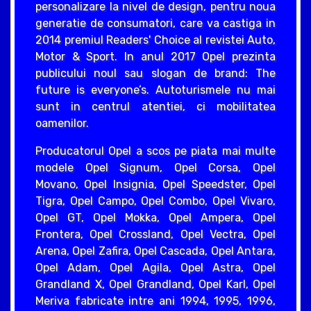
personalizare la nivel de design, pentru noua
generatie de consumatori, care va castiga in
2014 premiul Readers' Choice al revistei Auto,
Motor & Sport. In anul 2017 Opel prezinta
publicului noul sau slogan de brand: The
future is everyone’s. Autoturismele nu mai
sunt in centrul atentiei, ci mobilitatea
oamenilor.
Producatorul Opel a scos pe piata mai multe
modele Opel Signum, Opel Corsa, Opel
Movano, Opel Insignia, Opel Speedster, Opel
Tigra, Opel Campo, Opel Combo, Opel Vivaro,
Opel GT, Opel Mokka, Opel Ampera, Opel
Frontera, Opel Crossland, Opel Vectra, Opel
Arena, Opel Zafira, Opel Cascada, Opel Antara,
Opel Adam, Opel Agila, Opel Astra, Opel
Grandland X, Opel Grandland, Opel Karl, Opel
Meriva fabricate intre ani 1994, 1995, 1996,