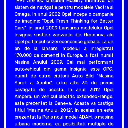
1997 Are loc lansarea Mobility Initiative, un
sistem de navigatie pentru modelele Vectra si
Omega. In anul 2002 Opel incepe o campanie
de imagine: “Opel. Fresh Thinking for Better
Cars”. In anul 2009 Lansarea modelului Opel
Insignia sustine vanzarile din Germania ale
Opel pe timpul crizei economice globale. La un
an de la lansare, modelul a inregistrat
170.000 de comenzi in Europa, a fost numit
Masina Anului 2009. Cel mai performant
autovehicul din gama Insignia este OPC,
numit de catre cititorii Auto Bild "Masina
Sport a Anului", intre alte 30 de premii
castigate de acesta. In anul 2012 Opel
Ampera, un vehicul electric extended-range,
este prezentat la Geneva. Acesta va castiga
titlul "Masina Anului 2012". In acelasi an este
prezentat la Paris noul model ADAM, o masina
urbana moderna, cu posibilitati multiple de