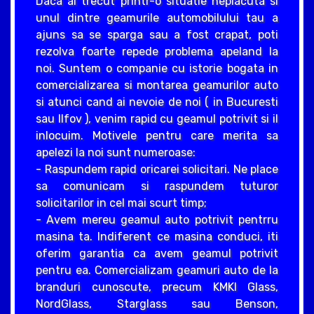
Daca ai trecut printr-o situatie neplacuta si
unul dintre geamurile automobilului tau a
ajuns sa se sparga sau a fost crapat, poti
rezolva foarte repede problema apeland la
noi. Suntem o companie cu istorie bogata in
comercializarea si montarea geamurilor auto
si atunci cand ai nevoie de noi ( in Bucuresti
sau Ilfov ), venim rapid cu geamul potrivit si il
inlocuim. Motivele pentru care merita sa
apelezi la noi sunt numeroase:
- Raspundem rapid oricarei solicitari. Ne place
sa comunicam si raspundem tuturor
solicitarilor in cel mai scurt timp;
- Avem mereu geamul auto potrivit pentrru
masina ta. Indiferent ce masina conduci, iti
oferim garantia ca avem geamul potrivit
pentru ea. Comercializam geamuri auto de la
branduri cunoscute, precum KMKI Glass,
NordGlass, Starglass sau Benson,