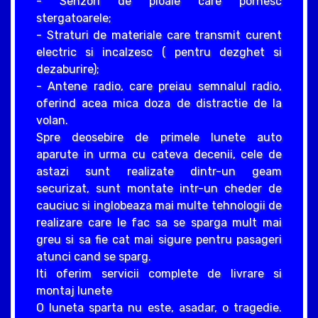
- Senzori de ploaie care pornesc
stergatoarele;
- Straturi de materiale care transmit curent
electric si incalzesc ( pentru dezghet si
dezaburire);
- Antene radio, care preiau semnalul radio,
oferind acea mica doza de distractie de la
volan.
Spre deosebire de primele lunete auto
aparute in urma cu cateva decenii, cele de
astazi sunt realizate dintr-un geam
securizat, sunt montate intr-un cheder de
cauciuc si inglobeaza mai multe tehnologii de
realizare care le fac sa se sparga mult mai
greu si sa fie cat mai sigure pentru pasageri
atunci cand se sparg.
Iti oferim servicii complete de livrare si
montaj lunete
O luneta sparta nu este, asadar, o tragedie.