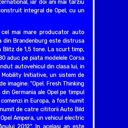
ernational, iar doi ani mai tarziu
construit integral de Opel, cu un
v cel mai mare producator auto
cea din Brandenburg este distrusa
Blitz de 1,5 tone. La scurt timp,
980 aduc pe piata modelele Corsa
ndut autovehicul din clasa lui, in
obility Initiative, un sistem de
e imagine: “Opel. Fresh Thinking
e din Germania ale Opel pe timpul
e comenzi in Europa, a fost numit
umit de catre cititorii Auto Bild
 Opel Ampera, un vehicul electric
nului 2012". In acelasi an este