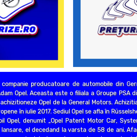
 companie producatoare de automobile din Germ
dam Opel. Aceasta este o filiala a Groupe PSA di
chizitioneze Opel de la General Motors. Achizitia
opene în iulie 2017. Sediul Opel se afla în Rüssels
bil Opel, denumit „Opel Patent Motor Car, Syst
 lansare, el decedand la varsta de 58 de ani. Afa