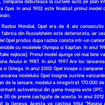
i an, compania debuteaza la cursele auto pe plan int
a Opel. In anul 1902 este finalizat primul model 
indri.
ea Razboi Mondial, Opel era de 4 ani consecuti
r, fabrica din Russelsheim este deteriorata, iar 
del Opel produs dupa razboi consta intr-un camion 
mobile cu modelele Olympia si Kapitan. In anul 1
lie mijlocie). Primul model ajunge cel mai bine va
a Anului in 1987. In anul 1997 Are loc lansarea M
a si Omega. In anul 2002 Opel incepe o campanie d
ansarea modelului Opel Insignia sustine vanzaril
an de la lansare, modelul a inregistrat 170.000 d
ormant autovehicul din gama Insignia este OPC, n
lte 30 de premii castigate de acesta. In anul 2012
 la Geneva. Acesta va castiga titlul "Masina A