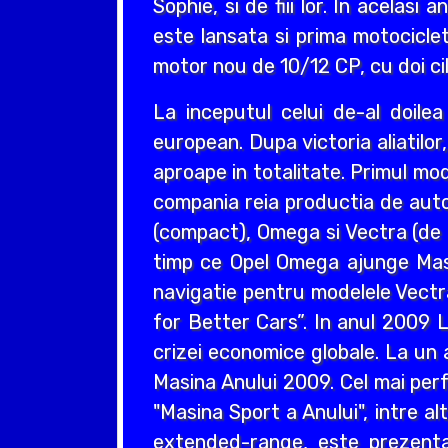
Sophie, si de fiii lor. In acelas
este lansata si prima motociclet
motor nou de 10/12 CP, cu doi cil
La inceputul celui de-al doil
european. Dupa victoria aliatilo
aproape in totalitate. Primul mo
compania reia productia de auto
(compact), Omega si Vectra (de ta
timp ce Opel Omega ajunge Masin
navigatie pentru modelele Vectr
for Better Cars”. In anul 2009 L
crizei economice globale. La un 
Masina Anului 2009. Cel mai perf
"Masina Sport a Anului", intre a
extended-range, este prezentat