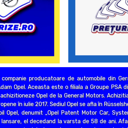
 companie producatoare de automobile din Germ
dam Opel. Aceasta este o filiala a Groupe PSA di
chizitioneze Opel de la General Motors. Achizitia
opene în iulie 2017. Sediul Opel se afla în Rüssels
bil Opel, denumit „Opel Patent Motor Car, Syst
 lansare, el decedand la varsta de 58 de ani. Afa