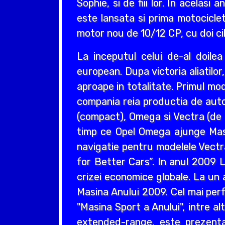
Sophie, si de fiii lor. In acelas
este lansata si prima motociclet
motor nou de 10/12 CP, cu doi cil
La inceputul celui de-al doil
european. Dupa victoria aliatilo
aproape in totalitate. Primul mo
compania reia productia de auto
(compact), Omega si Vectra (de ta
timp ce Opel Omega ajunge Masin
navigatie pentru modelele Vectr
for Better Cars”. In anul 2009 L
crizei economice globale. La un 
Masina Anului 2009. Cel mai perf
"Masina Sport a Anului", intre a
extended-range, este prezentat