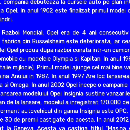
i an, compania debuteaza la cursele auto pe plan int
a Opel. In anul 1902 este finalizat primul model 
indri.
ea Razboi Mondial, Opel era de 4 ani consecuti
r, fabrica din Russelsheim este deteriorata, iar 
del Opel produs dupa razboi consta intr-un camion 
mobile cu modelele Olympia si Kapitan. In anul 1
lie mijlocie). Primul model ajunge cel mai bine va
a Anului in 1987. In anul 1997 Are loc lansarea M
a si Omega. In anul 2002 Opel incepe o campanie d
ansarea modelului Opel Insignia sustine vanzaril
an de la lansare, modelul a inregistrat 170.000 d
ormant autovehicul din gama Insignia este OPC, n
lte 30 de premii castigate de acesta. In anul 2012
 la Geneva. Acesta va castiga titlul "Masina A