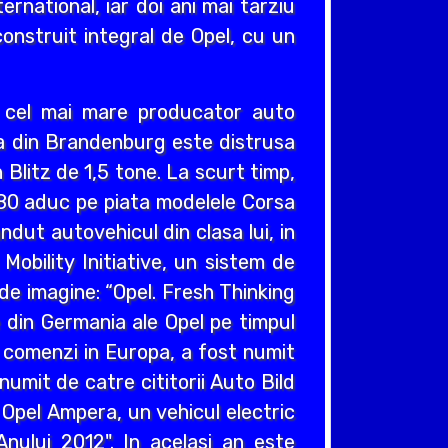
ernational, iar doi ani mai tarziu
construit integral de Opel, cu un
v cel mai mare producator auto
cea din Brandenburg este distrusa
Blitz de 1,5 tone. La scurt timp,
980 aduc pe piata modelele Corsa
ndut autovehicul din clasa lui, in
obility Initiative, un sistem de
e imagine: “Opel. Fresh Thinking
e din Germania ale Opel pe timpul
e comenzi in Europa, a fost numit
umit de catre cititorii Auto Bild
 Opel Ampera, un vehicul electric
nului 2012". In acelasi an este