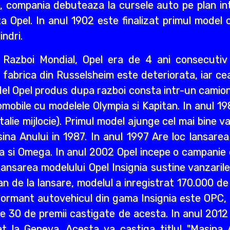
i an, compania debuteaza la cursele auto pe plan int
a Opel. In anul 1902 este finalizat primul model 
indri.
ea Razboi Mondial, Opel era de 4 ani consecuti
r, fabrica din Russelsheim este deteriorata, iar 
del Opel produs dupa razboi consta intr-un camion 
mobile cu modelele Olympia si Kapitan. In anul 1
lie mijlocie). Primul model ajunge cel mai bine va
a Anului in 1987. In anul 1997 Are loc lansarea M
a si Omega. In anul 2002 Opel incepe o campanie d
ansarea modelului Opel Insignia sustine vanzaril
an de la lansare, modelul a inregistrat 170.000 d
ormant autovehicul din gama Insignia este OPC, n
lte 30 de premii castigate de acesta. In anul 2012
 la Geneva. Acesta va castiga titlul "Masina A