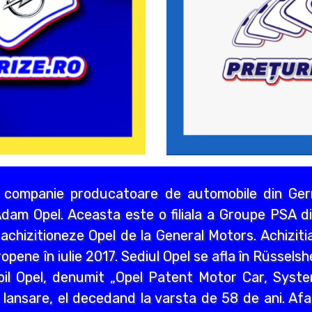
 companie producatoare de automobile din Germ
dam Opel. Aceasta este o filiala a Groupe PSA di
chizitioneze Opel de la General Motors. Achizitia
opene în iulie 2017. Sediul Opel se afla în Rüssels
bil Opel, denumit „Opel Patent Motor Car, Syst
 lansare, el decedand la varsta de 58 de ani. Afa