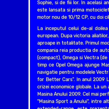
Sophie, si de fiii lor. In acelas
este lansata si prima motociclet
motor nou de 10/12 CP, cu doi cil
La inceputul celui de-al doil
european. Dupa victoria aliatilo
aproape in totalitate. Primul mo
compania reia productia de auto
(compact), Omega si Vectra (de ta
timp ce Opel Omega ajunge Masin
navigatie pentru modelele Vectr
for Better Cars”. In anul 2009 L
crizei economice globale. La un 
Masina Anului 2009. Cel mai perf
"Masina Sport a Anului", intre a
extended-range, este prezentat