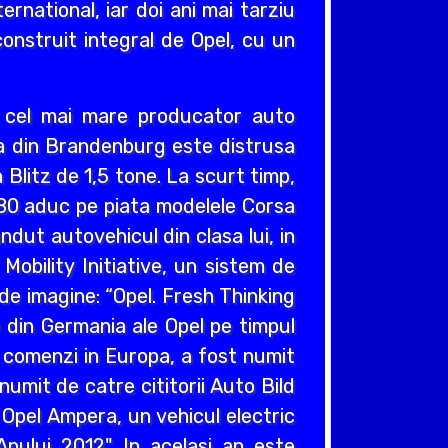
ernational, iar doi ani mai tarziu
construit integral de Opel, cu un
v cel mai mare producator auto
cea din Brandenburg este distrusa
Blitz de 1,5 tone. La scurt timp,
980 aduc pe piata modelele Corsa
ndut autovehicul din clasa lui, in
obility Initiative, un sistem de
e imagine: “Opel. Fresh Thinking
e din Germania ale Opel pe timpul
e comenzi in Europa, a fost numit
umit de catre cititorii Auto Bild
 Opel Ampera, un vehicul electric
nului 2012". In acelasi an este