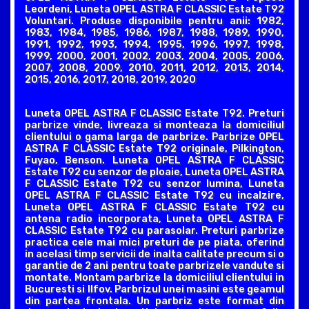
Leordeni, Luneta OPEL ASTRA F CLASSIC Estate T92
Voluntari. Produse disponibile pentru anii: 1982,
1983, 1984, 1985, 1986, 1987, 1988, 1989, 1990,
1991, 1992, 1993, 1994, 1995, 1996, 1997, 1998,
1999, 2000, 2001, 2002, 2003, 2004, 2005, 2006,
2007, 2008, 2009, 2010, 2011, 2012, 2013, 2014,
2015, 2016, 2017, 2018, 2019, 2020
Luneta OPEL ASTRA F CLASSIC Estate T92. Preturi
parbrize vinde, livreaza si monteaza la domiciliul
clientului o gama larga de parbrize. Parbrize OPEL
ASTRA F CLASSIC Estate T92 originale, Pilkington,
Fuyao, Benson. Luneta OPEL ASTRA F CLASSIC
Estate T92 cu senzor de ploaie, Luneta OPEL ASTRA
F CLASSIC Estate T92 cu senzor lumina, Luneta
OPEL ASTRA F CLASSIC Estate T92 cu incalzire,
Luneta OPEL ASTRA F CLASSIC Estate T92 cu
antena radio incorporata, Luneta OPEL ASTRA F
CLASSIC Estate T92 cu parasolar. Preturi parbrize
practica cele mai mici preturi de pe piata, oferind
in acelasi timp servicii de inalta calitate precum si o
garantie de 2 ani pentru toate parbrizele vandute si
montate. Montam parbrize la domiciliul clientului in
Bucuresti si Ilfov. Parbrizul unei masini este geamul
din partea frontala. Un parbriz este format din