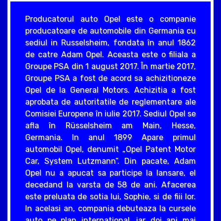
Producatorul auto Opel este o companie
producatoare de automobile din Germania cu
sediul in Russelsheim, fondata în anul 1862
de catre Adam Opel. Aceasta este o filiala a
Groupe PSA din 1 august 2017. În martie 2017,
Groupe PSA a fost de acord sa achizitioneze
Opel de la General Motors. Achizitia a fost
aprobata de autoritatile de reglementare ale
Comisiei Europene în iulie 2017. Sediul Opel se
afla în Rüsselsheim am Main, Hesse,
Germania. In anul 1899 Apare primul
automobil Opel, denumit „Opel Patent Motor
Car, System Lutzmann”. Din pacate, Adam
Opel nu a apucat sa participe la lansare, el
decedand la varsta de 58 de ani. Afacerea
este preluata de sotia lui, Sophie, si de fiii lor.
In acelasi an, compania debuteaza la cursele
auto pe plan international, iar doi ani mai