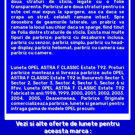
doua straturi de sticla, legate cu o folie
transparenta. Parbrizul are doua straturi pentru ca
este cel mai expus la spargere, asa ca daca se
crapa un strat, celalalt ramane intact. Spre
deosebire de geamurile laterale, un prabriz va
ramane la locul sau chiar daca se sparge, fiind tinut
de folia dintre straturile de sticla. Exista mai multe
tipuri de parbrize: parbriz cu dezaburire inclusa,
parbriz cu senzor, parbriz simplu, parbriz cu head-
up display, parbriz heliomat, parbriz cu camera sau
parbriz cu camere.
Luneta OPEL ASTRA F CLASSIC Estate T92. Preturi
parbrize monteaza si livreaza parbrize auto OPEL
ASTRA F CLASSIC Estate T92 in Bucuresti Sector 1,
Sector 2, Sector 3, Sector 4, Sector 5, Sector 6 si
Ilfov. Luneta OPEL ASTRA F CLASSIC Estate T92
fabricat in anii:1998, 1999, 2000, 2001, 2002, 2003,
2004, 2005, Deasemenea, Parbrize Originale
comercializeaza parbrize, lunete si geamuri pentru
intraga gama de modele OPEL precum:
Vezi si alte oferte de lunete pentru
aceasta marca :