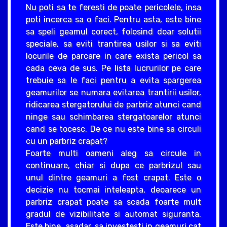
Nu poti sa te feresti de poate pericolele, insa
poti incerca sa o faci. Pentru asta, este bine
sa speli geamul corect, folosind doar solutii
speciale, sa eviti trantirea usilor si sa eviti
locurile de parcare in care exista pericol sa
cada ceva de sus. Pe lista lucrurilor pe care
trebuie sa le faci pentru a evita spargerea
geamurilor se numara evitarea trantirii usilor,
ridicarea stergatorului de parbriz atunci cand
ninge sau schimbarea stergatoarelor atunci
cand se tocesc. De ce nu este bine sa circuli
cu un parbriz crapat?
Foarte multi oameni aleg sa circule in
continuare, chiar si dupa ce parbrizul sau
unul dintre geamuri a fost crapat. Este o
decizie nu tocmai inteleapta, deoarece un
parbriz crapat poate sa scada foarte mult
gradul de vizibilitate si automat siguranta.
Este bine, asadar, sa investesti in geamuri cat