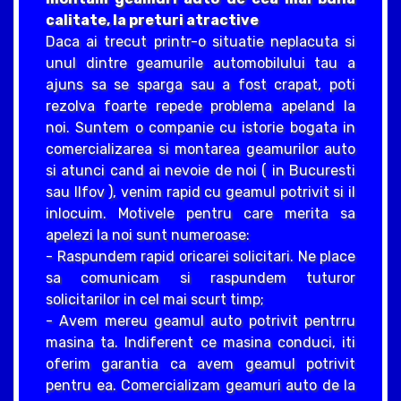
calitate, la preturi atractive
Daca ai trecut printr-o situatie neplacuta si
unul dintre geamurile automobilului tau a
ajuns sa se sparga sau a fost crapat, poti
rezolva foarte repede problema apeland la
noi. Suntem o companie cu istorie bogata in
comercializarea si montarea geamurilor auto
si atunci cand ai nevoie de noi ( in Bucuresti
sau Ilfov ), venim rapid cu geamul potrivit si il
inlocuim. Motivele pentru care merita sa
apelezi la noi sunt numeroase:
- Raspundem rapid oricarei solicitari. Ne place
sa comunicam si raspundem tuturor
solicitarilor in cel mai scurt timp;
- Avem mereu geamul auto potrivit pentrru
masina ta. Indiferent ce masina conduci, iti
oferim garantia ca avem geamul potrivit
pentru ea. Comercializam geamuri auto de la