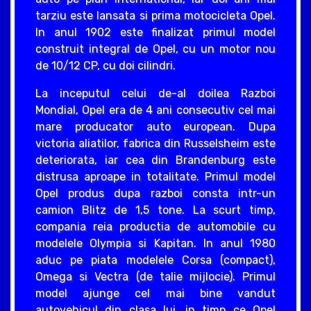
tarziu este lansata si prima motocicleta Opel.
In anul 1902 este finalizat primul model
construit integral de Opel, cu un motor nou
de 10/12 CP, cu doi cilindri.
La inceputul celui de-al doilea Razboi
Mondial, Opel era de 4 ani consecutiv cel mai
mare producator auto european. Dupa
victoria aliatilor, fabrica din Russelsheim este
deteriorata, iar cea din Brandenburg este
distrusa aproape in totalitate. Primul model
Opel produs dupa razboi consta intr-un
camion Blitz de 1,5 tone. La scurt timp,
compania reia productia de automobile cu
modelele Olympia si Kapitan. In anul 1980
aduc pe piata modelele Corsa (compact),
Omega si Vectra (de talie mijlocie). Primul
model ajunge cel mai bine vandut
autovehicul din clasa lui, in timp ce Opel