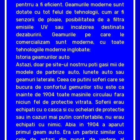
pentrru a fi eficient. Geamurile moderne sunt
dotate cu tot felul de tehnologii, cum ar fi
senzorii de ploaie, posibilitatea de a filtra
emisiile UV sau incalzirea destinata
dezaburirii. Geamurile pe care le
comercializam sunt moderne, cu toate
tehnologiile moderne inglobate;
Istoria geamurilor auto
Astazi, doar pe site-ul nostrru poti gasi mii de
modele de parbrize auto, lunete auto sau
geamuri laterale. Ceea ce putini soferi care se
bucura de confortul gemurilor stiu este ca
inainte de 1904 toate masinile circulau fara
niciun fel de protectie vitrata. Soferii erau
echipati cu o casca si cu ochelari de protectie
sau in cazuri mai putin confortabile, nu erau
echipati cu nimic. Abia in 1904 a aparut
primul geam auto. Era un parbriz similar cu
cele de astazi din punct de vedere al