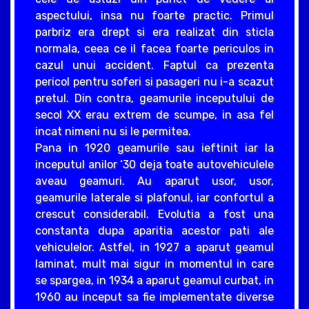
aspectului, insa nu foarte practic. Primul
parbriz era drept si era realizat din sticla
normala, ceea ce il facea foarte periculos in
cazul unui accident. Faptul ca prezenta
pericol pentru soferi si pasageri nu i-a scazut
pretul. Din contra, geamurile inceputului de
secol XX erau extrem de scumpe, in asa fel
incat nimeni nu si le permitea.
Pana in 1920 geamurile sau ieftinit iar la
inceputul anilor ‘30 deja toate autovehiculele
aveau geamuri. Au aparut usor, usor,
geamurile laterale si plafonul, iar confortul a
crescut considerabil. Evolutia a fost una
constanta dupa aparitia acestor pati ale
vehiculelor. Astfel, in 1927 a aparut geamul
laminat, mult mai sigur in momentul in care
se spargea, in 1934 a aparut geamul curbat, in
1960 au inceput sa fie implementate diverse