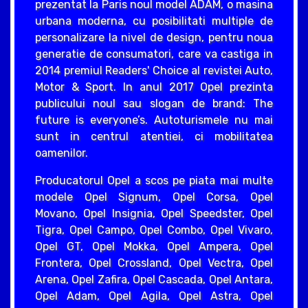
prezentat la Paris noul model ADAM, o masina
urbana moderna, cu posibilitati multiple de
personalizare la nivel de design, pentru noua
generatie de consumatori, care va castiga in
2014 premiul Readers' Choice al revistei Auto,
Motor & Sport. In anul 2017 Opel prezinta
publicului noul sau slogan de brand: The
future is everyone’s. Autoturismele nu mai
sunt in centrul atentiei, ci mobilitatea
oamenilor.
Producatorul Opel a scos pe piata mai multe
modele Opel Signum, Opel Corsa, Opel
Movano, Opel Insignia, Opel Speedster, Opel
Tigra, Opel Campo, Opel Combo, Opel Vivaro,
Opel GT, Opel Mokka, Opel Ampera, Opel
Frontera, Opel Crossland, Opel Vectra, Opel
Arena, Opel Zafira, Opel Cascada, Opel Antara,
Opel Adam, Opel Agila, Opel Astra, Opel