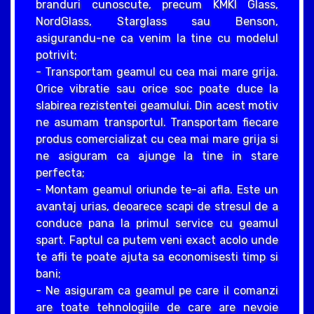
branduri cunoscute, precum KMKI Glass,
NordGlass, Starglass sau Benson,
asigurandu-ne ca venim la tine cu modelul
potrivit;
- Transportam geamul cu cea mai mare grija.
Orice vibratie sau orice soc poate duce la
slabirea rezistentei geamului. Din acest motiv
ne asumam transportul. Transportam fiecare
produs comercializat cu cea mai mare grija si
ne asiguram ca ajunge la tine in stare
perfecta;
- Montam geamul oriunde te-ai afla. Este un
avantaj urias, deoarece scapi de stresul de a
conduce pana la primul service cu geamul
spart. Faptul ca putem veni exact acolo unde
te afli te poate ajuta sa economisesti timp si
bani;
- Ne asiguram ca geamul pe care il comanzi
are toate tehnologiile de care are nevoie