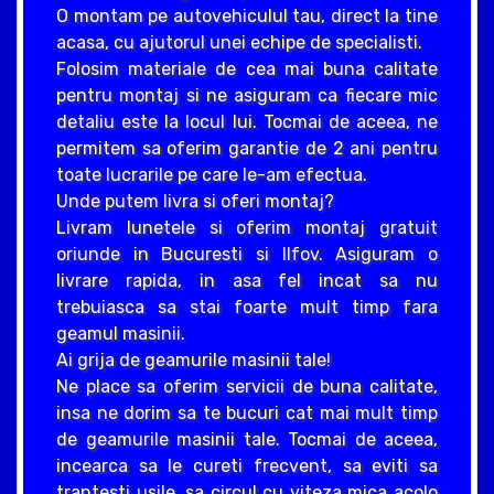
O montam pe autovehiculul tau, direct la tine
acasa, cu ajutorul unei echipe de specialisti.
Folosim materiale de cea mai buna calitate
pentru montaj si ne asiguram ca fiecare mic
detaliu este la locul lui. Tocmai de aceea, ne
permitem sa oferim garantie de 2 ani pentru
toate lucrarile pe care le-am efectua.
Unde putem livra si oferi montaj?
Livram lunetele si oferim montaj gratuit
oriunde in Bucuresti si Ilfov. Asiguram o
livrare rapida, in asa fel incat sa nu
trebuiasca sa stai foarte mult timp fara
geamul masinii.
Ai grija de geamurile masinii tale!
Ne place sa oferim servicii de buna calitate,
insa ne dorim sa te bucuri cat mai mult timp
de geamurile masinii tale. Tocmai de aceea,
incearca sa le cureti frecvent, sa eviti sa
trantesti usile, sa circul cu viteza mica acolo