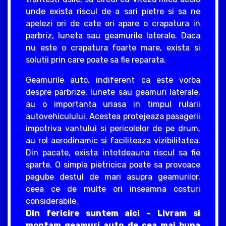
unde exista riscul de a sari pietre si sa ne
apelezi ori de cate ori apare o crapatura in
parbriz, luneta sau geamurile laterale. Daca
nu este o crapatura foarte mare, exista si
solutii prin care poate sa fie reparata.
Geamurile auto, indiferent ca este vorba
despre parbrize, lunete sau geamuri laterale,
au o importanta uriasa in timpul rularii
autovehiculului. Acestea protejeaza pasagerii
impotriva vantului si pericolelor de pe drum,
au rol aerodinamic si faciliteaza vizibilitatea.
Din pacate, exista intotdeauna riscul sa fie
sparte. O simpla pietricica poate sa provoace
pagube destul de mari asupra geamurilor,
ceea ce de multe ori inseamna costuri
considerabile.
Din fericire suntem aici – Livram si
montam geamuri auto de cea mai buna