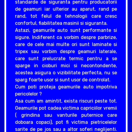
standarde de siguranta pentru producatorii
de geamuri iar ulterior au aparut, rand pe
rand, tot felul de tehnologii care cresc
confortul, fiabilitatea masinii si siguranta.
Astazi, geamurile auto sunt performante si
sigure. Indiferent ca vorbim despre parbrize,
care de cele mai multe ori sunt laminate si
tripex sau vorbim despre geamuri laterale,
care sunt prelucrate termic pentru a se
sparge in cioburi mici si necontondente,
acestea asigura o vizibilitate perfecta, nu se
sparg foarte usor si sunt usor de controlat.
Cum poti proteja geamurile auto impotriva
pericolelor ?
Asa cum am amintit, exista riscuri peste tot.
Geamurile pot cadea victima capriciilor vremii
( grindina sau vanturile puternice care
doboara copaci), pot fi victima pietricelelor
sarite de pe jos sau a altor soferi neglijenti.