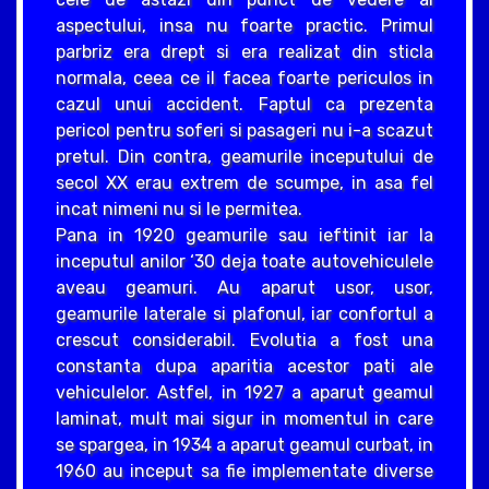
aspectului, insa nu foarte practic. Primul
parbriz era drept si era realizat din sticla
normala, ceea ce il facea foarte periculos in
cazul unui accident. Faptul ca prezenta
pericol pentru soferi si pasageri nu i-a scazut
pretul. Din contra, geamurile inceputului de
secol XX erau extrem de scumpe, in asa fel
incat nimeni nu si le permitea.
Pana in 1920 geamurile sau ieftinit iar la
inceputul anilor ‘30 deja toate autovehiculele
aveau geamuri. Au aparut usor, usor,
geamurile laterale si plafonul, iar confortul a
crescut considerabil. Evolutia a fost una
constanta dupa aparitia acestor pati ale
vehiculelor. Astfel, in 1927 a aparut geamul
laminat, mult mai sigur in momentul in care
se spargea, in 1934 a aparut geamul curbat, in
1960 au inceput sa fie implementate diverse