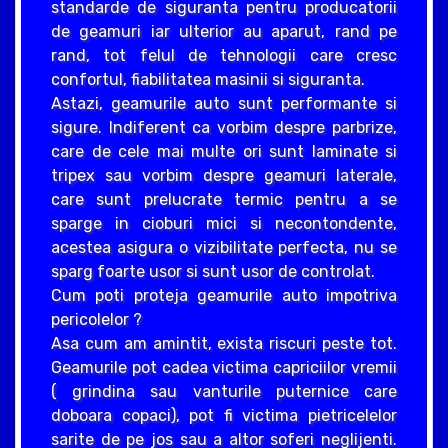
standarde de siguranta pentru producatorii
de geamuri iar ulterior au aparut, rand pe
rand, tot felul de tehnologii care cresc
confortul, fiabilitatea masinii si siguranta.
Astazi, geamurile auto sunt performante si
sigure. Indiferent ca vorbim despre parbrize,
care de cele mai multe ori sunt laminate si
tripex sau vorbim despre geamuri laterale,
care sunt prelucrate termic pentru a se
sparge in cioburi mici si necontondente,
acestea asigura o vizibilitate perfecta, nu se
sparg foarte usor si sunt usor de controlat.
Cum poti proteja geamurile auto impotriva
pericolelor ?
Asa cum am amintit, exista riscuri peste tot.
Geamurile pot cadea victima capriciilor vremii
( grindina sau vanturile puternice care
doboara copaci), pot fi victima pietricelelor
sarite de pe jos sau a altor soferi neglijenti.