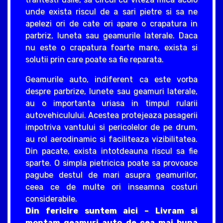
unde exista riscul de a sari pietre si sa ne
apelezi ori de cate ori apare o crapatura in
parbriz, luneta sau geamurile laterale. Daca
nu este o crapatura foarte mare, exista si
solutii prin care poate sa fie reparata.
Geamurile auto, indiferent ca este vorba
despre parbrize, lunete sau geamuri laterale,
au o importanta uriasa in timpul rularii
autovehiculului. Acestea protejeaza pasagerii
impotriva vantului si pericolelor de pe drum,
au rol aerodinamic si faciliteaza vizibilitatea.
Din pacate, exista intotdeauna riscul sa fie
sparte. O simpla pietricica poate sa provoace
pagube destul de mari asupra geamurilor,
ceea ce de multe ori inseamna costuri
considerabile.
Din fericire suntem aici – Livram si
montam geamuri auto de cea mai buna