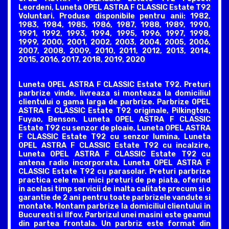
Leordeni, Luneta OPEL ASTRA F CLASSIC Estate T92
Voluntari. Produse disponibile pentru anii: 1982,
1983, 1984, 1985, 1986, 1987, 1988, 1989, 1990,
1991, 1992, 1993, 1994, 1995, 1996, 1997, 1998,
1999, 2000, 2001, 2002, 2003, 2004, 2005, 2006,
2007, 2008, 2009, 2010, 2011, 2012, 2013, 2014,
2015, 2016, 2017, 2018, 2019, 2020
Luneta OPEL ASTRA F CLASSIC Estate T92. Preturi
parbrize vinde, livreaza si monteaza la domiciliul
clientului o gama larga de parbrize. Parbrize OPEL
ASTRA F CLASSIC Estate T92 originale, Pilkington,
Fuyao, Benson. Luneta OPEL ASTRA F CLASSIC
Estate T92 cu senzor de ploaie, Luneta OPEL ASTRA
F CLASSIC Estate T92 cu senzor lumina, Luneta
OPEL ASTRA F CLASSIC Estate T92 cu incalzire,
Luneta OPEL ASTRA F CLASSIC Estate T92 cu
antena radio incorporata, Luneta OPEL ASTRA F
CLASSIC Estate T92 cu parasolar. Preturi parbrize
practica cele mai mici preturi de pe piata, oferind
in acelasi timp servicii de inalta calitate precum si o
garantie de 2 ani pentru toate parbrizele vandute si
montate. Montam parbrize la domiciliul clientului in
Bucuresti si Ilfov. Parbrizul unei masini este geamul
din partea frontala. Un parbriz este format din