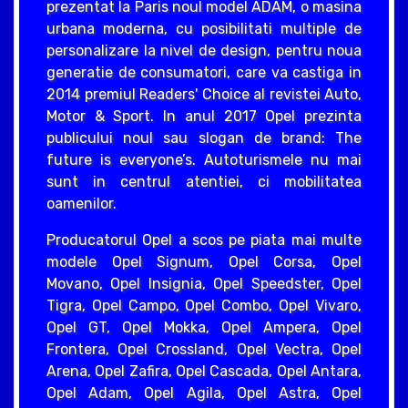
prezentat la Paris noul model ADAM, o masina
urbana moderna, cu posibilitati multiple de
personalizare la nivel de design, pentru noua
generatie de consumatori, care va castiga in
2014 premiul Readers' Choice al revistei Auto,
Motor & Sport. In anul 2017 Opel prezinta
publicului noul sau slogan de brand: The
future is everyone’s. Autoturismele nu mai
sunt in centrul atentiei, ci mobilitatea
oamenilor.
Producatorul Opel a scos pe piata mai multe
modele Opel Signum, Opel Corsa, Opel
Movano, Opel Insignia, Opel Speedster, Opel
Tigra, Opel Campo, Opel Combo, Opel Vivaro,
Opel GT, Opel Mokka, Opel Ampera, Opel
Frontera, Opel Crossland, Opel Vectra, Opel
Arena, Opel Zafira, Opel Cascada, Opel Antara,
Opel Adam, Opel Agila, Opel Astra, Opel