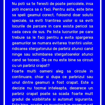
Nu poti sa te feresti de poate pericolele, insa
poti incerca sa o faci. Pentru asta, este bine
sa speli geamul corect, folosind doar solutii
speciale, sa eviti trantirea usilor si sa eviti
locurile de parcare in care exista pericol sa
cada ceva de sus. Pe lista lucrurilor pe care
trebuie sa le faci pentru a evita spargerea
geamurilor se numara evitarea trantirii usilor,
ridicarea stergatorului de parbriz atunci cand
ninge sau schimbarea stergatoarelor atunci
cand se tocesc. De ce nu este bine sa circuli
cu un parbriz crapat?
Foarte multi oameni aleg sa circule in
continuare, chiar si dupa ce parbrizul sau
unul dintre geamuri a fost crapat. Este o
decizie nu tocmai inteleapta, deoarece un
parbriz crapat poate sa scada foarte mult
gradul de vizibilitate si automat siguranta.
Este bine, asadar, sa investesti in geamuri cat