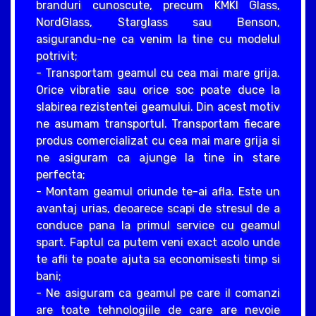
branduri cunoscute, precum KMKI Glass,
NordGlass, Starglass sau Benson,
asigurandu-ne ca venim la tine cu modelul
potrivit;
- Transportam geamul cu cea mai mare grija.
Orice vibratie sau orice soc poate duce la
slabirea rezistentei geamului. Din acest motiv
ne asumam transportul. Transportam fiecare
produs comercializat cu cea mai mare grija si
ne asiguram ca ajunge la tine in stare
perfecta;
- Montam geamul oriunde te-ai afla. Este un
avantaj urias, deoarece scapi de stresul de a
conduce pana la primul service cu geamul
spart. Faptul ca putem veni exact acolo unde
te afli te poate ajuta sa economisesti timp si
bani;
- Ne asiguram ca geamul pe care il comanzi
are toate tehnologiile de care are nevoie