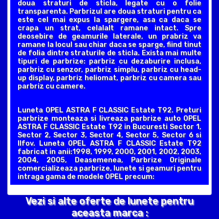
doua straturi de sticla, legate cu o folie
transparenta. Parbrizul are doua straturi pentru ca
este cel mai expus la spargere, asa ca daca se
crapa un strat, celalalt ramane intact. Spre
deosebire de geamurile laterale, un prabriz va
ramane la locul sau chiar daca se sparge, fiind tinut
de folia dintre straturile de sticla. Exista mai multe
tipuri de parbrize: parbriz cu dezaburire inclusa,
parbriz cu senzor, parbriz simplu, parbriz cu head-
up display, parbriz heliomat, parbriz cu camera sau
parbriz cu camere.
Luneta OPEL ASTRA F CLASSIC Estate T92. Preturi
parbrize monteaza si livreaza parbrize auto OPEL
ASTRA F CLASSIC Estate T92 in Bucuresti Sector 1,
Sector 2, Sector 3, Sector 4, Sector 5, Sector 6 si
Ilfov. Luneta OPEL ASTRA F CLASSIC Estate T92
fabricat in anii:1998, 1999, 2000, 2001, 2002, 2003,
2004, 2005, Deasemenea, Parbrize Originale
comercializeaza parbrize, lunete si geamuri pentru
intraga gama de modele OPEL precum:
Vezi si alte oferte de lunete pentru
aceasta marca :