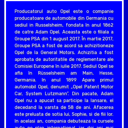
Producatorul auto Opel este o companie
producatoare de automobile din Germania cu
sediul in Russelsheim, fondata în anul 1862
de catre Adam Opel. Aceasta este o filiala a
Groupe PSA din 1 august 2017. În martie 2017,
Groupe PSA a fost de acord sa achizitioneze
Opel de la General Motors. Achizitia a fost
aprobata de autoritatile de reglementare ale
Comisiei Europene în iulie 2017. Sediul Opel se
afla în Rüsselsheim am Main, Hesse,
Germania. In anul 1899 Apare primul
automobil Opel, denumit „Opel Patent Motor
Car, System Lutzmann”. Din pacate, Adam
Opel nu a apucat sa participe la lansare, el
decedand la varsta de 58 de ani. Afacerea
este preluata de sotia lui, Sophie, si de fiii lor.
In acelasi an, compania debuteaza la cursele
auto pe plan international, iar doi ani mai