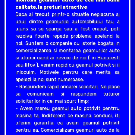
calitate, la preturi atractive
Daca ai trecut printr-o situatie neplacuta si
unul dintre geamurile automobilului tau a
ajuns sa se sparga sau a fost crapat, poti
rezolva foarte repede problema apeland la
noi. Suntem o companie cu istorie bogata in
comercializarea si montarea geamurilor auto
si atunci cand ai nevoie de noi ( in Bucuresti
sau Ilfov ), venim rapid cu geamul potrivit si il
inlocuim. Motivele pentru care merita sa
apelezi la noi sunt numeroase:
- Raspundem rapid oricarei solicitari. Ne place
sa comunicam si raspundem tuturor
solicitarilor in cel mai scurt timp;
- Avem mereu geamul auto potrivit pentrru
masina ta. Indiferent ce masina conduci, iti
oferim garantia ca avem geamul potrivit
pentru ea. Comercializam geamuri auto de la