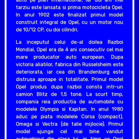
tarziu este lansata si prima motocicleta Opel.
In anul 1902 este finalizat primul model
construit integral de Opel, cu un motor nou
de 10/12 CP, cu doi cilindri.
La inceputul celui de-al doilea Razboi
Mondial, Opel era de 4 ani consecutiv cel mai
mare producator auto european. Dupa
victoria aliatilor, fabrica din Russelsheim este
deteriorata, iar cea din Brandenburg este
distrusa aproape in totalitate. Primul model
Opel produs dupa razboi consta intr-un
camion Blitz de 1,5 tone. La scurt timp,
compania reia productia de automobile cu
modelele Olympia si Kapitan. In anul 1980
aduc pe piata modelele Corsa (compact),
Omega si Vectra (de talie mijlocie). Primul
model ajunge cel mai bine vandut
autovehicul din clasa lui, in timp ce Opel