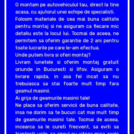
O montam pe autovehiculul tau, direct la tine
acasa, cu ajutorul unei echipe de specialisti.
Folosim materiale de cea mai buna calitate
pentru montaj si ne asiguram ca fiecare mic
detaliu este la locul lui. Tocmai de aceea, ne
permitem sa oferim garantie de 2 ani pentru
toate lucrarile pe care le-am efectua.
Unde putem livra si oferi montaj?
Livram lunetele si oferim montaj gratuit
oriunde in Bucuresti si Ilfov. Asiguram o
livrare rapida, in asa fel incat sa nu
trebuiasca sa stai foarte mult timp fara
geamul masinii.
Ai grija de geamurile masinii tale!
Ne place sa oferim servicii de buna calitate,
insa ne dorim sa te bucuri cat mai mult timp
de geamurile masinii tale. Tocmai de aceea,
incearca sa le cureti frecvent, sa eviti sa
trantesti usile, sa circul cu viteza mica acolo