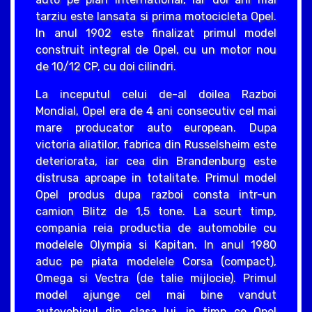
tarziu este lansata si prima motocicleta Opel.
In anul 1902 este finalizat primul model
construit integral de Opel, cu un motor nou
de 10/12 CP, cu doi cilindri.
La inceputul celui de-al doilea Razboi
Mondial, Opel era de 4 ani consecutiv cel mai
mare producator auto european. Dupa
victoria aliatilor, fabrica din Russelsheim este
deteriorata, iar cea din Brandenburg este
distrusa aproape in totalitate. Primul model
Opel produs dupa razboi consta intr-un
camion Blitz de 1,5 tone. La scurt timp,
compania reia productia de automobile cu
modelele Olympia si Kapitan. In anul 1980
aduc pe piata modelele Corsa (compact),
Omega si Vectra (de talie mijlocie). Primul
model ajunge cel mai bine vandut
autovehicul din clasa lui, in timp ce Opel