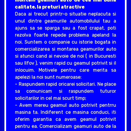
calitate, la preturi atractive
Daca ai trecut printr-o situatie neplacuta si
unul dintre geamurile automobilului tau a
ajuns sa se sparga sau a fost crapat, poti
rezolva foarte repede problema apeland la
noi. Suntem o companie cu istorie bogata in
comercializarea si montarea geamurilor auto
si atunci cand ai nevoie de noi ( in Bucuresti
sau Ilfov ), venim rapid cu geamul potrivit si il
inlocuim. Motivele pentru care merita sa
apelezi la noi sunt numeroase:
- Raspundem rapid oricarei solicitari. Ne place
sa comunicam si raspundem tuturor
solicitarilor in cel mai scurt timp;
- Avem mereu geamul auto potrivit pentrru
masina ta. Indiferent ce masina conduci, iti
oferim garantia ca avem geamul potrivit
pentru ea. Comercializam geamuri auto de la