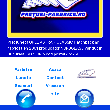
Pret luneta OPEL ASTRA F CLASSIC Hatchback an
fabricatien 2001 producator NORDGLASS vandut in
Bucuresti SECTOR 6 cod postal 66569
Parbrize
Acasa
Lunete
Contact
Geamuri
Vreau un
site