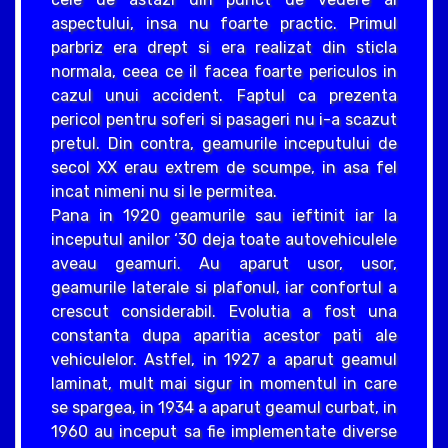
aspectului, insa nu foarte practic. Primul
parbriz era drept si era realizat din sticla
normala, ceea ce il facea foarte periculos in
cazul unui accident. Faptul ca prezenta
pericol pentru soferi si pasageri nu i-a scazut
pretul. Din contra, geamurile inceputului de
secol XX erau extrem de scumpe, in asa fel
incat nimeni nu si le permitea.
Pana in 1920 geamurile sau ieftinit iar la
inceputul anilor ‘30 deja toate autovehiculele
aveau geamuri. Au aparut usor, usor,
geamurile laterale si plafonul, iar confortul a
crescut considerabil. Evolutia a fost una
constanta dupa aparitia acestor pati ale
vehiculelor. Astfel, in 1927 a aparut geamul
laminat, mult mai sigur in momentul in care
se spargea, in 1934 a aparut geamul curbat, in
1960 au inceput sa fie implementate diverse