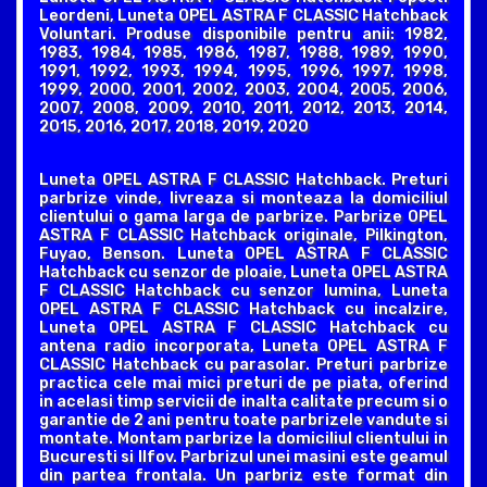
Leordeni, Luneta OPEL ASTRA F CLASSIC Hatchback
Voluntari. Produse disponibile pentru anii: 1982,
1983, 1984, 1985, 1986, 1987, 1988, 1989, 1990,
1991, 1992, 1993, 1994, 1995, 1996, 1997, 1998,
1999, 2000, 2001, 2002, 2003, 2004, 2005, 2006,
2007, 2008, 2009, 2010, 2011, 2012, 2013, 2014,
2015, 2016, 2017, 2018, 2019, 2020
Luneta OPEL ASTRA F CLASSIC Hatchback. Preturi
parbrize vinde, livreaza si monteaza la domiciliul
clientului o gama larga de parbrize. Parbrize OPEL
ASTRA F CLASSIC Hatchback originale, Pilkington,
Fuyao, Benson. Luneta OPEL ASTRA F CLASSIC
Hatchback cu senzor de ploaie, Luneta OPEL ASTRA
F CLASSIC Hatchback cu senzor lumina, Luneta
OPEL ASTRA F CLASSIC Hatchback cu incalzire,
Luneta OPEL ASTRA F CLASSIC Hatchback cu
antena radio incorporata, Luneta OPEL ASTRA F
CLASSIC Hatchback cu parasolar. Preturi parbrize
practica cele mai mici preturi de pe piata, oferind
in acelasi timp servicii de inalta calitate precum si o
garantie de 2 ani pentru toate parbrizele vandute si
montate. Montam parbrize la domiciliul clientului in
Bucuresti si Ilfov. Parbrizul unei masini este geamul
din partea frontala. Un parbriz este format din