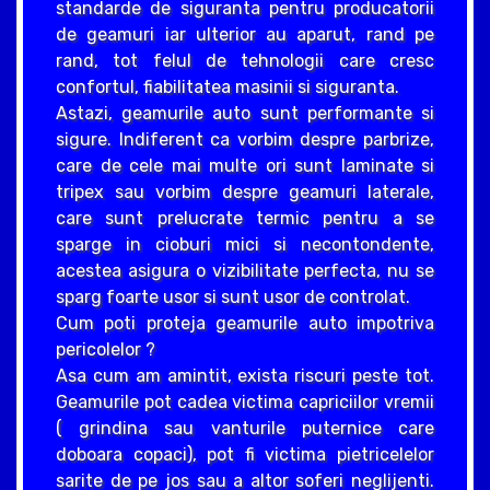
standarde de siguranta pentru producatorii
de geamuri iar ulterior au aparut, rand pe
rand, tot felul de tehnologii care cresc
confortul, fiabilitatea masinii si siguranta.
Astazi, geamurile auto sunt performante si
sigure. Indiferent ca vorbim despre parbrize,
care de cele mai multe ori sunt laminate si
tripex sau vorbim despre geamuri laterale,
care sunt prelucrate termic pentru a se
sparge in cioburi mici si necontondente,
acestea asigura o vizibilitate perfecta, nu se
sparg foarte usor si sunt usor de controlat.
Cum poti proteja geamurile auto impotriva
pericolelor ?
Asa cum am amintit, exista riscuri peste tot.
Geamurile pot cadea victima capriciilor vremii
( grindina sau vanturile puternice care
doboara copaci), pot fi victima pietricelelor
sarite de pe jos sau a altor soferi neglijenti.