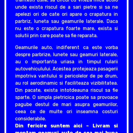
unde exista riscul de a sari pietre si sa ne
apelezi ori de cate ori apare o crapatura in
parbriz, luneta sau geamurile laterale. Daca
nu este o crapatura foarte mare, exista si
solutii prin care poate sa fie reparata.
Geamurile auto, indiferent ca este vorba
despre parbrize, lunete sau geamuri laterale,
au o importanta uriasa in timpul rularii
autovehiculului. Acestea protejeaza pasagerii
impotriva vantului si pericolelor de pe drum,
au rol aerodinamic si faciliteaza vizibilitatea.
Din pacate, exista intotdeauna riscul sa fie
sparte. O simpla pietricica poate sa provoace
pagube destul de mari asupra geamurilor,
ceea ce de multe ori inseamna costuri
considerabile.
Din fericire suntem aici – Livram si
montam geamuri auto de cea mai buna