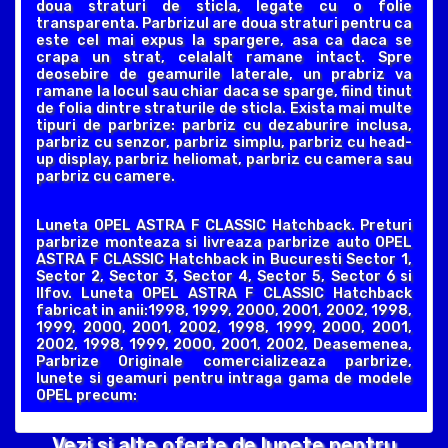
doua straturi de sticla, legate cu o folie
transparenta. Parbrizul are doua straturi pentru ca
este cel mai expus la spargere, asa ca daca se
crapa un strat, celalalt ramane intact. Spre
deosebire de geamurile laterale, un prabriz va
ramane la locul sau chiar daca se sparge, fiind tinut
de folia dintre straturile de sticla. Exista mai multe
tipuri de parbrize: parbriz cu dezaburire inclusa,
parbriz cu senzor, parbriz simplu, parbriz cu head-
up display, parbriz heliomat, parbriz cu camera sau
parbriz cu camere.
Luneta OPEL ASTRA F CLASSIC Hatchback. Preturi
parbrize monteaza si livreaza parbrize auto OPEL
ASTRA F CLASSIC Hatchback in Bucuresti Sector 1,
Sector 2, Sector 3, Sector 4, Sector 5, Sector 6 si
Ilfov. Luneta OPEL ASTRA F CLASSIC Hatchback
fabricat in anii:1998, 1999, 2000, 2001, 2002, 1998,
1999, 2000, 2001, 2002, 1998, 1999, 2000, 2001,
2002, 1998, 1999, 2000, 2001, 2002, Deasemenea,
Parbrize Originale comercializeaza parbrize,
lunete si geamuri pentru intraga gama de modele
OPEL precum:
Vezi si alte oferte de lunete pentru