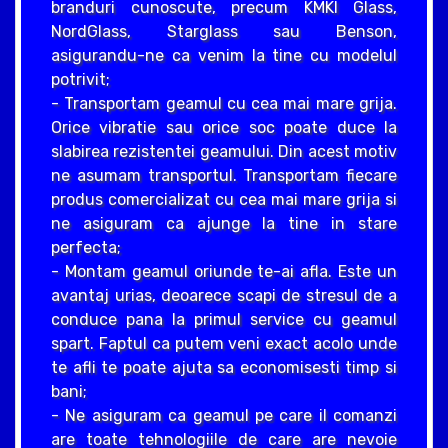
branduri cunoscute, precum KMKI Glass,
NordGlass, Starglass sau Benson,
asigurandu-ne ca venim la tine cu modelul
potrivit;
- Transportam geamul cu cea mai mare grija.
Orice vibratie sau orice soc poate duce la
slabirea rezistentei geamului. Din acest motiv
ne asumam transportul. Transportam fiecare
produs comercializat cu cea mai mare grija si
ne asiguram ca ajunge la tine in stare
perfecta;
- Montam geamul oriunde te-ai afla. Este un
avantaj urias, deoarece scapi de stresul de a
conduce pana la primul service cu geamul
spart. Faptul ca putem veni exact acolo unde
te afli te poate ajuta sa economisesti timp si
bani;
- Ne asiguram ca geamul pe care il comanzi
are toate tehnologiile de care are nevoie