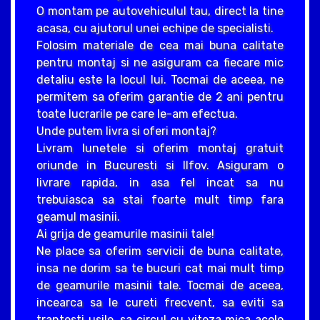
O montam pe autovehiculul tau, direct la tine
acasa, cu ajutorul unei echipe de specialisti.
Folosim materiale de cea mai buna calitate
pentru montaj si ne asiguram ca fiecare mic
detaliu este la locul lui. Tocmai de aceea, ne
permitem sa oferim garantie de 2 ani pentru
toate lucrarile pe care le-am efectua.
Unde putem livra si oferi montaj?
Livram lunetele si oferim montaj gratuit
oriunde in Bucuresti si Ilfov. Asiguram o
livrare rapida, in asa fel incat sa nu
trebuiasca sa stai foarte mult timp fara
geamul masinii.
Ai grija de geamurile masinii tale!
Ne place sa oferim servicii de buna calitate,
insa ne dorim sa te bucuri cat mai mult timp
de geamurile masinii tale. Tocmai de aceea,
incearca sa le cureti frecvent, sa eviti sa
trantesti usile, sa circul cu viteza mica acolo