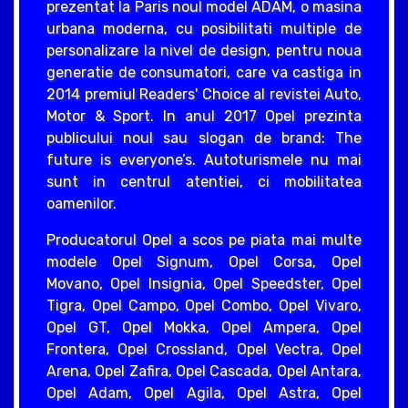
prezentat la Paris noul model ADAM, o masina
urbana moderna, cu posibilitati multiple de
personalizare la nivel de design, pentru noua
generatie de consumatori, care va castiga in
2014 premiul Readers' Choice al revistei Auto,
Motor & Sport. In anul 2017 Opel prezinta
publicului noul sau slogan de brand: The
future is everyone’s. Autoturismele nu mai
sunt in centrul atentiei, ci mobilitatea
oamenilor.
Producatorul Opel a scos pe piata mai multe
modele Opel Signum, Opel Corsa, Opel
Movano, Opel Insignia, Opel Speedster, Opel
Tigra, Opel Campo, Opel Combo, Opel Vivaro,
Opel GT, Opel Mokka, Opel Ampera, Opel
Frontera, Opel Crossland, Opel Vectra, Opel
Arena, Opel Zafira, Opel Cascada, Opel Antara,
Opel Adam, Opel Agila, Opel Astra, Opel