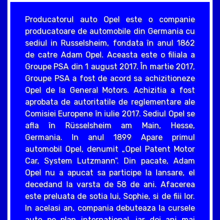
Producatorul auto Opel este o companie
producatoare de automobile din Germania cu
sediul in Russelsheim, fondata în anul 1862
de catre Adam Opel. Aceasta este o filiala a
Groupe PSA din 1 august 2017. În martie 2017,
Groupe PSA a fost de acord sa achizitioneze
Opel de la General Motors. Achizitia a fost
aprobata de autoritatile de reglementare ale
Comisiei Europene în iulie 2017. Sediul Opel se
afla în Rüsselsheim am Main, Hesse,
Germania. In anul 1899 Apare primul
automobil Opel, denumit „Opel Patent Motor
Car, System Lutzmann”. Din pacate, Adam
Opel nu a apucat sa participe la lansare, el
decedand la varsta de 58 de ani. Afacerea
este preluata de sotia lui, Sophie, si de fiii lor.
In acelasi an, compania debuteaza la cursele
auto pe plan international, iar doi ani mai