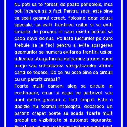
Nu poti sa te feresti de poate pericolele, insa
poti incerca sa o faci. Pentru asta, este bine
sa speli geamul corect, folosind doar solutii
speciale, sa eviti trantirea usilor si sa eviti
locurile de parcare in care exista pericol sa
cada ceva de sus. Pe lista lucrurilor pe care
trebuie sa le faci pentru a evita spargerea
geamurilor se numara evitarea trantirii usilor,
ridicarea stergatorului de parbriz atunci cand
ninge sau schimbarea stergatoarelor atunci
cand se tocesc. De ce nu este bine sa circuli
cu un parbriz crapat?
Foarte multi oameni aleg sa circule in
continuare, chiar si dupa ce parbrizul sau
unul dintre geamuri a fost crapat. Este o
decizie nu tocmai inteleapta, deoarece un
parbriz crapat poate sa scada foarte mult
gradul de vizibilitate si automat siguranta.
Este bine, asadar, sa investesti in geamuri cat