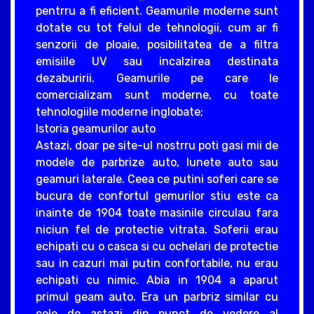
pentrru a fi eficient. Geamurile moderne sunt
dotate cu tot felul de tehnologii, cum ar fi
senzorii de ploaie, posibilitatea de a filtra
emisiile UV sau incalzirea destinata
dezaburirii. Geamurile pe care le
comercializam sunt moderne, cu toate
tehnologiile moderne inglobate;
Istoria geamurilor auto
Astazi, doar pe site-ul nostrru poti gasi mii de
modele de parbrize auto, lunete auto sau
geamuri laterale. Ceea ce putini soferi care se
bucura de confortul gemurilor stiu este ca
inainte de 1904 toate masinile circulau fara
niciun fel de protectie vitrata. Soferii erau
echipati cu o casca si cu ochelari de protectie
sau in cazuri mai putin confortabile, nu erau
echipati cu nimic. Abia in 1904 a aparut
primul geam auto. Era un parbriz similar cu
cele de astazi din punct de vedere al