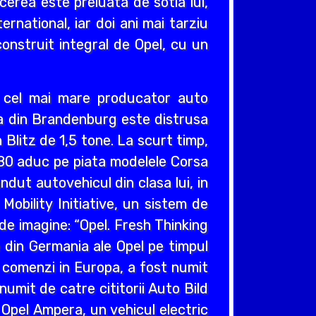
cerea este preluata de sotia lui,
ernational, iar doi ani mai tarziu
construit integral de Opel, cu un
v cel mai mare producator auto
cea din Brandenburg este distrusa
Blitz de 1,5 tone. La scurt timp,
980 aduc pe piata modelele Corsa
ndut autovehicul din clasa lui, in
obility Initiative, un sistem de
e imagine: “Opel. Fresh Thinking
e din Germania ale Opel pe timpul
e comenzi in Europa, a fost numit
umit de catre cititorii Auto Bild
 Opel Ampera, un vehicul electric