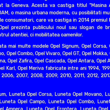
 la Geneva. Acesta va castiga titlul "Masina A
AM, o masina urbana moderna, cu posibilitati mult
e consumatori, care va castiga in 2014 premiul R
pel prezinta publicului noul sau slogan de br
rul atentiei, ci mobilitatea oamenilor.
ata mai multe modele Opel Signum, Opel Corsa, O
o, Opel Combo, Opel Vivaro, Opel GT, Opel Mokka,
na, Opel Zafira, Opel Cascada, Opel Antara, Opel A
l Karl, Opel Meriva fabricate intre ani 1994, 19
2006, 2007, 2008, 2009, 2010, 2011, 2012, 2013
um, Luneta Opel Corsa, Luneta Opel Movano, Lun
 Luneta Opel Campo, Luneta Opel Combo, Lunet
l Ampera, Luneta Opel Frontera, Luneta Opel 