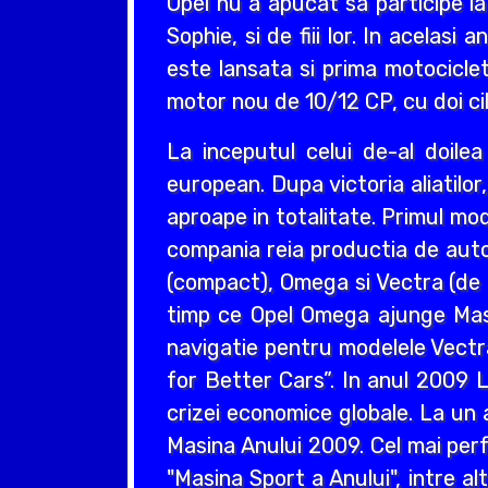
Opel nu a apucat sa participe la
Sophie, si de fiii lor. In acelas
este lansata si prima motociclet
motor nou de 10/12 CP, cu doi cil
La inceputul celui de-al doil
european. Dupa victoria aliatilo
aproape in totalitate. Primul mo
compania reia productia de auto
(compact), Omega si Vectra (de ta
timp ce Opel Omega ajunge Masin
navigatie pentru modelele Vectr
for Better Cars”. In anul 2009 L
crizei economice globale. La un 
Masina Anului 2009. Cel mai perf
"Masina Sport a Anului", intre a