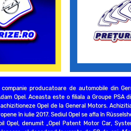
 companie producatoare de automobile din Germ
dam Opel. Aceasta este o filiala a Groupe PSA di
chizitioneze Opel de la General Motors. Achizitia
opene în iulie 2017. Sediul Opel se afla în Rüssels
bil Opel, denumit „Opel Patent Motor Car, Syst