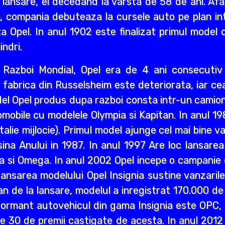
 lansare, el decedand la varsta de 58 de ani. Afa
i an, compania debuteaza la cursele auto pe plan int
a Opel. In anul 1902 este finalizat primul model 
indri.
ea Razboi Mondial, Opel era de 4 ani consecuti
r, fabrica din Russelsheim este deteriorata, iar 
del Opel produs dupa razboi consta intr-un camion 
mobile cu modelele Olympia si Kapitan. In anul 1
lie mijlocie). Primul model ajunge cel mai bine va
a Anului in 1987. In anul 1997 Are loc lansarea M
a si Omega. In anul 2002 Opel incepe o campanie d
ansarea modelului Opel Insignia sustine vanzaril
an de la lansare, modelul a inregistrat 170.000 d
ormant autovehicul din gama Insignia este OPC, n
lte 30 de premii castigate de acesta. In anul 2012