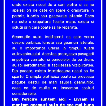
unde exista riscul de a sari pietre si sa ne
apelezi ori de cate ori apare o crapatura in
parbriz, luneta sau geamurile laterale. Daca
nu este o crapatura foarte mare, exista si
solutii prin care poate sa fie reparata.
Geamurile auto, indiferent ca este vorba
despre parbrize, lunete sau geamuri laterale,
au o importanta uriasa in timpul rularii
autovehiculului. Acestea protejeaza pasagerii
impotriva vantului si pericolelor de pe drum,
au rol aerodinamic si faciliteaza vizibilitatea.
Din pacate, exista intotdeauna riscul sa fie
sparte. O simpla pietricica poate sa provoace
pagube destul de mari asupra geamurilor,
ceea ce de multe ori inseamna costuri
considerabile.
Din fericire suntem aici – Livram si
montam geamuri auto de cea mai buna