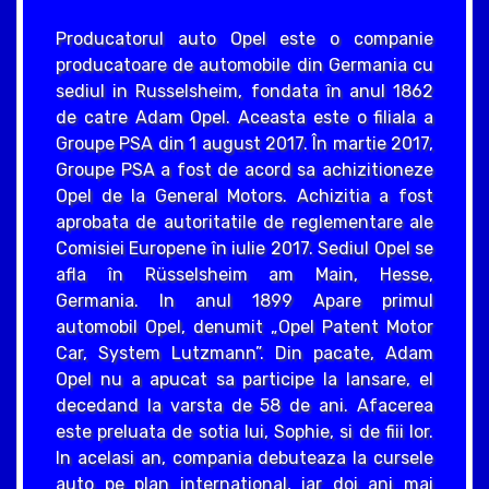
Producatorul auto Opel este o companie
producatoare de automobile din Germania cu
sediul in Russelsheim, fondata în anul 1862
de catre Adam Opel. Aceasta este o filiala a
Groupe PSA din 1 august 2017. În martie 2017,
Groupe PSA a fost de acord sa achizitioneze
Opel de la General Motors. Achizitia a fost
aprobata de autoritatile de reglementare ale
Comisiei Europene în iulie 2017. Sediul Opel se
afla în Rüsselsheim am Main, Hesse,
Germania. In anul 1899 Apare primul
automobil Opel, denumit „Opel Patent Motor
Car, System Lutzmann”. Din pacate, Adam
Opel nu a apucat sa participe la lansare, el
decedand la varsta de 58 de ani. Afacerea
este preluata de sotia lui, Sophie, si de fiii lor.
In acelasi an, compania debuteaza la cursele
auto pe plan international, iar doi ani mai