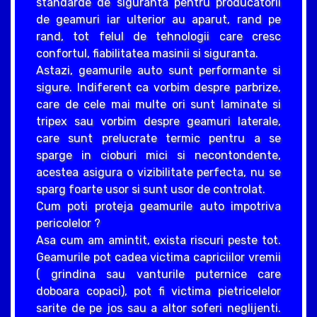
standarde de siguranta pentru producatorii
de geamuri iar ulterior au aparut, rand pe
rand, tot felul de tehnologii care cresc
confortul, fiabilitatea masinii si siguranta.
Astazi, geamurile auto sunt performante si
sigure. Indiferent ca vorbim despre parbrize,
care de cele mai multe ori sunt laminate si
tripex sau vorbim despre geamuri laterale,
care sunt prelucrate termic pentru a se
sparge in cioburi mici si necontondente,
acestea asigura o vizibilitate perfecta, nu se
sparg foarte usor si sunt usor de controlat.
Cum poti proteja geamurile auto impotriva
pericolelor ?
Asa cum am amintit, exista riscuri peste tot.
Geamurile pot cadea victima capriciilor vremii
( grindina sau vanturile puternice care
doboara copaci), pot fi victima pietricelelor
sarite de pe jos sau a altor soferi neglijenti.