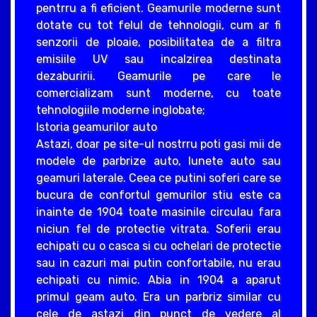
pentrru a fi eficient. Geamurile moderne sunt
dotate cu tot felul de tehnologii, cum ar fi
senzorii de ploaie, posibilitatea de a filtra
emisiile UV sau incalzirea destinata
dezaburirii. Geamurile pe care le
comercializam sunt moderne, cu toate
tehnologiile moderne inglobate;
Istoria geamurilor auto
Astazi, doar pe site-ul nostrru poti gasi mii de
modele de parbrize auto, lunete auto sau
geamuri laterale. Ceea ce putini soferi care se
bucura de confortul gemurilor stiu este ca
inainte de 1904 toate masinile circulau fara
niciun fel de protectie vitrata. Soferii erau
echipati cu o casca si cu ochelari de protectie
sau in cazuri mai putin confortabile, nu erau
echipati cu nimic. Abia in 1904 a aparut
primul geam auto. Era un parbriz similar cu
cele de astazi din punct de vedere al