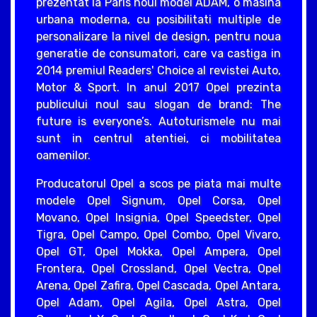
prezentat la Paris noul model ADAM, o masina
urbana moderna, cu posibilitati multiple de
personalizare la nivel de design, pentru noua
generatie de consumatori, care va castiga in
2014 premiul Readers' Choice al revistei Auto,
Motor & Sport. In anul 2017 Opel prezinta
publicului noul sau slogan de brand: The
future is everyone’s. Autoturismele nu mai
sunt in centrul atentiei, ci mobilitatea
oamenilor.
Producatorul Opel a scos pe piata mai multe
modele Opel Signum, Opel Corsa, Opel
Movano, Opel Insignia, Opel Speedster, Opel
Tigra, Opel Campo, Opel Combo, Opel Vivaro,
Opel GT, Opel Mokka, Opel Ampera, Opel
Frontera, Opel Crossland, Opel Vectra, Opel
Arena, Opel Zafira, Opel Cascada, Opel Antara,
Opel Adam, Opel Agila, Opel Astra, Opel