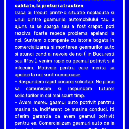
calitate, la preturi atractive
Daca ai trecut printr-o situatie neplacuta si
unul dintre geamurile automobilului tau a
ajuns sa se sparga sau a fost crapat, poti
rezolva foarte repede problema apeland la
noi. Suntem o companie cu istorie bogata in
comercializarea si montarea geamurilor auto
si atunci cand ai nevoie de noi ( in Bucuresti
sau Ilfov ), venim rapid cu geamul potrivit si il
inlocuim. Motivele pentru care merita sa
apelezi la noi sunt numeroase:
- Raspundem rapid oricarei solicitari. Ne place
sa comunicam si raspundem tuturor
solicitarilor in cel mai scurt timp;
- Avem mereu geamul auto potrivit pentrru
masina ta. Indiferent ce masina conduci, iti
oferim garantia ca avem geamul potrivit
pentru ea. Comercializam geamuri auto de la