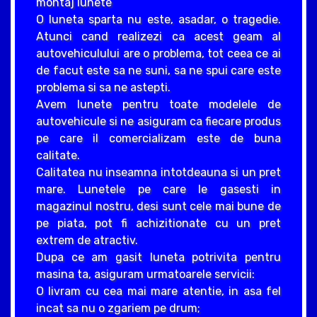
montaj lunete
O luneta sparta nu este, asadar, o tragedie.
Atunci cand realizezi ca acest geam al
autovehiculului are o problema, tot ceea ce ai
de facut este sa ne suni, sa ne spui care este
problema si sa ne astepti.
Avem lunete pentru toate modelele de
autovehicule si ne asiguram ca fiecare produs
pe care il comercializam este de buna
calitate.
Calitatea nu inseamna intotdeauna si un pret
mare. Lunetele pe care le gasesti in
magazinul nostru, desi sunt cele mai bune de
pe piata, pot fi achizitionate cu un pret
extrem de atractiv.
Dupa ce am gasit luneta potrivita pentru
masina ta, asiguram urmatoarele servicii:
O livram cu cea mai mare atentie, in asa fel
incat sa nu o zgariem pe drum;