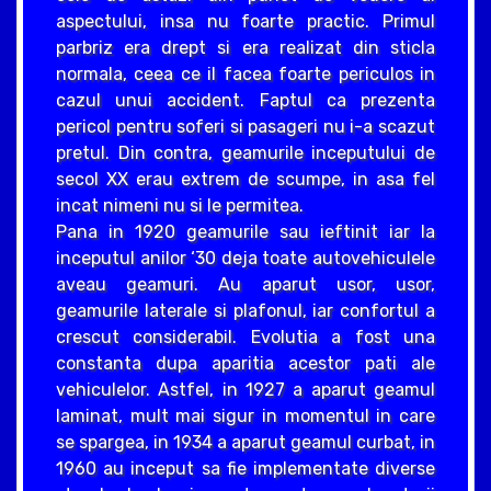
aspectului, insa nu foarte practic. Primul
parbriz era drept si era realizat din sticla
normala, ceea ce il facea foarte periculos in
cazul unui accident. Faptul ca prezenta
pericol pentru soferi si pasageri nu i-a scazut
pretul. Din contra, geamurile inceputului de
secol XX erau extrem de scumpe, in asa fel
incat nimeni nu si le permitea.
Pana in 1920 geamurile sau ieftinit iar la
inceputul anilor ‘30 deja toate autovehiculele
aveau geamuri. Au aparut usor, usor,
geamurile laterale si plafonul, iar confortul a
crescut considerabil. Evolutia a fost una
constanta dupa aparitia acestor pati ale
vehiculelor. Astfel, in 1927 a aparut geamul
laminat, mult mai sigur in momentul in care
se spargea, in 1934 a aparut geamul curbat, in
1960 au inceput sa fie implementate diverse