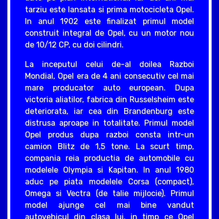
tarziu este lansata si prima motocicleta Opel.
In anul 1902 este finalizat primul model
construit integral de Opel, cu un motor nou
de 10/12 CP, cu doi cilindri.
La inceputul celui de-al doilea Razboi
Mondial, Opel era de 4 ani consecutiv cel mai
mare producator auto european. Dupa
victoria aliatilor, fabrica din Russelsheim este
deteriorata, iar cea din Brandenburg este
distrusa aproape in totalitate. Primul model
Opel produs dupa razboi consta intr-un
camion Blitz de 1,5 tone. La scurt timp,
compania reia productia de automobile cu
modelele Olympia si Kapitan. In anul 1980
aduc pe piata modelele Corsa (compact),
Omega si Vectra (de talie mijlocie). Primul
model ajunge cel mai bine vandut
autovehicul din clasa lui, in timp ce Opel