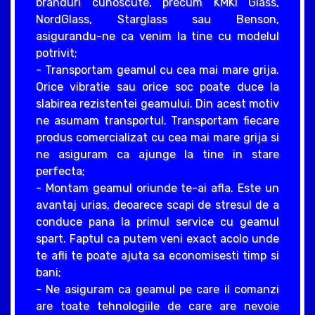
branduri cunoscute, precum KMKI Glass,
NordGlass, Starglass sau Benson,
asigurandu-ne ca venim la tine cu modelul
potrivit;
- Transportam geamul cu cea mai mare grija.
Orice vibratie sau orice soc poate duce la
slabirea rezistentei geamului. Din acest motiv
ne asumam transportul. Transportam fiecare
produs comercializat cu cea mai mare grija si
ne asiguram ca ajunge la tine in stare
perfecta;
- Montam geamul oriunde te-ai afla. Este un
avantaj urias, deoarece scapi de stresul de a
conduce pana la primul service cu geamul
spart. Faptul ca putem veni exact acolo unde
te afli te poate ajuta sa economisesti timp si
bani;
- Ne asiguram ca geamul pe care il comanzi
are toate tehnologiile de care are nevoie