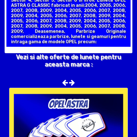
Sector 4, Sector 5, Sector 6 si Ilfov. Luneta OPEL
ASTRA G CLASSIC fabricat in anii:2004, 2005, 2006,
2007, 2008, 2009, 2004, 2005, 2006, 2007, 2008,
2009, 2004, 2005, 2006, 2007, 2008, 2009, 2004,
2005, 2006, 2007, 2008, 2009, 2004, 2005, 2006,
2007, 2008, 2009, 2004, 2005, 2006, 2007, 2008,
2009, Deasemenea, Parbrize Originale
comercializeaza parbrize, lunete si geamuri pentru
intraga gama de modele OPEL precum:
Vezi si alte oferte de lunete pentru
aceasta marca :