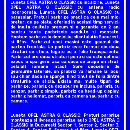
Luneta OPEL ASTRA G CLASSIC cu incalzire, Luneta
OPEL ASTRA G CLASSIC cu antena radio
incorporata, Luneta OPEL ASTRA G CLASSIC cu
parasolar. Preturi parbrize practica cele mai mici
preturi de pe piata, oferind in acelasi timp servicii
de inalta calitate precum si o garantie de 2 ani
pentru toate parbrizele vandute si montate.
Montam parbrize la domiciliul clientului in Bucuresti
si Ilfov. Parbrizul unei masini este geamul din
partea frontala. Un parbriz este format din doua
straturi de sticla, legate cu o folie transparenta.
Parbrizul are doua straturi pentru ca este cel mai
expus la spargere, asa ca daca se crapa un strat,
celalalt ramane intact. Spre deosebire de
geamurile laterale, un prabriz va ramane la locul
sau chiar daca se sparge, fiind tinut de folia dintre
straturile de sticla. Exista mai multe tipuri de
parbrize: parbriz cu dezaburire inclusa, parbriz cu
senzor, parbriz simplu, parbriz cu head-up display,
parbriz heliomat, parbriz cu camera sau parbriz cu
camere.
Luneta OPEL ASTRA G CLASSIC. Preturi parbrize
monteaza si livreaza parbrize auto OPEL ASTRA G
CLASSIC in Bucuresti Sector 1, Sector 2, Sector 3,