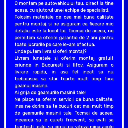
O montam pe autovehiculul tau, direct la tine
acasa, cu ajutorul unei echipe de specialisti.
Folosim materiale de cea mai buna calitate
pentru montaj si ne asiguram ca fiecare mic
detaliu este la locul lui. Tocmai de aceea, ne
permitem sa oferim garantie de 2 ani pentru
toate lucrarile pe care le-am efectua.
Unde putem livra si oferi montaj?
Livram lunetele si oferim montaj gratuit
oriunde in Bucuresti si Ilfov. Asiguram o
livrare rapida, in asa fel incat sa nu
trebuiasca sa stai foarte mult timp fara
geamul masinii.
Ai grija de geamurile masinii tale!
Ne place sa oferim servicii de buna calitate,
insa ne dorim sa te bucuri cat mai mult timp
de geamurile masinii tale. Tocmai de aceea,
incearca sa le cureti frecvent, sa eviti sa
trantesti usile, sa circul cu viteza mica acolo