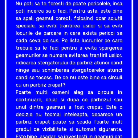
Nu poti sa te feresti de poate pericolele, insa
poti incerca sa o faci. Pentru asta, este bine
sa speli geamul corect, folosind doar solutii
speciale, sa eviti trantirea usilor si sa eviti
locurile de parcare in care exista pericol sa
cada ceva de sus. Pe lista lucrurilor pe care
trebuie sa le faci pentru a evita spargerea
geamurilor se numara evitarea trantirii usilor,
ridicarea stergatorului de parbriz atunci cand
ninge sau schimbarea stergatoarelor atunci
cand se tocesc. De ce nu este bine sa circuli
cu un parbriz crapat?
Foarte multi oameni aleg sa circule in
continuare, chiar si dupa ce parbrizul sau
unul dintre geamuri a fost crapat. Este o
decizie nu tocmai inteleapta, deoarece un
parbriz crapat poate sa scada foarte mult
gradul de vizibilitate si automat siguranta.
Este bine, asadar, sa investesti in geamuri cat