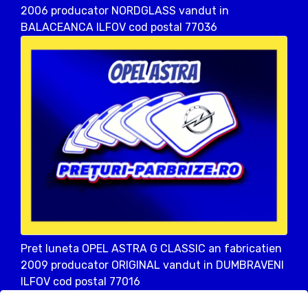
2006 producator NORDGLASS vandut in
BALACEANCA ILFOV cod postal 77036
Pret luneta OPEL ASTRA G CLASSIC an fabricatien
2009 producator ORIGINAL vandut in DUMBRAVENI
ILFOV cod postal 77016