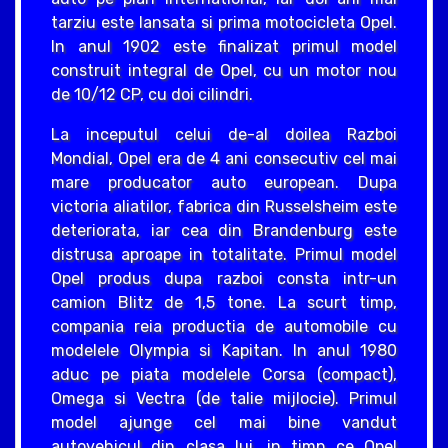
tarziu este lansata si prima motocicleta Opel.
In anul 1902 este finalizat primul model
construit integral de Opel, cu un motor nou
de 10/12 CP, cu doi cilindri.
La inceputul celui de-al doilea Razboi
Mondial, Opel era de 4 ani consecutiv cel mai
mare producator auto european. Dupa
victoria aliatilor, fabrica din Russelsheim este
deteriorata, iar cea din Brandenburg este
distrusa aproape in totalitate. Primul model
Opel produs dupa razboi consta intr-un
camion Blitz de 1,5 tone. La scurt timp,
compania reia productia de automobile cu
modelele Olympia si Kapitan. In anul 1980
aduc pe piata modelele Corsa (compact),
Omega si Vectra (de talie mijlocie). Primul
model ajunge cel mai bine vandut
autovehicul din clasa lui, in timp ce Opel