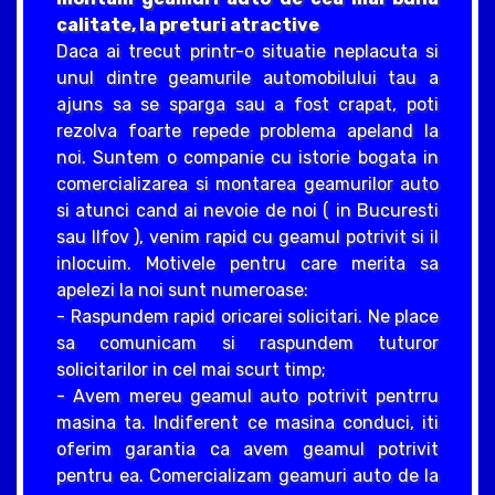
calitate, la preturi atractive
Daca ai trecut printr-o situatie neplacuta si
unul dintre geamurile automobilului tau a
ajuns sa se sparga sau a fost crapat, poti
rezolva foarte repede problema apeland la
noi. Suntem o companie cu istorie bogata in
comercializarea si montarea geamurilor auto
si atunci cand ai nevoie de noi ( in Bucuresti
sau Ilfov ), venim rapid cu geamul potrivit si il
inlocuim. Motivele pentru care merita sa
apelezi la noi sunt numeroase:
- Raspundem rapid oricarei solicitari. Ne place
sa comunicam si raspundem tuturor
solicitarilor in cel mai scurt timp;
- Avem mereu geamul auto potrivit pentrru
masina ta. Indiferent ce masina conduci, iti
oferim garantia ca avem geamul potrivit
pentru ea. Comercializam geamuri auto de la