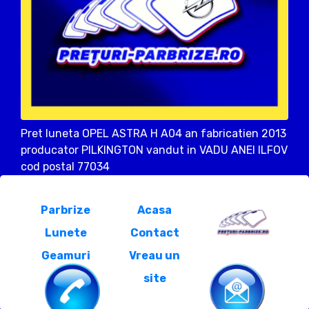
Pret luneta OPEL ASTRA H A04 an fabricatien 2013
producator PILKINGTON vandut in VADU ANEI ILFOV
cod postal 77034
Parbrize
Acasa
Lunete
Contact
Geamuri
Vreau un
site