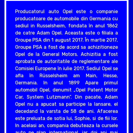
Producatorul auto Opel este o companie
producatoare de automobile din Germania cu
sediul in Russelsheim, fondata în anul 1862
de catre Adam Opel. Aceasta este o filiala a
Groupe PSA din 1 august 2017. În martie 2017,
Groupe PSA a fost de acord sa achizitioneze
Opel de la General Motors. Achizitia a fost
aprobata de autoritatile de reglementare ale
Comisiei Europene în iulie 2017. Sediul Opel se
afla în Rüsselsheim am Main, Hesse,
Germania. In anul 1899 Apare primul
automobil Opel, denumit „Opel Patent Motor
Car, System Lutzmann”. Din pacate, Adam
Opel nu a apucat sa participe la lansare, el
decedand la varsta de 58 de ani. Afacerea
este preluata de sotia lui, Sophie, si de fiii lor.
In acelasi an, compania debuteaza la cursele
auto pe plan international, iar doi ani mai