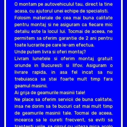
O montam pe autovehiculul tau, direct la tine
acasa, cu ajutorul unei echipe de specialisti.
Folosim materiale de cea mai buna calitate
pentru montaj si ne asiguram ca fiecare mic
detaliu este la locul lui. Tocmai de aceea, ne
permitem sa oferim garantie de 2 ani pentru
toate lucrarile pe care le-am efectua.
Unde putem livra si oferi montaj?
Livram lunetele si oferim montaj gratuit
oriunde in Bucuresti si Ilfov. Asiguram o
livrare rapida, in asa fel incat sa nu
trebuiasca sa stai foarte mult timp fara
geamul masinii.
Ai grija de geamurile masinii tale!
Ne place sa oferim servicii de buna calitate,
insa ne dorim sa te bucuri cat mai mult timp
de geamurile masinii tale. Tocmai de aceea,
incearca sa le cureti frecvent, sa eviti sa
trantesti usile, sa circul cu viteza mica acolo