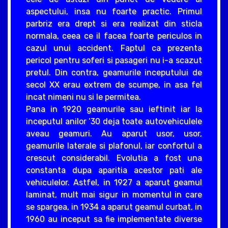
aspectului, insa nu foarte practic. Primul
parbriz era drept si era realizat din sticla
normala, ceea ce il facea foarte periculos in
cazul unui accident. Faptul ca prezenta
pericol pentru soferi si pasageri nu i-a scazut
pretul. Din contra, geamurile inceputului de
secol XX erau extrem de scumpe, in asa fel
incat nimeni nu si le permitea.
Pana in 1920 geamurile sau ieftinit iar la
inceputul anilor ‘30 deja toate autovehiculele
aveau geamuri. Au aparut usor, usor,
geamurile laterale si plafonul, iar confortul a
crescut considerabil. Evolutia a fost una
constanta dupa aparitia acestor pati ale
vehiculelor. Astfel, in 1927 a aparut geamul
laminat, mult mai sigur in momentul in care
se spargea, in 1934 a aparut geamul curbat, in
1960 au inceput sa fie implementate diverse