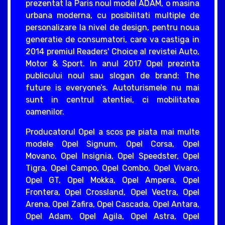
prezentat la Paris noul model ADAM, o masina
urbana moderna, cu posibilitati multiple de
personalizare la nivel de design, pentru noua
generatie de consumatori, care va castiga in
2014 premiul Readers' Choice al revistei Auto,
Motor & Sport. In anul 2017 Opel prezinta
publicului noul sau slogan de brand: The
future is everyone’s. Autoturismele nu mai
sunt in centrul atentiei, ci mobilitatea
oamenilor.
Producatorul Opel a scos pe piata mai multe
modele Opel Signum, Opel Corsa, Opel
Movano, Opel Insignia, Opel Speedster, Opel
Tigra, Opel Campo, Opel Combo, Opel Vivaro,
Opel GT, Opel Mokka, Opel Ampera, Opel
Frontera, Opel Crossland, Opel Vectra, Opel
Arena, Opel Zafira, Opel Cascada, Opel Antara,
Opel Adam, Opel Agila, Opel Astra, Opel