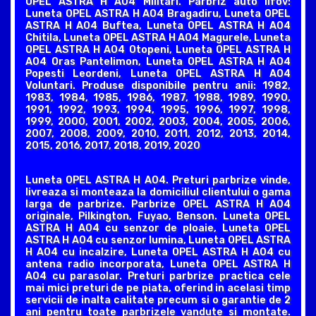
OPEL ASTRA H A04 Militari. Parbriz auto Ilfov:
Luneta OPEL ASTRA H A04 Bragadiru, Luneta OPEL
ASTRA H A04 Buftea, Luneta OPEL ASTRA H A04
Chitila, Luneta OPEL ASTRA H A04 Magurele, Luneta
OPEL ASTRA H A04 Otopeni, Luneta OPEL ASTRA H
A04 Oras Pantelimon, Luneta OPEL ASTRA H A04
Popesti Leordeni, Luneta OPEL ASTRA H A04
Voluntari. Produse disponibile pentru anii: 1982,
1983, 1984, 1985, 1986, 1987, 1988, 1989, 1990,
1991, 1992, 1993, 1994, 1995, 1996, 1997, 1998,
1999, 2000, 2001, 2002, 2003, 2004, 2005, 2006,
2007, 2008, 2009, 2010, 2011, 2012, 2013, 2014,
2015, 2016, 2017, 2018, 2019, 2020
Luneta OPEL ASTRA H A04. Preturi parbrize vinde,
livreaza si monteaza la domiciliul clientului o gama
larga de parbrize. Parbrize OPEL ASTRA H A04
originale, Pilkington, Fuyao, Benson. Luneta OPEL
ASTRA H A04 cu senzor de ploaie, Luneta OPEL
ASTRA H A04 cu senzor lumina, Luneta OPEL ASTRA
H A04 cu incalzire, Luneta OPEL ASTRA H A04 cu
antena radio incorporata, Luneta OPEL ASTRA H
A04 cu parasolar. Preturi parbrize practica cele
mai mici preturi de pe piata, oferind in acelasi timp
servicii de inalta calitate precum si o garantie de 2
ani pentru toate parbrizele vandute si montate.