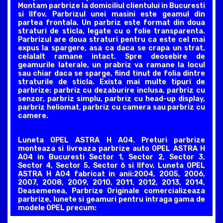
Montam parbrize la domiciliul clientului in Bucuresti
si Ilfov. Parbrizul unei masini este geamul din
partea frontala. Un parbriz este format din doua
straturi de sticla, legate cu o folie transparenta.
Parbrizul are doua straturi pentru ca este cel mai
expus la spargere, asa ca daca se crapa un strat,
celalalt ramane intact. Spre deosebire de
geamurile laterale, un prabriz va ramane la locul
sau chiar daca se sparge, fiind tinut de folia dintre
straturile de sticla. Exista mai multe tipuri de
parbrize: parbriz cu dezaburire inclusa, parbriz cu
senzor, parbriz simplu, parbriz cu head-up display,
parbriz heliomat, parbriz cu camera sau parbriz cu
camere.
Luneta OPEL ASTRA H A04. Preturi parbrize
monteaza si livreaza parbrize auto OPEL ASTRA H
A04 in Bucuresti Sector 1, Sector 2, Sector 3,
Sector 4, Sector 5, Sector 6 si Ilfov. Luneta OPEL
ASTRA H A04 fabricat in anii:2004, 2005, 2006,
2007, 2008, 2009, 2010, 2011, 2012, 2013, 2014,
Deasemenea, Parbrize Originale comercializeaza
parbrize, lunete si geamuri pentru intraga gama de
modele OPEL precum: