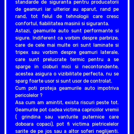
standarde de siguranta pentru producatorii
de geamuri iar ulterior au aparut, rand pe
rand, tot felul de tehnologii care cresc
confortul, fiabilitatea masinii si siguranta.
Astazi, geamurile auto sunt performante si
sigure. Indiferent ca vorbim despre parbrize,
care de cele mai multe ori sunt laminate si
tripex sau vorbim despre geamuri laterale,
care sunt prelucrate termic pentru a se
sparge in cioburi mici si necontondente,
acestea asigura o vizibilitate perfecta, nu se
sparg foarte usor si sunt usor de controlat.
Cum poti proteja geamurile auto impotriva
pericolelor ?
Asa cum am amintit, exista riscuri peste tot.
Geamurile pot cadea victima capriciilor vremii
( grindina sau vanturile puternice care
doboara copaci), pot fi victima pietricelelor
sarite de pe jos sau a altor soferi neglijenti.