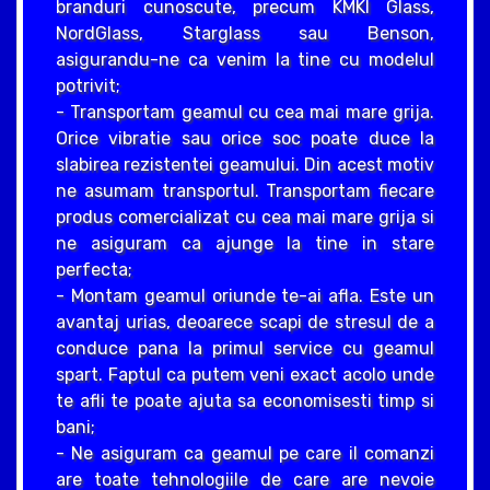
branduri cunoscute, precum KMKI Glass,
NordGlass, Starglass sau Benson,
asigurandu-ne ca venim la tine cu modelul
potrivit;
- Transportam geamul cu cea mai mare grija.
Orice vibratie sau orice soc poate duce la
slabirea rezistentei geamului. Din acest motiv
ne asumam transportul. Transportam fiecare
produs comercializat cu cea mai mare grija si
ne asiguram ca ajunge la tine in stare
perfecta;
- Montam geamul oriunde te-ai afla. Este un
avantaj urias, deoarece scapi de stresul de a
conduce pana la primul service cu geamul
spart. Faptul ca putem veni exact acolo unde
te afli te poate ajuta sa economisesti timp si
bani;
- Ne asiguram ca geamul pe care il comanzi
are toate tehnologiile de care are nevoie