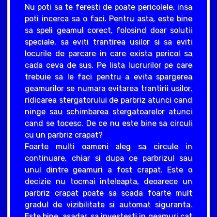
Nu poti sa te feresti de poate pericolele, insa
poti incerca sa o faci. Pentru asta, este bine
sa speli geamul corect, folosind doar solutii
speciale, sa eviti trantirea usilor si sa eviti
locurile de parcare in care exista pericol sa
cada ceva de sus. Pe lista lucrurilor pe care
trebuie sa le faci pentru a evita spargerea
geamurilor se numara evitarea trantirii usilor,
ridicarea stergatorului de parbriz atunci cand
ninge sau schimbarea stergatoarelor atunci
cand se tocesc. De ce nu este bine sa circuli
cu un parbriz crapat?
Foarte multi oameni aleg sa circule in
continuare, chiar si dupa ce parbrizul sau
unul dintre geamuri a fost crapat. Este o
decizie nu tocmai inteleapta, deoarece un
parbriz crapat poate sa scada foarte mult
gradul de vizibilitate si automat siguranta.
Este bine, asadar, sa investesti in geamuri cat