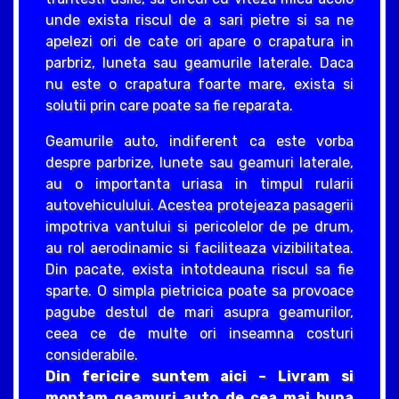
unde exista riscul de a sari pietre si sa ne
apelezi ori de cate ori apare o crapatura in
parbriz, luneta sau geamurile laterale. Daca
nu este o crapatura foarte mare, exista si
solutii prin care poate sa fie reparata.
Geamurile auto, indiferent ca este vorba
despre parbrize, lunete sau geamuri laterale,
au o importanta uriasa in timpul rularii
autovehiculului. Acestea protejeaza pasagerii
impotriva vantului si pericolelor de pe drum,
au rol aerodinamic si faciliteaza vizibilitatea.
Din pacate, exista intotdeauna riscul sa fie
sparte. O simpla pietricica poate sa provoace
pagube destul de mari asupra geamurilor,
ceea ce de multe ori inseamna costuri
considerabile.
Din fericire suntem aici – Livram si
montam geamuri auto de cea mai buna