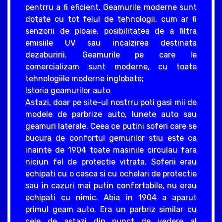
pentrru a fi eficient. Geamurile moderne sunt
dotate cu tot felul de tehnologii, cum ar fi
senzorii de ploaie, posibilitatea de a filtra
emisiile UV sau incalzirea destinata
dezaburirii. Geamurile pe care le
comercializam sunt moderne, cu toate
tehnologiile moderne inglobate;
Istoria geamurilor auto
Astazi, doar pe site-ul nostrru poti gasi mii de
modele de parbrize auto, lunete auto sau
geamuri laterale. Ceea ce putini soferi care se
bucura de confortul gemurilor stiu este ca
inainte de 1904 toate masinile circulau fara
niciun fel de protectie vitrata. Soferii erau
echipati cu o casca si cu ochelari de protectie
sau in cazuri mai putin confortabile, nu erau
echipati cu nimic. Abia in 1904 a aparut
primul geam auto. Era un parbriz similar cu
cele de astazi din punct de vedere al