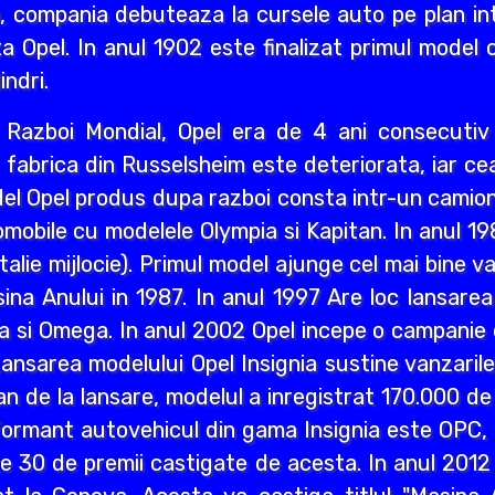
i an, compania debuteaza la cursele auto pe plan int
a Opel. In anul 1902 este finalizat primul model 
indri.
ea Razboi Mondial, Opel era de 4 ani consecuti
r, fabrica din Russelsheim este deteriorata, iar 
del Opel produs dupa razboi consta intr-un camion 
mobile cu modelele Olympia si Kapitan. In anul 1
lie mijlocie). Primul model ajunge cel mai bine va
a Anului in 1987. In anul 1997 Are loc lansarea M
a si Omega. In anul 2002 Opel incepe o campanie d
ansarea modelului Opel Insignia sustine vanzaril
an de la lansare, modelul a inregistrat 170.000 d
ormant autovehicul din gama Insignia este OPC, n
lte 30 de premii castigate de acesta. In anul 2012