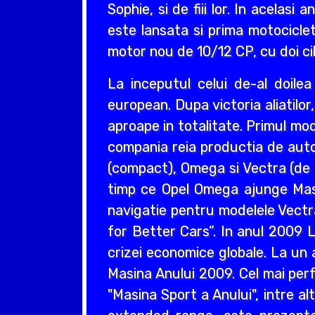
Sophie, si de fiii lor. In acelas
este lansata si prima motociclet
motor nou de 10/12 CP, cu doi cil
La inceputul celui de-al doil
european. Dupa victoria aliatilo
aproape in totalitate. Primul mo
compania reia productia de auto
(compact), Omega si Vectra (de ta
timp ce Opel Omega ajunge Masin
navigatie pentru modelele Vectr
for Better Cars”. In anul 2009 L
crizei economice globale. La un 
Masina Anului 2009. Cel mai perf
"Masina Sport a Anului", intre a