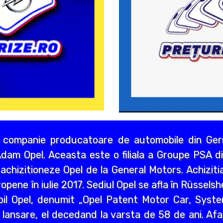
 companie producatoare de automobile din Germ
dam Opel. Aceasta este o filiala a Groupe PSA di
chizitioneze Opel de la General Motors. Achizitia
opene în iulie 2017. Sediul Opel se afla în Rüssels
bil Opel, denumit „Opel Patent Motor Car, Syst
 lansare, el decedand la varsta de 58 de ani. Afa