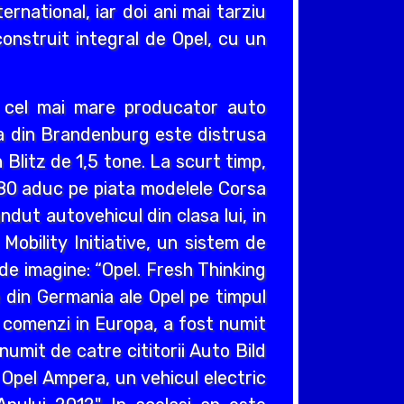
ernational, iar doi ani mai tarziu
construit integral de Opel, cu un
v cel mai mare producator auto
cea din Brandenburg este distrusa
Blitz de 1,5 tone. La scurt timp,
980 aduc pe piata modelele Corsa
ndut autovehicul din clasa lui, in
obility Initiative, un sistem de
e imagine: “Opel. Fresh Thinking
e din Germania ale Opel pe timpul
e comenzi in Europa, a fost numit
umit de catre cititorii Auto Bild
 Opel Ampera, un vehicul electric