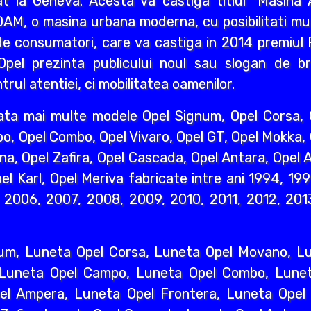
 la Geneva. Acesta va castiga titlul "Masina A
AM, o masina urbana moderna, cu posibilitati mult
e consumatori, care va castiga in 2014 premiul R
pel prezinta publicului noul sau slogan de br
rul atentiei, ci mobilitatea oamenilor.
ata mai multe modele Opel Signum, Opel Corsa, O
o, Opel Combo, Opel Vivaro, Opel GT, Opel Mokka,
na, Opel Zafira, Opel Cascada, Opel Antara, Opel A
l Karl, Opel Meriva fabricate intre ani 1994, 19
2006, 2007, 2008, 2009, 2010, 2011, 2012, 2013
um, Luneta Opel Corsa, Luneta Opel Movano, Lun
 Luneta Opel Campo, Luneta Opel Combo, Lunet
l Ampera, Luneta Opel Frontera, Luneta Opel 