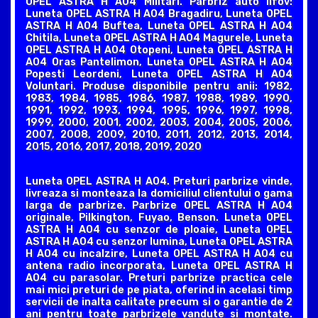
OPEL ASTRA H A04 Militari. Parbriz auto Ilfov:
Luneta OPEL ASTRA H A04 Bragadiru, Luneta OPEL
ASTRA H A04 Buftea, Luneta OPEL ASTRA H A04
Chitila, Luneta OPEL ASTRA H A04 Magurele, Luneta
OPEL ASTRA H A04 Otopeni, Luneta OPEL ASTRA H
A04 Oras Pantelimon, Luneta OPEL ASTRA H A04
Popesti Leordeni, Luneta OPEL ASTRA H A04
Voluntari. Produse disponibile pentru anii: 1982,
1983, 1984, 1985, 1986, 1987, 1988, 1989, 1990,
1991, 1992, 1993, 1994, 1995, 1996, 1997, 1998,
1999, 2000, 2001, 2002, 2003, 2004, 2005, 2006,
2007, 2008, 2009, 2010, 2011, 2012, 2013, 2014,
2015, 2016, 2017, 2018, 2019, 2020
Luneta OPEL ASTRA H A04. Preturi parbrize vinde,
livreaza si monteaza la domiciliul clientului o gama
larga de parbrize. Parbrize OPEL ASTRA H A04
originale, Pilkington, Fuyao, Benson. Luneta OPEL
ASTRA H A04 cu senzor de ploaie, Luneta OPEL
ASTRA H A04 cu senzor lumina, Luneta OPEL ASTRA
H A04 cu incalzire, Luneta OPEL ASTRA H A04 cu
antena radio incorporata, Luneta OPEL ASTRA H
A04 cu parasolar. Preturi parbrize practica cele
mai mici preturi de pe piata, oferind in acelasi timp
servicii de inalta calitate precum si o garantie de 2
ani pentru toate parbrizele vandute si montate.