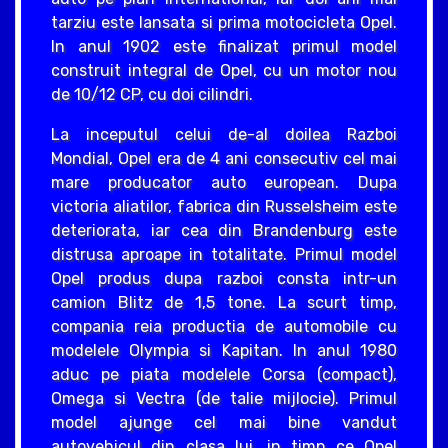
tarziu este lansata si prima motocicleta Opel.
In anul 1902 este finalizat primul model
construit integral de Opel, cu un motor nou
de 10/12 CP, cu doi cilindri.
La inceputul celui de-al doilea Razboi
Mondial, Opel era de 4 ani consecutiv cel mai
mare producator auto european. Dupa
victoria aliatilor, fabrica din Russelsheim este
deteriorata, iar cea din Brandenburg este
distrusa aproape in totalitate. Primul model
Opel produs dupa razboi consta intr-un
camion Blitz de 1,5 tone. La scurt timp,
compania reia productia de automobile cu
modelele Olympia si Kapitan. In anul 1980
aduc pe piata modelele Corsa (compact),
Omega si Vectra (de talie mijlocie). Primul
model ajunge cel mai bine vandut
autovehicul din clasa lui, in timp ce Opel