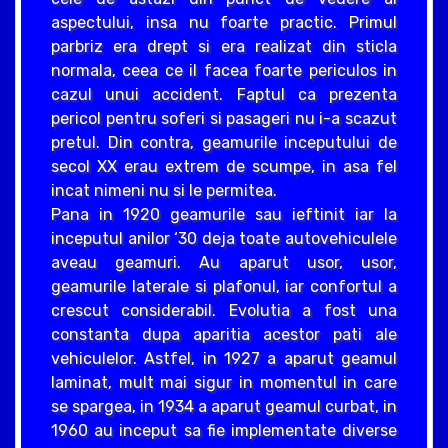
aspectului, insa nu foarte practic. Primul
parbriz era drept si era realizat din sticla
normala, ceea ce il facea foarte periculos in
cazul unui accident. Faptul ca prezenta
pericol pentru soferi si pasageri nu i-a scazut
pretul. Din contra, geamurile inceputului de
secol XX erau extrem de scumpe, in asa fel
incat nimeni nu si le permitea.
Pana in 1920 geamurile sau ieftinit iar la
inceputul anilor ‘30 deja toate autovehiculele
aveau geamuri. Au aparut usor, usor,
geamurile laterale si plafonul, iar confortul a
crescut considerabil. Evolutia a fost una
constanta dupa aparitia acestor pati ale
vehiculelor. Astfel, in 1927 a aparut geamul
laminat, mult mai sigur in momentul in care
se spargea, in 1934 a aparut geamul curbat, in
1960 au inceput sa fie implementate diverse