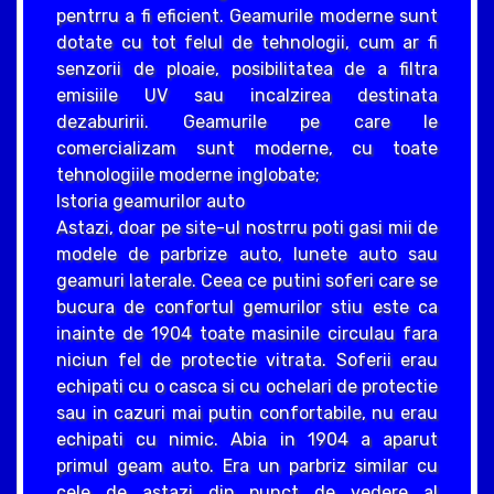
pentrru a fi eficient. Geamurile moderne sunt
dotate cu tot felul de tehnologii, cum ar fi
senzorii de ploaie, posibilitatea de a filtra
emisiile UV sau incalzirea destinata
dezaburirii. Geamurile pe care le
comercializam sunt moderne, cu toate
tehnologiile moderne inglobate;
Istoria geamurilor auto
Astazi, doar pe site-ul nostrru poti gasi mii de
modele de parbrize auto, lunete auto sau
geamuri laterale. Ceea ce putini soferi care se
bucura de confortul gemurilor stiu este ca
inainte de 1904 toate masinile circulau fara
niciun fel de protectie vitrata. Soferii erau
echipati cu o casca si cu ochelari de protectie
sau in cazuri mai putin confortabile, nu erau
echipati cu nimic. Abia in 1904 a aparut
primul geam auto. Era un parbriz similar cu
cele de astazi din punct de vedere al