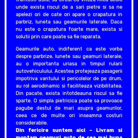
unde exista riscul de a sari pietre si sa ne
apelezi ori de cate ori apare o crapatura in
parbriz, luneta sau geamurile laterale. Daca
nu este o crapatura foarte mare, exista si
solutii prin care poate sa fie reparata.
Geamurile auto, indiferent ca este vorba
despre parbrize, lunete sau geamuri laterale,
au o importanta uriasa in timpul rularii
autovehiculului. Acestea protejeaza pasagerii
impotriva vantului si pericolelor de pe drum,
au rol aerodinamic si faciliteaza vizibilitatea.
Din pacate, exista intotdeauna riscul sa fie
sparte. O simpla pietricica poate sa provoace
pagube destul de mari asupra geamurilor,
ceea ce de multe ori inseamna costuri
considerabile.
Din fericire suntem aici – Livram si
montam geamuri auto de cea mai buna