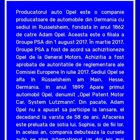
Producatorul auto Opel este o companie
producatoare de automobile din Germania cu
sediul in Russelsheim, fondata în anul 1862
de catre Adam Opel. Aceasta este o filiala a
Groupe PSA din 1 august 2017. În martie 2017,
Groupe PSA a fost de acord sa achizitioneze
Opel de la General Motors. Achizitia a fost
aprobata de autoritatile de reglementare ale
Comisiei Europene în iulie 2017. Sediul Opel se
afla în Rüsselsheim am Main, Hesse,
Germania. In anul 1899 Apare primul
automobil Opel, denumit „Opel Patent Motor
Car, System Lutzmann”. Din pacate, Adam
Opel nu a apucat sa participe la lansare, el
decedand la varsta de 58 de ani. Afacerea
este preluata de sotia lui, Sophie, si de fiii lor.
In acelasi an, compania debuteaza la cursele
auto pe plan international, iar doi ani mai