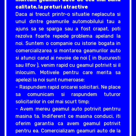
calitate, la preturi atractive
Daca ai trecut printr-o situatie neplacuta si
unul dintre geamurile automobilului tau a
ajuns sa se sparga sau a fost crapat, poti
rezolva foarte repede problema apeland la
noi. Suntem o companie cu istorie bogata in
comercializarea si montarea geamurilor auto
si atunci cand ai nevoie de noi ( in Bucuresti
sau Ilfov ), venim rapid cu geamul potrivit si il
inlocuim. Motivele pentru care merita sa
apelezi la noi sunt numeroase:
- Raspundem rapid oricarei solicitari. Ne place
sa comunicam si raspundem tuturor
solicitarilor in cel mai scurt timp;
- Avem mereu geamul auto potrivit pentrru
masina ta. Indiferent ce masina conduci, iti
oferim garantia ca avem geamul potrivit
pentru ea. Comercializam geamuri auto de la