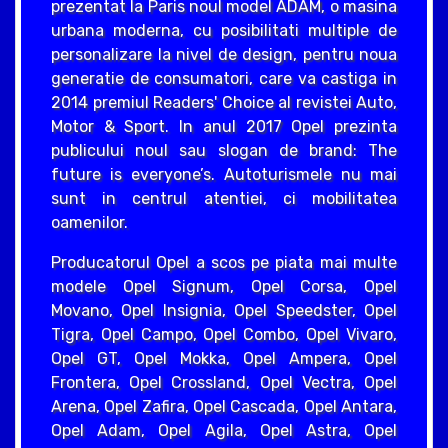
prezentat la Paris noul model ADAM, o masina
urbana moderna, cu posibilitati multiple de
personalizare la nivel de design, pentru noua
generatie de consumatori, care va castiga in
2014 premiul Readers' Choice al revistei Auto,
Motor & Sport. In anul 2017 Opel prezinta
publicului noul sau slogan de brand: The
future is everyone’s. Autoturismele nu mai
sunt in centrul atentiei, ci mobilitatea
oamenilor.
Producatorul Opel a scos pe piata mai multe
modele Opel Signum, Opel Corsa, Opel
Movano, Opel Insignia, Opel Speedster, Opel
Tigra, Opel Campo, Opel Combo, Opel Vivaro,
Opel GT, Opel Mokka, Opel Ampera, Opel
Frontera, Opel Crossland, Opel Vectra, Opel
Arena, Opel Zafira, Opel Cascada, Opel Antara,
Opel Adam, Opel Agila, Opel Astra, Opel