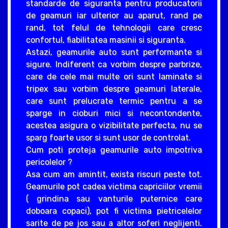
standarde de siguranta pentru producatorii
de geamuri iar ulterior au aparut, rand pe
rand, tot felul de tehnologii care cresc
confortul, fiabilitatea masinii si siguranta.
Astazi, geamurile auto sunt performante si
sigure. Indiferent ca vorbim despre parbrize,
care de cele mai multe ori sunt laminate si
tripex sau vorbim despre geamuri laterale,
care sunt prelucrate termic pentru a se
sparge in cioburi mici si necontondente,
acestea asigura o vizibilitate perfecta, nu se
sparg foarte usor si sunt usor de controlat.
Cum poti proteja geamurile auto impotriva
pericolelor ?
Asa cum am amintit, exista riscuri peste tot.
Geamurile pot cadea victima capriciilor vremii
( grindina sau vanturile puternice care
doboara copaci), pot fi victima pietricelelor
sarite de pe jos sau a altor soferi neglijenti.