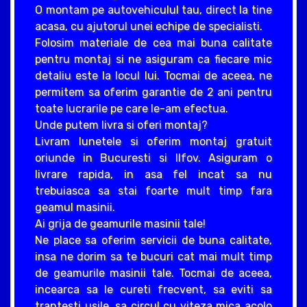
O montam pe autovehiculul tau, direct la tine
acasa, cu ajutorul unei echipe de specialisti.
Folosim materiale de cea mai buna calitate
pentru montaj si ne asiguram ca fiecare mic
detaliu este la locul lui. Tocmai de aceea, ne
permitem sa oferim garantie de 2 ani pentru
toate lucrarile pe care le-am efectua.
Unde putem livra si oferi montaj?
Livram lunetele si oferim montaj gratuit
oriunde in Bucuresti si Ilfov. Asiguram o
livrare rapida, in asa fel incat sa nu
trebuiasca sa stai foarte mult timp fara
geamul masinii.
Ai grija de geamurile masinii tale!
Ne place sa oferim servicii de buna calitate,
insa ne dorim sa te bucuri cat mai mult timp
de geamurile masinii tale. Tocmai de aceea,
incearca sa le cureti frecvent, sa eviti sa
trantesti usile, sa circul cu viteza mica acolo