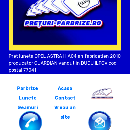
Pret luneta OPEL ASTRA H A04 an fabricatien 2010
producator GUARDIAN vandut in DUDU ILFOV cod
postal 77041
Parbrize
Acasa
Lunete
Contact
Geamuri
Vreau un
site