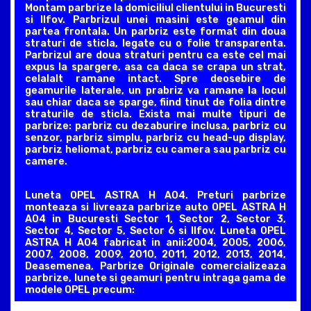
Montam parbrize la domiciliul clientului in Bucuresti
si Ilfov. Parbrizul unei masini este geamul din
partea frontala. Un parbriz este format din doua
straturi de sticla, legate cu o folie transparenta.
Parbrizul are doua straturi pentru ca este cel mai
expus la spargere, asa ca daca se crapa un strat,
celalalt ramane intact. Spre deosebire de
geamurile laterale, un prabriz va ramane la locul
sau chiar daca se sparge, fiind tinut de folia dintre
straturile de sticla. Exista mai multe tipuri de
parbrize: parbriz cu dezaburire inclusa, parbriz cu
senzor, parbriz simplu, parbriz cu head-up display,
parbriz heliomat, parbriz cu camera sau parbriz cu
camere.
Luneta OPEL ASTRA H A04. Preturi parbrize
monteaza si livreaza parbrize auto OPEL ASTRA H
A04 in Bucuresti Sector 1, Sector 2, Sector 3,
Sector 4, Sector 5, Sector 6 si Ilfov. Luneta OPEL
ASTRA H A04 fabricat in anii:2004, 2005, 2006,
2007, 2008, 2009, 2010, 2011, 2012, 2013, 2014,
Deasemenea, Parbrize Originale comercializeaza
parbrize, lunete si geamuri pentru intraga gama de
modele OPEL precum: