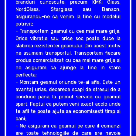
branduri cunoscute, precum KMKI Glass,
NordGlass, Starglass sau Benson,
asigurandu-ne ca venim la tine cu modelul
potrivit;
- Transportam geamul cu cea mai mare grija.
Orice vibratie sau orice soc poate duce la
slabirea rezistentei geamului. Din acest motiv
ne asumam transportul. Transportam fiecare
produs comercializat cu cea mai mare grija si
ne asiguram ca ajunge la tine in stare
perfecta;
- Montam geamul oriunde te-ai afla. Este un
avantaj urias, deoarece scapi de stresul de a
conduce pana la primul service cu geamul
spart. Faptul ca putem veni exact acolo unde
te afli te poate ajuta sa economisesti timp si
bani;
- Ne asiguram ca geamul pe care il comanzi
are toate tehnologiile de care are nevoie