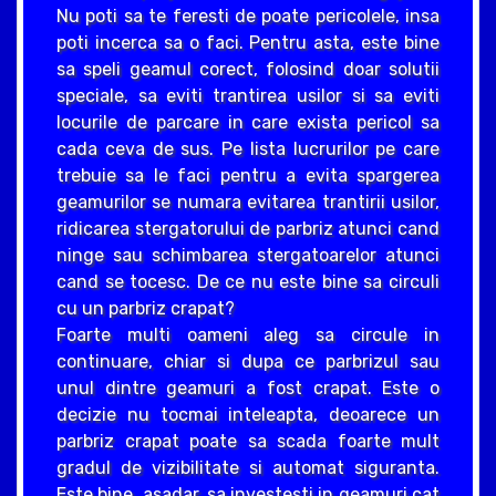
Nu poti sa te feresti de poate pericolele, insa
poti incerca sa o faci. Pentru asta, este bine
sa speli geamul corect, folosind doar solutii
speciale, sa eviti trantirea usilor si sa eviti
locurile de parcare in care exista pericol sa
cada ceva de sus. Pe lista lucrurilor pe care
trebuie sa le faci pentru a evita spargerea
geamurilor se numara evitarea trantirii usilor,
ridicarea stergatorului de parbriz atunci cand
ninge sau schimbarea stergatoarelor atunci
cand se tocesc. De ce nu este bine sa circuli
cu un parbriz crapat?
Foarte multi oameni aleg sa circule in
continuare, chiar si dupa ce parbrizul sau
unul dintre geamuri a fost crapat. Este o
decizie nu tocmai inteleapta, deoarece un
parbriz crapat poate sa scada foarte mult
gradul de vizibilitate si automat siguranta.
Este bine, asadar, sa investesti in geamuri cat