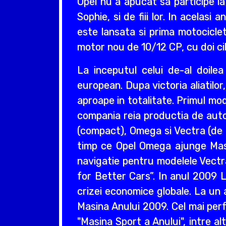
Opel nu a apucat sa participe la
Sophie, si de fiii lor. In acelas
este lansata si prima motociclet
motor nou de 10/12 CP, cu doi cil
La inceputul celui de-al doil
european. Dupa victoria aliatilo
aproape in totalitate. Primul mo
compania reia productia de auto
(compact), Omega si Vectra (de ta
timp ce Opel Omega ajunge Masin
navigatie pentru modelele Vectr
for Better Cars”. In anul 2009 L
crizei economice globale. La un 
Masina Anului 2009. Cel mai perf
"Masina Sport a Anului", intre a