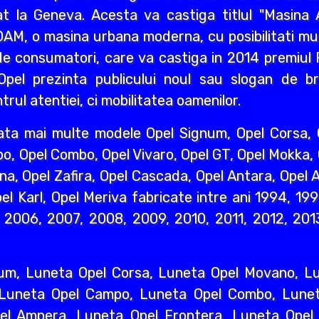
 la Geneva. Acesta va castiga titlul "Masina A
AM, o masina urbana moderna, cu posibilitati mult
e consumatori, care va castiga in 2014 premiul R
pel prezinta publicului noul sau slogan de br
rul atentiei, ci mobilitatea oamenilor.
ata mai multe modele Opel Signum, Opel Corsa, O
o, Opel Combo, Opel Vivaro, Opel GT, Opel Mokka,
na, Opel Zafira, Opel Cascada, Opel Antara, Opel A
l Karl, Opel Meriva fabricate intre ani 1994, 19
2006, 2007, 2008, 2009, 2010, 2011, 2012, 2013
um, Luneta Opel Corsa, Luneta Opel Movano, Lun
 Luneta Opel Campo, Luneta Opel Combo, Lunet
l Ampera, Luneta Opel Frontera, Luneta Opel 