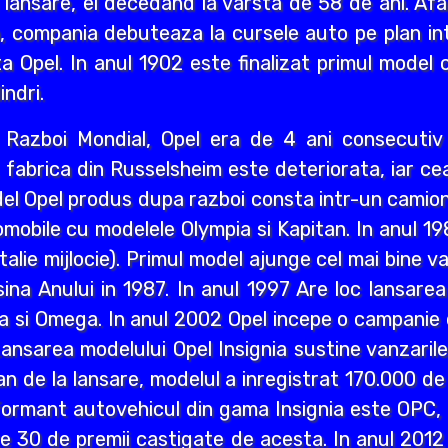
 lansare, el decedand la varsta de 58 de ani. Afa
i an, compania debuteaza la cursele auto pe plan int
a Opel. In anul 1902 este finalizat primul model 
indri.
ea Razboi Mondial, Opel era de 4 ani consecuti
r, fabrica din Russelsheim este deteriorata, iar 
del Opel produs dupa razboi consta intr-un camion 
mobile cu modelele Olympia si Kapitan. In anul 1
lie mijlocie). Primul model ajunge cel mai bine va
a Anului in 1987. In anul 1997 Are loc lansarea M
a si Omega. In anul 2002 Opel incepe o campanie d
ansarea modelului Opel Insignia sustine vanzaril
an de la lansare, modelul a inregistrat 170.000 d
ormant autovehicul din gama Insignia este OPC, n
lte 30 de premii castigate de acesta. In anul 2012