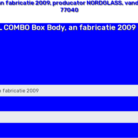
 fabricatie 2009, producator NORDGLASS, vandu
77040
L COMBO Box Body, an fabricatie 2009