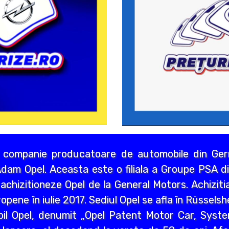
 companie producatoare de automobile din Germ
dam Opel. Aceasta este o filiala a Groupe PSA di
chizitioneze Opel de la General Motors. Achizitia
opene în iulie 2017. Sediul Opel se afla în Rüssels
bil Opel, denumit „Opel Patent Motor Car, Syst