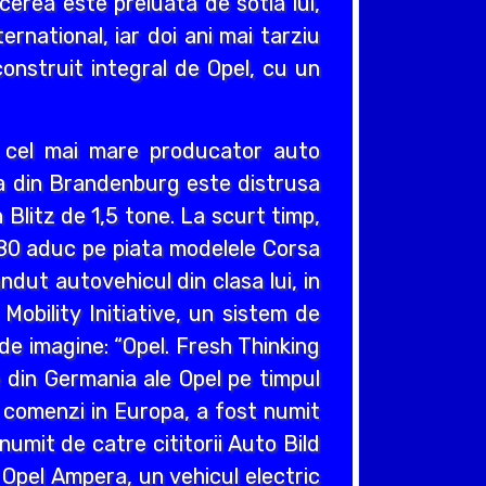
cerea este preluata de sotia lui,
ernational, iar doi ani mai tarziu
construit integral de Opel, cu un
v cel mai mare producator auto
cea din Brandenburg este distrusa
Blitz de 1,5 tone. La scurt timp,
980 aduc pe piata modelele Corsa
ndut autovehicul din clasa lui, in
obility Initiative, un sistem de
e imagine: “Opel. Fresh Thinking
e din Germania ale Opel pe timpul
e comenzi in Europa, a fost numit
umit de catre cititorii Auto Bild
 Opel Ampera, un vehicul electric