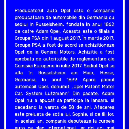
Producatorul auto Opel este o companie
producatoare de automobile din Germania cu
sediul in Russelsheim, fondata în anul 1862
de catre Adam Opel. Aceasta este o filiala a
Groupe PSA din 1 august 2017. În martie 2017,
Groupe PSA a fost de acord sa achizitioneze
Opel de la General Motors. Achizitia a fost
aprobata de autoritatile de reglementare ale
Comisiei Europene în iulie 2017. Sediul Opel se
afla în Rüsselsheim am Main, Hesse,
Germania. In anul 1899 Apare primul
automobil Opel, denumit „Opel Patent Motor
Car, System Lutzmann”. Din pacate, Adam
Opel nu a apucat sa participe la lansare, el
decedand la varsta de 58 de ani. Afacerea
este preluata de sotia lui, Sophie, si de fiii lor.
In acelasi an, compania debuteaza la cursele
auto pe plan international, iar doi ani mai