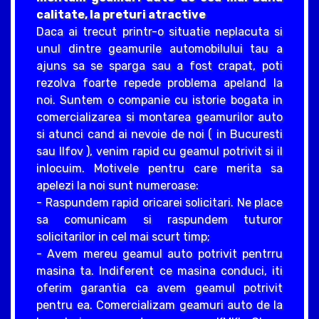
calitate, la preturi atractive
Daca ai trecut printr-o situatie neplacuta si
unul dintre geamurile automobilului tau a
ajuns sa se sparga sau a fost crapat, poti
rezolva foarte repede problema apeland la
noi. Suntem o companie cu istorie bogata in
comercializarea si montarea geamurilor auto
si atunci cand ai nevoie de noi ( in Bucuresti
sau Ilfov ), venim rapid cu geamul potrivit si il
inlocuim. Motivele pentru care merita sa
apelezi la noi sunt numeroase:
- Raspundem rapid oricarei solicitari. Ne place
sa comunicam si raspundem tuturor
solicitarilor in cel mai scurt timp;
- Avem mereu geamul auto potrivit pentrru
masina ta. Indiferent ce masina conduci, iti
oferim garantia ca avem geamul potrivit
pentru ea. Comercializam geamuri auto de la