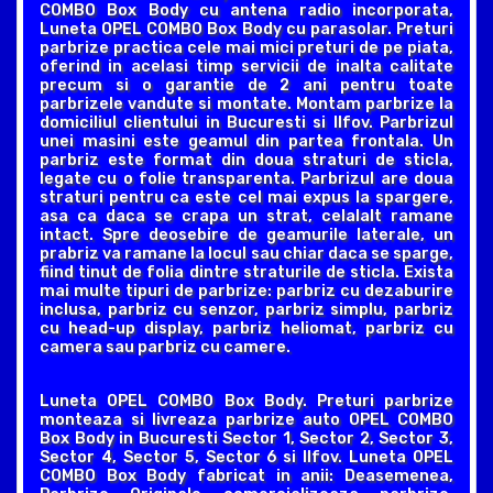
COMBO Box Body cu antena radio incorporata,
Luneta OPEL COMBO Box Body cu parasolar. Preturi
parbrize practica cele mai mici preturi de pe piata,
oferind in acelasi timp servicii de inalta calitate
precum si o garantie de 2 ani pentru toate
parbrizele vandute si montate. Montam parbrize la
domiciliul clientului in Bucuresti si Ilfov. Parbrizul
unei masini este geamul din partea frontala. Un
parbriz este format din doua straturi de sticla,
legate cu o folie transparenta. Parbrizul are doua
straturi pentru ca este cel mai expus la spargere,
asa ca daca se crapa un strat, celalalt ramane
intact. Spre deosebire de geamurile laterale, un
prabriz va ramane la locul sau chiar daca se sparge,
fiind tinut de folia dintre straturile de sticla. Exista
mai multe tipuri de parbrize: parbriz cu dezaburire
inclusa, parbriz cu senzor, parbriz simplu, parbriz
cu head-up display, parbriz heliomat, parbriz cu
camera sau parbriz cu camere.
Luneta OPEL COMBO Box Body. Preturi parbrize
monteaza si livreaza parbrize auto OPEL COMBO
Box Body in Bucuresti Sector 1, Sector 2, Sector 3,
Sector 4, Sector 5, Sector 6 si Ilfov. Luneta OPEL
COMBO Box Body fabricat in anii: Deasemenea,