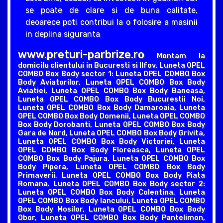
se poate de clare si de buna calitate,
deoarece poti contribui la o folosire a masinii
in deplina siguranta
www.preturi-parbrize.ro
Montam la
domicilu clientului in Bucuresti si Ilfov. Luneta OPEL
COMBO Box Body sector 1: Luneta OPEL COMBO Box
Body Aviatorilor, Luneta OPEL COMBO Box Body
Aviatiei, Luneta OPEL COMBO Box Body Baneasa,
Luneta OPEL COMBO Box Body Bucurestii Noi,
Luneta OPEL COMBO Box Body Damaroaia, Luneta
OPEL COMBO Box Body Domenii, Luneta OPEL COMBO
Box Body Dorobanti, Luneta OPEL COMBO Box Body
Gara de Nord, Luneta OPEL COMBO Box Body Grivita,
Luneta OPEL COMBO Box Body Victoriei, Luneta
OPEL COMBO Box Body Floreasca, Luneta OPEL
COMBO Box Body Pajura, Luneta OPEL COMBO Box
Body Pipera, Luneta OPEL COMBO Box Body
Primaverii, Luneta OPEL COMBO Box Body Piata
Romana. Luneta OPEL COMBO Box Body sector 2:
Luneta OPEL COMBO Box Body Colentina, Luneta
OPEL COMBO Box Body Iancului, Luneta OPEL COMBO
Box Body Mosilor, Luneta OPEL COMBO Box Body
Obor, Luneta OPEL COMBO Box Body Pantelimon,