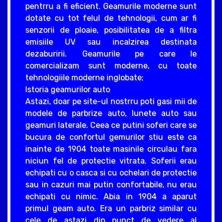
pentrru a fi eficient. Geamurile moderne sunt
dotate cu tot felul de tehnologii, cum ar fi
senzorii de ploaie, posibilitatea de a filtra
emisiile UV sau incalzirea destinata
dezaburirii. Geamurile pe care le
comercializam sunt moderne, cu toate
tehnologiile moderne inglobate;
Istoria geamurilor auto
Astazi, doar pe site-ul nostrru poti gasi mii de
modele de parbrize auto, lunete auto sau
geamuri laterale. Ceea ce putini soferi care se
bucura de confortul gemurilor stiu este ca
inainte de 1904 toate masinile circulau fara
niciun fel de protectie vitrata. Soferii erau
echipati cu o casca si cu ochelari de protectie
sau in cazuri mai putin confortabile, nu erau
echipati cu nimic. Abia in 1904 a aparut
primul geam auto. Era un parbriz similar cu
cele de astazi din punct de vedere al