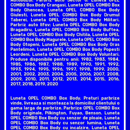
Autobuzul. Parbriz auto Sector 6: Luneta OPEL
COMBO Box Body Crangasi, Luneta OPEL COMBO Box
Body Ghencea, Luneta OPEL COMBO Box Body
Giulesti, Luneta OPEL COMBO Box Body Drumul
Taberei, Luneta OPEL COMBO Box Body Militari.
Parbriz auto Ilfov: Luneta OPEL COMBO Box Body
Bragadiru, Luneta OPEL COMBO Box Body Buftea,
Luneta OPEL COMBO Box Body Chitila, Luneta OPEL
COMBO Box Body Magurele, Luneta OPEL COMBO Box
Body Otopeni, Luneta OPEL COMBO Box Body Oras
Pantelimon, Luneta OPEL COMBO Box Body Popesti
Leordeni, Luneta OPEL COMBO Box Body Voluntari.
Produse disponibile pentru anii: 1982, 1983, 1984,
1985, 1986, 1987, 1988, 1989, 1990, 1991, 1992,
1993, 1994, 1995, 1996, 1997, 1998, 1999, 2000,
2001, 2002, 2003, 2004, 2005, 2006, 2007, 2008,
2009, 2010, 2011, 2012, 2013, 2014, 2015, 2016,
2017, 2018, 2019, 2020
Luneta OPEL COMBO Box Body. Preturi parbrize
vinde, livreaza si monteaza la domiciliul clientului o
gama larga de parbrize. Parbrize OPEL COMBO Box
Body originale, Pilkington, Fuyao, Benson. Luneta
OPEL COMBO Box Body cu senzor de ploaie, Luneta
OPEL COMBO Box Body cu senzor lumina, Luneta
OPEL COMBO Box Body cu incalzire, Luneta OPEL