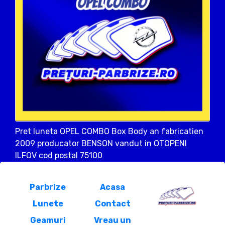
Pret luneta OPEL COMBO Box Body an fabricatien
2009 producator BENSON vandut in OTOPENI
ILFOV cod postal 75100
Parbrize
Acasa
Lunete
Contact
Geamuri
Vreau un