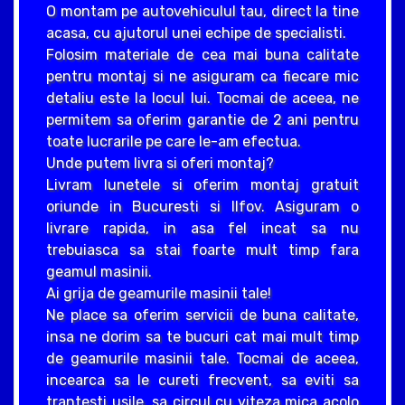
O montam pe autovehiculul tau, direct la tine
acasa, cu ajutorul unei echipe de specialisti.
Folosim materiale de cea mai buna calitate
pentru montaj si ne asiguram ca fiecare mic
detaliu este la locul lui. Tocmai de aceea, ne
permitem sa oferim garantie de 2 ani pentru
toate lucrarile pe care le-am efectua.
Unde putem livra si oferi montaj?
Livram lunetele si oferim montaj gratuit
oriunde in Bucuresti si Ilfov. Asiguram o
livrare rapida, in asa fel incat sa nu
trebuiasca sa stai foarte mult timp fara
geamul masinii.
Ai grija de geamurile masinii tale!
Ne place sa oferim servicii de buna calitate,
insa ne dorim sa te bucuri cat mai mult timp
de geamurile masinii tale. Tocmai de aceea,
incearca sa le cureti frecvent, sa eviti sa
trantesti usile, sa circul cu viteza mica acolo