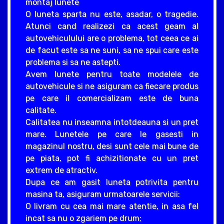
montaj lunete
O luneta sparta nu este, asadar, o tragedie.
Atunci cand realizezi ca acest geam al
autovehiculului are o problema, tot ceea ce ai
de facut este sa ne suni, sa ne spui care este
problema si sa ne astepti.
Avem lunete pentru toate modelele de
autovehicule si ne asiguram ca fiecare produs
pe care il comercializam este de buna
calitate.
Calitatea nu inseamna intotdeauna si un pret
mare. Lunetele pe care le gasesti in
magazinul nostru, desi sunt cele mai bune de
pe piata, pot fi achizitionate cu un pret
extrem de atractiv.
Dupa ce am gasit luneta potrivita pentru
masina ta, asiguram urmatoarele servicii:
O livram cu cea mai mare atentie, in asa fel
incat sa nu o zgariem pe drum;