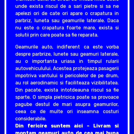
unde exista riscul de a sari pietre si sa ne
apelezi ori de cate ori apare o crapatura in
parbriz, luneta sau geamurile laterale. Daca
nu este o crapatura foarte mare, exista si
solutii prin care poate sa fie reparata.
Geamurile auto, indiferent ca este vorba
despre parbrize, lunete sau geamuri laterale,
au o importanta uriasa in timpul rularii
autovehiculului. Acestea protejeaza pasagerii
impotriva vantului si pericolelor de pe drum,
au rol aerodinamic si faciliteaza vizibilitatea.
Din pacate, exista intotdeauna riscul sa fie
sparte. O simpla pietricica poate sa provoace
pagube destul de mari asupra geamurilor,
ceea ce de multe ori inseamna costuri
considerabile.
Din fericire suntem aici – Livram si
montam geamuri auto de cea mai buna