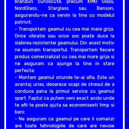
branduri cunoscute, precum KMKI Glass,
NordGlass, Starglass sau Benson,
asigurandu-ne ca venim la tine cu modelul
potrivit;
- Transportam geamul cu cea mai mare grija.
Orice vibratie sau orice soc poate duce la
slabirea rezistentei geamului. Din acest motiv
ne asumam transportul. Transportam fiecare
produs comercializat cu cea mai mare grija si
ne asiguram ca ajunge la tine in stare
perfecta;
- Montam geamul oriunde te-ai afla. Este un
avantaj urias, deoarece scapi de stresul de a
conduce pana la primul service cu geamul
spart. Faptul ca putem veni exact acolo unde
te afli te poate ajuta sa economisesti timp si
bani;
- Ne asiguram ca geamul pe care il comanzi
are toate tehnologiile de care are nevoie