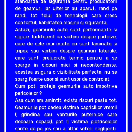
standarde de siguranta pentru producatorii
de geamuri iar ulterior au aparut, rand pe
rand, tot felul de tehnologii care cresc
confortul, fiabilitatea masinii si siguranta.
Astazi, geamurile auto sunt performante si
sigure. Indiferent ca vorbim despre parbrize,
care de cele mai multe ori sunt laminate si
tripex sau vorbim despre geamuri laterale,
care sunt prelucrate termic pentru a se
sparge in cioburi mici si necontondente,
acestea asigura o vizibilitate perfecta, nu se
sparg foarte usor si sunt usor de controlat.
Cum poti proteja geamurile auto impotriva
pericolelor ?
Asa cum am amintit, exista riscuri peste tot.
Geamurile pot cadea victima capriciilor vremii
( grindina sau vanturile puternice care
doboara copaci), pot fi victima pietricelelor
sarite de pe jos sau a altor soferi neglijenti.