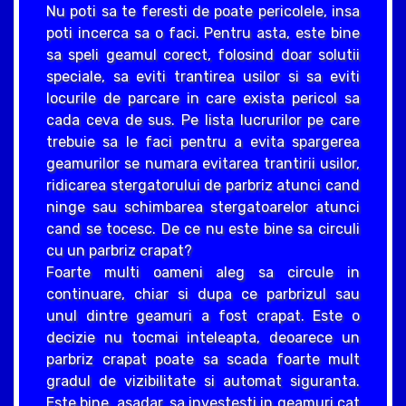
Nu poti sa te feresti de poate pericolele, insa
poti incerca sa o faci. Pentru asta, este bine
sa speli geamul corect, folosind doar solutii
speciale, sa eviti trantirea usilor si sa eviti
locurile de parcare in care exista pericol sa
cada ceva de sus. Pe lista lucrurilor pe care
trebuie sa le faci pentru a evita spargerea
geamurilor se numara evitarea trantirii usilor,
ridicarea stergatorului de parbriz atunci cand
ninge sau schimbarea stergatoarelor atunci
cand se tocesc. De ce nu este bine sa circuli
cu un parbriz crapat?
Foarte multi oameni aleg sa circule in
continuare, chiar si dupa ce parbrizul sau
unul dintre geamuri a fost crapat. Este o
decizie nu tocmai inteleapta, deoarece un
parbriz crapat poate sa scada foarte mult
gradul de vizibilitate si automat siguranta.
Este bine, asadar, sa investesti in geamuri cat