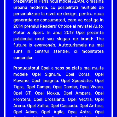
prezentat la Paris noul model ADAM, o masina
urbana moderna, cu posibilitati multiple de
personalizare la nivel de design, pentru noua
generatie de consumatori, care va castiga in
2014 premiul Readers' Choice al revistei Auto,
Motor & Sport. In anul 2017 Opel prezinta
publicului noul sau slogan de brand: The
future is everyone’s. Autoturismele nu mai
sunt in centrul atentiei, ci mobilitatea
oamenilor.
Producatorul Opel a scos pe piata mai multe
modele Opel Signum, Opel Corsa, Opel
Movano, Opel Insignia, Opel Speedster, Opel
Tigra, Opel Campo, Opel Combo, Opel Vivaro,
Opel GT, Opel Mokka, Opel Ampera, Opel
Frontera, Opel Crossland, Opel Vectra, Opel
Arena, Opel Zafira, Opel Cascada, Opel Antara,
Opel Adam, Opel Agila, Opel Astra, Opel