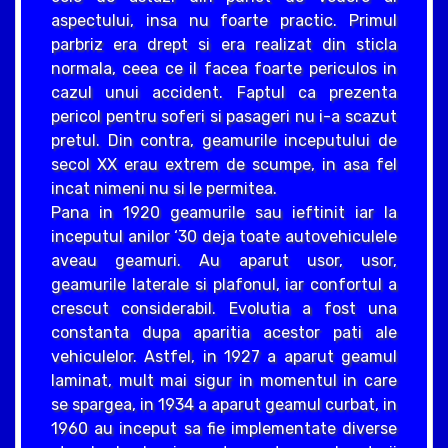
aspectului, insa nu foarte practic. Primul
parbriz era drept si era realizat din sticla
normala, ceea ce il facea foarte periculos in
cazul unui accident. Faptul ca prezenta
pericol pentru soferi si pasageri nu i-a scazut
pretul. Din contra, geamurile inceputului de
secol XX erau extrem de scumpe, in asa fel
incat nimeni nu si le permitea.
Pana in 1920 geamurile sau ieftinit iar la
inceputul anilor ‘30 deja toate autovehiculele
aveau geamuri. Au aparut usor, usor,
geamurile laterale si plafonul, iar confortul a
crescut considerabil. Evolutia a fost una
constanta dupa aparitia acestor pati ale
vehiculelor. Astfel, in 1927 a aparut geamul
laminat, mult mai sigur in momentul in care
se spargea, in 1934 a aparut geamul curbat, in
1960 au inceput sa fie implementate diverse