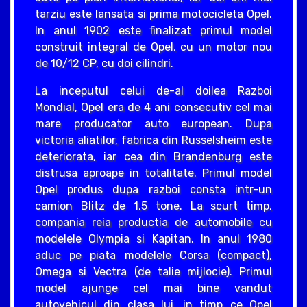
tarziu este lansata si prima motocicleta Opel.
In anul 1902 este finalizat primul model
construit integral de Opel, cu un motor nou
de 10/12 CP, cu doi cilindri.
La inceputul celui de-al doilea Razboi
Mondial, Opel era de 4 ani consecutiv cel mai
mare producator auto european. Dupa
victoria aliatilor, fabrica din Russelsheim este
deteriorata, iar cea din Brandenburg este
distrusa aproape in totalitate. Primul model
Opel produs dupa razboi consta intr-un
camion Blitz de 1,5 tone. La scurt timp,
compania reia productia de automobile cu
modelele Olympia si Kapitan. In anul 1980
aduc pe piata modelele Corsa (compact),
Omega si Vectra (de talie mijlocie). Primul
model ajunge cel mai bine vandut
autovehicul din clasa lui, in timp ce Opel