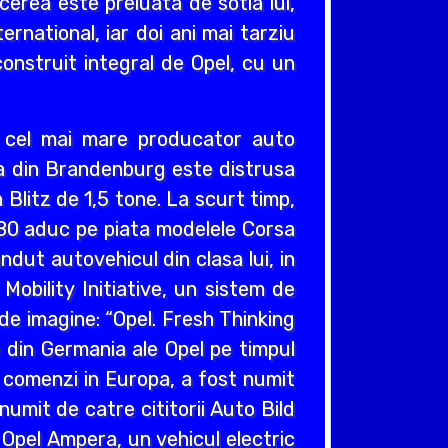
cerea este preluata de sotia lui,
ernational, iar doi ani mai tarziu
construit integral de Opel, cu un
v cel mai mare producator auto
cea din Brandenburg este distrusa
Blitz de 1,5 tone. La scurt timp,
980 aduc pe piata modelele Corsa
ndut autovehicul din clasa lui, in
obility Initiative, un sistem de
e imagine: “Opel. Fresh Thinking
e din Germania ale Opel pe timpul
e comenzi in Europa, a fost numit
umit de catre cititorii Auto Bild
 Opel Ampera, un vehicul electric