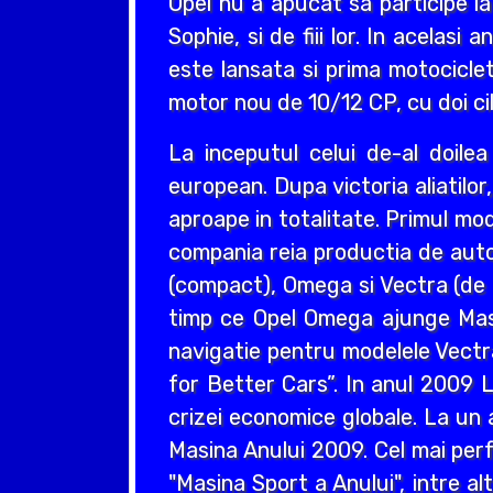
Opel nu a apucat sa participe la
Sophie, si de fiii lor. In acelas
este lansata si prima motociclet
motor nou de 10/12 CP, cu doi cil
La inceputul celui de-al doil
european. Dupa victoria aliatilo
aproape in totalitate. Primul mo
compania reia productia de auto
(compact), Omega si Vectra (de ta
timp ce Opel Omega ajunge Masin
navigatie pentru modelele Vectr
for Better Cars”. In anul 2009 L
crizei economice globale. La un 
Masina Anului 2009. Cel mai perf
"Masina Sport a Anului", intre a