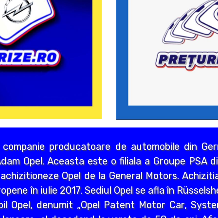
 companie producatoare de automobile din Germ
dam Opel. Aceasta este o filiala a Groupe PSA di
chizitioneze Opel de la General Motors. Achizitia
opene în iulie 2017. Sediul Opel se afla în Rüssels
bil Opel, denumit „Opel Patent Motor Car, Syst