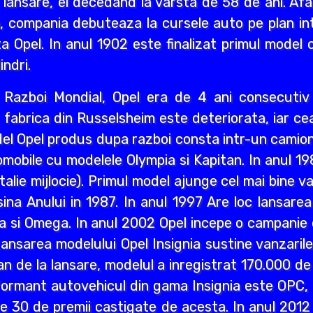
 lansare, el decedand la varsta de 58 de ani. Afa
i an, compania debuteaza la cursele auto pe plan int
a Opel. In anul 1902 este finalizat primul model 
indri.
ea Razboi Mondial, Opel era de 4 ani consecuti
r, fabrica din Russelsheim este deteriorata, iar 
del Opel produs dupa razboi consta intr-un camion 
mobile cu modelele Olympia si Kapitan. In anul 1
lie mijlocie). Primul model ajunge cel mai bine va
a Anului in 1987. In anul 1997 Are loc lansarea M
a si Omega. In anul 2002 Opel incepe o campanie d
ansarea modelului Opel Insignia sustine vanzaril
an de la lansare, modelul a inregistrat 170.000 d
ormant autovehicul din gama Insignia este OPC, n
lte 30 de premii castigate de acesta. In anul 2012