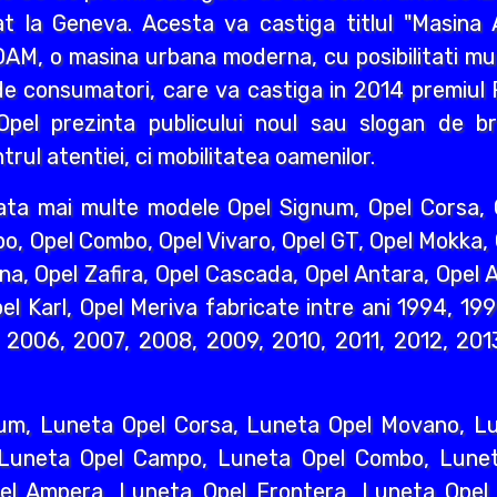
 la Geneva. Acesta va castiga titlul "Masina A
AM, o masina urbana moderna, cu posibilitati mult
e consumatori, care va castiga in 2014 premiul R
pel prezinta publicului noul sau slogan de br
rul atentiei, ci mobilitatea oamenilor.
ata mai multe modele Opel Signum, Opel Corsa, O
o, Opel Combo, Opel Vivaro, Opel GT, Opel Mokka,
na, Opel Zafira, Opel Cascada, Opel Antara, Opel A
l Karl, Opel Meriva fabricate intre ani 1994, 19
2006, 2007, 2008, 2009, 2010, 2011, 2012, 2013
um, Luneta Opel Corsa, Luneta Opel Movano, Lun
 Luneta Opel Campo, Luneta Opel Combo, Lunet
l Ampera, Luneta Opel Frontera, Luneta Opel 