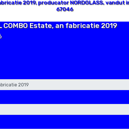
bricatie 2019, producator NORDGLASS, vandut in
67046
L COMBO Estate, an fabricatie 2019
6