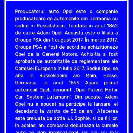
Producatorul auto Opel este o companie
producatoare de automobile din Germania cu
sediul in Russelsheim, fondata în anul 1862
de catre Adam Opel. Aceasta este o filiala a
Groupe PSA din 1 august 2017. În martie 2017,
Groupe PSA a fost de acord sa achizitioneze
Opel de la General Motors. Achizitia a fost
aprobata de autoritatile de reglementare ale
Comisiei Europene în iulie 2017. Sediul Opel se
afla în Rüsselsheim am Main, Hesse,
Germania. In anul 1899 Apare primul
automobil Opel, denumit „Opel Patent Motor
Car, System Lutzmann”. Din pacate, Adam
Opel nu a apucat sa participe la lansare, el
decedand la varsta de 58 de ani. Afacerea
este preluata de sotia lui, Sophie, si de fiii lor.
In acelasi an, compania debuteaza la cursele
auto pe plan international, iar doi ani mai