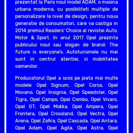
prezentat la Paris noul model ADAM, o masina
urbana moderna, cu posibilitati multiple de
personalizare la nivel de design, pentru noua
generatie de consumatori, care va castiga in
2014 premiul Readers' Choice al revistei Auto,
Motor & Sport. In anul 2017 Opel prezinta
publicului noul sau slogan de brand: The
future is everyone’s. Autoturismele nu mai
sunt in centrul atentiei, ci mobilitatea
oamenilor.
Producatorul Opel a scos pe piata mai multe
modele Opel Signum, Opel Corsa, Opel
Movano, Opel Insignia, Opel Speedster, Opel
Tigra, Opel Campo, Opel Combo, Opel Vivaro,
Opel GT, Opel Mokka, Opel Ampera, Opel
Frontera, Opel Crossland, Opel Vectra, Opel
Arena, Opel Zafira, Opel Cascada, Opel Antara,
Opel Adam, Opel Agila, Opel Astra, Opel