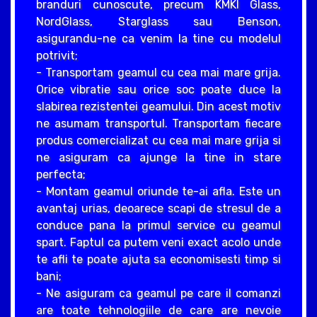
branduri cunoscute, precum KMKI Glass,
NordGlass, Starglass sau Benson,
asigurandu-ne ca venim la tine cu modelul
potrivit;
- Transportam geamul cu cea mai mare grija.
Orice vibratie sau orice soc poate duce la
slabirea rezistentei geamului. Din acest motiv
ne asumam transportul. Transportam fiecare
produs comercializat cu cea mai mare grija si
ne asiguram ca ajunge la tine in stare
perfecta;
- Montam geamul oriunde te-ai afla. Este un
avantaj urias, deoarece scapi de stresul de a
conduce pana la primul service cu geamul
spart. Faptul ca putem veni exact acolo unde
te afli te poate ajuta sa economisesti timp si
bani;
- Ne asiguram ca geamul pe care il comanzi
are toate tehnologiile de care are nevoie