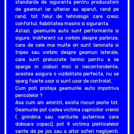
standarde de siguranta pentru producatorii
de geamuri iar ulterior au aparut, rand pe
rand, tot felul de tehnologii care cresc
confortul, fiabilitatea masinii si siguranta.
Astazi, geamurile auto sunt performante si
sigure. Indiferent ca vorbim despre parbrize,
care de cele mai multe ori sunt laminate si
tripex sau vorbim despre geamuri laterale,
care sunt prelucrate termic pentru a se
sparge in cioburi mici si necontondente,
acestea asigura o vizibilitate perfecta, nu se
sparg foarte usor si sunt usor de controlat.
Cum poti proteja geamurile auto impotriva
pericolelor ?
Asa cum am amintit, exista riscuri peste tot.
Geamurile pot cadea victima capriciilor vremii
( grindina sau vanturile puternice care
doboara copaci), pot fi victima pietricelelor
sarite de pe jos sau a altor soferi neglijenti.