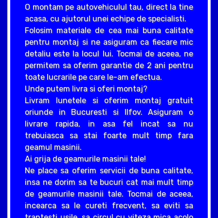
O montam pe autovehiculul tau, direct la tine
acasa, cu ajutorul unei echipe de specialisti.
Folosim materiale de cea mai buna calitate
pentru montaj si ne asiguram ca fiecare mic
detaliu este la locul lui. Tocmai de aceea, ne
permitem sa oferim garantie de 2 ani pentru
toate lucrarile pe care le-am efectua.
Unde putem livra si oferi montaj?
Livram lunetele si oferim montaj gratuit
oriunde in Bucuresti si Ilfov. Asiguram o
livrare rapida, in asa fel incat sa nu
trebuiasca sa stai foarte mult timp fara
geamul masinii.
Ai grija de geamurile masinii tale!
Ne place sa oferim servicii de buna calitate,
insa ne dorim sa te bucuri cat mai mult timp
de geamurile masinii tale. Tocmai de aceea,
incearca sa le cureti frecvent, sa eviti sa
trantesti usile, sa circul cu viteza mica acolo