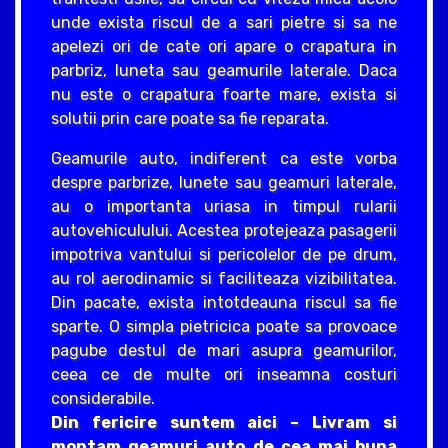
unde exista riscul de a sari pietre si sa ne
apelezi ori de cate ori apare o crapatura in
parbriz, luneta sau geamurile laterale. Daca
nu este o crapatura foarte mare, exista si
solutii prin care poate sa fie reparata.
Geamurile auto, indiferent ca este vorba
despre parbrize, lunete sau geamuri laterale,
au o importanta uriasa in timpul rularii
autovehiculului. Acestea protejeaza pasagerii
impotriva vantului si pericolelor de pe drum,
au rol aerodinamic si faciliteaza vizibilitatea.
Din pacate, exista intotdeauna riscul sa fie
sparte. O simpla pietricica poate sa provoace
pagube destul de mari asupra geamurilor,
ceea ce de multe ori inseamna costuri
considerabile.
Din fericire suntem aici – Livram si
montam geamuri auto de cea mai buna