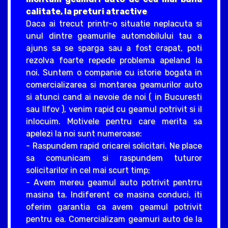
calitate, la preturi atractive
Daca ai trecut printr-o situatie neplacuta si
unul dintre geamurile automobilului tau a
ajuns sa se sparga sau a fost crapat, poti
rezolva foarte repede problema apeland la
noi. Suntem o companie cu istorie bogata in
comercializarea si montarea geamurilor auto
si atunci cand ai nevoie de noi ( in Bucuresti
sau Ilfov ), venim rapid cu geamul potrivit si il
inlocuim. Motivele pentru care merita sa
apelezi la noi sunt numeroase:
- Raspundem rapid oricarei solicitari. Ne place
sa comunicam si raspundem tuturor
solicitarilor in cel mai scurt timp;
- Avem mereu geamul auto potrivit pentrru
masina ta. Indiferent ce masina conduci, iti
oferim garantia ca avem geamul potrivit
pentru ea. Comercializam geamuri auto de la