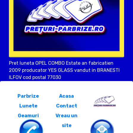
Pret luneta OPEL COMBO Estate an fabricatien
2009 producator YES GLASS vandut in BRANESTI
ILFOV cod postal 77030
Parbrize
Acasa
Lunete
Contact
Geamuri
Vreau un
site