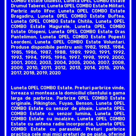
COMBO Estate Giulesti, Luneta OPEL COMBO Estate
Drumul Taberei, Luneta OPEL COMBO Estate Militari.
Parbriz auto Ilfov: Luneta OPEL COMBO Estate
Bragadiru, Luneta OPEL COMBO Estate Buftea,
Luneta OPEL COMBO Estate Chitila, Luneta OPEL
COMBO Estate Magurele, Luneta OPEL COMBO
Estate Otopeni, Luneta OPEL COMBO Estate Oras
Pantelimon, Luneta OPEL COMBO Estate Popesti
Leordeni, Luneta OPEL COMBO Estate Voluntari.
Produse disponibile pentru anii: 1982, 1983, 1984,
1985, 1986, 1987, 1988, 1989, 1990, 1991, 1992,
1993, 1994, 1995, 1996, 1997, 1998, 1999, 2000,
2001, 2002, 2003, 2004, 2005, 2006, 2007, 2008,
2009, 2010, 2011, 2012, 2013, 2014, 2015, 2016,
2017, 2018, 2019, 2020
Luneta OPEL COMBO Estate. Preturi parbrize vinde,
livreaza si monteaza la domiciliul clientului o gama
larga de parbrize. Parbrize OPEL COMBO Estate
originale, Pilkington, Fuyao, Benson. Luneta OPEL
COMBO Estate cu senzor de ploaie, Luneta OPEL
COMBO Estate cu senzor lumina, Luneta OPEL
COMBO Estate cu incalzire, Luneta OPEL COMBO
Estate cu antena radio incorporata, Luneta OPEL
COMBO Estate cu parasolar. Preturi parbrize
practica cele mai mici preturi de pe piata, oferind