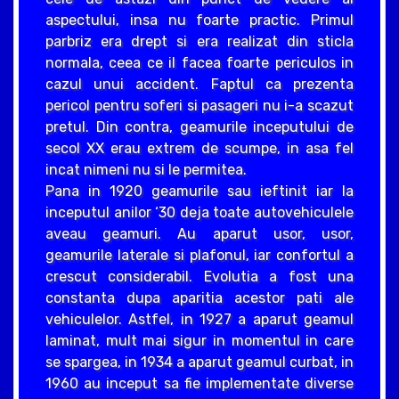
aspectului, insa nu foarte practic. Primul
parbriz era drept si era realizat din sticla
normala, ceea ce il facea foarte periculos in
cazul unui accident. Faptul ca prezenta
pericol pentru soferi si pasageri nu i-a scazut
pretul. Din contra, geamurile inceputului de
secol XX erau extrem de scumpe, in asa fel
incat nimeni nu si le permitea.
Pana in 1920 geamurile sau ieftinit iar la
inceputul anilor ‘30 deja toate autovehiculele
aveau geamuri. Au aparut usor, usor,
geamurile laterale si plafonul, iar confortul a
crescut considerabil. Evolutia a fost una
constanta dupa aparitia acestor pati ale
vehiculelor. Astfel, in 1927 a aparut geamul
laminat, mult mai sigur in momentul in care
se spargea, in 1934 a aparut geamul curbat, in
1960 au inceput sa fie implementate diverse