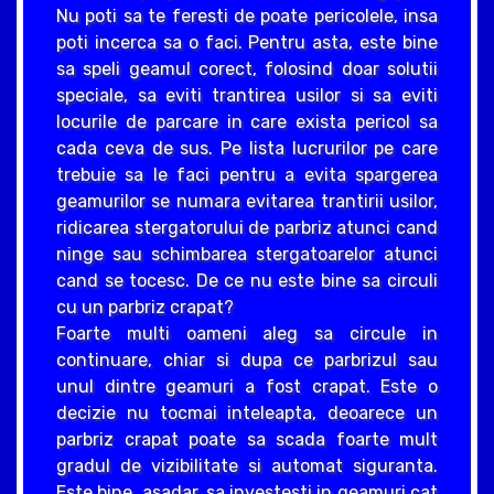
Nu poti sa te feresti de poate pericolele, insa
poti incerca sa o faci. Pentru asta, este bine
sa speli geamul corect, folosind doar solutii
speciale, sa eviti trantirea usilor si sa eviti
locurile de parcare in care exista pericol sa
cada ceva de sus. Pe lista lucrurilor pe care
trebuie sa le faci pentru a evita spargerea
geamurilor se numara evitarea trantirii usilor,
ridicarea stergatorului de parbriz atunci cand
ninge sau schimbarea stergatoarelor atunci
cand se tocesc. De ce nu este bine sa circuli
cu un parbriz crapat?
Foarte multi oameni aleg sa circule in
continuare, chiar si dupa ce parbrizul sau
unul dintre geamuri a fost crapat. Este o
decizie nu tocmai inteleapta, deoarece un
parbriz crapat poate sa scada foarte mult
gradul de vizibilitate si automat siguranta.
Este bine, asadar, sa investesti in geamuri cat