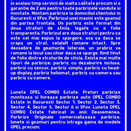
in acelasi timp servicii de inalta calitate precum si o
garantie de 2 ani pentru toate parbrizele vandute si
montate. Montam parbrize la domiciliul clientului in
Bucuresti si Ilfov. Parbrizul unei masini este geamul
din partea frontala. Un parbriz este format din
doua straturi de sticla, legate cu o folie
transparenta. Parbrizul are doua straturi pentru ca
este cel mai expus la spargere, asa ca daca se
crapa un strat, celalalt ramane intact. Spre
deosebire de geamurile laterale, un prabriz va
ramane la locul sau chiar daca se sparge, fiind tinut
de folia dintre straturile de sticla. Exista mai multe
tipuri de parbrize: parbriz cu dezaburire inclusa,
parbriz cu senzor, parbriz simplu, parbriz cu head-
up display, parbriz heliomat, parbriz cu camera sau
parbriz cu camere.
Luneta OPEL COMBO Estate. Preturi parbrize
monteaza si livreaza parbrize auto OPEL COMBO
Estate in Bucuresti Sector 1, Sector 2, Sector 3,
Sector 4, Sector 5, Sector 6 si Ilfov. Luneta OPEL
COMBO Estate fabricat in anii: Deasemenea,
Parbrize Originale comercializeaza parbrize,
lunete si geamuri pentru intraga gama de modele
OPEL precum: