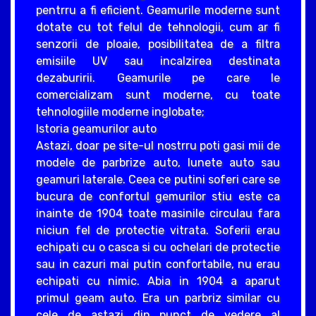
pentrru a fi eficient. Geamurile moderne sunt
dotate cu tot felul de tehnologii, cum ar fi
senzorii de ploaie, posibilitatea de a filtra
emisiile UV sau incalzirea destinata
dezaburirii. Geamurile pe care le
comercializam sunt moderne, cu toate
tehnologiile moderne inglobate;
Istoria geamurilor auto
Astazi, doar pe site-ul nostrru poti gasi mii de
modele de parbrize auto, lunete auto sau
geamuri laterale. Ceea ce putini soferi care se
bucura de confortul gemurilor stiu este ca
inainte de 1904 toate masinile circulau fara
niciun fel de protectie vitrata. Soferii erau
echipati cu o casca si cu ochelari de protectie
sau in cazuri mai putin confortabile, nu erau
echipati cu nimic. Abia in 1904 a aparut
primul geam auto. Era un parbriz similar cu
cele de astazi din punct de vedere al