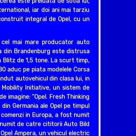
cerea este preluata de sotia lui,
ernational, iar doi ani mai tarziu
construit integral de Opel, cu un
v cel mai mare producator auto
cea din Brandenburg este distrusa
Blitz de 1,5 tone. La scurt timp,
980 aduc pe piata modelele Corsa
ndut autovehicul din clasa lui, in
obility Initiative, un sistem de
e imagine: “Opel. Fresh Thinking
e din Germania ale Opel pe timpul
e comenzi in Europa, a fost numit
umit de catre cititorii Auto Bild
 Opel Ampera, un vehicul electric