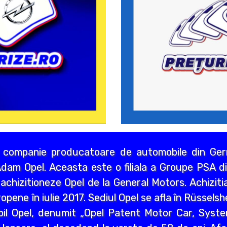
 companie producatoare de automobile din Germ
dam Opel. Aceasta este o filiala a Groupe PSA di
chizitioneze Opel de la General Motors. Achizitia
opene în iulie 2017. Sediul Opel se afla în Rüssels
bil Opel, denumit „Opel Patent Motor Car, Syst