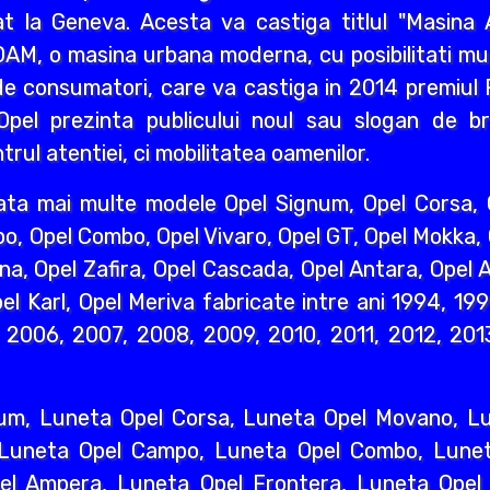
 la Geneva. Acesta va castiga titlul "Masina A
AM, o masina urbana moderna, cu posibilitati mult
e consumatori, care va castiga in 2014 premiul R
pel prezinta publicului noul sau slogan de br
rul atentiei, ci mobilitatea oamenilor.
ata mai multe modele Opel Signum, Opel Corsa, O
o, Opel Combo, Opel Vivaro, Opel GT, Opel Mokka,
na, Opel Zafira, Opel Cascada, Opel Antara, Opel A
l Karl, Opel Meriva fabricate intre ani 1994, 19
2006, 2007, 2008, 2009, 2010, 2011, 2012, 2013
um, Luneta Opel Corsa, Luneta Opel Movano, Lun
 Luneta Opel Campo, Luneta Opel Combo, Lunet
l Ampera, Luneta Opel Frontera, Luneta Opel 