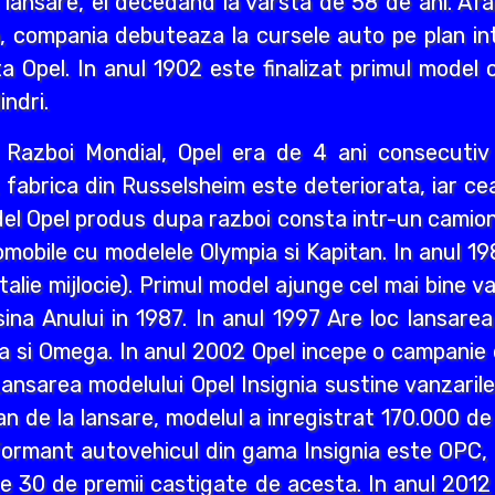
 lansare, el decedand la varsta de 58 de ani. Afa
i an, compania debuteaza la cursele auto pe plan int
a Opel. In anul 1902 este finalizat primul model 
indri.
ea Razboi Mondial, Opel era de 4 ani consecuti
r, fabrica din Russelsheim este deteriorata, iar 
del Opel produs dupa razboi consta intr-un camion 
mobile cu modelele Olympia si Kapitan. In anul 1
lie mijlocie). Primul model ajunge cel mai bine va
a Anului in 1987. In anul 1997 Are loc lansarea M
a si Omega. In anul 2002 Opel incepe o campanie d
ansarea modelului Opel Insignia sustine vanzaril
an de la lansare, modelul a inregistrat 170.000 d
ormant autovehicul din gama Insignia este OPC, n
lte 30 de premii castigate de acesta. In anul 2012