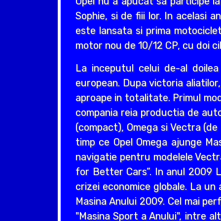
Opel nu a apucat sa participe la
Sophie, si de fiii lor. In acelas
este lansata si prima motociclet
motor nou de 10/12 CP, cu doi cil
La inceputul celui de-al doil
european. Dupa victoria aliatilo
aproape in totalitate. Primul mo
compania reia productia de auto
(compact), Omega si Vectra (de ta
timp ce Opel Omega ajunge Masin
navigatie pentru modelele Vectr
for Better Cars”. In anul 2009 L
crizei economice globale. La un 
Masina Anului 2009. Cel mai perf
"Masina Sport a Anului", intre a