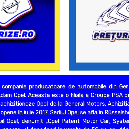
 companie producatoare de automobile din Germ
dam Opel. Aceasta este o filiala a Groupe PSA di
chizitioneze Opel de la General Motors. Achizitia
opene în iulie 2017. Sediul Opel se afla în Rüssels
bil Opel, denumit „Opel Patent Motor Car, Syst