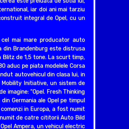
cerea este preluata de sotia lui,
ernational, iar doi ani mai tarziu
construit integral de Opel, cu un
v cel mai mare producator auto
cea din Brandenburg este distrusa
Blitz de 1,5 tone. La scurt timp,
980 aduc pe piata modelele Corsa
ndut autovehicul din clasa lui, in
obility Initiative, un sistem de
e imagine: “Opel. Fresh Thinking
e din Germania ale Opel pe timpul
e comenzi in Europa, a fost numit
umit de catre cititorii Auto Bild
 Opel Ampera, un vehicul electric