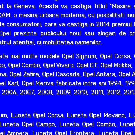
 la Geneva. Acesta va castiga titlul "Masina A
AM, o masina urbana moderna, cu posibilitati mult
e consumatori, care va castiga in 2014 premiul R
pel prezinta publicului noul sau slogan de br
rul atentiei, ci mobilitatea oamenilor.
ata mai multe modele Opel Signum, Opel Corsa, O
o, Opel Combo, Opel Vivaro, Opel GT, Opel Mokka,
na, Opel Zafira, Opel Cascada, Opel Antara, Opel A
l Karl, Opel Meriva fabricate intre ani 1994, 19
2006, 2007, 2008, 2009, 2010, 2011, 2012, 2013
um, Luneta Opel Corsa, Luneta Opel Movano, Lun
 Luneta Opel Campo, Luneta Opel Combo, Lunet
l Ampera, Luneta Opel Frontera, Luneta Opel 