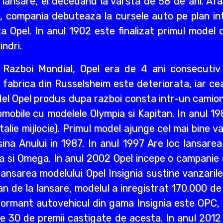
 lansare, el decedand la varsta de 58 de ani. Afa
i an, compania debuteaza la cursele auto pe plan int
a Opel. In anul 1902 este finalizat primul model 
indri.
ea Razboi Mondial, Opel era de 4 ani consecuti
r, fabrica din Russelsheim este deteriorata, iar 
del Opel produs dupa razboi consta intr-un camion 
mobile cu modelele Olympia si Kapitan. In anul 1
lie mijlocie). Primul model ajunge cel mai bine va
a Anului in 1987. In anul 1997 Are loc lansarea M
a si Omega. In anul 2002 Opel incepe o campanie d
ansarea modelului Opel Insignia sustine vanzaril
an de la lansare, modelul a inregistrat 170.000 d
ormant autovehicul din gama Insignia este OPC, n
lte 30 de premii castigate de acesta. In anul 2012