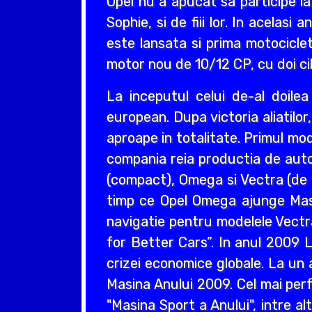
Opel nu a apucat sa participe la
Sophie, si de fiii lor. In acelas
este lansata si prima motociclet
motor nou de 10/12 CP, cu doi cil
La inceputul celui de-al doil
european. Dupa victoria aliatilo
aproape in totalitate. Primul mo
compania reia productia de auto
(compact), Omega si Vectra (de ta
timp ce Opel Omega ajunge Masin
navigatie pentru modelele Vectr
for Better Cars”. In anul 2009 L
crizei economice globale. La un 
Masina Anului 2009. Cel mai perf
"Masina Sport a Anului", intre a