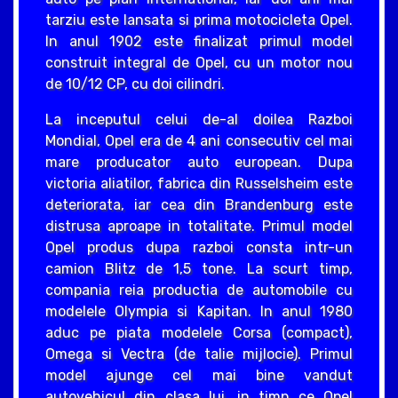
tarziu este lansata si prima motocicleta Opel.
In anul 1902 este finalizat primul model
construit integral de Opel, cu un motor nou
de 10/12 CP, cu doi cilindri.
La inceputul celui de-al doilea Razboi
Mondial, Opel era de 4 ani consecutiv cel mai
mare producator auto european. Dupa
victoria aliatilor, fabrica din Russelsheim este
deteriorata, iar cea din Brandenburg este
distrusa aproape in totalitate. Primul model
Opel produs dupa razboi consta intr-un
camion Blitz de 1,5 tone. La scurt timp,
compania reia productia de automobile cu
modelele Olympia si Kapitan. In anul 1980
aduc pe piata modelele Corsa (compact),
Omega si Vectra (de talie mijlocie). Primul
model ajunge cel mai bine vandut
autovehicul din clasa lui, in timp ce Opel