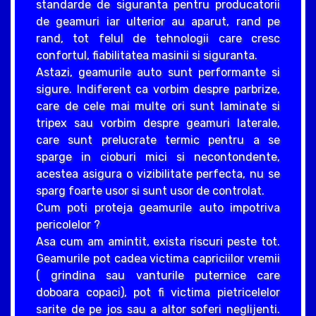
standarde de siguranta pentru producatorii
de geamuri iar ulterior au aparut, rand pe
rand, tot felul de tehnologii care cresc
confortul, fiabilitatea masinii si siguranta.
Astazi, geamurile auto sunt performante si
sigure. Indiferent ca vorbim despre parbrize,
care de cele mai multe ori sunt laminate si
tripex sau vorbim despre geamuri laterale,
care sunt prelucrate termic pentru a se
sparge in cioburi mici si necontondente,
acestea asigura o vizibilitate perfecta, nu se
sparg foarte usor si sunt usor de controlat.
Cum poti proteja geamurile auto impotriva
pericolelor ?
Asa cum am amintit, exista riscuri peste tot.
Geamurile pot cadea victima capriciilor vremii
( grindina sau vanturile puternice care
doboara copaci), pot fi victima pietricelelor
sarite de pe jos sau a altor soferi neglijenti.