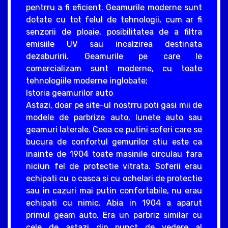
pentrru a fi eficient. Geamurile moderne sunt
dotate cu tot felul de tehnologii, cum ar fi
senzorii de ploaie, posibilitatea de a filtra
emisiile UV sau incalzirea destinata
dezaburirii. Geamurile pe care le
comercializam sunt moderne, cu toate
tehnologiile moderne inglobate;
Istoria geamurilor auto
Astazi, doar pe site-ul nostrru poti gasi mii de
modele de parbrize auto, lunete auto sau
geamuri laterale. Ceea ce putini soferi care se
bucura de confortul gemurilor stiu este ca
inainte de 1904 toate masinile circulau fara
niciun fel de protectie vitrata. Soferii erau
echipati cu o casca si cu ochelari de protectie
sau in cazuri mai putin confortabile, nu erau
echipati cu nimic. Abia in 1904 a aparut
primul geam auto. Era un parbriz similar cu
cele de astazi din punct de vedere al