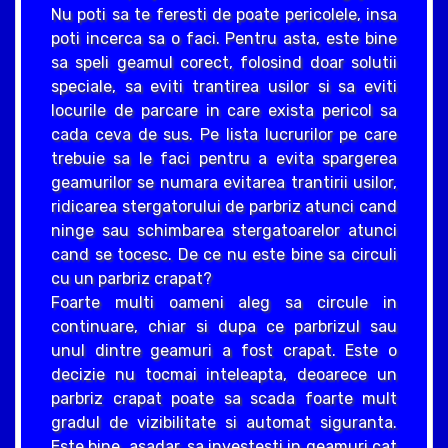
Nu poti sa te feresti de poate pericolele, insa
poti incerca sa o faci. Pentru asta, este bine
sa speli geamul corect, folosind doar solutii
speciale, sa eviti trantirea usilor si sa eviti
locurile de parcare in care exista pericol sa
cada ceva de sus. Pe lista lucrurilor pe care
trebuie sa le faci pentru a evita spargerea
geamurilor se numara evitarea trantirii usilor,
ridicarea stergatorului de parbriz atunci cand
ninge sau schimbarea stergatoarelor atunci
cand se tocesc. De ce nu este bine sa circuli
cu un parbriz crapat?
Foarte multi oameni aleg sa circule in
continuare, chiar si dupa ce parbrizul sau
unul dintre geamuri a fost crapat. Este o
decizie nu tocmai inteleapta, deoarece un
parbriz crapat poate sa scada foarte mult
gradul de vizibilitate si automat siguranta.
Este bine, asadar, sa investesti in geamuri cat