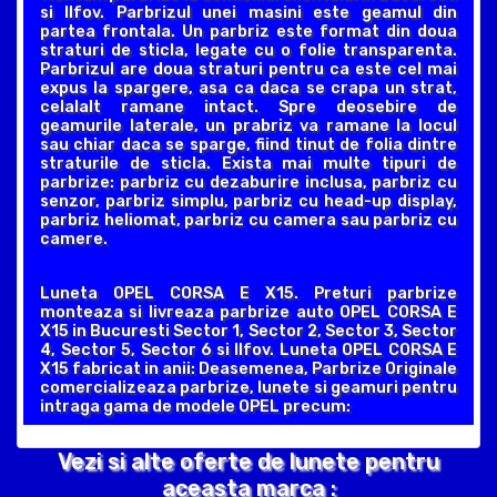
si Ilfov. Parbrizul unei masini este geamul din
partea frontala. Un parbriz este format din doua
straturi de sticla, legate cu o folie transparenta.
Parbrizul are doua straturi pentru ca este cel mai
expus la spargere, asa ca daca se crapa un strat,
celalalt ramane intact. Spre deosebire de
geamurile laterale, un prabriz va ramane la locul
sau chiar daca se sparge, fiind tinut de folia dintre
straturile de sticla. Exista mai multe tipuri de
parbrize: parbriz cu dezaburire inclusa, parbriz cu
senzor, parbriz simplu, parbriz cu head-up display,
parbriz heliomat, parbriz cu camera sau parbriz cu
camere.
Luneta OPEL CORSA E X15. Preturi parbrize
monteaza si livreaza parbrize auto OPEL CORSA E
X15 in Bucuresti Sector 1, Sector 2, Sector 3, Sector
4, Sector 5, Sector 6 si Ilfov. Luneta OPEL CORSA E
X15 fabricat in anii: Deasemenea, Parbrize Originale
comercializeaza parbrize, lunete si geamuri pentru
intraga gama de modele OPEL precum:
Vezi si alte oferte de lunete pentru
aceasta marca :