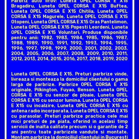
Parbriz auto Ilfov: Luneta OPEL CORSA E X15
Bragadiru, Luneta OPEL CORSA E X15 Buftea,
Luneta OPEL CORSA E X15 Chitila, Luneta OPEL
CORSA E X15 Magurele, Luneta OPEL CORSA E X15
Otopeni, Luneta OPEL CORSA E X15 Oras Pantelimon,
Luneta OPEL CORSA E X15 Popesti Leordeni, Luneta
OPEL CORSA E X15 Voluntari. Produse disponibile
pentru anii: 1982, 1983, 1984, 1985, 1986, 1987,
1988, 1989, 1990, 1991, 1992, 1993, 1994, 1995,
1996, 1997, 1998, 1999, 2000, 2001, 2002, 2003,
2004, 2005, 2006, 2007, 2008, 2009, 2010, 2011,
2012, 2013, 2014, 2015, 2016, 2017, 2018, 2019, 2020
Luneta OPEL CORSA E X15. Preturi parbrize vinde,
livreaza si monteaza la domiciliul clientului o gama
larga de parbrize. Parbrize OPEL CORSA E X15
originale, Pilkington, Fuyao, Benson. Luneta OPEL
CORSA E X15 cu senzor de ploaie, Luneta OPEL
CORSA E X15 cu senzor lumina, Luneta OPEL CORSA
E X15 cu incalzire, Luneta OPEL CORSA E X15 cu
antena radio incorporata, Luneta OPEL CORSA E X15
cu parasolar. Preturi parbrize practica cele mai
mici preturi de pe piata, oferind in acelasi timp
servicii de inalta calitate precum si o garantie de 2
ani pentru toate parbrizele vandute si montate.
Montam parbrize la domiciliul clientului in Bucuresti