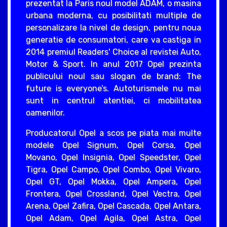
prezentat la Paris noul model ADAM, o masina
urbana moderna, cu posibilitati multiple de
personalizare la nivel de design, pentru noua
generatie de consumatori, care va castiga in
2014 premiul Readers' Choice al revistei Auto,
Motor & Sport. In anul 2017 Opel prezinta
publicului noul sau slogan de brand: The
future is everyone’s. Autoturismele nu mai
sunt in centrul atentiei, ci mobilitatea
oamenilor.
Producatorul Opel a scos pe piata mai multe
modele Opel Signum, Opel Corsa, Opel
Movano, Opel Insignia, Opel Speedster, Opel
Tigra, Opel Campo, Opel Combo, Opel Vivaro,
Opel GT, Opel Mokka, Opel Ampera, Opel
Frontera, Opel Crossland, Opel Vectra, Opel
Arena, Opel Zafira, Opel Cascada, Opel Antara,
Opel Adam, Opel Agila, Opel Astra, Opel