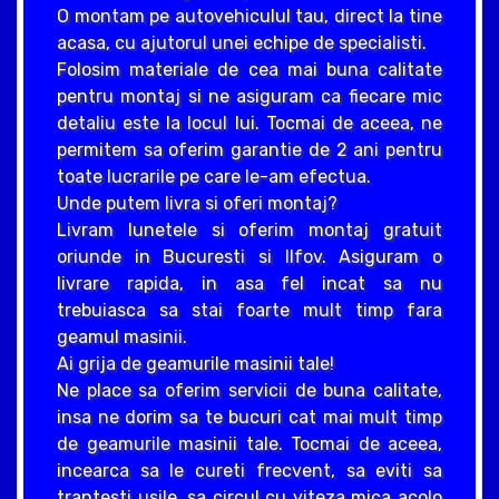
O montam pe autovehiculul tau, direct la tine
acasa, cu ajutorul unei echipe de specialisti.
Folosim materiale de cea mai buna calitate
pentru montaj si ne asiguram ca fiecare mic
detaliu este la locul lui. Tocmai de aceea, ne
permitem sa oferim garantie de 2 ani pentru
toate lucrarile pe care le-am efectua.
Unde putem livra si oferi montaj?
Livram lunetele si oferim montaj gratuit
oriunde in Bucuresti si Ilfov. Asiguram o
livrare rapida, in asa fel incat sa nu
trebuiasca sa stai foarte mult timp fara
geamul masinii.
Ai grija de geamurile masinii tale!
Ne place sa oferim servicii de buna calitate,
insa ne dorim sa te bucuri cat mai mult timp
de geamurile masinii tale. Tocmai de aceea,
incearca sa le cureti frecvent, sa eviti sa
trantesti usile, sa circul cu viteza mica acolo