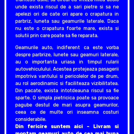
unde exista riscul de a sari pietre si sa ne
apelezi ori de cate ori apare o crapatura in
parbriz, luneta sau geamurile laterale. Daca
nu este o crapatura foarte mare, exista si
solutii prin care poate sa fie reparata.
Geamurile auto, indiferent ca este vorba
despre parbrize, lunete sau geamuri laterale,
au o importanta uriasa in timpul rularii
autovehiculului. Acestea protejeaza pasagerii
impotriva vantului si pericolelor de pe drum,
au rol aerodinamic si faciliteaza vizibilitatea.
Din pacate, exista intotdeauna riscul sa fie
sparte. O simpla pietricica poate sa provoace
pagube destul de mari asupra geamurilor,
ceea ce de multe ori inseamna costuri
considerabile.
Din fericire suntem aici – Livram si
montam geamuri auto de cea mai buna