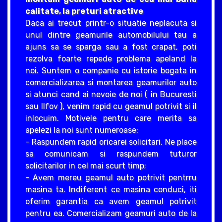
calitate, la preturi atractive
Daca ai trecut printr-o situatie neplacuta si
unul dintre geamurile automobilului tau a
ajuns sa se sparga sau a fost crapat, poti
rezolva foarte repede problema apeland la
noi. Suntem o companie cu istorie bogata in
comercializarea si montarea geamurilor auto
si atunci cand ai nevoie de noi ( in Bucuresti
sau Ilfov ), venim rapid cu geamul potrivit si il
inlocuim. Motivele pentru care merita sa
apelezi la noi sunt numeroase:
- Raspundem rapid oricarei solicitari. Ne place
sa comunicam si raspundem tuturor
solicitarilor in cel mai scurt timp;
- Avem mereu geamul auto potrivit pentrru
masina ta. Indiferent ce masina conduci, iti
oferim garantia ca avem geamul potrivit
pentru ea. Comercializam geamuri auto de la