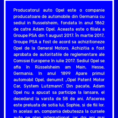
Producatorul auto Opel este o companie
producatoare de automobile din Germania cu
sediul in Russelsheim, fondata în anul 1862
de catre Adam Opel. Aceasta este o filiala a
Groupe PSA din 1 august 2017. În martie 2017,
Groupe PSA a fost de acord sa achizitioneze
Opel de la General Motors. Achizitia a fost
aprobata de autoritatile de reglementare ale
Comisiei Europene în iulie 2017. Sediul Opel se
afla în Rüsselsheim am Main, Hesse,
Germania. In anul 1899 Apare primul
automobil Opel, denumit „Opel Patent Motor
Car, System Lutzmann”. Din pacate, Adam
Opel nu a apucat sa participe la lansare, el
decedand la varsta de 58 de ani. Afacerea
este preluata de sotia lui, Sophie, si de fiii lor.
In acelasi an, compania debuteaza la cursele
auto pe plan international, iar doi ani mai