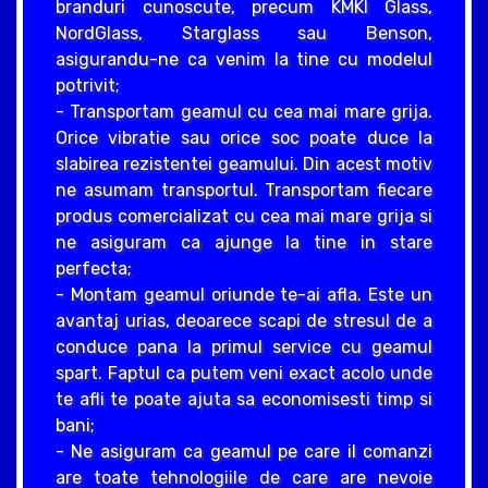
branduri cunoscute, precum KMKI Glass,
NordGlass, Starglass sau Benson,
asigurandu-ne ca venim la tine cu modelul
potrivit;
- Transportam geamul cu cea mai mare grija.
Orice vibratie sau orice soc poate duce la
slabirea rezistentei geamului. Din acest motiv
ne asumam transportul. Transportam fiecare
produs comercializat cu cea mai mare grija si
ne asiguram ca ajunge la tine in stare
perfecta;
- Montam geamul oriunde te-ai afla. Este un
avantaj urias, deoarece scapi de stresul de a
conduce pana la primul service cu geamul
spart. Faptul ca putem veni exact acolo unde
te afli te poate ajuta sa economisesti timp si
bani;
- Ne asiguram ca geamul pe care il comanzi
are toate tehnologiile de care are nevoie