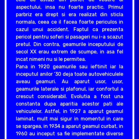
aspectului, insa nu foarte practic. Primul
parbriz era drept si era realizat din sticla
normala, ceea ce il facea foarte periculos in
cazul unui accident. Faptul ca prezenta
pericol pentru soferi si pasageri nu i-a scazut
pretul. Din contra, geamurile inceputului de
secol XX erau extrem de scumpe, in asa fel
incat nimeni nu si le permitea.
Pana in 1920 geamurile sau ieftinit iar la
inceputul anilor ‘30 deja toate autovehiculele
aveau geamuri. Au aparut usor, usor,
geamurile laterale si plafonul, iar confortul a
crescut considerabil. Evolutia a fost una
constanta dupa aparitia acestor pati ale
vehiculelor. Astfel, in 1927 a aparut geamul
laminat, mult mai sigur in momentul in care
se spargea, in 1934 a aparut geamul curbat, in
1960 au inceput sa fie implementate diverse