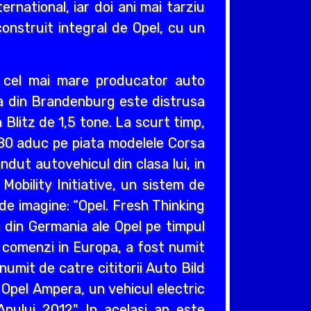
ernational, iar doi ani mai tarziu
construit integral de Opel, cu un
v cel mai mare producator auto
cea din Brandenburg este distrusa
Blitz de 1,5 tone. La scurt timp,
980 aduc pe piata modelele Corsa
ndut autovehicul din clasa lui, in
obility Initiative, un sistem de
e imagine: “Opel. Fresh Thinking
e din Germania ale Opel pe timpul
e comenzi in Europa, a fost numit
umit de catre cititorii Auto Bild
 Opel Ampera, un vehicul electric
nului 2012". In acelasi an este