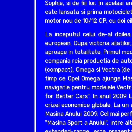
Sophie, si de fiii lor. In acelas
este lansata si prima motociclet
motor nou de 10/12 CP, cu doi cil
La inceputul celui de-al doil
european. Dupa victoria aliatilo
aproape in totalitate. Primul mo
compania reia productia de auto
(compact), Omega si Vectra (de ta
timp ce Opel Omega ajunge Masin
navigatie pentru modelele Vectr
for Better Cars”. In anul 2009 L
crizei economice globale. La un 
Masina Anului 2009. Cel mai perf
"Masina Sport a Anului", intre a
extended-range, este prezentat