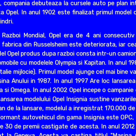
i an, compania debuteaza la cursele auto pe plan int
a Opel. In anul 1902 este finalizat primul model 
indri.
ea Razboi Mondial, Opel era de 4 ani consecuti
r, fabrica din Russelsheim este deteriorata, iar 
del Opel produs dupa razboi consta intr-un camion 
mobile cu modelele Olympia si Kapitan. In anul 1
lie mijlocie). Primul model ajunge cel mai bine va
a Anului in 1987. In anul 1997 Are loc lansarea M
a si Omega. In anul 2002 Opel incepe o campanie d
ansarea modelului Opel Insignia sustine vanzaril
an de la lansare, modelul a inregistrat 170.000 d
ormant autovehicul din gama Insignia este OPC, n
lte 30 de premii castigate de acesta. In anul 2012
 la Geneva. Acesta va castiga titlul "Masina A