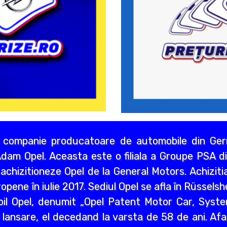
 companie producatoare de automobile din Germ
dam Opel. Aceasta este o filiala a Groupe PSA di
chizitioneze Opel de la General Motors. Achizitia
opene în iulie 2017. Sediul Opel se afla în Rüssels
bil Opel, denumit „Opel Patent Motor Car, Syst
 lansare, el decedand la varsta de 58 de ani. Afa