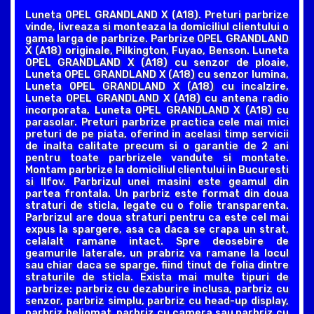
Luneta OPEL GRANDLAND X (A18). Preturi parbrize
vinde, livreaza si monteaza la domiciliul clientului o
gama larga de parbrize. Parbrize OPEL GRANDLAND
X (A18) originale, Pilkington, Fuyao, Benson. Luneta
OPEL GRANDLAND X (A18) cu senzor de ploaie,
Luneta OPEL GRANDLAND X (A18) cu senzor lumina,
Luneta OPEL GRANDLAND X (A18) cu incalzire,
Luneta OPEL GRANDLAND X (A18) cu antena radio
incorporata, Luneta OPEL GRANDLAND X (A18) cu
parasolar. Preturi parbrize practica cele mai mici
preturi de pe piata, oferind in acelasi timp servicii
de inalta calitate precum si o garantie de 2 ani
pentru toate parbrizele vandute si montate.
Montam parbrize la domiciliul clientului in Bucuresti
si Ilfov. Parbrizul unei masini este geamul din
partea frontala. Un parbriz este format din doua
straturi de sticla, legate cu o folie transparenta.
Parbrizul are doua straturi pentru ca este cel mai
expus la spargere, asa ca daca se crapa un strat,
celalalt ramane intact. Spre deosebire de
geamurile laterale, un prabriz va ramane la locul
sau chiar daca se sparge, fiind tinut de folia dintre
straturile de sticla. Exista mai multe tipuri de
parbrize: parbriz cu dezaburire inclusa, parbriz cu
senzor, parbriz simplu, parbriz cu head-up display,
parbriz heliomat, parbriz cu camera sau parbriz cu