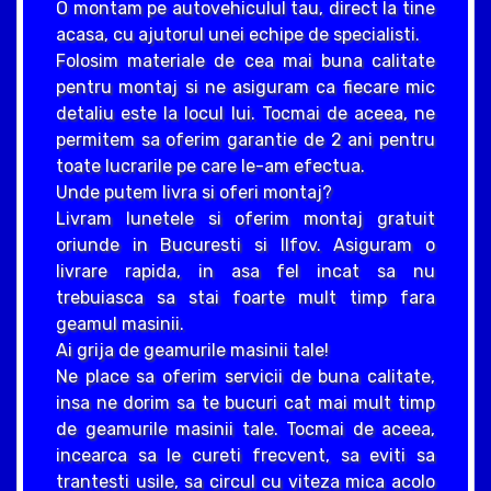
O montam pe autovehiculul tau, direct la tine
acasa, cu ajutorul unei echipe de specialisti.
Folosim materiale de cea mai buna calitate
pentru montaj si ne asiguram ca fiecare mic
detaliu este la locul lui. Tocmai de aceea, ne
permitem sa oferim garantie de 2 ani pentru
toate lucrarile pe care le-am efectua.
Unde putem livra si oferi montaj?
Livram lunetele si oferim montaj gratuit
oriunde in Bucuresti si Ilfov. Asiguram o
livrare rapida, in asa fel incat sa nu
trebuiasca sa stai foarte mult timp fara
geamul masinii.
Ai grija de geamurile masinii tale!
Ne place sa oferim servicii de buna calitate,
insa ne dorim sa te bucuri cat mai mult timp
de geamurile masinii tale. Tocmai de aceea,
incearca sa le cureti frecvent, sa eviti sa
trantesti usile, sa circul cu viteza mica acolo