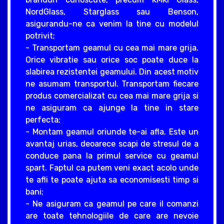
NordGlass, Starglass sau Benson,
asigurandu-ne ca venim la tine cu modelul
potrivit;
- Transportam geamul cu cea mai mare grija.
Orice vibratie sau orice soc poate duce la
slabirea rezistentei geamului. Din acest motiv
ne asumam transportul. Transportam fiecare
produs comercializat cu cea mai mare grija si
ne asiguram ca ajunge la tine in stare
perfecta;
- Montam geamul oriunde te-ai afla. Este un
avantaj urias, deoarece scapi de stresul de a
conduce pana la primul service cu geamul
spart. Faptul ca putem veni exact acolo unde
te afli te poate ajuta sa economisesti timp si
bani;
- Ne asiguram ca geamul pe care il comanzi
are toate tehnologiile de care are nevoie