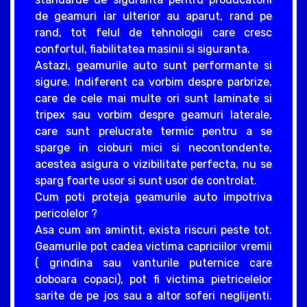
de geamuri iar ulterior au aparut, rand pe
rand, tot felul de tehnologii care cresc
confortul, fiabilitatea masinii si siguranta.
Astazi, geamurile auto sunt performante si
sigure. Indiferent ca vorbim despre parbrize,
care de cele mai multe ori sunt laminate si
tripex sau vorbim despre geamuri laterale,
care sunt prelucrate termic pentru a se
sparge in cioburi mici si necontondente,
acestea asigura o vizibilitate perfecta, nu se
sparg foarte usor si sunt usor de controlat.
Cum poti proteja geamurile auto impotriva
pericolelor ?
Asa cum am amintit, exista riscuri peste tot.
Geamurile pot cadea victima capriciilor vremii
( grindina sau vanturile puternice care
doboara copaci), pot fi victima pietricelelor
sarite de pe jos sau a altor soferi neglijenti.