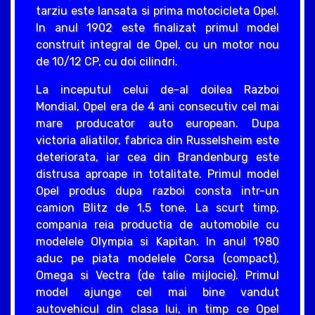
tarziu este lansata si prima motocicleta Opel.
In anul 1902 este finalizat primul model
construit integral de Opel, cu un motor nou
de 10/12 CP, cu doi cilindri.
La inceputul celui de-al doilea Razboi
Mondial, Opel era de 4 ani consecutiv cel mai
mare producator auto european. Dupa
victoria aliatilor, fabrica din Russelsheim este
deteriorata, iar cea din Brandenburg este
distrusa aproape in totalitate. Primul model
Opel produs dupa razboi consta intr-un
camion Blitz de 1,5 tone. La scurt timp,
compania reia productia de automobile cu
modelele Olympia si Kapitan. In anul 1980
aduc pe piata modelele Corsa (compact),
Omega si Vectra (de talie mijlocie). Primul
model ajunge cel mai bine vandut
autovehicul din clasa lui, in timp ce Opel