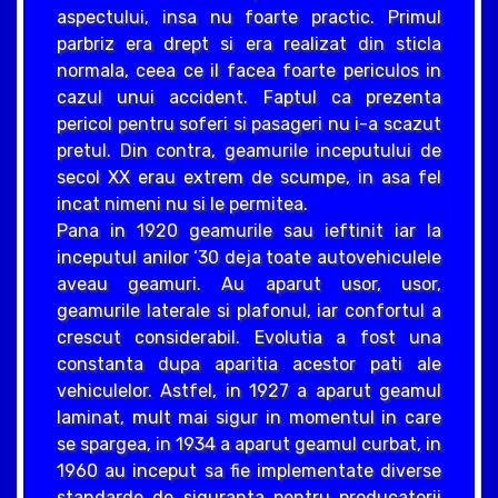
aspectului, insa nu foarte practic. Primul
parbriz era drept si era realizat din sticla
normala, ceea ce il facea foarte periculos in
cazul unui accident. Faptul ca prezenta
pericol pentru soferi si pasageri nu i-a scazut
pretul. Din contra, geamurile inceputului de
secol XX erau extrem de scumpe, in asa fel
incat nimeni nu si le permitea.
Pana in 1920 geamurile sau ieftinit iar la
inceputul anilor ‘30 deja toate autovehiculele
aveau geamuri. Au aparut usor, usor,
geamurile laterale si plafonul, iar confortul a
crescut considerabil. Evolutia a fost una
constanta dupa aparitia acestor pati ale
vehiculelor. Astfel, in 1927 a aparut geamul
laminat, mult mai sigur in momentul in care
se spargea, in 1934 a aparut geamul curbat, in
1960 au inceput sa fie implementate diverse
standarde de siguranta pentru producatorii