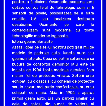
pentrru a fi eficient. Geamurile moderne sunt
dotate cu tot felul de tehnologii, cum ar fi
senzorii de ploaie, posibilitatea de a filtra
emisiile UV sau incalzirea destinata
dezaburirii. Geamurile pe care le
comercializam sunt moderne, cu toate
tehnologiile moderne inglobate;
Istoria geamurilor auto
Astazi, doar pe site-ul nostrru poti gasi mii de
modele de parbrize auto, lunete auto sau
geamuri laterale. Ceea ce putini soferi care se
bucura de confortul gemurilor stiu este ca
inainte de 1904 toate masinile circulau fara
niciun fel de protectie vitrata. Soferii erau
echipati cu o casca si cu ochelari de protectie
sau in cazuri mai putin confortabile, nu erau
echipati cu nimic. Abia in 1904 a aparut
primul geam auto. Era un parbriz similar cu
cele de astazi din punct de vedere al