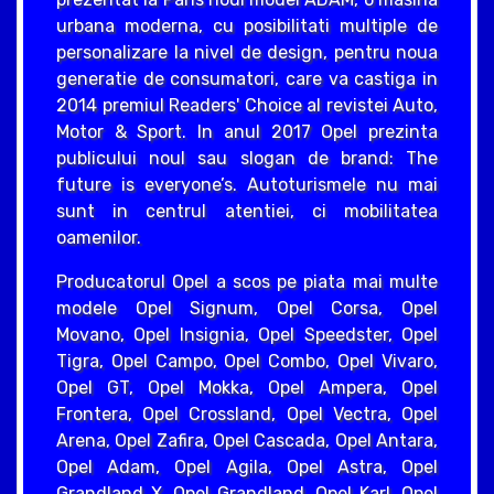
urbana moderna, cu posibilitati multiple de
personalizare la nivel de design, pentru noua
generatie de consumatori, care va castiga in
2014 premiul Readers' Choice al revistei Auto,
Motor & Sport. In anul 2017 Opel prezinta
publicului noul sau slogan de brand: The
future is everyone’s. Autoturismele nu mai
sunt in centrul atentiei, ci mobilitatea
oamenilor.
Producatorul Opel a scos pe piata mai multe
modele Opel Signum, Opel Corsa, Opel
Movano, Opel Insignia, Opel Speedster, Opel
Tigra, Opel Campo, Opel Combo, Opel Vivaro,
Opel GT, Opel Mokka, Opel Ampera, Opel
Frontera, Opel Crossland, Opel Vectra, Opel
Arena, Opel Zafira, Opel Cascada, Opel Antara,
Opel Adam, Opel Agila, Opel Astra, Opel
Grandland X, Opel Grandland, Opel Karl, Opel