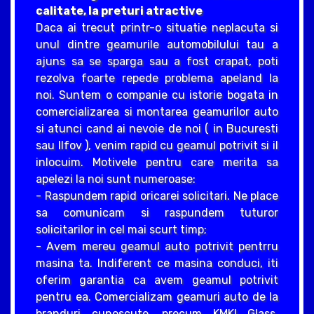
calitate, la preturi atractive
Daca ai trecut printr-o situatie neplacuta si
unul dintre geamurile automobilului tau a
ajuns sa se sparga sau a fost crapat, poti
rezolva foarte repede problema apeland la
noi. Suntem o companie cu istorie bogata in
comercializarea si montarea geamurilor auto
si atunci cand ai nevoie de noi ( in Bucuresti
sau Ilfov ), venim rapid cu geamul potrivit si il
inlocuim. Motivele pentru care merita sa
apelezi la noi sunt numeroase:
- Raspundem rapid oricarei solicitari. Ne place
sa comunicam si raspundem tuturor
solicitarilor in cel mai scurt timp;
- Avem mereu geamul auto potrivit pentrru
masina ta. Indiferent ce masina conduci, iti
oferim garantia ca avem geamul potrivit
pentru ea. Comercializam geamuri auto de la
branduri cunoscute, precum KMKI Glass,