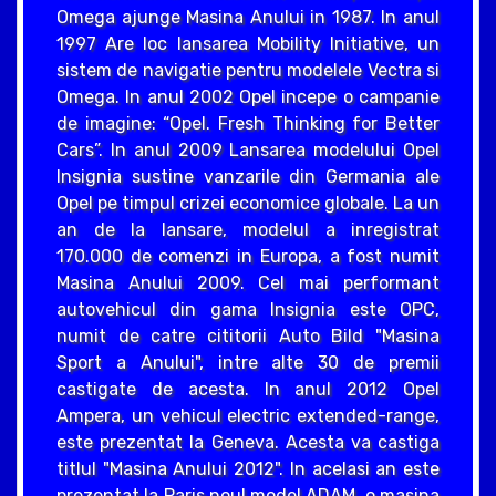
Omega ajunge Masina Anului in 1987. In anul
1997 Are loc lansarea Mobility Initiative, un
sistem de navigatie pentru modelele Vectra si
Omega. In anul 2002 Opel incepe o campanie
de imagine: “Opel. Fresh Thinking for Better
Cars”. In anul 2009 Lansarea modelului Opel
Insignia sustine vanzarile din Germania ale
Opel pe timpul crizei economice globale. La un
an de la lansare, modelul a inregistrat
170.000 de comenzi in Europa, a fost numit
Masina Anului 2009. Cel mai performant
autovehicul din gama Insignia este OPC,
numit de catre cititorii Auto Bild "Masina
Sport a Anului", intre alte 30 de premii
castigate de acesta. In anul 2012 Opel
Ampera, un vehicul electric extended-range,
este prezentat la Geneva. Acesta va castiga
titlul "Masina Anului 2012". In acelasi an este
prezentat la Paris noul model ADAM, o masina