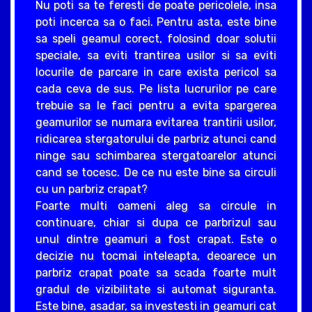
Nu poti sa te feresti de poate pericolele, insa
poti incerca sa o faci. Pentru asta, este bine
sa speli geamul corect, folosind doar solutii
speciale, sa eviti trantirea usilor si sa eviti
locurile de parcare in care exista pericol sa
cada ceva de sus. Pe lista lucrurilor pe care
trebuie sa le faci pentru a evita spargerea
geamurilor se numara evitarea trantirii usilor,
ridicarea stergatorului de parbriz atunci cand
ninge sau schimbarea stergatoarelor atunci
cand se tocesc. De ce nu este bine sa circuli
cu un parbriz crapat?
Foarte multi oameni aleg sa circule in
continuare, chiar si dupa ce parbrizul sau
unul dintre geamuri a fost crapat. Este o
decizie nu tocmai inteleapta, deoarece un
parbriz crapat poate sa scada foarte mult
gradul de vizibilitate si automat siguranta.
Este bine, asadar, sa investesti in geamuri cat