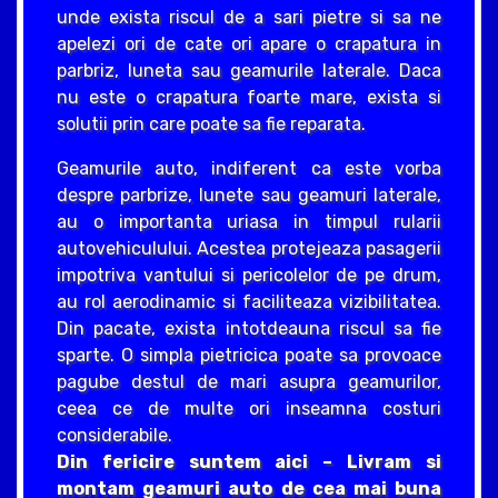
unde exista riscul de a sari pietre si sa ne
apelezi ori de cate ori apare o crapatura in
parbriz, luneta sau geamurile laterale. Daca
nu este o crapatura foarte mare, exista si
solutii prin care poate sa fie reparata.
Geamurile auto, indiferent ca este vorba
despre parbrize, lunete sau geamuri laterale,
au o importanta uriasa in timpul rularii
autovehiculului. Acestea protejeaza pasagerii
impotriva vantului si pericolelor de pe drum,
au rol aerodinamic si faciliteaza vizibilitatea.
Din pacate, exista intotdeauna riscul sa fie
sparte. O simpla pietricica poate sa provoace
pagube destul de mari asupra geamurilor,
ceea ce de multe ori inseamna costuri
considerabile.
Din fericire suntem aici – Livram si
montam geamuri auto de cea mai buna