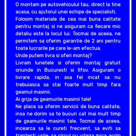
O montam pe autovehiculul tau, direct la tine
acasa, cu ajutorul unei echipe de specialisti.
Folosim materiale de cea mai buna calitate
pentru montaj si ne asiguram ca fiecare mic
detaliu este la locul lui. Tocmai de aceea, ne
permitem sa oferim garantie de 2 ani pentru
toate lucrarile pe care le-am efectua.
Unde putem livra si oferi montaj?
Livram lunetele si oferim montaj gratuit
oriunde in Bucuresti si Ilfov. Asiguram o
livrare rapida, in asa fel incat sa nu
trebuiasca sa stai foarte mult timp fara
geamul masinii.
Ai grija de geamurile masinii tale!
Ne place sa oferim servicii de buna calitate,
insa ne dorim sa te bucuri cat mai mult timp
de geamurile masinii tale. Tocmai de aceea,
incearca sa le cureti frecvent, sa eviti sa
trantesti usile, sa circul cu viteza mica acolo