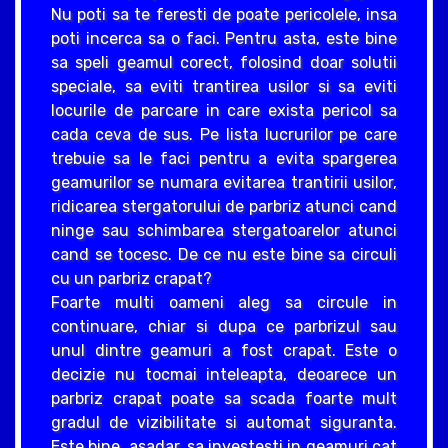
Nu poti sa te feresti de poate pericolele, insa
poti incerca sa o faci. Pentru asta, este bine
sa speli geamul corect, folosind doar solutii
speciale, sa eviti trantirea usilor si sa eviti
locurile de parcare in care exista pericol sa
cada ceva de sus. Pe lista lucrurilor pe care
trebuie sa le faci pentru a evita spargerea
geamurilor se numara evitarea trantirii usilor,
ridicarea stergatorului de parbriz atunci cand
ninge sau schimbarea stergatoarelor atunci
cand se tocesc. De ce nu este bine sa circuli
cu un parbriz crapat?
Foarte multi oameni aleg sa circule in
continuare, chiar si dupa ce parbrizul sau
unul dintre geamuri a fost crapat. Este o
decizie nu tocmai inteleapta, deoarece un
parbriz crapat poate sa scada foarte mult
gradul de vizibilitate si automat siguranta.
Este bine, asadar, sa investesti in geamuri cat