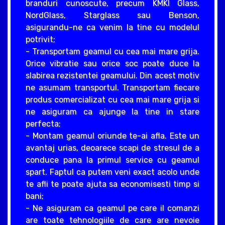
branduri cunoscute, precum KMKI Glass,
NordGlass, Starglass sau Benson,
asigurandu-ne ca venim la tine cu modelul
potrivit;
- Transportam geamul cu cea mai mare grija.
Orice vibratie sau orice soc poate duce la
slabirea rezistentei geamului. Din acest motiv
ne asumam transportul. Transportam fiecare
produs comercializat cu cea mai mare grija si
ne asiguram ca ajunge la tine in stare
perfecta;
- Montam geamul oriunde te-ai afla. Este un
avantaj urias, deoarece scapi de stresul de a
conduce pana la primul service cu geamul
spart. Faptul ca putem veni exact acolo unde
te afli te poate ajuta sa economisesti timp si
bani;
- Ne asiguram ca geamul pe care il comanzi
are toate tehnologiile de care are nevoie