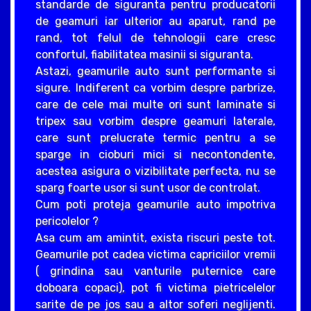
standarde de siguranta pentru producatorii
de geamuri iar ulterior au aparut, rand pe
rand, tot felul de tehnologii care cresc
confortul, fiabilitatea masinii si siguranta.
Astazi, geamurile auto sunt performante si
sigure. Indiferent ca vorbim despre parbrize,
care de cele mai multe ori sunt laminate si
tripex sau vorbim despre geamuri laterale,
care sunt prelucrate termic pentru a se
sparge in cioburi mici si necontondente,
acestea asigura o vizibilitate perfecta, nu se
sparg foarte usor si sunt usor de controlat.
Cum poti proteja geamurile auto impotriva
pericolelor ?
Asa cum am amintit, exista riscuri peste tot.
Geamurile pot cadea victima capriciilor vremii
( grindina sau vanturile puternice care
doboara copaci), pot fi victima pietricelelor
sarite de pe jos sau a altor soferi neglijenti.