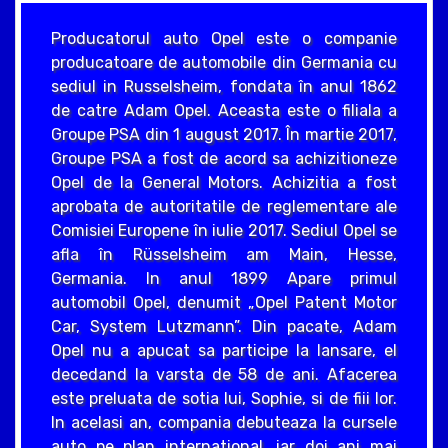
Producatorul auto Opel este o companie
producatoare de automobile din Germania cu
sediul in Russelsheim, fondata în anul 1862
de catre Adam Opel. Aceasta este o filiala a
Groupe PSA din 1 august 2017. În martie 2017,
Groupe PSA a fost de acord sa achizitioneze
Opel de la General Motors. Achizitia a fost
aprobata de autoritatile de reglementare ale
Comisiei Europene în iulie 2017. Sediul Opel se
afla în Rüsselsheim am Main, Hesse,
Germania. In anul 1899 Apare primul
automobil Opel, denumit „Opel Patent Motor
Car, System Lutzmann”. Din pacate, Adam
Opel nu a apucat sa participe la lansare, el
decedand la varsta de 58 de ani. Afacerea
este preluata de sotia lui, Sophie, si de fiii lor.
In acelasi an, compania debuteaza la cursele
auto pe plan international, iar doi ani mai