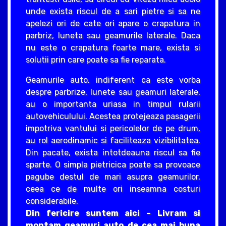
unde exista riscul de a sari pietre si sa ne
apelezi ori de cate ori apare o crapatura in
parbriz, luneta sau geamurile laterale. Daca
nu este o crapatura foarte mare, exista si
solutii prin care poate sa fie reparata.
Geamurile auto, indiferent ca este vorba
despre parbrize, lunete sau geamuri laterale,
au o importanta uriasa in timpul rularii
autovehiculului. Acestea protejeaza pasagerii
impotriva vantului si pericolelor de pe drum,
au rol aerodinamic si faciliteaza vizibilitatea.
Din pacate, exista intotdeauna riscul sa fie
sparte. O simpla pietricica poate sa provoace
pagube destul de mari asupra geamurilor,
ceea ce de multe ori inseamna costuri
considerabile.
Din fericire suntem aici – Livram si
montam geamuri auto de cea mai buna