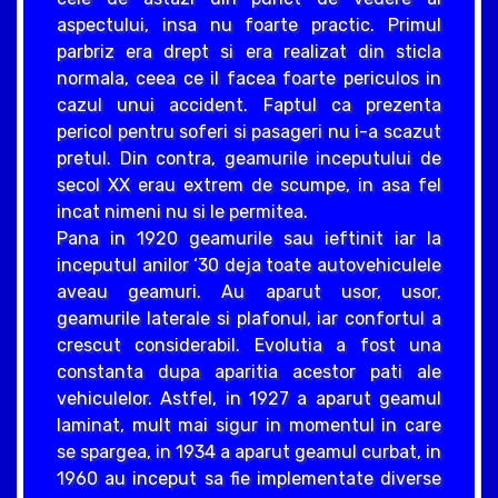
aspectului, insa nu foarte practic. Primul
parbriz era drept si era realizat din sticla
normala, ceea ce il facea foarte periculos in
cazul unui accident. Faptul ca prezenta
pericol pentru soferi si pasageri nu i-a scazut
pretul. Din contra, geamurile inceputului de
secol XX erau extrem de scumpe, in asa fel
incat nimeni nu si le permitea.
Pana in 1920 geamurile sau ieftinit iar la
inceputul anilor ‘30 deja toate autovehiculele
aveau geamuri. Au aparut usor, usor,
geamurile laterale si plafonul, iar confortul a
crescut considerabil. Evolutia a fost una
constanta dupa aparitia acestor pati ale
vehiculelor. Astfel, in 1927 a aparut geamul
laminat, mult mai sigur in momentul in care
se spargea, in 1934 a aparut geamul curbat, in
1960 au inceput sa fie implementate diverse