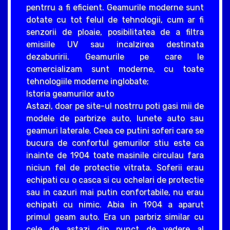
pentrru a fi eficient. Geamurile moderne sunt
dotate cu tot felul de tehnologii, cum ar fi
senzorii de ploaie, posibilitatea de a filtra
emisiile UV sau incalzirea destinata
dezaburirii. Geamurile pe care le
comercializam sunt moderne, cu toate
tehnologiile moderne inglobate;
Istoria geamurilor auto
Astazi, doar pe site-ul nostrru poti gasi mii de
modele de parbrize auto, lunete auto sau
geamuri laterale. Ceea ce putini soferi care se
bucura de confortul gemurilor stiu este ca
inainte de 1904 toate masinile circulau fara
niciun fel de protectie vitrata. Soferii erau
echipati cu o casca si cu ochelari de protectie
sau in cazuri mai putin confortabile, nu erau
echipati cu nimic. Abia in 1904 a aparut
primul geam auto. Era un parbriz similar cu
cele de astazi din punct de vedere al