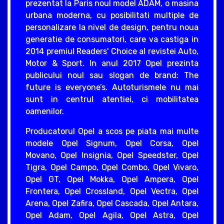
prezentat la Paris noul model ADAM, o masina
urbana moderna, cu posibilitati multiple de
personalizare la nivel de design, pentru noua
generatie de consumatori, care va castiga in
2014 premiul Readers' Choice al revistei Auto,
Motor & Sport. In anul 2017 Opel prezinta
publicului noul sau slogan de brand: The
future is everyone’s. Autoturismele nu mai
sunt in centrul atentiei, ci mobilitatea
oamenilor.
Producatorul Opel a scos pe piata mai multe
modele Opel Signum, Opel Corsa, Opel
Movano, Opel Insignia, Opel Speedster, Opel
Tigra, Opel Campo, Opel Combo, Opel Vivaro,
Opel GT, Opel Mokka, Opel Ampera, Opel
Frontera, Opel Crossland, Opel Vectra, Opel
Arena, Opel Zafira, Opel Cascada, Opel Antara,
Opel Adam, Opel Agila, Opel Astra, Opel