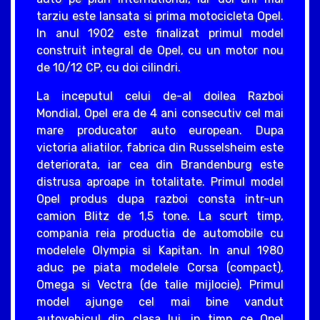
tarziu este lansata si prima motocicleta Opel.
In anul 1902 este finalizat primul model
construit integral de Opel, cu un motor nou
de 10/12 CP, cu doi cilindri.
La inceputul celui de-al doilea Razboi
Mondial, Opel era de 4 ani consecutiv cel mai
mare producator auto european. Dupa
victoria aliatilor, fabrica din Russelsheim este
deteriorata, iar cea din Brandenburg este
distrusa aproape in totalitate. Primul model
Opel produs dupa razboi consta intr-un
camion Blitz de 1,5 tone. La scurt timp,
compania reia productia de automobile cu
modelele Olympia si Kapitan. In anul 1980
aduc pe piata modelele Corsa (compact),
Omega si Vectra (de talie mijlocie). Primul
model ajunge cel mai bine vandut
autovehicul din clasa lui, in timp ce Opel