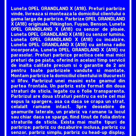
Luneta OPEL GRANDLAND X (A18). Preturi parbrize
vinde, livreaza si monteaza la domiciliul clientului o
gama larga de parbrize. Parbrize OPEL GRANDLAND
X (A18) originale, Pilkington, Fuyao, Benson. Luneta
OPEL GRANDLAND X (A18) cu senzor de ploaie,
Luneta OPEL GRANDLAND X (A18) cu senzor lumina,
Luneta OPEL GRANDLAND X (A18) cu incalzire,
Luneta OPEL GRANDLAND X (A18) cu antena radio
incorporata, Luneta OPEL GRANDLAND X (A18) cu
parasolar. Preturi parbrize practica cele mai mici
preturi de pe piata, oferind in acelasi timp servicii
de inalta calitate precum si o garantie de 2 ani
pentru toate parbrizele vandute si montate.
Montam parbrize la domiciliul clientului in Bucuresti
si Ilfov. Parbrizul unei masini este geamul din
partea frontala. Un parbriz este format din doua
straturi de sticla, legate cu o folie transparenta.
Parbrizul are doua straturi pentru ca este cel mai
expus la spargere, asa ca daca se crapa un strat,
celalalt ramane intact. Spre deosebire de
geamurile laterale, un prabriz va ramane la locul
sau chiar daca se sparge, fiind tinut de folia dintre
straturile de sticla. Exista mai multe tipuri de
parbrize: parbriz cu dezaburire inclusa, parbriz cu
senzor, parbriz simplu, parbriz cu head-up display,