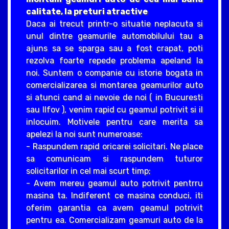
calitate, la preturi atractive
Daca ai trecut printr-o situatie neplacuta si
unul dintre geamurile automobilului tau a
ajuns sa se sparga sau a fost crapat, poti
rezolva foarte repede problema apeland la
noi. Suntem o companie cu istorie bogata in
comercializarea si montarea geamurilor auto
si atunci cand ai nevoie de noi ( in Bucuresti
sau Ilfov ), venim rapid cu geamul potrivit si il
inlocuim. Motivele pentru care merita sa
apelezi la noi sunt numeroase:
- Raspundem rapid oricarei solicitari. Ne place
sa comunicam si raspundem tuturor
solicitarilor in cel mai scurt timp;
- Avem mereu geamul auto potrivit pentrru
masina ta. Indiferent ce masina conduci, iti
oferim garantia ca avem geamul potrivit
pentru ea. Comercializam geamuri auto de la