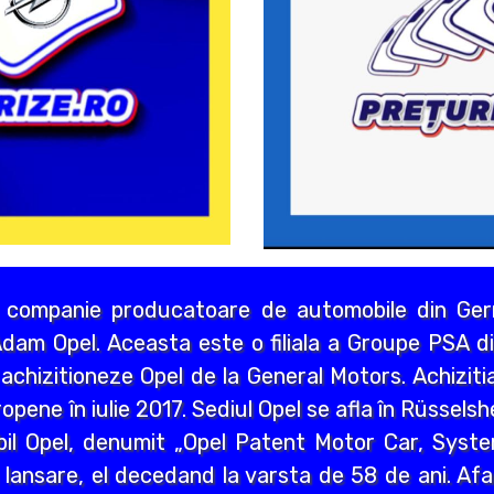
 companie producatoare de automobile din Germ
dam Opel. Aceasta este o filiala a Groupe PSA di
chizitioneze Opel de la General Motors. Achizitia
opene în iulie 2017. Sediul Opel se afla în Rüssels
bil Opel, denumit „Opel Patent Motor Car, Syst
 lansare, el decedand la varsta de 58 de ani. Afa