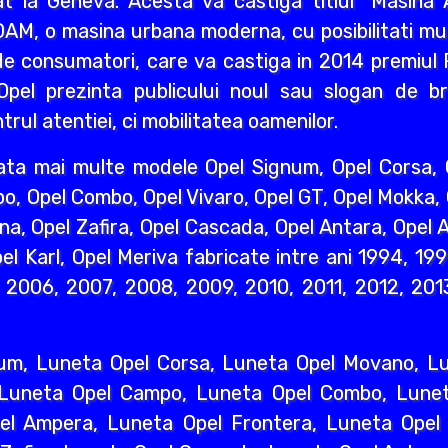
 la Geneva. Acesta va castiga titlul "Masina A
AM, o masina urbana moderna, cu posibilitati mult
e consumatori, care va castiga in 2014 premiul R
pel prezinta publicului noul sau slogan de br
rul atentiei, ci mobilitatea oamenilor.
ata mai multe modele Opel Signum, Opel Corsa, O
o, Opel Combo, Opel Vivaro, Opel GT, Opel Mokka,
na, Opel Zafira, Opel Cascada, Opel Antara, Opel A
l Karl, Opel Meriva fabricate intre ani 1994, 19
2006, 2007, 2008, 2009, 2010, 2011, 2012, 2013
um, Luneta Opel Corsa, Luneta Opel Movano, Lun
 Luneta Opel Campo, Luneta Opel Combo, Lunet
l Ampera, Luneta Opel Frontera, Luneta Opel 