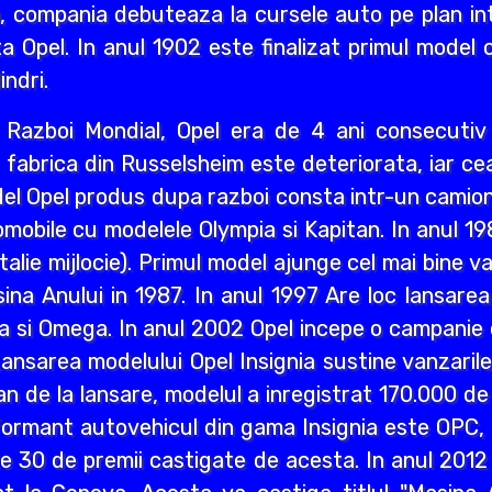
i an, compania debuteaza la cursele auto pe plan int
a Opel. In anul 1902 este finalizat primul model 
indri.
ea Razboi Mondial, Opel era de 4 ani consecuti
r, fabrica din Russelsheim este deteriorata, iar 
del Opel produs dupa razboi consta intr-un camion 
mobile cu modelele Olympia si Kapitan. In anul 1
lie mijlocie). Primul model ajunge cel mai bine va
a Anului in 1987. In anul 1997 Are loc lansarea M
a si Omega. In anul 2002 Opel incepe o campanie d
ansarea modelului Opel Insignia sustine vanzaril
an de la lansare, modelul a inregistrat 170.000 d
ormant autovehicul din gama Insignia este OPC, n
lte 30 de premii castigate de acesta. In anul 2012