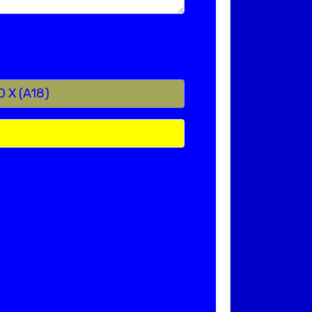
D X (A18)