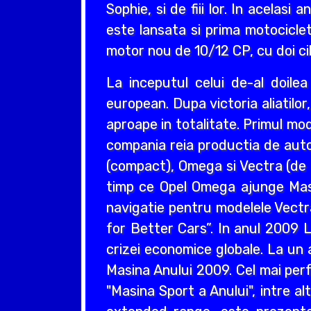
Sophie, si de fiii lor. In acelas
este lansata si prima motociclet
motor nou de 10/12 CP, cu doi cil
La inceputul celui de-al doil
european. Dupa victoria aliatilo
aproape in totalitate. Primul mo
compania reia productia de auto
(compact), Omega si Vectra (de ta
timp ce Opel Omega ajunge Masin
navigatie pentru modelele Vectr
for Better Cars”. In anul 2009 L
crizei economice globale. La un 
Masina Anului 2009. Cel mai perf
"Masina Sport a Anului", intre a