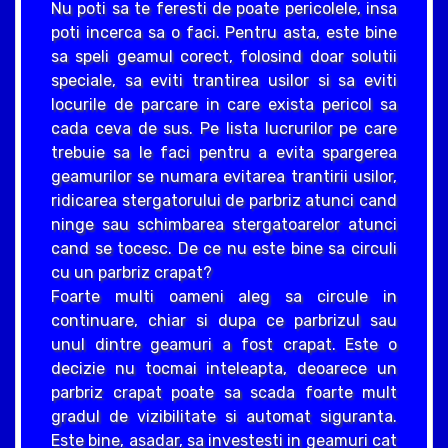
Nu poti sa te feresti de poate pericolele, insa
poti incerca sa o faci. Pentru asta, este bine
sa speli geamul corect, folosind doar solutii
speciale, sa eviti trantirea usilor si sa eviti
locurile de parcare in care exista pericol sa
cada ceva de sus. Pe lista lucrurilor pe care
trebuie sa le faci pentru a evita spargerea
geamurilor se numara evitarea trantirii usilor,
ridicarea stergatorului de parbriz atunci cand
ninge sau schimbarea stergatoarelor atunci
cand se tocesc. De ce nu este bine sa circuli
cu un parbriz crapat?
Foarte multi oameni aleg sa circule in
continuare, chiar si dupa ce parbrizul sau
unul dintre geamuri a fost crapat. Este o
decizie nu tocmai inteleapta, deoarece un
parbriz crapat poate sa scada foarte mult
gradul de vizibilitate si automat siguranta.
Este bine, asadar, sa investesti in geamuri cat