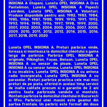
INSIGNIA A Otopeni, Luneta OPEL INSIGNIA A Oras
Pantelimon, Luneta OPEL INSIGNIA A Popesti
Leordeni, Luneta OPEL INSIGNIA A Voluntari.
Produse disponibile pentru anii: 1982, 1983, 1984,
1985, 1986, 1987, 1988, 1989, 1990, 1991, 1992,
1993, 1994, 1995, 1996, 1997, 1998, 1999, 2000,
2001, 2002, 2003, 2004, 2005, 2006, 2007, 2008,
2009, 2010, 2011, 2012, 2013, 2014, 2015, 2016,
2017, 2018, 2019, 2020
Luneta OPEL INSIGNIA A. Preturi parbrize vinde,
livreaza si monteaza la domiciliul clientului o gama
larga de parbrize. Parbrize OPEL INSIGNIA A
originale, Pilkington, Fuyao, Benson. Luneta OPEL
INSIGNIA A cu senzor de ploaie, Luneta OPEL
INSIGNIA A cu senzor lumina, Luneta OPEL INSIGNIA
A cu incalzire, Luneta OPEL INSIGNIA A cu antena
radio incorporata, Luneta OPEL INSIGNIA A cu
parasolar. Preturi parbrize practica cele mai mici
preturi de pe piata, oferind in acelasi timp servicii
de inalta calitate precum si o garantie de 2 ani
pentru toate parbrizele vandute si montate.
Montam parbrize la domiciliul clientului in Bucuresti
si Ilfov. Parbrizul unei masini este geamul din
partea frontala. Un parbriz este format din doua