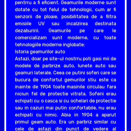
pentrru a fi eficient. Geamurile moderne sunt
dotate cu tot felul de tehnologii, cum ar fi
senzorii de ploaie, posibilitatea de a filtra
emisiile UV sau incalzirea destinata
dezaburirii. Geamurile pe care le
comercializam sunt moderne, cu toate
tehnologiile moderne inglobate;
Istoria geamurilor auto
Astazi, doar pe site-ul nostrru poti gasi mii de
modele de parbrize auto, lunete auto sau
geamuri laterale. Ceea ce putini soferi care se
bucura de confortul gemurilor stiu este ca
inainte de 1904 toate masinile circulau fara
niciun fel de protectie vitrata. Soferii erau
echipati cu o casca si cu ochelari de protectie
sau in cazuri mai putin confortabile, nu erau
echipati cu nimic. Abia in 1904 a aparut
primul geam auto. Era un parbriz similar cu
cele de astazi din punct de vedere al