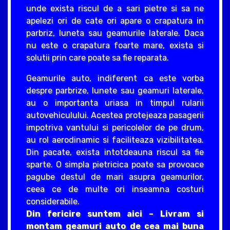
unde exista riscul de a sari pietre si sa ne
apelezi ori de cate ori apare o crapatura in
parbriz, luneta sau geamurile laterale. Daca
nu este o crapatura foarte mare, exista si
solutii prin care poate sa fie reparata.
Geamurile auto, indiferent ca este vorba
despre parbrize, lunete sau geamuri laterale,
au o importanta uriasa in timpul rularii
autovehiculului. Acestea protejeaza pasagerii
impotriva vantului si pericolelor de pe drum,
au rol aerodinamic si faciliteaza vizibilitatea.
Din pacate, exista intotdeauna riscul sa fie
sparte. O simpla pietricica poate sa provoace
pagube destul de mari asupra geamurilor,
ceea ce de multe ori inseamna costuri
considerabile.
Din fericire suntem aici – Livram si
montam geamuri auto de cea mai buna