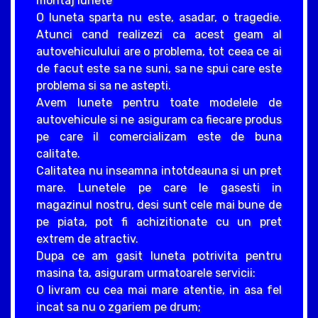
montaj lunete
O luneta sparta nu este, asadar, o tragedie.
Atunci cand realizezi ca acest geam al
autovehiculului are o problema, tot ceea ce ai
de facut este sa ne suni, sa ne spui care este
problema si sa ne astepti.
Avem lunete pentru toate modelele de
autovehicule si ne asiguram ca fiecare produs
pe care il comercializam este de buna
calitate.
Calitatea nu inseamna intotdeauna si un pret
mare. Lunetele pe care le gasesti in
magazinul nostru, desi sunt cele mai bune de
pe piata, pot fi achizitionate cu un pret
extrem de atractiv.
Dupa ce am gasit luneta potrivita pentru
masina ta, asiguram urmatoarele servicii:
O livram cu cea mai mare atentie, in asa fel
incat sa nu o zgariem pe drum;