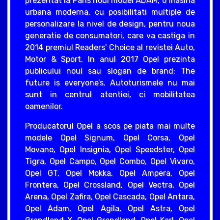
prezentat la Paris noul model ADAM, o masina
urbana moderna, cu posibilitati multiple de
personalizare la nivel de design, pentru noua
generatie de consumatori, care va castiga in
2014 premiul Readers' Choice al revistei Auto,
Motor & Sport. In anul 2017 Opel prezinta
publicului noul sau slogan de brand: The
future is everyone’s. Autoturismele nu mai
sunt in centrul atentiei, ci mobilitatea
oamenilor.
Producatorul Opel a scos pe piata mai multe
modele Opel Signum, Opel Corsa, Opel
Movano, Opel Insignia, Opel Speedster, Opel
Tigra, Opel Campo, Opel Combo, Opel Vivaro,
Opel GT, Opel Mokka, Opel Ampera, Opel
Frontera, Opel Crossland, Opel Vectra, Opel
Arena, Opel Zafira, Opel Cascada, Opel Antara,
Opel Adam, Opel Agila, Opel Astra, Opel