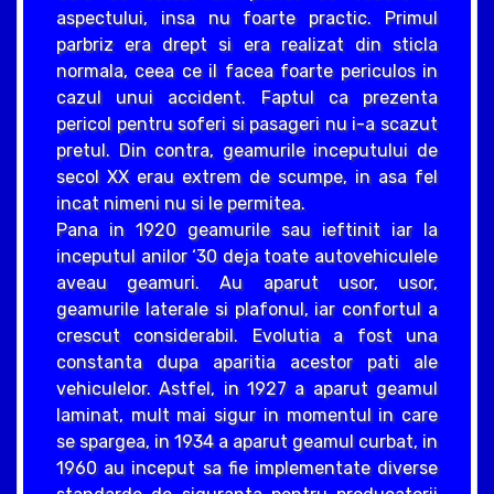
aspectului, insa nu foarte practic. Primul
parbriz era drept si era realizat din sticla
normala, ceea ce il facea foarte periculos in
cazul unui accident. Faptul ca prezenta
pericol pentru soferi si pasageri nu i-a scazut
pretul. Din contra, geamurile inceputului de
secol XX erau extrem de scumpe, in asa fel
incat nimeni nu si le permitea.
Pana in 1920 geamurile sau ieftinit iar la
inceputul anilor ‘30 deja toate autovehiculele
aveau geamuri. Au aparut usor, usor,
geamurile laterale si plafonul, iar confortul a
crescut considerabil. Evolutia a fost una
constanta dupa aparitia acestor pati ale
vehiculelor. Astfel, in 1927 a aparut geamul
laminat, mult mai sigur in momentul in care
se spargea, in 1934 a aparut geamul curbat, in
1960 au inceput sa fie implementate diverse