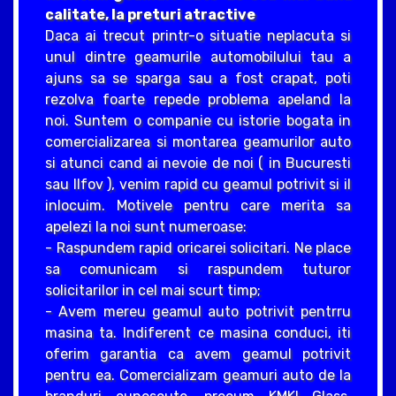
calitate, la preturi atractive
Daca ai trecut printr-o situatie neplacuta si
unul dintre geamurile automobilului tau a
ajuns sa se sparga sau a fost crapat, poti
rezolva foarte repede problema apeland la
noi. Suntem o companie cu istorie bogata in
comercializarea si montarea geamurilor auto
si atunci cand ai nevoie de noi ( in Bucuresti
sau Ilfov ), venim rapid cu geamul potrivit si il
inlocuim. Motivele pentru care merita sa
apelezi la noi sunt numeroase:
- Raspundem rapid oricarei solicitari. Ne place
sa comunicam si raspundem tuturor
solicitarilor in cel mai scurt timp;
- Avem mereu geamul auto potrivit pentrru
masina ta. Indiferent ce masina conduci, iti
oferim garantia ca avem geamul potrivit
pentru ea. Comercializam geamuri auto de la