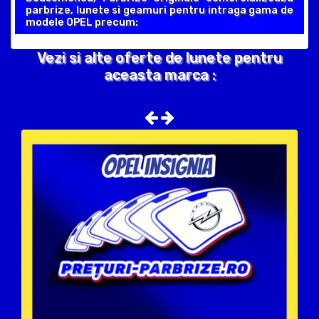
parbrize, lunete si geamuri pentru intraga gama de
modele OPEL precum:
Vezi si alte oferte de lunete pentru
aceasta marca :