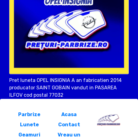
Pret luneta OPEL INSIGNIA A an fabricatien 2014
producator SAINT GOBAIN vandut in PASAREA
ILFOV cod postal 77032
Parbrize
Acasa
Lunete
Contact
Geamuri
Vreau un