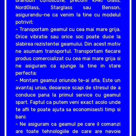
branduri cunoscute, precum KMKI Glass,
NordGlass, Starglass sau Benson,
asigurandu-ne ca venim la tine cu modelul
potrivit;
- Transportam geamul cu cea mai mare grija.
Orice vibratie sau orice soc poate duce la
slabirea rezistentei geamului. Din acest motiv
ne asumam transportul. Transportam fiecare
produs comercializat cu cea mai mare grija si
ne asiguram ca ajunge la tine in stare
perfecta;
- Montam geamul oriunde te-ai afla. Este un
avantaj urias, deoarece scapi de stresul de a
conduce pana la primul service cu geamul
spart. Faptul ca putem veni exact acolo unde
te afli te poate ajuta sa economisesti timp si
bani;
- Ne asiguram ca geamul pe care il comanzi
are toate tehnologiile de care are nevoie