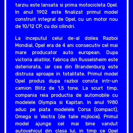
tarziu este lansata si prima motocicleta Opel.
In anul 1902 este finalizat primul model
construit integral de Opel, cu un motor nou
de 10/12 CP, cu doi cilindri.
La inceputul celui de-al doilea Razboi
Mondial, Opel era de 4 ani consecutiv cel mai
mare producator auto european. Dupa
victoria aliatilor, fabrica din Russelsheim este
deteriorata, iar cea din Brandenburg este
distrusa aproape in totalitate. Primul model
Opel produs dupa razboi consta intr-un
camion Blitz de 1,5 tone. La scurt timp,
compania reia productia de automobile cu
modelele Olympia si Kapitan. In anul 1980
aduc pe piata modelele Corsa (compact),
Omega si Vectra (de talie mijlocie). Primul
model ajunge cel mai bine vandut
autovehicul din clasa lui, in timp ce Opel