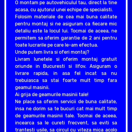
O montam pe autovehiculul tau, direct la tine
acasa, cu ajutorul unei echipe de specialisti.
Folosim materiale de cea mai buna calitate
pentru montaj si ne asiguram ca fiecare mic
detaliu este la locul lui. Tocmai de aceea, ne
permitem sa oferim garantie de 2 ani pentru
toate lucrarile pe care le-am efectua.
Unde putem livra si oferi montaj?
Livram lunetele si oferim montaj gratuit
oriunde in Bucuresti si Ilfov. Asiguram o
livrare rapida, in asa fel incat sa nu
trebuiasca sa stai foarte mult timp fara
geamul masinii.
Ai grija de geamurile masinii tale!
Ne place sa oferim servicii de buna calitate,
insa ne dorim sa te bucuri cat mai mult timp
de geamurile masinii tale. Tocmai de aceea,
incearca sa le cureti frecvent, sa eviti sa
trantesti usile, sa circul cu viteza mica acolo