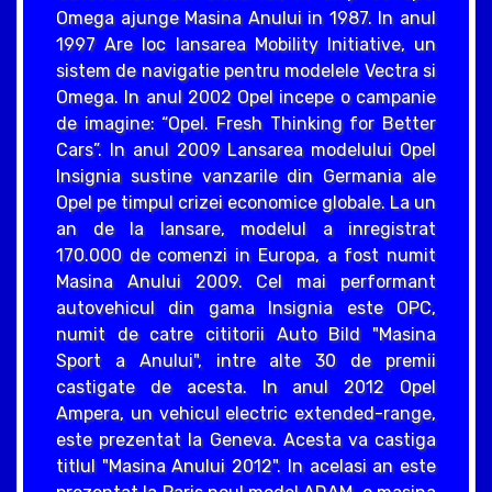
Omega ajunge Masina Anului in 1987. In anul
1997 Are loc lansarea Mobility Initiative, un
sistem de navigatie pentru modelele Vectra si
Omega. In anul 2002 Opel incepe o campanie
de imagine: “Opel. Fresh Thinking for Better
Cars”. In anul 2009 Lansarea modelului Opel
Insignia sustine vanzarile din Germania ale
Opel pe timpul crizei economice globale. La un
an de la lansare, modelul a inregistrat
170.000 de comenzi in Europa, a fost numit
Masina Anului 2009. Cel mai performant
autovehicul din gama Insignia este OPC,
numit de catre cititorii Auto Bild "Masina
Sport a Anului", intre alte 30 de premii
castigate de acesta. In anul 2012 Opel
Ampera, un vehicul electric extended-range,
este prezentat la Geneva. Acesta va castiga
titlul "Masina Anului 2012". In acelasi an este