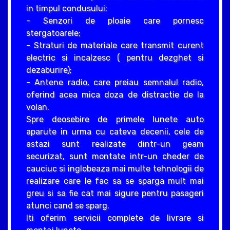
in timpul condusului:
- Senzori de ploaie care pornesc
stergatoarele;
- Straturi de materiale care transmit curent
electric si incalzesc ( pentru dezghet si
dezaburire);
- Antene radio, care preiau semnalul radio,
oferind acea mica doza de distractie de la
volan.
Spre deosebire de primele lunete auto
aparute in urma cu cateva decenii, cele de
astazi sunt realizate dintr-un geam
securizat, sunt montate intr-un cheder de
cauciuc si inglobeaza mai multe tehnologii de
realizare care le fac sa se sparga mult mai
greu si sa fie cat mai sigure pentru pasageri
atunci cand se sparg.
Iti oferim servicii complete de livrare si