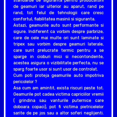
standarde de siguranta pentru producatorii
de geamuri iar ulterior au aparut, rand pe
rand, tot felul de tehnologii care cresc
confortul, fiabilitatea masinii si siguranta.
Astazi, geamurile auto sunt performante si
sigure. Indiferent ca vorbim despre parbrize,
care de cele mai multe ori sunt laminate si
tripex sau vorbim despre geamuri laterale,
care sunt prelucrate termic pentru a se
sparge in cioburi mici si necontondente,
acestea asigura o vizibilitate perfecta, nu se
sparg foarte usor si sunt usor de controlat.
Cum poti proteja geamurile auto impotriva
pericolelor ?
Asa cum am amintit, exista riscuri peste tot.
Geamurile pot cadea victima capriciilor vremii
( grindina sau vanturile puternice care
doboara copaci), pot fi victima pietricelelor
sarite de pe jos sau a altor soferi neglijenti.