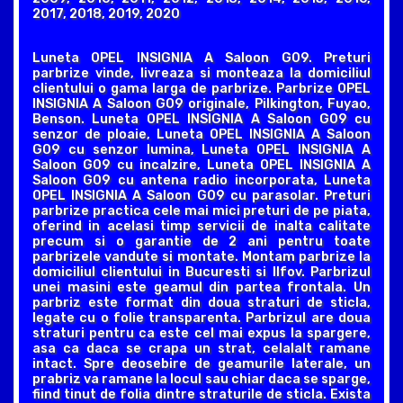
2017, 2018, 2019, 2020
Luneta OPEL INSIGNIA A Saloon G09. Preturi
parbrize vinde, livreaza si monteaza la domiciliul
clientului o gama larga de parbrize. Parbrize OPEL
INSIGNIA A Saloon G09 originale, Pilkington, Fuyao,
Benson. Luneta OPEL INSIGNIA A Saloon G09 cu
senzor de ploaie, Luneta OPEL INSIGNIA A Saloon
G09 cu senzor lumina, Luneta OPEL INSIGNIA A
Saloon G09 cu incalzire, Luneta OPEL INSIGNIA A
Saloon G09 cu antena radio incorporata, Luneta
OPEL INSIGNIA A Saloon G09 cu parasolar. Preturi
parbrize practica cele mai mici preturi de pe piata,
oferind in acelasi timp servicii de inalta calitate
precum si o garantie de 2 ani pentru toate
parbrizele vandute si montate. Montam parbrize la
domiciliul clientului in Bucuresti si Ilfov. Parbrizul
unei masini este geamul din partea frontala. Un
parbriz este format din doua straturi de sticla,
legate cu o folie transparenta. Parbrizul are doua
straturi pentru ca este cel mai expus la spargere,
asa ca daca se crapa un strat, celalalt ramane
intact. Spre deosebire de geamurile laterale, un
prabriz va ramane la locul sau chiar daca se sparge,
fiind tinut de folia dintre straturile de sticla. Exista