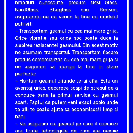
branduri cunoscute, precum KMKI Glass,
NordGlass, Starglass sau Benson,
asigurandu-ne ca venim la tine cu modelul
potrivit;
- Transportam geamul cu cea mai mare grija.
Orice vibratie sau orice soc poate duce la
slabirea rezistentei geamului. Din acest motiv
ne asumam transportul. Transportam fiecare
produs comercializat cu cea mai mare grija si
ne asiguram ca ajunge la tine in stare
perfecta;
- Montam geamul oriunde te-ai afla. Este un
avantaj urias, deoarece scapi de stresul de a
conduce pana la primul service cu geamul
spart. Faptul ca putem veni exact acolo unde
te afli te poate ajuta sa economisesti timp si
bani;
- Ne asiguram ca geamul pe care il comanzi
are toate tehnologiile de care are nevoie