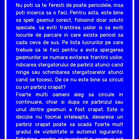
Nu poti sa te feresti de poate pericolele, insa
poti incerca sa o faci. Pentru asta, este bine
sa speli geamul corect, folosind doar solutii
speciale, sa eviti trantirea usilor si sa eviti
locurile de parcare in care exista pericol sa
cada ceva de sus. Pe lista lucrurilor pe care
trebuie sa le faci pentru a evita spargerea
geamurilor se numara evitarea trantirii usilor,
ridicarea stergatorului de parbriz atunci cand
ninge sau schimbarea stergatoarelor atunci
cand se tocesc. De ce nu este bine sa circuli
cu un parbriz crapat?
Foarte multi oameni aleg sa circule in
continuare, chiar si dupa ce parbrizul sau
unul dintre geamuri a fost crapat. Este o
decizie nu tocmai inteleapta, deoarece un
parbriz crapat poate sa scada foarte mult
gradul de vizibilitate si automat siguranta.