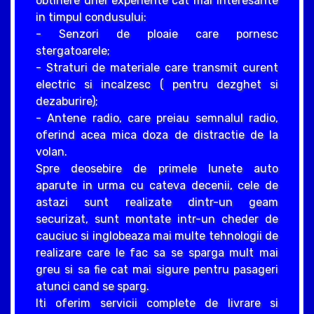
obtinere unei experiente cat mai interesante
in timpul condusului:
- Senzori de ploaie care pornesc
stergatoarele;
- Straturi de materiale care transmit curent
electric si incalzesc ( pentru dezghet si
dezaburire);
- Antene radio, care preiau semnalul radio,
oferind acea mica doza de distractie de la
volan.
Spre deosebire de primele lunete auto
aparute in urma cu cateva decenii, cele de
astazi sunt realizate dintr-un geam
securizat, sunt montate intr-un cheder de
cauciuc si inglobeaza mai multe tehnologii de
realizare care le fac sa se sparga mult mai
greu si sa fie cat mai sigure pentru pasageri
atunci cand se sparg.
Iti oferim servicii complete de livrare si