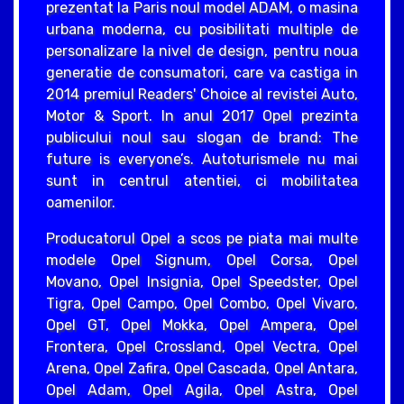
prezentat la Paris noul model ADAM, o masina
urbana moderna, cu posibilitati multiple de
personalizare la nivel de design, pentru noua
generatie de consumatori, care va castiga in
2014 premiul Readers' Choice al revistei Auto,
Motor & Sport. In anul 2017 Opel prezinta
publicului noul sau slogan de brand: The
future is everyone’s. Autoturismele nu mai
sunt in centrul atentiei, ci mobilitatea
oamenilor.
Producatorul Opel a scos pe piata mai multe
modele Opel Signum, Opel Corsa, Opel
Movano, Opel Insignia, Opel Speedster, Opel
Tigra, Opel Campo, Opel Combo, Opel Vivaro,
Opel GT, Opel Mokka, Opel Ampera, Opel
Frontera, Opel Crossland, Opel Vectra, Opel
Arena, Opel Zafira, Opel Cascada, Opel Antara,
Opel Adam, Opel Agila, Opel Astra, Opel