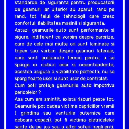
standarde de siguranta pentru producatorii
de geamuri iar ulterior au aparut, rand pe
rand, tot felul de tehnologii care cresc
confortul, fiabilitatea masinii si siguranta.
Astazi, geamurile auto sunt performante si
sigure. Indiferent ca vorbim despre parbrize,
care de cele mai multe ori sunt laminate si
tripex sau vorbim despre geamuri laterale,
care sunt prelucrate termic pentru a se
sparge in cioburi mici si necontondente,
acestea asigura o vizibilitate perfecta, nu se
sparg foarte usor si sunt usor de controlat.
Cum poti proteja geamurile auto impotriva
pericolelor ?
Asa cum am amintit, exista riscuri peste tot.
Geamurile pot cadea victima capriciilor vremii
( grindina sau vanturile puternice care
doboara copaci), pot fi victima pietricelelor
sarite de pe jos sau a altor soferi neglijenti.