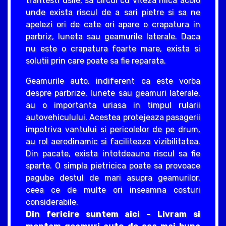
trantesti usile, sa circul cu viteza mica acolo
unde exista riscul de a sari pietre si sa ne
apelezi ori de cate ori apare o crapatura in
parbriz, luneta sau geamurile laterale. Daca
nu este o crapatura foarte mare, exista si
solutii prin care poate sa fie reparata.
Geamurile auto, indiferent ca este vorba
despre parbrize, lunete sau geamuri laterale,
au o importanta uriasa in timpul rularii
autovehiculului. Acestea protejeaza pasagerii
impotriva vantului si pericolelor de pe drum,
au rol aerodinamic si faciliteaza vizibilitatea.
Din pacate, exista intotdeauna riscul sa fie
sparte. O simpla pietricica poate sa provoace
pagube destul de mari asupra geamurilor,
ceea ce de multe ori inseamna costuri
considerabile.
Din fericire suntem aici – Livram si