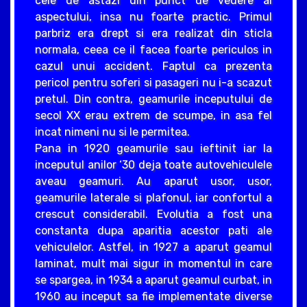
cele de astazi din punct de vedere al
aspectului, insa nu foarte practic. Primul
parbriz era drept si era realizat din sticla
normala, ceea ce il facea foarte periculos in
cazul unui accident. Faptul ca prezenta
pericol pentru soferi si pasageri nu i-a scazut
pretul. Din contra, geamurile inceputului de
secol XX erau extrem de scumpe, in asa fel
incat nimeni nu si le permitea.
Pana in 1920 geamurile sau ieftinit iar la
inceputul anilor ‘30 deja toate autovehiculele
aveau geamuri. Au aparut usor, usor,
geamurile laterale si plafonul, iar confortul a
crescut considerabil. Evolutia a fost una
constanta dupa aparitia acestor pati ale
vehiculelor. Astfel, in 1927 a aparut geamul
laminat, mult mai sigur in momentul in care
se spargea, in 1934 a aparut geamul curbat, in
1960 au inceput sa fie implementate diverse