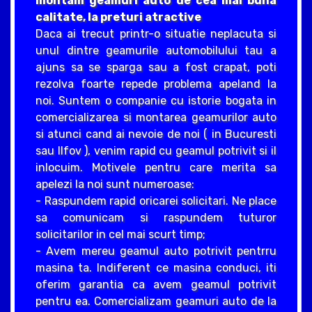
montam geamuri auto de cea mai buna
calitate, la preturi atractive
Daca ai trecut printr-o situatie neplacuta si
unul dintre geamurile automobilului tau a
ajuns sa se sparga sau a fost crapat, poti
rezolva foarte repede problema apeland la
noi. Suntem o companie cu istorie bogata in
comercializarea si montarea geamurilor auto
si atunci cand ai nevoie de noi ( in Bucuresti
sau Ilfov ), venim rapid cu geamul potrivit si il
inlocuim. Motivele pentru care merita sa
apelezi la noi sunt numeroase:
- Raspundem rapid oricarei solicitari. Ne place
sa comunicam si raspundem tuturor
solicitarilor in cel mai scurt timp;
- Avem mereu geamul auto potrivit pentrru
masina ta. Indiferent ce masina conduci, iti
oferim garantia ca avem geamul potrivit
pentru ea. Comercializam geamuri auto de la