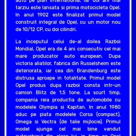
auto pe plan international, iar doi ani mai
tarziu este lansata si prima motocicleta Opel.
In anul 1902 este finalizat primul model
construit integral de Opel, cu un motor nou
de 10/12 CP, cu doi cilindri.
La inceputul celui de-al doilea Razboi
Mondial, Opel era de 4 ani consecutiv cel mai
mare producator auto european. Dupa
victoria aliatilor, fabrica din Russelsheim este
deteriorata, iar cea din Brandenburg este
distrusa aproape in totalitate. Primul model
Opel produs dupa razboi consta intr-un
camion Blitz de 1,5 tone. La scurt timp,
compania reia productia de automobile cu
modelele Olympia si Kapitan. In anul 1980
aduc pe piata modelele Corsa (compact),
Omega si Vectra (de talie mijlocie). Primul
model ajunge cel mai bine vandut