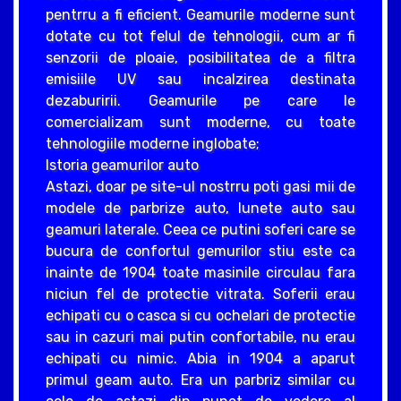
pentrru a fi eficient. Geamurile moderne sunt
dotate cu tot felul de tehnologii, cum ar fi
senzorii de ploaie, posibilitatea de a filtra
emisiile UV sau incalzirea destinata
dezaburirii. Geamurile pe care le
comercializam sunt moderne, cu toate
tehnologiile moderne inglobate;
Istoria geamurilor auto
Astazi, doar pe site-ul nostrru poti gasi mii de
modele de parbrize auto, lunete auto sau
geamuri laterale. Ceea ce putini soferi care se
bucura de confortul gemurilor stiu este ca
inainte de 1904 toate masinile circulau fara
niciun fel de protectie vitrata. Soferii erau
echipati cu o casca si cu ochelari de protectie
sau in cazuri mai putin confortabile, nu erau
echipati cu nimic. Abia in 1904 a aparut
primul geam auto. Era un parbriz similar cu