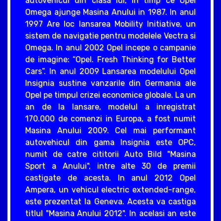
autovehicul din clasa lui, in timp ce Opel
Omega ajunge Masina Anului in 1987. In anul
1997 Are loc lansarea Mobility Initiative, un
sistem de navigatie pentru modelele Vectra si
Omega. In anul 2002 Opel incepe o campanie
de imagine: “Opel. Fresh Thinking for Better
Cars”. In anul 2009 Lansarea modelului Opel
Insignia sustine vanzarile din Germania ale
Opel pe timpul crizei economice globale. La un
an de la lansare, modelul a inregistrat
170.000 de comenzi in Europa, a fost numit
Masina Anului 2009. Cel mai performant
autovehicul din gama Insignia este OPC,
numit de catre cititorii Auto Bild "Masina
Sport a Anului", intre alte 30 de premii
castigate de acesta. In anul 2012 Opel
Ampera, un vehicul electric extended-range,
este prezentat la Geneva. Acesta va castiga
titlul "Masina Anului 2012". In acelasi an este