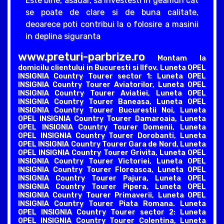
Este bine, asadar, sa investesti in geamuri cat
se poate de clare si de buna calitate,
deoarece poti contribui la o folosire a masinii
in deplina siguranta
www.preturi-parbrize.ro
Montam la
domicilu clientului in Bucuresti si Ilfov. Luneta OPEL
INSIGNIA Country Tourer sector 1: Luneta OPEL
INSIGNIA Country Tourer Aviatorilor, Luneta OPEL
INSIGNIA Country Tourer Aviatiei, Luneta OPEL
INSIGNIA Country Tourer Baneasa, Luneta OPEL
INSIGNIA Country Tourer Bucurestii Noi, Luneta
OPEL INSIGNIA Country Tourer Damaroaia, Luneta
OPEL INSIGNIA Country Tourer Domenii, Luneta
OPEL INSIGNIA Country Tourer Dorobanti, Luneta
OPEL INSIGNIA Country Tourer Gara de Nord, Luneta
OPEL INSIGNIA Country Tourer Grivita, Luneta OPEL
INSIGNIA Country Tourer Victoriei, Luneta OPEL
INSIGNIA Country Tourer Floreasca, Luneta OPEL
INSIGNIA Country Tourer Pajura, Luneta OPEL
INSIGNIA Country Tourer Pipera, Luneta OPEL
INSIGNIA Country Tourer Primaverii, Luneta OPEL
INSIGNIA Country Tourer Piata Romana. Luneta
OPEL INSIGNIA Country Tourer sector 2: Luneta
OPEL INSIGNIA Country Tourer Colentina, Luneta