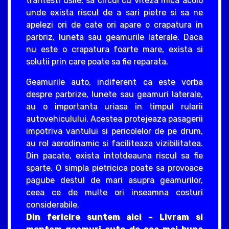
trantesti usile, sa circul cu viteza mica acolo
unde exista riscul de a sari pietre si sa ne
apelezi ori de cate ori apare o crapatura in
parbriz, luneta sau geamurile laterale. Daca
nu este o crapatura foarte mare, exista si
solutii prin care poate sa fie reparata.
Geamurile auto, indiferent ca este vorba
despre parbrize, lunete sau geamuri laterale,
au o importanta uriasa in timpul rularii
autovehiculului. Acestea protejeaza pasagerii
impotriva vantului si pericolelor de pe drum,
au rol aerodinamic si faciliteaza vizibilitatea.
Din pacate, exista intotdeauna riscul sa fie
sparte. O simpla pietricica poate sa provoace
pagube destul de mari asupra geamurilor,
ceea ce de multe ori inseamna costuri
considerabile.
Din fericire suntem aici – Livram si