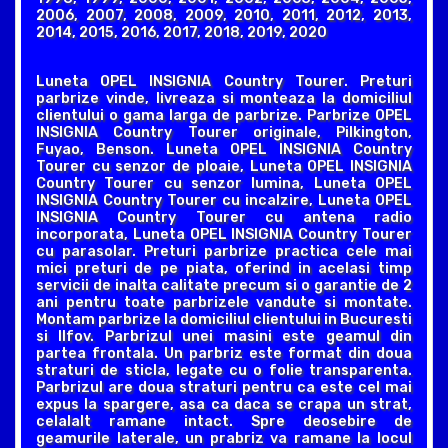
2006, 2007, 2008, 2009, 2010, 2011, 2012, 2013,
2014, 2015, 2016, 2017, 2018, 2019, 2020
Luneta OPEL INSIGNIA Country Tourer. Preturi
parbrize vinde, livreaza si monteaza la domiciliul
clientului o gama larga de parbrize. Parbrize OPEL
INSIGNIA Country Tourer originale, Pilkington,
Fuyao, Benson. Luneta OPEL INSIGNIA Country
Tourer cu senzor de ploaie, Luneta OPEL INSIGNIA
Country Tourer cu senzor lumina, Luneta OPEL
INSIGNIA Country Tourer cu incalzire, Luneta OPEL
INSIGNIA Country Tourer cu antena radio
incorporata, Luneta OPEL INSIGNIA Country Tourer
cu parasolar. Preturi parbrize practica cele mai
mici preturi de pe piata, oferind in acelasi timp
servicii de inalta calitate precum si o garantie de 2
ani pentru toate parbrizele vandute si montate.
Montam parbrize la domiciliul clientului in Bucuresti
si Ilfov. Parbrizul unei masini este geamul din
partea frontala. Un parbriz este format din doua
straturi de sticla, legate cu o folie transparenta.
Parbrizul are doua straturi pentru ca este cel mai
expus la spargere, asa ca daca se crapa un strat,
celalalt ramane intact. Spre deosebire de
geamurile laterale, un prabriz va ramane la locul