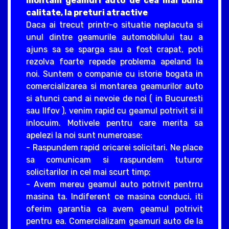
montam geamuri auto de cea mai buna
calitate, la preturi atractive
Daca ai trecut printr-o situatie neplacuta si
unul dintre geamurile automobilului tau a
ajuns sa se sparga sau a fost crapat, poti
rezolva foarte repede problema apeland la
noi. Suntem o companie cu istorie bogata in
comercializarea si montarea geamurilor auto
si atunci cand ai nevoie de noi ( in Bucuresti
sau Ilfov ), venim rapid cu geamul potrivit si il
inlocuim. Motivele pentru care merita sa
apelezi la noi sunt numeroase:
- Raspundem rapid oricarei solicitari. Ne place
sa comunicam si raspundem tuturor
solicitarilor in cel mai scurt timp;
- Avem mereu geamul auto potrivit pentrru
masina ta. Indiferent ce masina conduci, iti
oferim garantia ca avem geamul potrivit
pentru ea. Comercializam geamuri auto de la