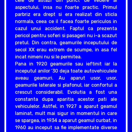
cele de astazi din punct de vedere al
aspectului, insa nu foarte practic. Primul
parbriz era drept si era realizat din sticla
normala, ceea ce il facea foarte periculos in
cazul unui accident. Faptul ca prezenta
pericol pentru soferi si pasageri nu i-a scazut
pretul. Din contra, geamurile inceputului de
secol XX erau extrem de scumpe, in asa fel
incat nimeni nu si le permitea.
Pana in 1920 geamurile sau ieftinit iar la
inceputul anilor ‘30 deja toate autovehiculele
aveau geamuri. Au aparut usor, usor,
geamurile laterale si plafonul, iar confortul a
crescut considerabil. Evolutia a fost una
constanta dupa aparitia acestor pati ale
vehiculelor. Astfel, in 1927 a aparut geamul
laminat, mult mai sigur in momentul in care
se spargea, in 1934 a aparut geamul curbat, in
1960 au inceput sa fie implementate diverse