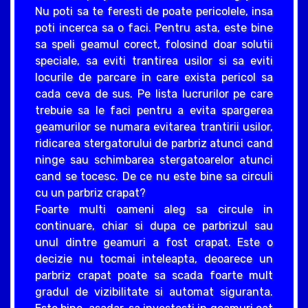
Nu poti sa te feresti de poate pericolele, insa
poti incerca sa o faci. Pentru asta, este bine
sa speli geamul corect, folosind doar solutii
speciale, sa eviti trantirea usilor si sa eviti
locurile de parcare in care exista pericol sa
cada ceva de sus. Pe lista lucrurilor pe care
trebuie sa le faci pentru a evita spargerea
geamurilor se numara evitarea trantirii usilor,
ridicarea stergatorului de parbriz atunci cand
ninge sau schimbarea stergatoarelor atunci
cand se tocesc. De ce nu este bine sa circuli
cu un parbriz crapat?
Foarte multi oameni aleg sa circule in
continuare, chiar si dupa ce parbrizul sau
unul dintre geamuri a fost crapat. Este o
decizie nu tocmai inteleapta, deoarece un
parbriz crapat poate sa scada foarte mult
gradul de vizibilitate si automat siguranta.