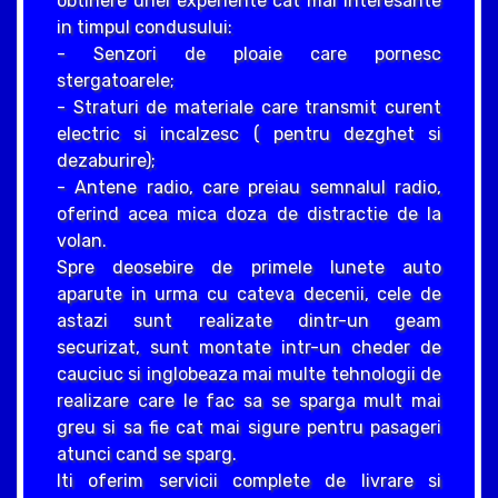
obtinere unei experiente cat mai interesante
in timpul condusului:
- Senzori de ploaie care pornesc
stergatoarele;
- Straturi de materiale care transmit curent
electric si incalzesc ( pentru dezghet si
dezaburire);
- Antene radio, care preiau semnalul radio,
oferind acea mica doza de distractie de la
volan.
Spre deosebire de primele lunete auto
aparute in urma cu cateva decenii, cele de
astazi sunt realizate dintr-un geam
securizat, sunt montate intr-un cheder de
cauciuc si inglobeaza mai multe tehnologii de
realizare care le fac sa se sparga mult mai
greu si sa fie cat mai sigure pentru pasageri
atunci cand se sparg.
Iti oferim servicii complete de livrare si