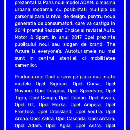
prezentat la Paris noul model ADAM, o masina
urbana moderna, cu posibilitati multiple de
personalizare la nivel de design, pentru noua
generatie de consumatori, care va castiga in
2014 premiul Readers' Choice al revistei Auto,
Motor & Sport. In anul 2017 Opel prezinta
publicului noul sau slogan de brand: The
future is everyone’s. Autoturismele nu mai
sunt in centrul atentiei, ci mobilitatea
oamenilor.
Producatorul Opel a scos pe piata mai multe
modele Opel Signum, Opel Corsa, Opel
Movano, Opel Insignia, Opel Speedster, Opel
Tigra, Opel Campo, Opel Combo, Opel Vivaro,
Opel GT, Opel Mokka, Opel Ampera, Opel
Frontera, Opel Crossland, Opel Vectra, Opel
Arena, Opel Zafira, Opel Cascada, Opel Antara,
Opel Adam, Opel Agila, Opel Astra, Opel