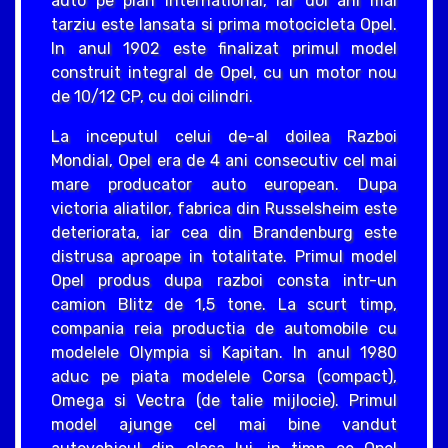
auto pe plan international, iar doi ani mai
tarziu este lansata si prima motocicleta Opel.
In anul 1902 este finalizat primul model
construit integral de Opel, cu un motor nou
de 10/12 CP, cu doi cilindri.
La inceputul celui de-al doilea Razboi
Mondial, Opel era de 4 ani consecutiv cel mai
mare producator auto european. Dupa
victoria aliatilor, fabrica din Russelsheim este
deteriorata, iar cea din Brandenburg este
distrusa aproape in totalitate. Primul model
Opel produs dupa razboi consta intr-un
camion Blitz de 1,5 tone. La scurt timp,
compania reia productia de automobile cu
modelele Olympia si Kapitan. In anul 1980
aduc pe piata modelele Corsa (compact),
Omega si Vectra (de talie mijlocie). Primul
model ajunge cel mai bine vandut