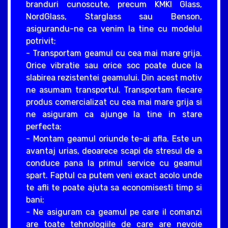
branduri cunoscute, precum KMKI Glass,
NordGlass, Starglass sau Benson,
asigurandu-ne ca venim la tine cu modelul
potrivit;
- Transportam geamul cu cea mai mare grija.
Orice vibratie sau orice soc poate duce la
slabirea rezistentei geamului. Din acest motiv
ne asumam transportul. Transportam fiecare
produs comercializat cu cea mai mare grija si
ne asiguram ca ajunge la tine in stare
perfecta;
- Montam geamul oriunde te-ai afla. Este un
avantaj urias, deoarece scapi de stresul de a
conduce pana la primul service cu geamul
spart. Faptul ca putem veni exact acolo unde
te afli te poate ajuta sa economisesti timp si
bani;
- Ne asiguram ca geamul pe care il comanzi
are toate tehnologiile de care are nevoie