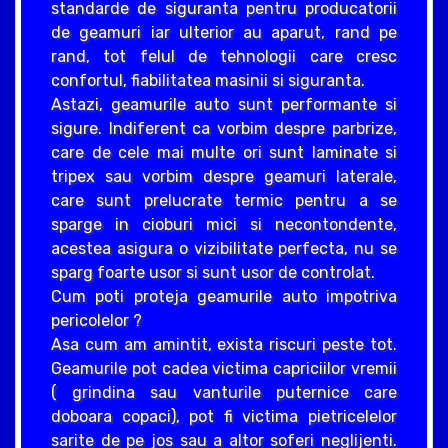
standarde de siguranta pentru producatorii
de geamuri iar ulterior au aparut, rand pe
rand, tot felul de tehnologii care cresc
confortul, fiabilitatea masinii si siguranta.
Astazi, geamurile auto sunt performante si
sigure. Indiferent ca vorbim despre parbrize,
care de cele mai multe ori sunt laminate si
tripex sau vorbim despre geamuri laterale,
care sunt prelucrate termic pentru a se
sparge in cioburi mici si necontondente,
acestea asigura o vizibilitate perfecta, nu se
sparg foarte usor si sunt usor de controlat.
Cum poti proteja geamurile auto impotriva
pericolelor ?
Asa cum am amintit, exista riscuri peste tot.
Geamurile pot cadea victima capriciilor vremii
( grindina sau vanturile puternice care
doboara copaci), pot fi victima pietricelelor
sarite de pe jos sau a altor soferi neglijenti.