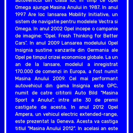
autovehicul din clasa lui, in timp ce Opel
Omega ajunge Masina Anului in 1987. In anul
1997 Are loc lansarea Mobility Initiative, un
sistem de navigatie pentru modelele Vectra si
Omega. In anul 2002 Opel incepe o campanie
de imagine: “Opel. Fresh Thinking for Better
Cars”. In anul 2009 Lansarea modelului Opel
Insignia sustine vanzarile din Germania ale
Opel pe timpul crizei economice globale. La un
an de la lansare, modelul a inregistrat
170.000 de comenzi in Europa, a fost numit
Masina Anului 2009. Cel mai performant
autovehicul din gama Insignia este OPC,
numit de catre cititorii Auto Bild "Masina
Sport a Anului", intre alte 30 de premii
castigate de acesta. In anul 2012 Opel
Ampera, un vehicul electric extended-range,
este prezentat la Geneva. Acesta va castiga
titlul "Masina Anului 2012". In acelasi an este