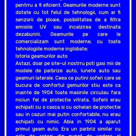
pentrru a fi eficient. Geamurile moderne sunt
dotate cu tot felul de tehnologii, cum ar fi
senzorii de ploaie, posibilitatea de a filtra
emisiile UV sau incalzirea destinata
dezaburirii. Geamurile pe care le
comercializam sunt moderne, cu toate
tehnologiile moderne inglobate;
Istoria geamurilor auto
Astazi, doar pe site-ul nostrru poti gasi mii de
modele de parbrize auto, lunete auto sau
geamuri laterale. Ceea ce putini soferi care se
bucura de confortul gemurilor stiu este ca
inainte de 1904 toate masinile circulau fara
niciun fel de protectie vitrata. Soferii erau
echipati cu o casca si cu ochelari de protectie
sau in cazuri mai putin confortabile, nu erau
echipati cu nimic. Abia in 1904 a aparut
primul geam auto. Era un parbriz similar cu