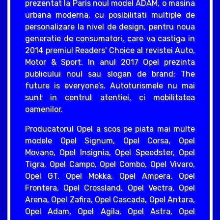
prezentat la Paris noul model ADAM, o masina
urbana moderna, cu posibilitati multiple de
personalizare la nivel de design, pentru noua
generatie de consumatori, care va castiga in
2014 premiul Readers' Choice al revistei Auto,
Motor & Sport. In anul 2017 Opel prezinta
publicului noul sau slogan de brand: The
future is everyone’s. Autoturismele nu mai
sunt in centrul atentiei, ci mobilitatea
oamenilor.
Producatorul Opel a scos pe piata mai multe
modele Opel Signum, Opel Corsa, Opel
Movano, Opel Insignia, Opel Speedster, Opel
Tigra, Opel Campo, Opel Combo, Opel Vivaro,
Opel GT, Opel Mokka, Opel Ampera, Opel
Frontera, Opel Crossland, Opel Vectra, Opel
Arena, Opel Zafira, Opel Cascada, Opel Antara,
Opel Adam, Opel Agila, Opel Astra, Opel