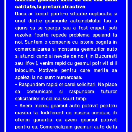
calitate, la preturi atractive
Daca ai trecut printr-o situatie neplacuta si
unul dintre geamurile automobilului tau a
ajuns sa se sparga sau a fost crapat, poti
rezolva foarte repede problema apeland la
noi. Suntem o companie cu istorie bogata in
comercializarea si montarea geamurilor auto
si atunci cand ai nevoie de noi ( in Bucuresti
sau Ilfov ), venim rapid cu geamul potrivit si il
inlocuim. Motivele pentru care merita sa
apelezi la noi sunt numeroase:
- Raspundem rapid oricarei solicitari. Ne place
sa comunicam si raspundem tuturor
solicitarilor in cel mai scurt timp;
- Avem mereu geamul auto potrivit pentrru
masina ta. Indiferent ce masina conduci, iti
oferim garantia ca avem geamul potrivit
pentru ea. Comercializam geamuri auto de la