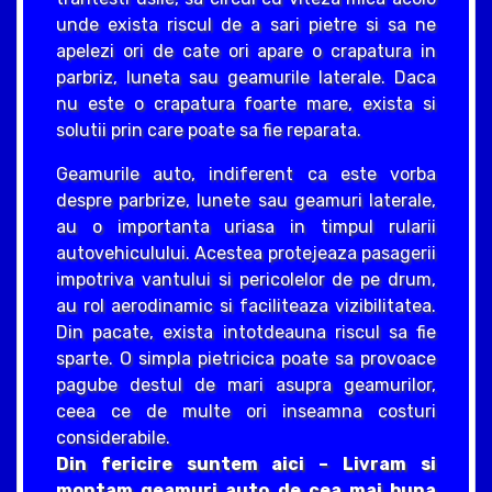
unde exista riscul de a sari pietre si sa ne
apelezi ori de cate ori apare o crapatura in
parbriz, luneta sau geamurile laterale. Daca
nu este o crapatura foarte mare, exista si
solutii prin care poate sa fie reparata.
Geamurile auto, indiferent ca este vorba
despre parbrize, lunete sau geamuri laterale,
au o importanta uriasa in timpul rularii
autovehiculului. Acestea protejeaza pasagerii
impotriva vantului si pericolelor de pe drum,
au rol aerodinamic si faciliteaza vizibilitatea.
Din pacate, exista intotdeauna riscul sa fie
sparte. O simpla pietricica poate sa provoace
pagube destul de mari asupra geamurilor,
ceea ce de multe ori inseamna costuri
considerabile.
Din fericire suntem aici – Livram si
montam geamuri auto de cea mai buna