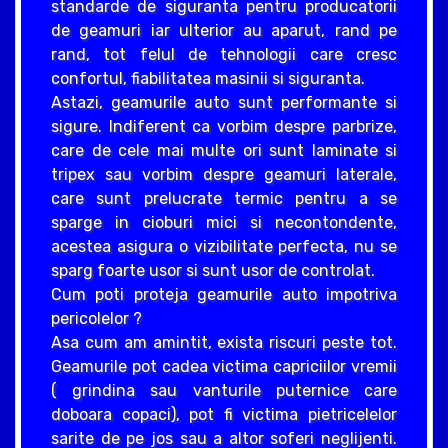
standarde de siguranta pentru producatorii
de geamuri iar ulterior au aparut, rand pe
rand, tot felul de tehnologii care cresc
confortul, fiabilitatea masinii si siguranta.
Astazi, geamurile auto sunt performante si
sigure. Indiferent ca vorbim despre parbrize,
care de cele mai multe ori sunt laminate si
tripex sau vorbim despre geamuri laterale,
care sunt prelucrate termic pentru a se
sparge in cioburi mici si necontondente,
acestea asigura o vizibilitate perfecta, nu se
sparg foarte usor si sunt usor de controlat.
Cum poti proteja geamurile auto impotriva
pericolelor ?
Asa cum am amintit, exista riscuri peste tot.
Geamurile pot cadea victima capriciilor vremii
( grindina sau vanturile puternice care
doboara copaci), pot fi victima pietricelelor
sarite de pe jos sau a altor soferi neglijenti.