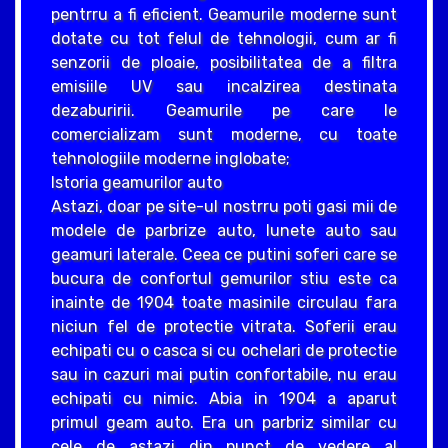
pentrru a fi eficient. Geamurile moderne sunt
dotate cu tot felul de tehnologii, cum ar fi
senzorii de ploaie, posibilitatea de a filtra
emisiile UV sau incalzirea destinata
dezaburirii. Geamurile pe care le
comercializam sunt moderne, cu toate
tehnologiile moderne inglobate;
Istoria geamurilor auto
Astazi, doar pe site-ul nostrru poti gasi mii de
modele de parbrize auto, lunete auto sau
geamuri laterale. Ceea ce putini soferi care se
bucura de confortul gemurilor stiu este ca
inainte de 1904 toate masinile circulau fara
niciun fel de protectie vitrata. Soferii erau
echipati cu o casca si cu ochelari de protectie
sau in cazuri mai putin confortabile, nu erau
echipati cu nimic. Abia in 1904 a aparut
primul geam auto. Era un parbriz similar cu
cele de astazi din punct de vedere al