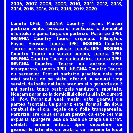
2006, 2007, 2008, 2009, 2010, 2011, 2012, 2013,
2014, 2015, 2016, 2017, 2018, 2019, 2020
Luneta OPEL INSIGNIA Country Tourer. Preturi
parbrize vinde, livreaza si monteaza la domiciliul
clientului o gama larga de parbrize. Parbrize OPEL
INSIGNIA Country Tourer originale, Pilkington,
Fuyao, Benson. Luneta OPEL INSIGNIA Country
Tourer cu senzor de ploaie, Luneta OPEL INSIGNIA
Country Tourer cu senzor lumina, Luneta OPEL
INSIGNIA Country Tourer cu incalzire, Luneta OPEL
INSIGNIA Country Tourer cu antena radio
incorporata, Luneta OPEL INSIGNIA Country Tourer
cu parasolar. Preturi parbrize practica cele mai
mici preturi de pe piata, oferind in acelasi timp
servicii de inalta calitate precum si o garantie de 2
ani pentru toate parbrizele vandute si montate.
Montam parbrize la domiciliul clientului in Bucuresti
si Ilfov. Parbrizul unei masini este geamul din
partea frontala. Un parbriz este format din doua
straturi de sticla, legate cu o folie transparenta.
Parbrizul are doua straturi pentru ca este cel mai
expus la spargere, asa ca daca se crapa un strat,
celalalt ramane intact. Spre deosebire de
geamurile laterale, un prabriz va ramane la locul