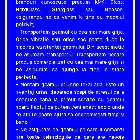
branduri cunoscute, precum KMKI Glass,
NordGlass, Starglass sau Benson,
asigurandu-ne ca venim la tine cu modelul
potrivit;
- Transportam geamul cu cea mai mare grija.
Orice vibratie sau orice soc poate duce la
slabirea rezistentei geamului. Din acest motiv
ne asumam transportul. Transportam fiecare
produs comercializat cu cea mai mare grija si
ne asiguram ca ajunge la tine in stare
perfecta;
- Montam geamul oriunde te-ai afla. Este un
avantaj urias, deoarece scapi de stresul de a
conduce pana la primul service cu geamul
spart. Faptul ca putem veni exact acolo unde
te afli te poate ajuta sa economisesti timp si
bani;
- Ne asiguram ca geamul pe care il comanzi
are toate tehnologiile de care are nevoie