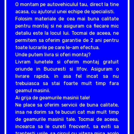
O montam pe autovehiculul tau, direct la tine
acasa, cu ajutorul unei echipe de specialisti.
Folosim materiale de cea mai buna calitate
pentru montaj si ne asiguram ca fiecare mic
detaliu este la locul lui. Tocmai de aceea, ne
permitem sa oferim garantie de 2 ani pentru
toate lucrarile pe care le-am efectua.
Unde putem livra si oferi montaj?
Livram lunetele si oferim montaj gratuit
oriunde in Bucuresti si Ilfov. Asiguram o
livrare rapida, in asa fel incat sa nu
trebuiasca sa stai foarte mult timp fara
geamul masinii.
Ai grija de geamurile masinii tale!
Ne place sa oferim servicii de buna calitate,
insa ne dorim sa te bucuri cat mai mult timp
de geamurile masinii tale. Tocmai de aceea,
incearca sa le cureti frecvent, sa eviti sa
trantesti usile, sa circul cu viteza mica acolo