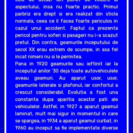
aspectului, insa nu foarte practic. Primul
parbriz era drept si era realizat din sticla
normala, ceea ce il facea foarte periculos in
cazul unui accident. Faptul ca prezenta
pericol pentru soferi si pasageri nu i-a scazut
pretul. Din contra, geamurile inceputului de
secol XX erau extrem de scumpe, in asa fel
incat nimeni nu si le permitea.
Pana in 1920 geamurile sau ieftinit iar la
inceputul anilor ‘30 deja toate autovehiculele
aveau geamuri. Au aparut usor, usor,
geamurile laterale si plafonul, iar confortul a
crescut considerabil. Evolutia a fost una
constanta dupa aparitia acestor pati ale
vehiculelor. Astfel, in 1927 a aparut geamul
laminat, mult mai sigur in momentul in care
se spargea, in 1934 a aparut geamul curbat, in
1960 au inceput sa fie implementate diverse