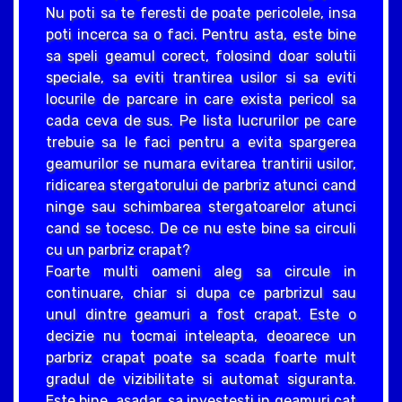
Nu poti sa te feresti de poate pericolele, insa
poti incerca sa o faci. Pentru asta, este bine
sa speli geamul corect, folosind doar solutii
speciale, sa eviti trantirea usilor si sa eviti
locurile de parcare in care exista pericol sa
cada ceva de sus. Pe lista lucrurilor pe care
trebuie sa le faci pentru a evita spargerea
geamurilor se numara evitarea trantirii usilor,
ridicarea stergatorului de parbriz atunci cand
ninge sau schimbarea stergatoarelor atunci
cand se tocesc. De ce nu este bine sa circuli
cu un parbriz crapat?
Foarte multi oameni aleg sa circule in
continuare, chiar si dupa ce parbrizul sau
unul dintre geamuri a fost crapat. Este o
decizie nu tocmai inteleapta, deoarece un
parbriz crapat poate sa scada foarte mult
gradul de vizibilitate si automat siguranta.
Este bine, asadar, sa investesti in geamuri cat