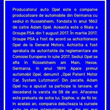
Producatorul auto Opel este o companie
producatoare de automobile din Germania cu
sediul in Russelsheim, fondata în anul 1862
de catre Adam Opel. Aceasta este o filiala a
Groupe PSA din 1 august 2017. În martie 2017,
Groupe PSA a fost de acord sa achizitioneze
Opel de la General Motors. Achizitia a fost
aprobata de autoritatile de reglementare ale
Comisiei Europene în iulie 2017. Sediul Opel se
afla în Rüsselsheim am Main, Hesse,
Germania. In anul 1899 Apare primul
automobil Opel, denumit „Opel Patent Motor
Car, System Lutzmann”. Din pacate, Adam
Opel nu a apucat sa participe la lansare, el
decedand la varsta de 58 de ani. Afacerea
este preluata de sotia lui, Sophie, si de fiii lor.
In acelasi an, compania debuteaza la cursele
auto pe plan international, iar doi ani mai