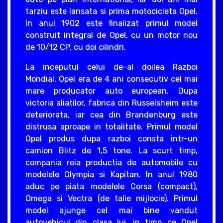
tarziu este lansata si prima motocicleta Opel.
In anul 1902 este finalizat primul model
construit integral de Opel, cu un motor nou
de 10/12 CP, cu doi cilindri.
La inceputul celui de-al doilea Razboi
Mondial, Opel era de 4 ani consecutiv cel mai
mare producator auto european. Dupa
victoria aliatilor, fabrica din Russelsheim este
deteriorata, iar cea din Brandenburg este
distrusa aproape in totalitate. Primul model
Opel produs dupa razboi consta intr-un
camion Blitz de 1,5 tone. La scurt timp,
compania reia productia de automobile cu
modelele Olympia si Kapitan. In anul 1980
aduc pe piata modelele Corsa (compact),
Omega si Vectra (de talie mijlocie). Primul
model ajunge cel mai bine vandut
autovehicul din clasa lui, in timp ce Opel