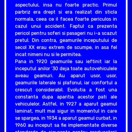
aspectului, insa nu foarte practic. Primul
parbriz era drept si era realizat din sticla
normala, ceea ce il facea foarte periculos in
cazul unui accident. Faptul ca prezenta
pericol pentru soferi si pasageri nu i-a scazut
pretul. Din contra, geamurile inceputului de
secol XX erau extrem de scumpe, in asa fel
incat nimeni nu si le permitea.
Pana in 1920 geamurile sau ieftinit iar la
inceputul anilor ‘30 deja toate autovehiculele
aveau geamuri. Au aparut usor, usor,
geamurile laterale si plafonul, iar confortul a
crescut considerabil. Evolutia a fost una
constanta dupa aparitia acestor pati ale
vehiculelor. Astfel, in 1927 a aparut geamul
laminat, mult mai sigur in momentul in care
se spargea, in 1934 a aparut geamul curbat, in
1960 au inceput sa fie implementate diverse