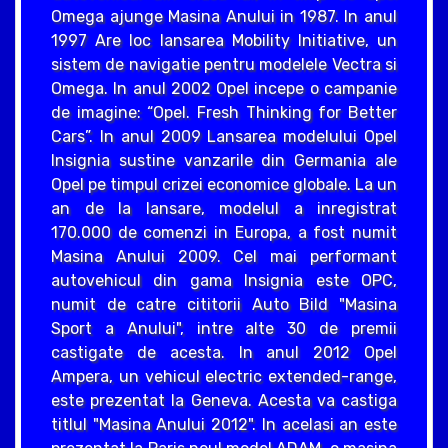
Omega ajunge Masina Anului in 1987. In anul
1997 Are loc lansarea Mobility Initiative, un
sistem de navigatie pentru modelele Vectra si
Omega. In anul 2002 Opel incepe o campanie
de imagine: “Opel. Fresh Thinking for Better
Cars”. In anul 2009 Lansarea modelului Opel
Insignia sustine vanzarile din Germania ale
Opel pe timpul crizei economice globale. La un
an de la lansare, modelul a inregistrat
170.000 de comenzi in Europa, a fost numit
Masina Anului 2009. Cel mai performant
autovehicul din gama Insignia este OPC,
numit de catre cititorii Auto Bild "Masina
Sport a Anului", intre alte 30 de premii
castigate de acesta. In anul 2012 Opel
Ampera, un vehicul electric extended-range,
este prezentat la Geneva. Acesta va castiga
titlul "Masina Anului 2012". In acelasi an este