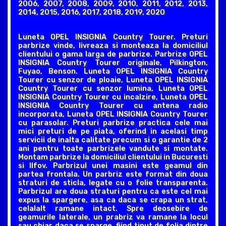
2006, 2007, 2008, 2009, 2010, 2011, 2012, 2013,
2014, 2015, 2016, 2017, 2018, 2019, 2020
Luneta OPEL INSIGNIA Country Tourer. Preturi
parbrize vinde, livreaza si monteaza la domiciliul
clientului o gama larga de parbrize. Parbrize OPEL
INSIGNIA Country Tourer originale, Pilkington,
Fuyao, Benson. Luneta OPEL INSIGNIA Country
Tourer cu senzor de ploaie, Luneta OPEL INSIGNIA
Country Tourer cu senzor lumina, Luneta OPEL
INSIGNIA Country Tourer cu incalzire, Luneta OPEL
INSIGNIA Country Tourer cu antena radio
incorporata, Luneta OPEL INSIGNIA Country Tourer
cu parasolar. Preturi parbrize practica cele mai
mici preturi de pe piata, oferind in acelasi timp
servicii de inalta calitate precum si o garantie de 2
ani pentru toate parbrizele vandute si montate.
Montam parbrize la domiciliul clientului in Bucuresti
si Ilfov. Parbrizul unei masini este geamul din
partea frontala. Un parbriz este format din doua
straturi de sticla, legate cu o folie transparenta.
Parbrizul are doua straturi pentru ca este cel mai
expus la spargere, asa ca daca se crapa un strat,
celalalt ramane intact. Spre deosebire de
geamurile laterale, un prabriz va ramane la locul
sau chiar daca se sparge, fiind tinut de folia dintre