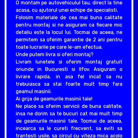
O montam pe autovehiculul tau, direct la tine
acasa, cu ajutorul unei echipe de specialisti.
Folosim materiale de cea mai buna calitate
pentru montaj si ne asiguram ca fiecare mic
detaliu este la locul lui. Tocmai de aceea, ne
permitem sa oferim garantie de 2 ani pentru
toate lucrarile pe care le-am efectua.
Unde putem livra si oferi montaj?
Livram lunetele si oferim montaj gratuit
oriunde in Bucuresti si Ilfov. Asiguram o
livrare rapida, in asa fel incat sa nu
trebuiasca sa stai foarte mult timp fara
geamul masinii.
Ai grija de geamurile masinii tale!
Ne place sa oferim servicii de buna calitate,
insa ne dorim sa te bucuri cat mai mult timp
de geamurile masinii tale. Tocmai de aceea,
incearca sa le cureti frecvent, sa eviti sa
trantesti usile, sa circul cu viteza mica acolo