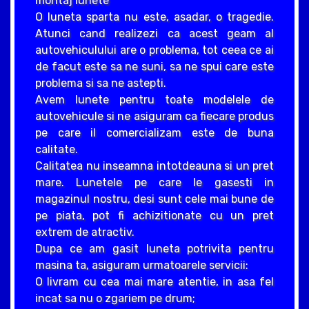
montaj lunete
O luneta sparta nu este, asadar, o tragedie.
Atunci cand realizezi ca acest geam al
autovehiculului are o problema, tot ceea ce ai
de facut este sa ne suni, sa ne spui care este
problema si sa ne astepti.
Avem lunete pentru toate modelele de
autovehicule si ne asiguram ca fiecare produs
pe care il comercializam este de buna
calitate.
Calitatea nu inseamna intotdeauna si un pret
mare. Lunetele pe care le gasesti in
magazinul nostru, desi sunt cele mai bune de
pe piata, pot fi achizitionate cu un pret
extrem de atractiv.
Dupa ce am gasit luneta potrivita pentru
masina ta, asiguram urmatoarele servicii:
O livram cu cea mai mare atentie, in asa fel
incat sa nu o zgariem pe drum;