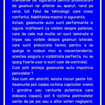
standarde de siguranta pentru producatorii
de geamuri iar ulterior au aparut, rand pe
rand, tot felul de tehnologii care cresc
confortul, fiabilitatea masinii si siguranta.
Astazi, geamurile auto sunt performante si
sigure. Indiferent ca vorbim despre parbrize,
care de cele mai multe ori sunt laminate si
tripex sau vorbim despre geamuri laterale,
care sunt prelucrate termic pentru a se
sparge in cioburi mici si necontondente,
acestea asigura o vizibilitate perfecta, nu se
sparg foarte usor si sunt usor de controlat.
Cum poti proteja geamurile auto impotriva
pericolelor ?
Asa cum am amintit, exista riscuri peste tot.
Geamurile pot cadea victima capriciilor vremii
( grindina sau vanturile puternice care
doboara copaci), pot fi victima pietricelelor
sarite de pe jos sau a altor soferi neglijenti.