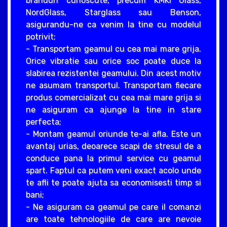
branduri cunoscute, precum KMKI Glass,
NordGlass, Starglass sau Benson,
asigurandu-ne ca venim la tine cu modelul
potrivit;
- Transportam geamul cu cea mai mare grija.
Orice vibratie sau orice soc poate duce la
slabirea rezistentei geamului. Din acest motiv
ne asumam transportul. Transportam fiecare
produs comercializat cu cea mai mare grija si
ne asiguram ca ajunge la tine in stare
perfecta;
- Montam geamul oriunde te-ai afla. Este un
avantaj urias, deoarece scapi de stresul de a
conduce pana la primul service cu geamul
spart. Faptul ca putem veni exact acolo unde
te afli te poate ajuta sa economisesti timp si
bani;
- Ne asiguram ca geamul pe care il comanzi
are toate tehnologiile de care are nevoie