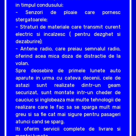
in timpul condusului:
- Senzori de ploaie care pornesc
stergatoarele;
- Straturi de materiale care transmit curent
electric si incalzesc ( pentru dezghet si
dezaburire);
- Antene radio, care preiau semnalul radio,
oferind acea mica doza de distractie de la
volan.
Spre deosebire de primele lunete auto
aparute in urma cu cateva decenii, cele de
astazi sunt realizate dintr-un geam
securizat, sunt montate intr-un cheder de
cauciuc si inglobeaza mai multe tehnologii de
realizare care le fac sa se sparga mult mai
greu si sa fie cat mai sigure pentru pasageri
atunci cand se sparg.
Iti oferim servicii complete de livrare si