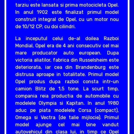
tarziu este lansata si prima motocicleta Opel.
In anul 1902 este finalizat primul model
construit integral de Opel, cu un motor nou
de 10/12 CP, cu doi cilindri.
La inceputul celui de-al doilea Razboi
Mondial, Opel era de 4 ani consecutiv cel mai
mare producator auto european. Dupa
victoria aliatilor, fabrica din Russelsheim este
deteriorata, iar cea din Brandenburg este
distrusa aproape in totalitate. Primul model
Opel produs dupa razboi consta intr-un
camion Blitz de 1,5 tone. La scurt timp,
compania reia productia de automobile cu
modelele Olympia si Kapitan. In anul 1980
aduc pe piata modelele Corsa (compact),
Omega si Vectra (de talie mijlocie). Primul
model ajunge cel mai bine vandut
autovehicul din clasa lui, in timp ce Opel