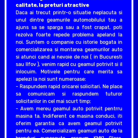
calitate, la preturi atractive
Daca ai trecut printr-o situatie neplacuta si
unul dintre geamurile automobilului tau a
ajuns sa se sparga sau a fost crapat, poti
rezolva foarte repede problema apeland la
noi. Suntem o companie cu istorie bogata in
comercializarea si montarea geamurilor auto
si atunci cand ai nevoie de noi ( in Bucuresti
sau Ilfov ), venim rapid cu geamul potrivit si il
inlocuim. Motivele pentru care merita sa
apelezi la noi sunt numeroase:
- Raspundem rapid oricarei solicitari. Ne place
sa comunicam si raspundem tuturor
solicitarilor in cel mai scurt timp;
- Avem mereu geamul auto potrivit pentrru
masina ta. Indiferent ce masina conduci, iti
oferim garantia ca avem geamul potrivit
pentru ea. Comercializam geamuri auto de la