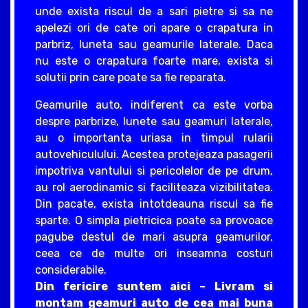
unde exista riscul de a sari pietre si sa ne
apelezi ori de cate ori apare o crapatura in
parbriz, luneta sau geamurile laterale. Daca
nu este o crapatura foarte mare, exista si
solutii prin care poate sa fie reparata.
Geamurile auto, indiferent ca este vorba
despre parbrize, lunete sau geamuri laterale,
au o importanta uriasa in timpul rularii
autovehiculului. Acestea protejeaza pasagerii
impotriva vantului si pericolelor de pe drum,
au rol aerodinamic si faciliteaza vizibilitatea.
Din pacate, exista intotdeauna riscul sa fie
sparte. O simpla pietricica poate sa provoace
pagube destul de mari asupra geamurilor,
ceea ce de multe ori inseamna costuri
considerabile.
Din fericire suntem aici – Livram si
montam geamuri auto de cea mai buna