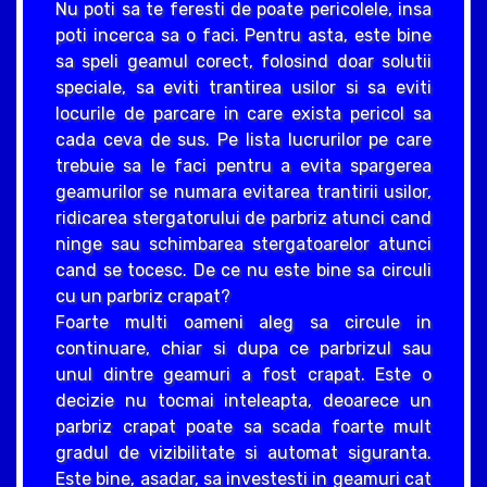
Nu poti sa te feresti de poate pericolele, insa
poti incerca sa o faci. Pentru asta, este bine
sa speli geamul corect, folosind doar solutii
speciale, sa eviti trantirea usilor si sa eviti
locurile de parcare in care exista pericol sa
cada ceva de sus. Pe lista lucrurilor pe care
trebuie sa le faci pentru a evita spargerea
geamurilor se numara evitarea trantirii usilor,
ridicarea stergatorului de parbriz atunci cand
ninge sau schimbarea stergatoarelor atunci
cand se tocesc. De ce nu este bine sa circuli
cu un parbriz crapat?
Foarte multi oameni aleg sa circule in
continuare, chiar si dupa ce parbrizul sau
unul dintre geamuri a fost crapat. Este o
decizie nu tocmai inteleapta, deoarece un
parbriz crapat poate sa scada foarte mult
gradul de vizibilitate si automat siguranta.
Este bine, asadar, sa investesti in geamuri cat