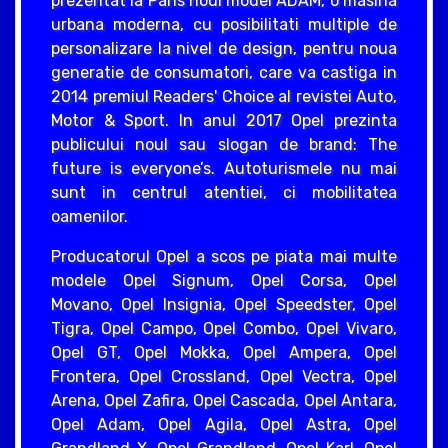
prezentat la Paris noul model ADAM, o masina
urbana moderna, cu posibilitati multiple de
personalizare la nivel de design, pentru noua
generatie de consumatori, care va castiga in
2014 premiul Readers' Choice al revistei Auto,
Motor & Sport. In anul 2017 Opel prezinta
publicului noul sau slogan de brand: The
future is everyone’s. Autoturismele nu mai
sunt in centrul atentiei, ci mobilitatea
oamenilor.
Producatorul Opel a scos pe piata mai multe
modele Opel Signum, Opel Corsa, Opel
Movano, Opel Insignia, Opel Speedster, Opel
Tigra, Opel Campo, Opel Combo, Opel Vivaro,
Opel GT, Opel Mokka, Opel Ampera, Opel
Frontera, Opel Crossland, Opel Vectra, Opel
Arena, Opel Zafira, Opel Cascada, Opel Antara,
Opel Adam, Opel Agila, Opel Astra, Opel