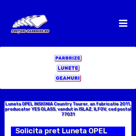
Luneta OPEL INSIGNIA Country Tourer, an fabricatie 2011,
producator YES GLASS, vandut in ISLAZ, ILFOV, cod postal
77031
Solicita pret Luneta OPEL