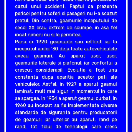
cazul unui accident. Faptul ca prezenta
pericol pentru soferi si pasageri nu i-a scazut
pretul. Din contra, geamurile inceputului de
secol XX erau extrem de scumpe, in asa fel
incat nimeni nu si le permitea.
Pana in 1920 geamurile sau ieftinit iar la
inceputul anilor ‘30 deja toate autovehiculele
aveau geamuri. Au aparut usor, usor,
geamurile laterale si plafonul, iar confortul a
crescut considerabil. Evolutia a fost una
constanta dupa aparitia acestor pati ale
vehiculelor. Astfel, in 1927 a aparut geamul
laminat, mult mai sigur in momentul in care
se spargea, in 1934 a aparut geamul curbat, in
1960 au inceput sa fie implementate diverse
standarde de siguranta pentru producatorii
de geamuri iar ulterior au aparut, rand pe
rand, tot felul de tehnologii care cresc