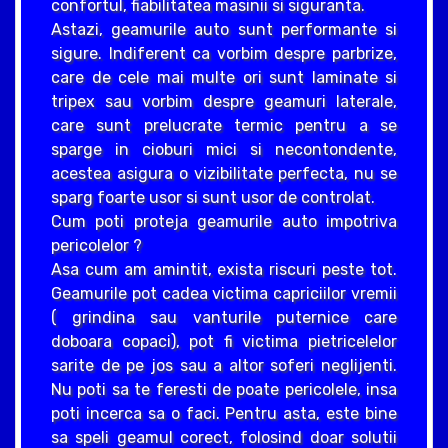
confortul, fiabilitatea masinii si siguranta.
Astazi, geamurile auto sunt performante si
sigure. Indiferent ca vorbim despre parbrize,
care de cele mai multe ori sunt laminate si
tripex sau vorbim despre geamuri laterale,
care sunt prelucrate termic pentru a se
sparge in cioburi mici si necontondente,
acestea asigura o vizibilitate perfecta, nu se
sparg foarte usor si sunt usor de controlat.
Cum poti proteja geamurile auto impotriva
pericolelor ?
Asa cum am amintit, exista riscuri peste tot.
Geamurile pot cadea victima capriciilor vremii
( grindina sau vanturile puternice care
doboara copaci), pot fi victima pietricelelor
sarite de pe jos sau a altor soferi neglijenti.
Nu poti sa te feresti de poate pericolele, insa
poti incerca sa o faci. Pentru asta, este bine
sa speli geamul corect, folosind doar solutii