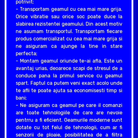
potrivit;
- Transportam geamul cu cea mai mare grija.
Orice vibratie sau orice soc poate duce la
slabirea rezistentei geamului. Din acest motiv
ne asumam transportul. Transportam fiecare
produs comercializat cu cea mai mare grija si
ne asiguram ca ajunge la tine in stare
perfecta;
- Montam geamul oriunde te-ai afla. Este un
avantaj urias, deoarece scapi de stresul de a
conduce pana la primul service cu geamul
spart. Faptul ca putem veni exact acolo unde
te afli te poate ajuta sa economisesti timp si
bani;
- Ne asiguram ca geamul pe care il comanzi
are toate tehnologiile de care are nevoie
pentrru a fi eficient. Geamurile moderne sunt
dotate cu tot felul de tehnologii, cum ar fi
senzorii de ploaie, posibilitatea de a filtra