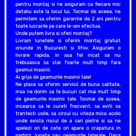
pentru montaj si ne asiguram ca fiecare mic
detaliu este la locul lui. Tocmai de aceea, ne
permitem sa oferim garantie de 2 ani pentru
toate lucrarile pe care le-am efectua.
Unde putem livra si oferi montaj?
Livram lunetele si oferim montaj gratuit
oriunde in Bucuresti si Ilfov. Asiguram o
livrare rapida, in asa fel incat sa nu
trebuiasca sa stai foarte mult timp fara
geamul masinii.
Ai grija de geamurile masinii tale!
Ne place sa oferim servicii de buna calitate,
insa ne dorim sa te bucuri cat mai mult timp
de geamurile masinii tale. Tocmai de aceea,
incearca sa le cureti frecvent, sa eviti sa
trantesti usile, sa circul cu viteza mica acolo
unde exista riscul de a sari pietre si sa ne
apelezi ori de cate ori apare o crapatura in
parbriz, luneta sau geamurile laterale. Daca