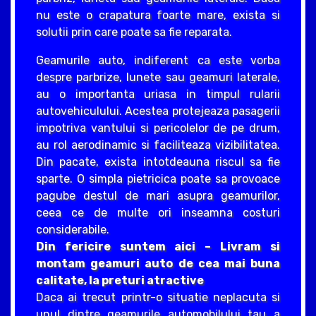
nu este o crapatura foarte mare, exista si
solutii prin care poate sa fie reparata.
Geamurile auto, indiferent ca este vorba
despre parbrize, lunete sau geamuri laterale,
au o importanta uriasa in timpul rularii
autovehiculului. Acestea protejeaza pasagerii
impotriva vantului si pericolelor de pe drum,
au rol aerodinamic si faciliteaza vizibilitatea.
Din pacate, exista intotdeauna riscul sa fie
sparte. O simpla pietricica poate sa provoace
pagube destul de mari asupra geamurilor,
ceea ce de multe ori inseamna costuri
considerabile.
Din fericire suntem aici – Livram si
montam geamuri auto de cea mai buna
calitate, la preturi atractive
Daca ai trecut printr-o situatie neplacuta si
unul dintre geamurile automobilului tau a