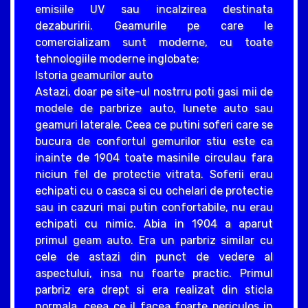
emisiile UV sau incalzirea destinata
dezaburirii. Geamurile pe care le
comercializam sunt moderne, cu toate
tehnologiile moderne inglobate;
Istoria geamurilor auto
Astazi, doar pe site-ul nostrru poti gasi mii de
modele de parbrize auto, lunete auto sau
geamuri laterale. Ceea ce putini soferi care se
bucura de confortul gemurilor stiu este ca
inainte de 1904 toate masinile circulau fara
niciun fel de protectie vitrata. Soferii erau
echipati cu o casca si cu ochelari de protectie
sau in cazuri mai putin confortabile, nu erau
echipati cu nimic. Abia in 1904 a aparut
primul geam auto. Era un parbriz similar cu
cele de astazi din punct de vedere al
aspectului, insa nu foarte practic. Primul
parbriz era drept si era realizat din sticla
normala, ceea ce il facea foarte periculos in