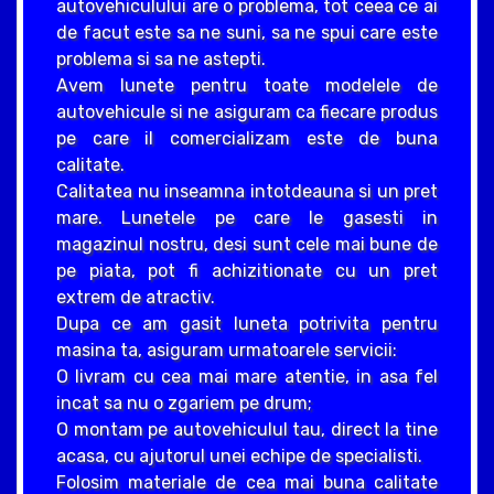
autovehiculului are o problema, tot ceea ce ai
de facut este sa ne suni, sa ne spui care este
problema si sa ne astepti.
Avem lunete pentru toate modelele de
autovehicule si ne asiguram ca fiecare produs
pe care il comercializam este de buna
calitate.
Calitatea nu inseamna intotdeauna si un pret
mare. Lunetele pe care le gasesti in
magazinul nostru, desi sunt cele mai bune de
pe piata, pot fi achizitionate cu un pret
extrem de atractiv.
Dupa ce am gasit luneta potrivita pentru
masina ta, asiguram urmatoarele servicii:
O livram cu cea mai mare atentie, in asa fel
incat sa nu o zgariem pe drum;
O montam pe autovehiculul tau, direct la tine
acasa, cu ajutorul unei echipe de specialisti.
Folosim materiale de cea mai buna calitate