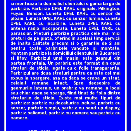
si monteaza la domiciliul clientului o gama larga de
parbrize. Parbrize OPEL KARL originale, Pilkington,
Fuyao, Benson. Luneta OPEL KARL cu senzor de
ploaie, Luneta OPEL KARL cu senzor lumina, Luneta
OPEL KARL cu incalzire, Luneta OPEL KARL cu
antena radio incorporata, Luneta OPEL KARL cu
parasolar. Preturi parbrize practica cele mai mici
preturi de pe piata, oferind in acelasi timp servicii
de inalta calitate precum si o garantie de 2 ani
pentru toate parbrizele vandute si montate.
Montam parbrize la domiciliul clientului in Bucuresti
si Ilfov. Parbrizul unei masini este geamul din
partea frontala. Un parbriz este format din doua
straturi de sticla, legate cu o folie transparenta.
Parbrizul are doua straturi pentru ca este cel mai
expus la spargere, asa ca daca se crapa un strat,
celalalt ramane intact. Spre deosebire de
geamurile laterale, un prabriz va ramane la locul
sau chiar daca se sparge, fiind tinut de folia dintre
straturile de sticla. Exista mai multe tipuri de
parbrize: parbriz cu dezaburire inclusa, parbriz cu
senzor, parbriz simplu, parbriz cu head-up display,
parbriz heliomat, parbriz cu camera sau parbriz cu
camere.