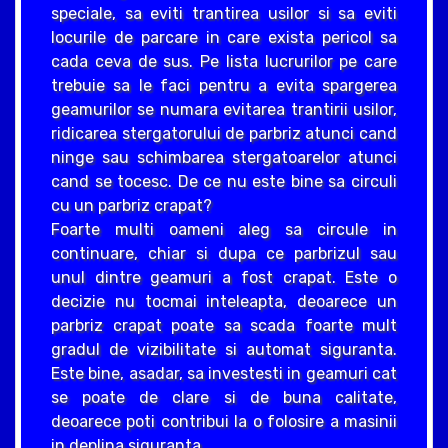
speciale, sa eviti trantirea usilor si sa eviti
locurile de parcare in care exista pericol sa
cada ceva de sus. Pe lista lucrurilor pe care
trebuie sa le faci pentru a evita spargerea
geamurilor se numara evitarea trantirii usilor,
ridicarea stergatorului de parbriz atunci cand
ninge sau schimbarea stergatoarelor atunci
cand se tocesc. De ce nu este bine sa circuli
cu un parbriz crapat?
Foarte multi oameni aleg sa circule in
continuare, chiar si dupa ce parbrizul sau
unul dintre geamuri a fost crapat. Este o
decizie nu tocmai inteleapta, deoarece un
parbriz crapat poate sa scada foarte mult
gradul de vizibilitate si automat siguranta.
Este bine, asadar, sa investesti in geamuri cat
se poate de clare si de buna calitate,
deoarece poti contribui la o folosire a masinii
in deplina siguranta