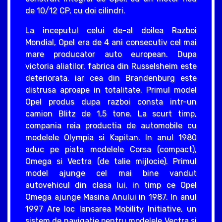
de 10/12 CP, cu doi cilindri.
La inceputul celui de-al doilea Razboi
Mondial, Opel era de 4 ani consecutiv cel mai
mare producator auto european. Dupa
victoria aliatilor, fabrica din Russelsheim este
deteriorata, iar cea din Brandenburg este
distrusa aproape in totalitate. Primul model
Opel produs dupa razboi consta intr-un
camion Blitz de 1,5 tone. La scurt timp,
compania reia productia de automobile cu
modelele Olympia si Kapitan. In anul 1980
aduc pe piata modelele Corsa (compact),
Omega si Vectra (de talie mijlocie). Primul
model ajunge cel mai bine vandut
autovehicul din clasa lui, in timp ce Opel
Omega ajunge Masina Anului in 1987. In anul
1997 Are loc lansarea Mobility Initiative, un
sistem de navigatie pentru modelele Vectra si