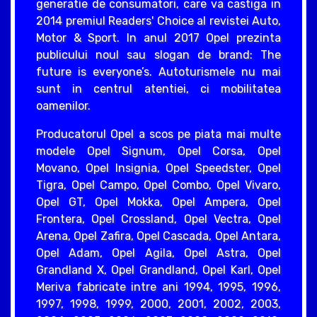
generatie de consumatori, care va castiga in
2014 premiul Readers' Choice al revistei Auto,
Motor & Sport. In anul 2017 Opel prezinta
publicului noul sau slogan de brand: The
future is everyone’s. Autoturismele nu mai
sunt in centrul atentiei, ci mobilitatea
oamenilor.
Producatorul Opel a scos pe piata mai multe
modele Opel Signum, Opel Corsa, Opel
Movano, Opel Insignia, Opel Speedster, Opel
Tigra, Opel Campo, Opel Combo, Opel Vivaro,
Opel GT, Opel Mokka, Opel Ampera, Opel
Frontera, Opel Crossland, Opel Vectra, Opel
Arena, Opel Zafira, Opel Cascada, Opel Antara,
Opel Adam, Opel Agila, Opel Astra, Opel
Grandland X, Opel Grandland, Opel Karl, Opel
Meriva fabricate intre ani 1994, 1995, 1996,
1997, 1998, 1999, 2000, 2001, 2002, 2003,