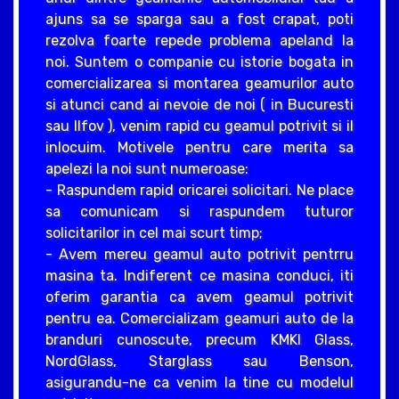
ajuns sa se sparga sau a fost crapat, poti
rezolva foarte repede problema apeland la
noi. Suntem o companie cu istorie bogata in
comercializarea si montarea geamurilor auto
si atunci cand ai nevoie de noi ( in Bucuresti
sau Ilfov ), venim rapid cu geamul potrivit si il
inlocuim. Motivele pentru care merita sa
apelezi la noi sunt numeroase:
- Raspundem rapid oricarei solicitari. Ne place
sa comunicam si raspundem tuturor
solicitarilor in cel mai scurt timp;
- Avem mereu geamul auto potrivit pentrru
masina ta. Indiferent ce masina conduci, iti
oferim garantia ca avem geamul potrivit
pentru ea. Comercializam geamuri auto de la
branduri cunoscute, precum KMKI Glass,
NordGlass, Starglass sau Benson,
asigurandu-ne ca venim la tine cu modelul