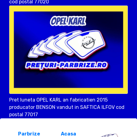
cod postal 77020
Pret luneta OPEL KARL an fabricatien 2015
producator BENSON vandut in SAFTICA ILFOV cod
postal 77017
Parbrize
Acasa