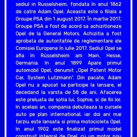
sediul in Russelsheim, fondata în anul 1862
de catre Adam Opel. Aceasta este o filiala a
Groupe PSA din 1 august 2017. În martie 2017,
Groupe PSA a fost de acord sa achizitioneze
Opel de la General Motors. Achizitia a fost
aprobata de autoritatile de reglementare ale
Comisiei Europene în iulie 2017. Sediul Opel se
afla în Rüsselsheim am Main, Hesse,
Germania. In anul 1899 Apare primul
automobil Opel, denumit „Opel Patent Motor
Car, System Lutzmann”. Din pacate, Adam
Opel nu a apucat sa participe la lansare, el
decedand la varsta de 58 de ani. Afacerea
este preluata de sotia lui, Sophie, si de fiii lor.
In acelasi an, compania debuteaza la cursele
auto pe plan international, iar doi ani mai
tarziu este lansata si prima motocicleta Opel.
In anul 1902 este finalizat primul model
construit integral de Opel, cu un motor nou