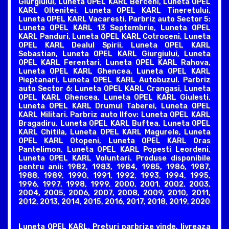
Giurgiului, Luneta OPEL KARL Berceni, Luneta OPEL
KARL Oltenitei, Luneta OPEL KARL Tineretului,
Luneta OPEL KARL Vacaresti. Parbriz auto Sector 5:
Luneta OPEL KARL 13 Septembrie, Luneta OPEL
KARL Panduri, Luneta OPEL KARL Cotroceni, Luneta
OPEL KARL Dealul Spirii, Luneta OPEL KARL
Sebastian, Luneta OPEL KARL Giurgiului, Luneta
OPEL KARL Ferentari, Luneta OPEL KARL Rahova,
Luneta OPEL KARL Ghencea, Luneta OPEL KARL
Pieptanari, Luneta OPEL KARL Autobuzul. Parbriz
auto Sector 6: Luneta OPEL KARL Crangasi, Luneta
OPEL KARL Ghencea, Luneta OPEL KARL Giulesti,
Luneta OPEL KARL Drumul Taberei, Luneta OPEL
KARL Militari. Parbriz auto Ilfov: Luneta OPEL KARL
Bragadiru, Luneta OPEL KARL Buftea, Luneta OPEL
KARL Chitila, Luneta OPEL KARL Magurele, Luneta
OPEL KARL Otopeni, Luneta OPEL KARL Oras
Pantelimon, Luneta OPEL KARL Popesti Leordeni,
Luneta OPEL KARL Voluntari. Produse disponibile
pentru anii: 1982, 1983, 1984, 1985, 1986, 1987,
1988, 1989, 1990, 1991, 1992, 1993, 1994, 1995,
1996, 1997, 1998, 1999, 2000, 2001, 2002, 2003,
2004, 2005, 2006, 2007, 2008, 2009, 2010, 2011,
2012, 2013, 2014, 2015, 2016, 2017, 2018, 2019, 2020
Luneta OPEL KARL. Preturi parbrize vinde, livreaza