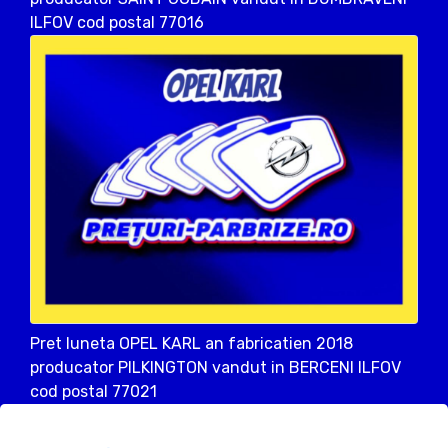
ILFOV cod postal 77016
Pret luneta OPEL KARL an fabricatien 2018
producator PILKINGTON vandut in BERCENI ILFOV
cod postal 77021