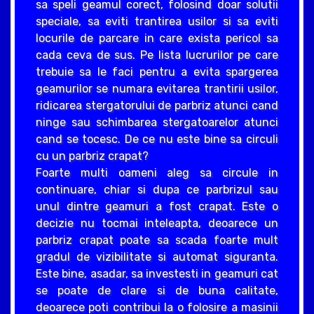
sa speli geamul corect, folosind doar solutii
speciale, sa eviti trantirea usilor si sa eviti
locurile de parcare in care exista pericol sa
cada ceva de sus. Pe lista lucrurilor pe care
trebuie sa le faci pentru a evita spargerea
geamurilor se numara evitarea trantirii usilor,
ridicarea stergatorului de parbriz atunci cand
ninge sau schimbarea stergatoarelor atunci
cand se tocesc. De ce nu este bine sa circuli
cu un parbriz crapat?
Foarte multi oameni aleg sa circule in
continuare, chiar si dupa ce parbrizul sau
unul dintre geamuri a fost crapat. Este o
decizie nu tocmai inteleapta, deoarece un
parbriz crapat poate sa scada foarte mult
gradul de vizibilitate si automat siguranta.
Este bine, asadar, sa investesti in geamuri cat
se poate de clare si de buna calitate,
deoarece poti contribui la o folosire a masinii