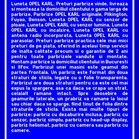
Luneta OPEL KARL. Preturi parbrize vinde, livreaza
si monteaza la domiciliul clientului o gama larga de
parbrize. Parbrize OPEL KARL originale, Pilkington,
Fuyao, Benson. Luneta OPEL KARL cu senzor de
ploaie, Luneta OPEL KARL cu senzor lumina, Luneta
OPEL KARL cu incalzire, Luneta OPEL KARL cu
antena radio incorporata, Luneta OPEL KARL cu
parasolar. Preturi parbrize practica cele mai mici
preturi de pe piata, oferind in acelasi timp servicii
de inalta calitate precum si o garantie de 2 ani
pentru toate parbrizele vandute si montate.
Montam parbrize la domiciliul clientului in Bucuresti
si Ilfov. Parbrizul unei masini este geamul din
partea frontala. Un parbriz este format din doua
straturi de sticla, legate cu o folie transparenta.
Parbrizul are doua straturi pentru ca este cel mai
expus la spargere, asa ca daca se crapa un strat,
celalalt ramane intact. Spre deosebire de
geamurile laterale, un prabriz va ramane la locul
sau chiar daca se sparge, fiind tinut de folia dintre
straturile de sticla. Exista mai multe tipuri de
parbrize: parbriz cu dezaburire inclusa, parbriz cu
senzor, parbriz simplu, parbriz cu head-up display,
parbriz heliomat, parbriz cu camera sau parbriz cu
camere.