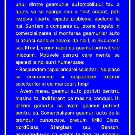
unul dintre geamurile automobilului tau a
ajuns sa se sparga sau a fost crapat, poti
rezolva foarte repede problema apeland la
noi. Suntem o companie cu istorie bogata in
comercializarea si montarea geamurilor auto
si atunci cand ai nevoie de noi ( in Bucuresti
sau Ilfov ), venim rapid cu geamul potrivit si il
inlocuim. Motivele pentru care merita sa
apelezi la noi sunt numeroase:
- Raspundem rapid oricarei solicitari. Ne place
sa comunicam si raspundem tuturor
solicitarilor in cel mai scurt timp;
- Avem mereu geamul auto potrivit pentrru
masina ta. Indiferent ce masina conduci, iti
oferim garantia ca avem geamul potrivit
pentru ea. Comercializam geamuri auto de la
branduri cunoscute, precum KMKI Glass,
NordGlass, Starglass sau Benson,
asigurandu-ne ca venim la tine cu modelul