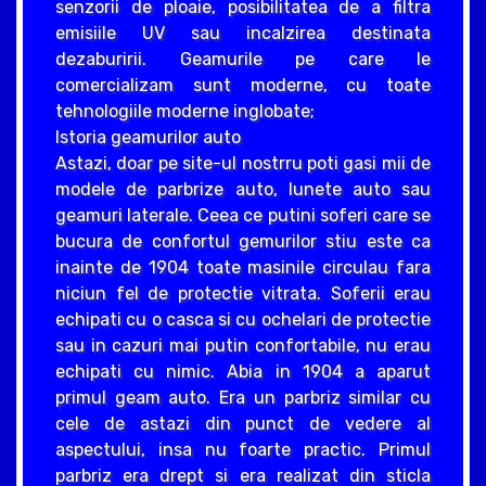
senzorii de ploaie, posibilitatea de a filtra
emisiile UV sau incalzirea destinata
dezaburirii. Geamurile pe care le
comercializam sunt moderne, cu toate
tehnologiile moderne inglobate;
Istoria geamurilor auto
Astazi, doar pe site-ul nostrru poti gasi mii de
modele de parbrize auto, lunete auto sau
geamuri laterale. Ceea ce putini soferi care se
bucura de confortul gemurilor stiu este ca
inainte de 1904 toate masinile circulau fara
niciun fel de protectie vitrata. Soferii erau
echipati cu o casca si cu ochelari de protectie
sau in cazuri mai putin confortabile, nu erau
echipati cu nimic. Abia in 1904 a aparut
primul geam auto. Era un parbriz similar cu
cele de astazi din punct de vedere al
aspectului, insa nu foarte practic. Primul
parbriz era drept si era realizat din sticla