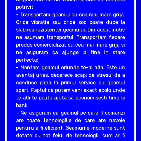
potrivit;
- Transportam geamul cu cea mai mare grija.
Orice vibratie sau orice soc poate duce la
slabirea rezistentei geamului. Din acest motiv
ne asumam transportul. Transportam fiecare
produs comercializat cu cea mai mare grija si
ne asiguram ca ajunge la tine in stare
perfecta;
- Montam geamul oriunde te-ai afla. Este un
avantaj urias, deoarece scapi de stresul de a
conduce pana la primul service cu geamul
spart. Faptul ca putem veni exact acolo unde
te afli te poate ajuta sa economisesti timp si
bani;
- Ne asiguram ca geamul pe care il comanzi
are toate tehnologiile de care are nevoie
pentrru a fi eficient. Geamurile moderne sunt
dotate cu tot felul de tehnologii, cum ar fi