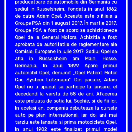
producatoare de automobile din Germania cu
sediul in Russelsheim, fondata în anul 1862
de catre Adam Opel. Aceasta este o filiala a
Groupe PSA din 1 august 2017. În martie 2017,
Groupe PSA a fost de acord sa achizitioneze
Opel de la General Motors. Achizitia a fost
aprobata de autoritatile de reglementare ale
Comisiei Europene în iulie 2017. Sediul Opel se
afla în Rüsselsheim am Main, Hesse,
Germania. In anul 1899 Apare primul
automobil Opel, denumit „Opel Patent Motor
Car, System Lutzmann”. Din pacate, Adam
Opel nu a apucat sa participe la lansare, el
decedand la varsta de 58 de ani. Afacerea
este preluata de sotia lui, Sophie, si de fiii lor.
In acelasi an, compania debuteaza la cursele
auto pe plan international, iar doi ani mai
tarziu este lansata si prima motocicleta Opel.
In anul 1902 este finalizat primul model