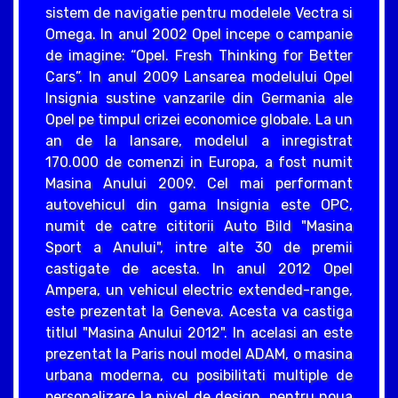
sistem de navigatie pentru modelele Vectra si
Omega. In anul 2002 Opel incepe o campanie
de imagine: “Opel. Fresh Thinking for Better
Cars”. In anul 2009 Lansarea modelului Opel
Insignia sustine vanzarile din Germania ale
Opel pe timpul crizei economice globale. La un
an de la lansare, modelul a inregistrat
170.000 de comenzi in Europa, a fost numit
Masina Anului 2009. Cel mai performant
autovehicul din gama Insignia este OPC,
numit de catre cititorii Auto Bild "Masina
Sport a Anului", intre alte 30 de premii
castigate de acesta. In anul 2012 Opel
Ampera, un vehicul electric extended-range,
este prezentat la Geneva. Acesta va castiga
titlul "Masina Anului 2012". In acelasi an este
prezentat la Paris noul model ADAM, o masina
urbana moderna, cu posibilitati multiple de
personalizare la nivel de design, pentru noua