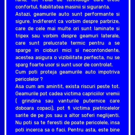
confortul, fiabilitatea masinii si siguranta.
Astazi, geamurile auto sunt performante si
sigure. Indiferent ca vorbim despre parbrize,
care de cele mai multe ori sunt laminate si
tripex sau vorbim despre geamuri laterale,
care sunt prelucrate termic pentru a se
sparge in cioburi mici si necontondente,
acestea asigura o vizibilitate perfecta, nu se
sparg foarte usor si sunt usor de controlat.
Cum poti proteja geamurile auto impotriva
pericolelor ?
Asa cum am amintit, exista riscuri peste tot.
Geamurile pot cadea victima capriciilor vremii
( grindina sau vanturile puternice care
doboara copaci), pot fi victima pietricelelor
sarite de pe jos sau a altor soferi neglijenti.
Nu poti sa te feresti de poate pericolele, insa
poti incerca sa o faci. Pentru asta, este bine