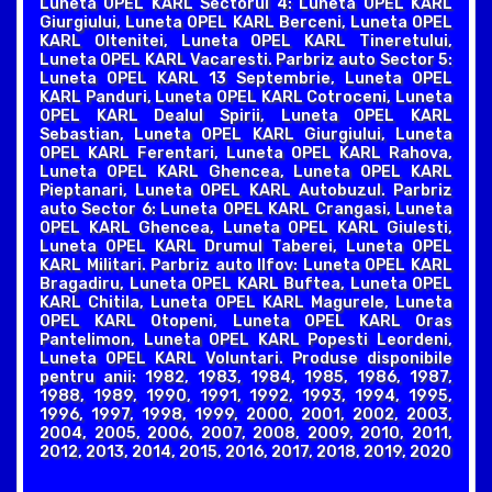
Luneta OPEL KARL Sectorul 4: Luneta OPEL KARL
Giurgiului, Luneta OPEL KARL Berceni, Luneta OPEL
KARL Oltenitei, Luneta OPEL KARL Tineretului,
Luneta OPEL KARL Vacaresti. Parbriz auto Sector 5:
Luneta OPEL KARL 13 Septembrie, Luneta OPEL
KARL Panduri, Luneta OPEL KARL Cotroceni, Luneta
OPEL KARL Dealul Spirii, Luneta OPEL KARL
Sebastian, Luneta OPEL KARL Giurgiului, Luneta
OPEL KARL Ferentari, Luneta OPEL KARL Rahova,
Luneta OPEL KARL Ghencea, Luneta OPEL KARL
Pieptanari, Luneta OPEL KARL Autobuzul. Parbriz
auto Sector 6: Luneta OPEL KARL Crangasi, Luneta
OPEL KARL Ghencea, Luneta OPEL KARL Giulesti,
Luneta OPEL KARL Drumul Taberei, Luneta OPEL
KARL Militari. Parbriz auto Ilfov: Luneta OPEL KARL
Bragadiru, Luneta OPEL KARL Buftea, Luneta OPEL
KARL Chitila, Luneta OPEL KARL Magurele, Luneta
OPEL KARL Otopeni, Luneta OPEL KARL Oras
Pantelimon, Luneta OPEL KARL Popesti Leordeni,
Luneta OPEL KARL Voluntari. Produse disponibile
pentru anii: 1982, 1983, 1984, 1985, 1986, 1987,
1988, 1989, 1990, 1991, 1992, 1993, 1994, 1995,
1996, 1997, 1998, 1999, 2000, 2001, 2002, 2003,
2004, 2005, 2006, 2007, 2008, 2009, 2010, 2011,
2012, 2013, 2014, 2015, 2016, 2017, 2018, 2019, 2020