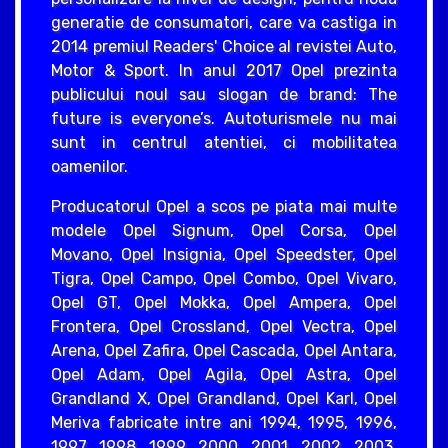
generatie de consumatori, care va castiga in
2014 premiul Readers' Choice al revistei Auto,
Motor & Sport. In anul 2017 Opel prezinta
publicului noul sau slogan de brand: The
future is everyone’s. Autoturismele nu mai
sunt in centrul atentiei, ci mobilitatea
oamenilor.
Producatorul Opel a scos pe piata mai multe
modele Opel Signum, Opel Corsa, Opel
Movano, Opel Insignia, Opel Speedster, Opel
Tigra, Opel Campo, Opel Combo, Opel Vivaro,
Opel GT, Opel Mokka, Opel Ampera, Opel
Frontera, Opel Crossland, Opel Vectra, Opel
Arena, Opel Zafira, Opel Cascada, Opel Antara,
Opel Adam, Opel Agila, Opel Astra, Opel
Grandland X, Opel Grandland, Opel Karl, Opel
Meriva fabricate intre ani 1994, 1995, 1996,
1997, 1998, 1999, 2000, 2001, 2002, 2003,