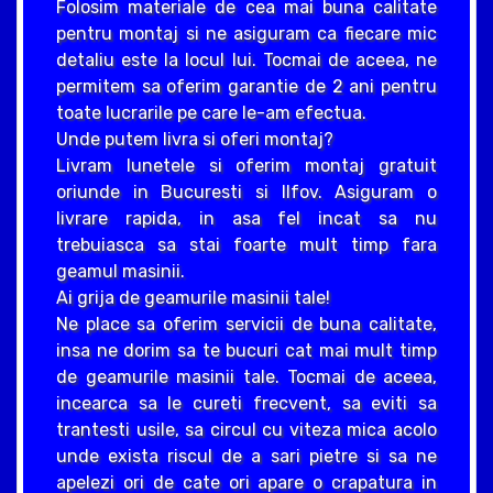
Folosim materiale de cea mai buna calitate
pentru montaj si ne asiguram ca fiecare mic
detaliu este la locul lui. Tocmai de aceea, ne
permitem sa oferim garantie de 2 ani pentru
toate lucrarile pe care le-am efectua.
Unde putem livra si oferi montaj?
Livram lunetele si oferim montaj gratuit
oriunde in Bucuresti si Ilfov. Asiguram o
livrare rapida, in asa fel incat sa nu
trebuiasca sa stai foarte mult timp fara
geamul masinii.
Ai grija de geamurile masinii tale!
Ne place sa oferim servicii de buna calitate,
insa ne dorim sa te bucuri cat mai mult timp
de geamurile masinii tale. Tocmai de aceea,
incearca sa le cureti frecvent, sa eviti sa
trantesti usile, sa circul cu viteza mica acolo
unde exista riscul de a sari pietre si sa ne
apelezi ori de cate ori apare o crapatura in