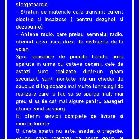
stergatoarele;
- Straturi de materiale care transmit curent
electric si incalzesc ( pentru dezghet si
dezaburire);
- Antene radio, care preiau semnalul radio,
oferind acea mica doza de distractie de la
volan.
Spre deosebire de primele lunete auto
aparute in urma cu cateva decenii, cele de
astazi sunt realizate dintr-un geam
securizat, sunt montate intr-un cheder de
cauciuc si inglobeaza mai multe tehnologii de
realizare care le fac sa se sparga mult mai
greu si sa fie cat mai sigure pentru pasageri
atunci cand se sparg.
Iti oferim servicii complete de livrare si
montaj lunete
O luneta sparta nu este, asadar, o tragedie.
Atunci cand realizezi ca acest geam al