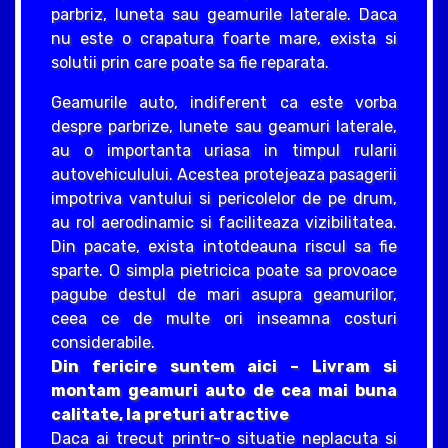
parbriz, luneta sau geamurile laterale. Daca
nu este o crapatura foarte mare, exista si
solutii prin care poate sa fie reparata.
Geamurile auto, indiferent ca este vorba
despre parbrize, lunete sau geamuri laterale,
au o importanta uriasa in timpul rularii
autovehiculului. Acestea protejeaza pasagerii
impotriva vantului si pericolelor de pe drum,
au rol aerodinamic si faciliteaza vizibilitatea.
Din pacate, exista intotdeauna riscul sa fie
sparte. O simpla pietricica poate sa provoace
pagube destul de mari asupra geamurilor,
ceea ce de multe ori inseamna costuri
considerabile.
Din fericire suntem aici – Livram si
montam geamuri auto de cea mai buna
calitate, la preturi atractive
Daca ai trecut printr-o situatie neplacuta si