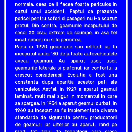
normala, ceea ce il facea foarte periculos in
cazul unui accident. Faptul ca prezenta
pericol pentru soferi si pasageri nu i-a scazut
pretul. Din contra, geamurile inceputului de
secol XX erau extrem de scumpe, in asa fel
incat nimeni nu si le permitea.
Pana in 1920 geamurile sau ieftinit iar la
inceputul anilor ‘30 deja toate autovehiculele
aveau geamuri. Au aparut usor, usor,
geamurile laterale si plafonul, iar confortul a
crescut considerabil. Evolutia a fost una
constanta dupa aparitia acestor pati ale
vehiculelor. Astfel, in 1927 a aparut geamul
laminat, mult mai sigur in momentul in care
se spargea, in 1934 a aparut geamul curbat, in
1960 au inceput sa fie implementate diverse
standarde de siguranta pentru producatorii
de geamuri iar ulterior au aparut, rand pe
rand, tot felul de tehnologii care cresc