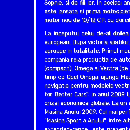
Sophie, si de fiii lor. In acelas
este lansata si prima motociclet
motor nou de 10/12 CP, cu doi cil
La inceputul celui de-al doil
european. Dupa victoria aliatilo
aproape in totalitate. Primul mo
compania reia productia de auto
(compact), Omega si Vectra (de ta
timp ce Opel Omega ajunge Masin
navigatie pentru modelele Vectr
for Better Cars”. In anul 2009 L
crizei economice globale. La un 
Masina Anului 2009. Cel mai perf
"Masina Sport a Anului", intre a
extended-range, este prezentat