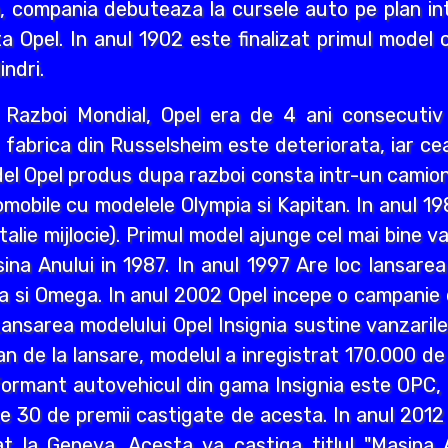
i an, compania debuteaza la cursele auto pe plan int
a Opel. In anul 1902 este finalizat primul model 
indri.
ea Razboi Mondial, Opel era de 4 ani consecuti
r, fabrica din Russelsheim este deteriorata, iar 
del Opel produs dupa razboi consta intr-un camion 
mobile cu modelele Olympia si Kapitan. In anul 1
lie mijlocie). Primul model ajunge cel mai bine va
a Anului in 1987. In anul 1997 Are loc lansarea M
a si Omega. In anul 2002 Opel incepe o campanie d
ansarea modelului Opel Insignia sustine vanzaril
an de la lansare, modelul a inregistrat 170.000 d
ormant autovehicul din gama Insignia este OPC, n
lte 30 de premii castigate de acesta. In anul 2012
 la Geneva. Acesta va castiga titlul "Masina A