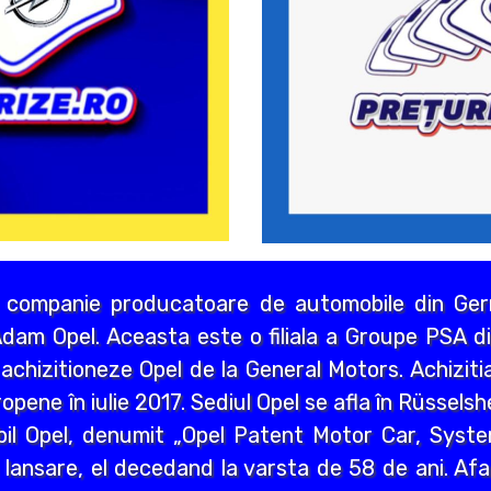
 companie producatoare de automobile din Germ
dam Opel. Aceasta este o filiala a Groupe PSA di
chizitioneze Opel de la General Motors. Achizitia
opene în iulie 2017. Sediul Opel se afla în Rüssels
bil Opel, denumit „Opel Patent Motor Car, Syst
 lansare, el decedand la varsta de 58 de ani. Afa