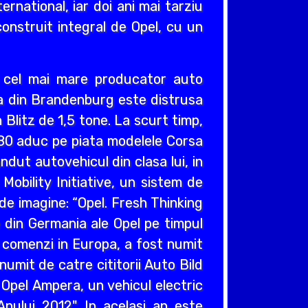
ernational, iar doi ani mai tarziu
construit integral de Opel, cu un
v cel mai mare producator auto
cea din Brandenburg este distrusa
Blitz de 1,5 tone. La scurt timp,
980 aduc pe piata modelele Corsa
ndut autovehicul din clasa lui, in
obility Initiative, un sistem de
e imagine: “Opel. Fresh Thinking
e din Germania ale Opel pe timpul
e comenzi in Europa, a fost numit
umit de catre cititorii Auto Bild
 Opel Ampera, un vehicul electric
nului 2012". In acelasi an este