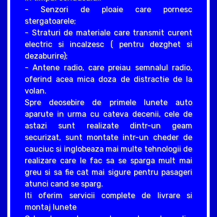
- Senzori de ploaie care pornesc
stergatoarele;
- Straturi de materiale care transmit curent
electric si incalzesc ( pentru dezghet si
dezaburire);
- Antene radio, care preiau semnalul radio,
oferind acea mica doza de distractie de la
volan.
Spre deosebire de primele lunete auto
aparute in urma cu cateva decenii, cele de
astazi sunt realizate dintr-un geam
securizat, sunt montate intr-un cheder de
cauciuc si inglobeaza mai multe tehnologii de
realizare care le fac sa se sparga mult mai
greu si sa fie cat mai sigure pentru pasageri
atunci cand se sparg.
Iti oferim servicii complete de livrare si
montaj lunete