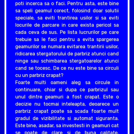
poti incerca sa o faci. Pentru asta, este bine
sa speli geamul corect, folosind doar solutii
speciale, sa eviti trantirea usilor si sa eviti
locurile de parcare in care exista pericol sa
cada ceva de sus. Pe lista lucrurilor pe care
trebuie sa le faci pentru a evita spargerea
geamurilor se numara evitarea trantirii usilor,
ridicarea stergatorului de parbriz atunci cand
ninge sau schimbarea stergatoarelor atunci
cand se tocesc. De ce nu este bine sa circuli
cu un parbriz crapat?
Foarte multi oameni aleg sa circule in
continuare, chiar si dupa ce parbrizul sau
unul dintre geamuri a fost crapat. Este o
decizie nu tocmai inteleapta, deoarece un
parbriz crapat poate sa scada foarte mult
gradul de vizibilitate si automat siguranta.
Este bine, asadar, sa investesti in geamuri cat
se poate de clare si de buna calitate,