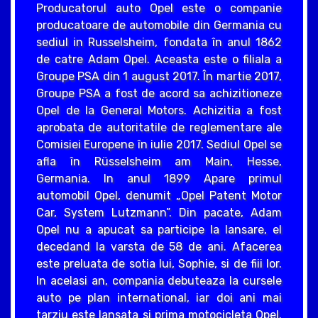
Producatorul auto Opel este o companie
producatoare de automobile din Germania cu
sediul in Russelsheim, fondata în anul 1862
de catre Adam Opel. Aceasta este o filiala a
Groupe PSA din 1 august 2017. În martie 2017,
Groupe PSA a fost de acord sa achizitioneze
Opel de la General Motors. Achizitia a fost
aprobata de autoritatile de reglementare ale
Comisiei Europene în iulie 2017. Sediul Opel se
afla în Rüsselsheim am Main, Hesse,
Germania. In anul 1899 Apare primul
automobil Opel, denumit „Opel Patent Motor
Car, System Lutzmann”. Din pacate, Adam
Opel nu a apucat sa participe la lansare, el
decedand la varsta de 58 de ani. Afacerea
este preluata de sotia lui, Sophie, si de fiii lor.
In acelasi an, compania debuteaza la cursele
auto pe plan international, iar doi ani mai
tarziu este lansata si prima motocicleta Opel.