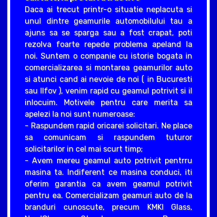
Daca ai trecut printr-o situatie neplacuta si
unul dintre geamurile automobilului tau a
ajuns sa se sparga sau a fost crapat, poti
rezolva foarte repede problema apeland la
noi. Suntem o companie cu istorie bogata in
comercializarea si montarea geamurilor auto
si atunci cand ai nevoie de noi ( in Bucuresti
sau Ilfov ), venim rapid cu geamul potrivit si il
inlocuim. Motivele pentru care merita sa
apelezi la noi sunt numeroase:
- Raspundem rapid oricarei solicitari. Ne place
sa comunicam si raspundem tuturor
solicitarilor in cel mai scurt timp;
- Avem mereu geamul auto potrivit pentrru
masina ta. Indiferent ce masina conduci, iti
oferim garantia ca avem geamul potrivit
pentru ea. Comercializam geamuri auto de la
branduri cunoscute, precum KMKI Glass,