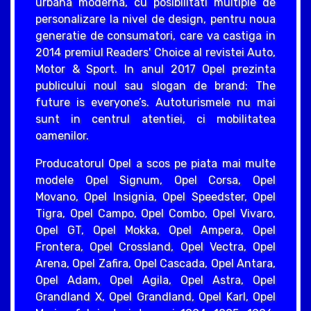
urbana moderna, cu posibilitati multiple de
personalizare la nivel de design, pentru noua
generatie de consumatori, care va castiga in
2014 premiul Readers' Choice al revistei Auto,
Motor & Sport. In anul 2017 Opel prezinta
publicului noul sau slogan de brand: The
future is everyone’s. Autoturismele nu mai
sunt in centrul atentiei, ci mobilitatea
oamenilor.
Producatorul Opel a scos pe piata mai multe
modele Opel Signum, Opel Corsa, Opel
Movano, Opel Insignia, Opel Speedster, Opel
Tigra, Opel Campo, Opel Combo, Opel Vivaro,
Opel GT, Opel Mokka, Opel Ampera, Opel
Frontera, Opel Crossland, Opel Vectra, Opel
Arena, Opel Zafira, Opel Cascada, Opel Antara,
Opel Adam, Opel Agila, Opel Astra, Opel
Grandland X, Opel Grandland, Opel Karl, Opel