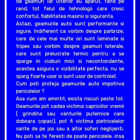
de geamuri iar ulterior au aparut, rand pe
rand, tot felul de tehnologii care cresc
confortul, fiabilitatea masinii si siguranta.
Astazi, geamurile auto sunt performante si
sigure. Indiferent ca vorbim despre parbrize,
care de cele mai multe ori sunt laminate si
tripex sau vorbim despre geamuri laterale,
care sunt prelucrate termic pentru a se
sparge in cioburi mici si necontondente,
acestea asigura o vizibilitate perfecta, nu se
sparg foarte usor si sunt usor de controlat.
Cum poti proteja geamurile auto impotriva
pericolelor ?
Asa cum am amintit, exista riscuri peste tot.
Geamurile pot cadea victima capriciilor vremii
( grindina sau vanturile puternice care
doboara copaci), pot fi victima pietricelelor
sarite de pe jos sau a altor soferi neglijenti.
Nu poti sa te feresti de poate pericolele, insa