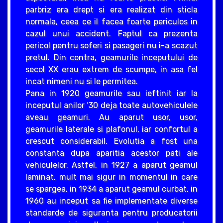
parbriz era drept si era realizat din sticla
normala, ceea ce il facea foarte periculos in
cazul unui accident. Faptul ca prezenta
pericol pentru soferi si pasageri nu i-a scazut
pretul. Din contra, geamurile inceputului de
secol XX erau extrem de scumpe, in asa fel
incat nimeni nu si le permitea.
Pana in 1920 geamurile sau ieftinit iar la
inceputul anilor ‘30 deja toate autovehiculele
aveau geamuri. Au aparut usor, usor,
geamurile laterale si plafonul, iar confortul a
crescut considerabil. Evolutia a fost una
constanta dupa aparitia acestor pati ale
vehiculelor. Astfel, in 1927 a aparut geamul
laminat, mult mai sigur in momentul in care
se spargea, in 1934 a aparut geamul curbat, in
1960 au inceput sa fie implementate diverse
standarde de siguranta pentru producatorii