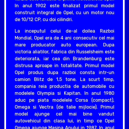
In anul 1902 este finalizat primul model
construit integral de Opel, cu un motor nou
de 10/12 CP, cu doi cilindri.
La inceputul celui de-al doilea Razboi
Mondial, Opel era de 4 ani consecutiv cel mai
mare producator auto european. Dupa
victoria aliatilor, fabrica din Russelsheim este
deteriorata, iar cea din Brandenburg este
distrusa aproape in totalitate. Primul model
Opel produs dupa razboi consta intr-un
camion Blitz de 1,5 tone. La scurt timp,
compania reia productia de automobile cu
modelele Olympia si Kapitan. In anul 1980
aduc pe piata modelele Corsa (compact),
Omega si Vectra (de talie mijlocie). Primul
model ajunge cel mai bine vandut
autovehicul din clasa lui, in timp ce Opel
Omega ajunge Masina Anului in 1987. In anul