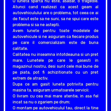
O luneta sparta nu este, asadar, o tragedie.
Atunci cand realizezi ca acest geam al
autovehiculului are o problema, tot ceea ce ai
de facut este sa ne suni, sa ne spui care este
problema si sa ne astepti.
Avem lunete pentru toate modelele de
autovehicule si ne asiguram ca fiecare produs
pe care il comercializam este de buna
calitate.
Calitatea nu inseamna intotdeauna si un pret
mare. Lunetele pe care le gasesti in
magazinul nostru, desi sunt cele mai bune de
pe piata, pot fi achizitionate cu un pret
extrem de atractiv.
Dupa ce am gasit luneta potrivita pentru
masina ta, asiguram urmatoarele servicii:
O livram cu cea mai mare atentie, in asa fel
incat sa nu o zgariem pe drum;
O montam pe autovehiculul tau, direct la tine