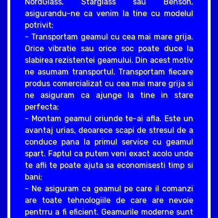
NordGlass, Starglass sau Benson,
asigurandu-ne ca venim la tine cu modelul
potrivit;
- Transportam geamul cu cea mai mare grija.
Orice vibratie sau orice soc poate duce la
slabirea rezistentei geamului. Din acest motiv
ne asumam transportul. Transportam fiecare
produs comercializat cu cea mai mare grija si
ne asiguram ca ajunge la tine in stare
perfecta;
- Montam geamul oriunde te-ai afla. Este un
avantaj urias, deoarece scapi de stresul de a
conduce pana la primul service cu geamul
spart. Faptul ca putem veni exact acolo unde
te afli te poate ajuta sa economisesti timp si
bani;
- Ne asiguram ca geamul pe care il comanzi
are toate tehnologiile de care are nevoie
pentrru a fi eficient. Geamurile moderne sunt