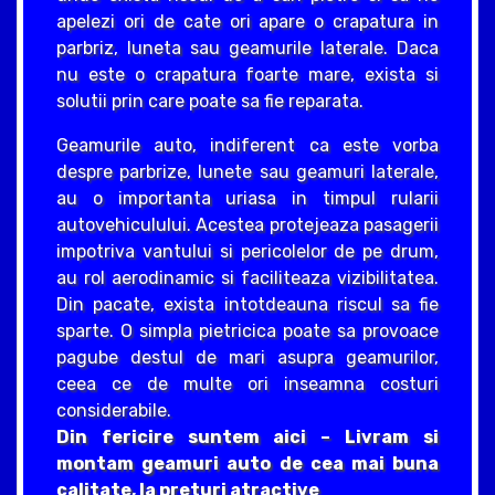
apelezi ori de cate ori apare o crapatura in
parbriz, luneta sau geamurile laterale. Daca
nu este o crapatura foarte mare, exista si
solutii prin care poate sa fie reparata.
Geamurile auto, indiferent ca este vorba
despre parbrize, lunete sau geamuri laterale,
au o importanta uriasa in timpul rularii
autovehiculului. Acestea protejeaza pasagerii
impotriva vantului si pericolelor de pe drum,
au rol aerodinamic si faciliteaza vizibilitatea.
Din pacate, exista intotdeauna riscul sa fie
sparte. O simpla pietricica poate sa provoace
pagube destul de mari asupra geamurilor,
ceea ce de multe ori inseamna costuri
considerabile.
Din fericire suntem aici – Livram si
montam geamuri auto de cea mai buna
calitate, la preturi atractive