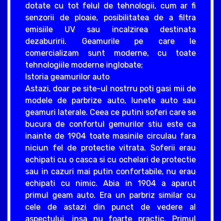
dotate cu tot felul de tehnologii, cum ar fi
senzorii de ploaie, posibilitatea de a filtra
emisiile UV sau incalzirea destinata
dezaburirii. Geamurile pe care le
comercializam sunt moderne, cu toate
tehnologiile moderne inglobate;
Istoria geamurilor auto
Astazi, doar pe site-ul nostrru poti gasi mii de
modele de parbrize auto, lunete auto sau
geamuri laterale. Ceea ce putini soferi care se
bucura de confortul gemurilor stiu este ca
inainte de 1904 toate masinile circulau fara
niciun fel de protectie vitrata. Soferii erau
echipati cu o casca si cu ochelari de protectie
sau in cazuri mai putin confortabile, nu erau
echipati cu nimic. Abia in 1904 a aparut
primul geam auto. Era un parbriz similar cu
cele de astazi din punct de vedere al
aspectului, insa nu foarte practic. Primul