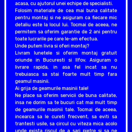
acasa, cu ajutorul unei echipe de specialisti.
Folosim materiale de cea mai buna calitate
pentru montaj si ne asiguram ca fiecare mic
detaliu este la locul lui. Tocmai de aceea, ne
permitem sa oferim garantie de 2 ani pentru
toate lucrarile pe care le-am efectua.
Unde putem livra si oferi montaj?
Livram lunetele si oferim montaj gratuit
oriunde in Bucuresti si Ilfov. Asiguram o
livrare rapida, in asa fel incat sa nu
trebuiasca sa stai foarte mult timp fara
geamul masinii.
Ai grija de geamurile masinii tale!
Ne place sa oferim servicii de buna calitate,
insa ne dorim sa te bucuri cat mai mult timp
de geamurile masinii tale. Tocmai de aceea,
incearca sa le cureti frecvent, sa eviti sa
trantesti usile, sa circul cu viteza mica acolo
unde exista riscul de a sari pietre si sa ne