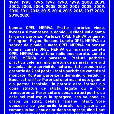
1994, 1995, 1996, 1997, 1998, 1999, 2000, 2001,
2002, 2003, 2004, 2005, 2006, 2007, 2008, 2009,
2010, 2011, 2012, 2013, 2014, 2015, 2016, 2017, 2018,
2019, 2020
Luneta OPEL MERIVA. Preturi parbrize vinde,
livreaza si monteaza la domiciliul clientului o gama
larga de parbrize. Parbrize OPEL MERIVA originale,
Pilkington, Fuyao, Benson. Luneta OPEL MERIVA cu
senzor de ploaie, Luneta OPEL MERIVA cu senzor
lumina, Luneta OPEL MERIVA cu incalzire, Luneta
OPEL MERIVA cu antena radio incorporata, Luneta
OPEL MERIVA cu parasolar. Preturi parbrize
practica cele mai mici preturi de pe piata, oferind
in acelasi timp servicii de inalta calitate precum si o
garantie de 2 ani pentru toate parbrizele vandute si
montate. Montam parbrize la domiciliul clientului in
Bucuresti si Ilfov. Parbrizul unei masini este geamul
din partea frontala. Un parbriz este format din
doua straturi de sticla, legate cu o folie
transparenta. Parbrizul are doua straturi pentru ca
este cel mai expus la spargere, asa ca daca se
crapa un strat, celalalt ramane intact. Spre
deosebire de geamurile laterale, un prabriz va
ramane la locul sau chiar daca se sparge, fiind tinut