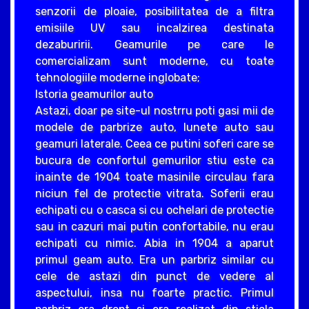
senzorii de ploaie, posibilitatea de a filtra
emisiile UV sau incalzirea destinata
dezaburirii. Geamurile pe care le
comercializam sunt moderne, cu toate
tehnologiile moderne inglobate;
Istoria geamurilor auto
Astazi, doar pe site-ul nostrru poti gasi mii de
modele de parbrize auto, lunete auto sau
geamuri laterale. Ceea ce putini soferi care se
bucura de confortul gemurilor stiu este ca
inainte de 1904 toate masinile circulau fara
niciun fel de protectie vitrata. Soferii erau
echipati cu o casca si cu ochelari de protectie
sau in cazuri mai putin confortabile, nu erau
echipati cu nimic. Abia in 1904 a aparut
primul geam auto. Era un parbriz similar cu
cele de astazi din punct de vedere al
aspectului, insa nu foarte practic. Primul