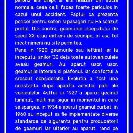
parbriz era drept si era realizat din sticla
normala, ceea ce il facea foarte periculos in
cazul unui accident. Faptul ca prezenta
pericol pentru soferi si pasageri nu i-a scazut
pretul. Din contra, geamurile inceputului de
secol XX erau extrem de scumpe, in asa fel
incat nimeni nu si le permitea.
Pana in 1920 geamurile sau ieftinit iar la
inceputul anilor ‘30 deja toate autovehiculele
aveau geamuri. Au aparut usor, usor,
geamurile laterale si plafonul, iar confortul a
crescut considerabil. Evolutia a fost una
constanta dupa aparitia acestor pati ale
vehiculelor. Astfel, in 1927 a aparut geamul
laminat, mult mai sigur in momentul in care
se spargea, in 1934 a aparut geamul curbat, in
1960 au inceput sa fie implementate diverse
standarde de siguranta pentru producatorii
de geamuri iar ulterior au aparut, rand pe