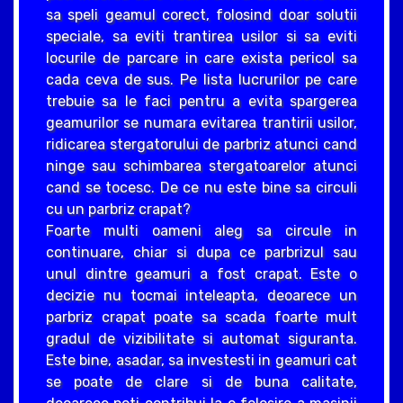
sa speli geamul corect, folosind doar solutii
speciale, sa eviti trantirea usilor si sa eviti
locurile de parcare in care exista pericol sa
cada ceva de sus. Pe lista lucrurilor pe care
trebuie sa le faci pentru a evita spargerea
geamurilor se numara evitarea trantirii usilor,
ridicarea stergatorului de parbriz atunci cand
ninge sau schimbarea stergatoarelor atunci
cand se tocesc. De ce nu este bine sa circuli
cu un parbriz crapat?
Foarte multi oameni aleg sa circule in
continuare, chiar si dupa ce parbrizul sau
unul dintre geamuri a fost crapat. Este o
decizie nu tocmai inteleapta, deoarece un
parbriz crapat poate sa scada foarte mult
gradul de vizibilitate si automat siguranta.
Este bine, asadar, sa investesti in geamuri cat
se poate de clare si de buna calitate,