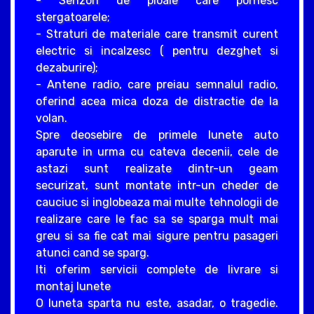
- Senzori de ploaie care pornesc
stergatoarele;
- Straturi de materiale care transmit curent
electric si incalzesc ( pentru dezghet si
dezaburire);
- Antene radio, care preiau semnalul radio,
oferind acea mica doza de distractie de la
volan.
Spre deosebire de primele lunete auto
aparute in urma cu cateva decenii, cele de
astazi sunt realizate dintr-un geam
securizat, sunt montate intr-un cheder de
cauciuc si inglobeaza mai multe tehnologii de
realizare care le fac sa se sparga mult mai
greu si sa fie cat mai sigure pentru pasageri
atunci cand se sparg.
Iti oferim servicii complete de livrare si
montaj lunete
O luneta sparta nu este, asadar, o tragedie.