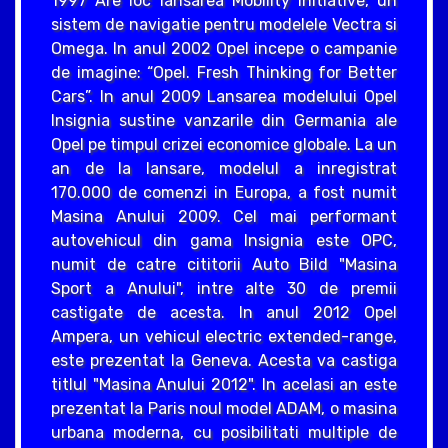
1997 Are loc lansarea Mobility Initiative, un
sistem de navigatie pentru modelele Vectra si
Omega. In anul 2002 Opel incepe o campanie
de imagine: “Opel. Fresh Thinking for Better
Cars”. In anul 2009 Lansarea modelului Opel
Insignia sustine vanzarile din Germania ale
Opel pe timpul crizei economice globale. La un
an de la lansare, modelul a inregistrat
170.000 de comenzi in Europa, a fost numit
Masina Anului 2009. Cel mai performant
autovehicul din gama Insignia este OPC,
numit de catre cititorii Auto Bild "Masina
Sport a Anului", intre alte 30 de premii
castigate de acesta. In anul 2012 Opel
Ampera, un vehicul electric extended-range,
este prezentat la Geneva. Acesta va castiga
titlul "Masina Anului 2012". In acelasi an este
prezentat la Paris noul model ADAM, o masina
urbana moderna, cu posibilitati multiple de