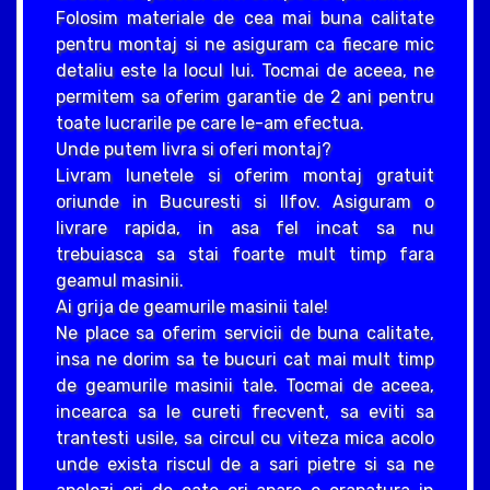
Folosim materiale de cea mai buna calitate
pentru montaj si ne asiguram ca fiecare mic
detaliu este la locul lui. Tocmai de aceea, ne
permitem sa oferim garantie de 2 ani pentru
toate lucrarile pe care le-am efectua.
Unde putem livra si oferi montaj?
Livram lunetele si oferim montaj gratuit
oriunde in Bucuresti si Ilfov. Asiguram o
livrare rapida, in asa fel incat sa nu
trebuiasca sa stai foarte mult timp fara
geamul masinii.
Ai grija de geamurile masinii tale!
Ne place sa oferim servicii de buna calitate,
insa ne dorim sa te bucuri cat mai mult timp
de geamurile masinii tale. Tocmai de aceea,
incearca sa le cureti frecvent, sa eviti sa
trantesti usile, sa circul cu viteza mica acolo
unde exista riscul de a sari pietre si sa ne