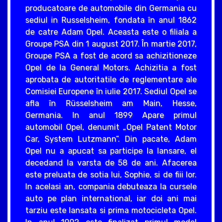
producatoare de automobile din Germania cu
sediul in Russelsheim, fondata în anul 1862
de catre Adam Opel. Aceasta este o filiala a
Groupe PSA din 1 august 2017. În martie 2017,
Groupe PSA a fost de acord sa achizitioneze
Opel de la General Motors. Achizitia a fost
aprobata de autoritatile de reglementare ale
Comisiei Europene în iulie 2017. Sediul Opel se
afla în Rüsselsheim am Main, Hesse,
Germania. In anul 1899 Apare primul
automobil Opel, denumit „Opel Patent Motor
Car, System Lutzmann”. Din pacate, Adam
Opel nu a apucat sa participe la lansare, el
decedand la varsta de 58 de ani. Afacerea
este preluata de sotia lui, Sophie, si de fiii lor.
In acelasi an, compania debuteaza la cursele
auto pe plan international, iar doi ani mai
tarziu este lansata si prima motocicleta Opel.