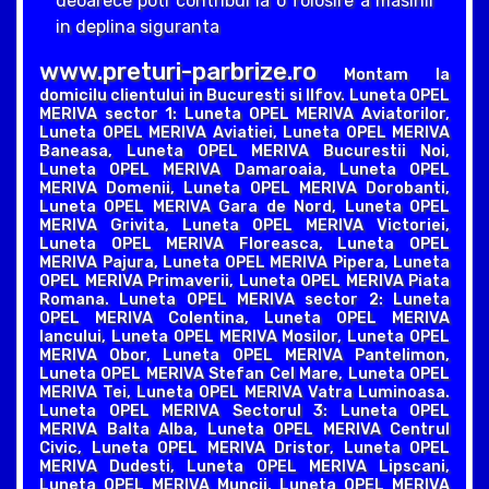
deoarece poti contribui la o folosire a masinii
in deplina siguranta
www.preturi-parbrize.ro
Montam la
domicilu clientului in Bucuresti si Ilfov. Luneta OPEL
MERIVA sector 1: Luneta OPEL MERIVA Aviatorilor,
Luneta OPEL MERIVA Aviatiei, Luneta OPEL MERIVA
Baneasa, Luneta OPEL MERIVA Bucurestii Noi,
Luneta OPEL MERIVA Damaroaia, Luneta OPEL
MERIVA Domenii, Luneta OPEL MERIVA Dorobanti,
Luneta OPEL MERIVA Gara de Nord, Luneta OPEL
MERIVA Grivita, Luneta OPEL MERIVA Victoriei,
Luneta OPEL MERIVA Floreasca, Luneta OPEL
MERIVA Pajura, Luneta OPEL MERIVA Pipera, Luneta
OPEL MERIVA Primaverii, Luneta OPEL MERIVA Piata
Romana. Luneta OPEL MERIVA sector 2: Luneta
OPEL MERIVA Colentina, Luneta OPEL MERIVA
Iancului, Luneta OPEL MERIVA Mosilor, Luneta OPEL
MERIVA Obor, Luneta OPEL MERIVA Pantelimon,
Luneta OPEL MERIVA Stefan Cel Mare, Luneta OPEL
MERIVA Tei, Luneta OPEL MERIVA Vatra Luminoasa.
Luneta OPEL MERIVA Sectorul 3: Luneta OPEL
MERIVA Balta Alba, Luneta OPEL MERIVA Centrul
Civic, Luneta OPEL MERIVA Dristor, Luneta OPEL
MERIVA Dudesti, Luneta OPEL MERIVA Lipscani,
Luneta OPEL MERIVA Muncii, Luneta OPEL MERIVA