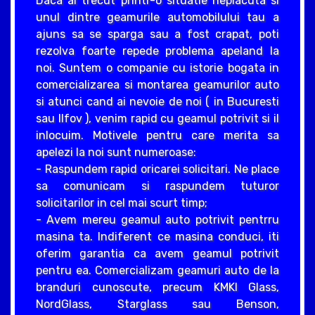
Daca ai trecut printr-o situatie neplacuta si
unul dintre geamurile automobilului tau a
ajuns sa se sparga sau a fost crapat, poti
rezolva foarte repede problema apeland la
noi. Suntem o companie cu istorie bogata in
comercializarea si montarea geamurilor auto
si atunci cand ai nevoie de noi ( in Bucuresti
sau Ilfov ), venim rapid cu geamul potrivit si il
inlocuim. Motivele pentru care merita sa
apelezi la noi sunt numeroase:
- Raspundem rapid oricarei solicitari. Ne place
sa comunicam si raspundem tuturor
solicitarilor in cel mai scurt timp;
- Avem mereu geamul auto potrivit pentrru
masina ta. Indiferent ce masina conduci, iti
oferim garantia ca avem geamul potrivit
pentru ea. Comercializam geamuri auto de la
branduri cunoscute, precum KMKI Glass,
NordGlass, Starglass sau Benson,