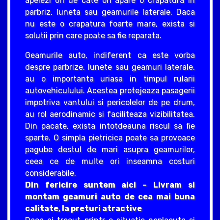
apelezi ori de cate ori apare o crapatura in
parbriz, luneta sau geamurile laterale. Daca
nu este o crapatura foarte mare, exista si
solutii prin care poate sa fie reparata.
Geamurile auto, indiferent ca este vorba
despre parbrize, lunete sau geamuri laterale,
au o importanta uriasa in timpul rularii
autovehiculului. Acestea protejeaza pasagerii
impotriva vantului si pericolelor de pe drum,
au rol aerodinamic si faciliteaza vizibilitatea.
Din pacate, exista intotdeauna riscul sa fie
sparte. O simpla pietricica poate sa provoace
pagube destul de mari asupra geamurilor,
ceea ce de multe ori inseamna costuri
considerabile.
Din fericire suntem aici – Livram si
montam geamuri auto de cea mai buna
calitate, la preturi atractive