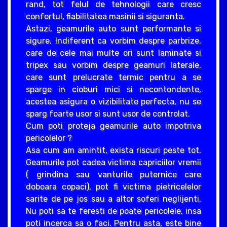
rand, tot felul de tehnologii care cresc
confortul, fiabilitatea masinii si siguranta.
Astazi, geamurile auto sunt performante si
sigure. Indiferent ca vorbim despre parbrize,
care de cele mai multe ori sunt laminate si
tripex sau vorbim despre geamuri laterale,
care sunt prelucrate termic pentru a se
sparge in cioburi mici si necontondente,
acestea asigura o vizibilitate perfecta, nu se
sparg foarte usor si sunt usor de controlat.
Cum poti proteja geamurile auto impotriva
pericolelor ?
Asa cum am amintit, exista riscuri peste tot.
Geamurile pot cadea victima capriciilor vremii
( grindina sau vanturile puternice care
doboara copaci), pot fi victima pietricelelor
sarite de pe jos sau a altor soferi neglijenti.
Nu poti sa te feresti de poate pericolele, insa
poti incerca sa o faci. Pentru asta, este bine