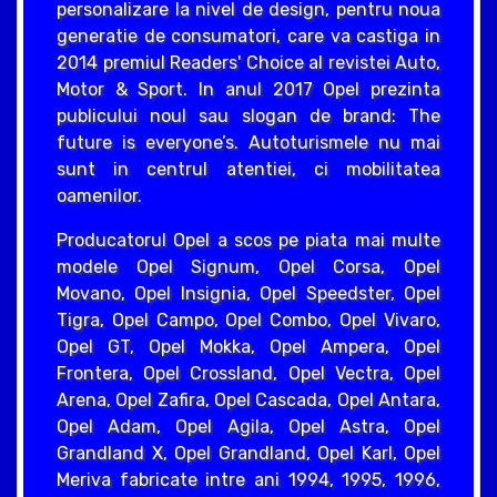
personalizare la nivel de design, pentru noua
generatie de consumatori, care va castiga in
2014 premiul Readers' Choice al revistei Auto,
Motor & Sport. In anul 2017 Opel prezinta
publicului noul sau slogan de brand: The
future is everyone’s. Autoturismele nu mai
sunt in centrul atentiei, ci mobilitatea
oamenilor.
Producatorul Opel a scos pe piata mai multe
modele Opel Signum, Opel Corsa, Opel
Movano, Opel Insignia, Opel Speedster, Opel
Tigra, Opel Campo, Opel Combo, Opel Vivaro,
Opel GT, Opel Mokka, Opel Ampera, Opel
Frontera, Opel Crossland, Opel Vectra, Opel
Arena, Opel Zafira, Opel Cascada, Opel Antara,
Opel Adam, Opel Agila, Opel Astra, Opel
Grandland X, Opel Grandland, Opel Karl, Opel
Meriva fabricate intre ani 1994, 1995, 1996,