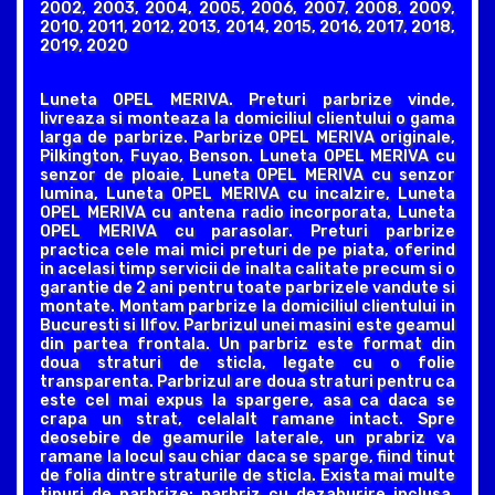
2002, 2003, 2004, 2005, 2006, 2007, 2008, 2009,
2010, 2011, 2012, 2013, 2014, 2015, 2016, 2017, 2018,
2019, 2020
Luneta OPEL MERIVA. Preturi parbrize vinde,
livreaza si monteaza la domiciliul clientului o gama
larga de parbrize. Parbrize OPEL MERIVA originale,
Pilkington, Fuyao, Benson. Luneta OPEL MERIVA cu
senzor de ploaie, Luneta OPEL MERIVA cu senzor
lumina, Luneta OPEL MERIVA cu incalzire, Luneta
OPEL MERIVA cu antena radio incorporata, Luneta
OPEL MERIVA cu parasolar. Preturi parbrize
practica cele mai mici preturi de pe piata, oferind
in acelasi timp servicii de inalta calitate precum si o
garantie de 2 ani pentru toate parbrizele vandute si
montate. Montam parbrize la domiciliul clientului in
Bucuresti si Ilfov. Parbrizul unei masini este geamul
din partea frontala. Un parbriz este format din
doua straturi de sticla, legate cu o folie
transparenta. Parbrizul are doua straturi pentru ca
este cel mai expus la spargere, asa ca daca se
crapa un strat, celalalt ramane intact. Spre
deosebire de geamurile laterale, un prabriz va
ramane la locul sau chiar daca se sparge, fiind tinut
de folia dintre straturile de sticla. Exista mai multe
tipuri de parbrize: parbriz cu dezaburire inclusa,