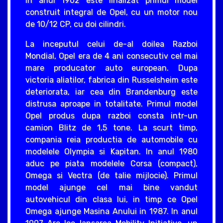
In anul 1902 este finalizat primul model
construit integral de Opel, cu un motor nou
de 10/12 CP, cu doi cilindri.
La inceputul celui de-al doilea Razboi
Mondial, Opel era de 4 ani consecutiv cel mai
mare producator auto european. Dupa
victoria aliatilor, fabrica din Russelsheim este
deteriorata, iar cea din Brandenburg este
distrusa aproape in totalitate. Primul model
Opel produs dupa razboi consta intr-un
camion Blitz de 1,5 tone. La scurt timp,
compania reia productia de automobile cu
modelele Olympia si Kapitan. In anul 1980
aduc pe piata modelele Corsa (compact),
Omega si Vectra (de talie mijlocie). Primul
model ajunge cel mai bine vandut
autovehicul din clasa lui, in timp ce Opel
Omega ajunge Masina Anului in 1987. In anul