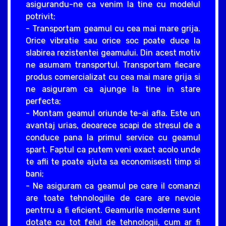
asigurandu-ne ca venim la tine cu modelul
potrivit;
- Transportam geamul cu cea mai mare grija.
Orice vibratie sau orice soc poate duce la
slabirea rezistentei geamului. Din acest motiv
ne asumam transportul. Transportam fiecare
produs comercializat cu cea mai mare grija si
ne asiguram ca ajunge la tine in stare
perfecta;
- Montam geamul oriunde te-ai afla. Este un
avantaj urias, deoarece scapi de stresul de a
conduce pana la primul service cu geamul
spart. Faptul ca putem veni exact acolo unde
te afli te poate ajuta sa economisesti timp si
bani;
- Ne asiguram ca geamul pe care il comanzi
are toate tehnologiile de care are nevoie
pentrru a fi eficient. Geamurile moderne sunt
dotate cu tot felul de tehnologii, cum ar fi