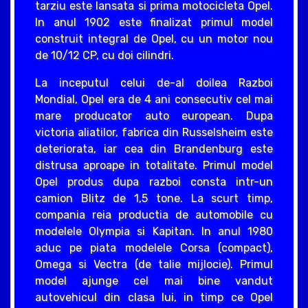
tarziu este lansata si prima motocicleta Opel.
In anul 1902 este finalizat primul model
construit integral de Opel, cu un motor nou
de 10/12 CP, cu doi cilindri.
La inceputul celui de-al doilea Razboi
Mondial, Opel era de 4 ani consecutiv cel mai
mare producator auto european. Dupa
victoria aliatilor, fabrica din Russelsheim este
deteriorata, iar cea din Brandenburg este
distrusa aproape in totalitate. Primul model
Opel produs dupa razboi consta intr-un
camion Blitz de 1,5 tone. La scurt timp,
compania reia productia de automobile cu
modelele Olympia si Kapitan. In anul 1980
aduc pe piata modelele Corsa (compact),
Omega si Vectra (de talie mijlocie). Primul
model ajunge cel mai bine vandut
autovehicul din clasa lui, in timp ce Opel