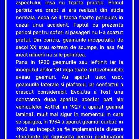
aspectului, insa nu foarte practic. Primul
parbriz era drept si era realizat din sticla
normala, ceea ce il facea foarte periculos in
cazul unui accident. Faptul ca prezenta
pericol pentru soferi si pasageri nu i-a scazut
pretul. Din contra, geamurile inceputului de
secol XX erau extrem de scumpe, in asa fel
incat nimeni nu si le permitea.
Pana in 1920 geamurile sau ieftinit iar la
inceputul anilor ‘30 deja toate autovehiculele
aveau geamuri. Au aparut usor, usor,
geamurile laterale si plafonul, iar confortul a
crescut considerabil. Evolutia a fost una
constanta dupa aparitia acestor pati ale
vehiculelor. Astfel, in 1927 a aparut geamul
laminat, mult mai sigur in momentul in care
se spargea, in 1934 a aparut geamul curbat, in
1960 au inceput sa fie implementate diverse
standarde de siguranta pentru producatorii