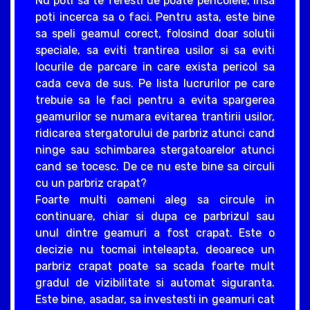
Nu poti sa te feresti de poate pericolele, insa
poti incerca sa o faci. Pentru asta, este bine
sa speli geamul corect, folosind doar solutii
speciale, sa eviti trantirea usilor si sa eviti
locurile de parcare in care exista pericol sa
cada ceva de sus. Pe lista lucrurilor pe care
trebuie sa le faci pentru a evita spargerea
geamurilor se numara evitarea trantirii usilor,
ridicarea stergatorului de parbriz atunci cand
ninge sau schimbarea stergatoarelor atunci
cand se tocesc. De ce nu este bine sa circuli
cu un parbriz crapat?
Foarte multi oameni aleg sa circule in
continuare, chiar si dupa ce parbrizul sau
unul dintre geamuri a fost crapat. Este o
decizie nu tocmai inteleapta, deoarece un
parbriz crapat poate sa scada foarte mult
gradul de vizibilitate si automat siguranta.
Este bine, asadar, sa investesti in geamuri cat