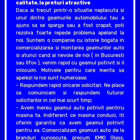
calitate, la preturi atractive
Daca ai trecut printr-o situatie neplacuta si
unul dintre geamurile automobilului tau a
ajuns sa se sparga sau a fost crapat, poti
rezolva foarte repede problema apeland la
noi. Suntem o companie cu istorie bogata in
comercializarea si montarea geamurilor auto
si atunci cand ai nevoie de noi ( in Bucuresti
sau Ilfov ), venim rapid cu geamul potrivit si il
inlocuim. Motivele pentru care merita sa
apelezi la noi sunt numeroase:
- Raspundem rapid oricarei solicitari. Ne place
sa comunicam si raspundem tuturor
solicitarilor in cel mai scurt timp;
- Avem mereu geamul auto potrivit pentrru
masina ta. Indiferent ce masina conduci, iti
oferim garantia ca avem geamul potrivit
pentru ea. Comercializam geamuri auto de la
branduri cunoscute, precum KMKI Glass,