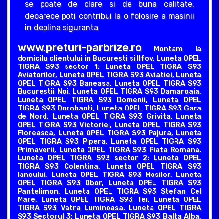
se poate de clare si de buna calitate,
deoarece poti contribui la o folosire a masinii
in deplina siguranta
www.preturi-parbrize.ro
Montam la
domicilu clientului in Bucuresti si Ilfov. Luneta OPEL
TIGRA S93 sector 1: Luneta OPEL TIGRA S93
Aviatorilor, Luneta OPEL TIGRA S93 Aviatiei, Luneta
OPEL TIGRA S93 Baneasa, Luneta OPEL TIGRA S93
Bucurestii Noi, Luneta OPEL TIGRA S93 Damaroaia,
Luneta OPEL TIGRA S93 Domenii, Luneta OPEL
TIGRA S93 Dorobanti, Luneta OPEL TIGRA S93 Gara
de Nord, Luneta OPEL TIGRA S93 Grivita, Luneta
OPEL TIGRA S93 Victoriei, Luneta OPEL TIGRA S93
Floreasca, Luneta OPEL TIGRA S93 Pajura, Luneta
OPEL TIGRA S93 Pipera, Luneta OPEL TIGRA S93
Primaverii, Luneta OPEL TIGRA S93 Piata Romana.
Luneta OPEL TIGRA S93 sector 2: Luneta OPEL
TIGRA S93 Colentina, Luneta OPEL TIGRA S93
Iancului, Luneta OPEL TIGRA S93 Mosilor, Luneta
OPEL TIGRA S93 Obor, Luneta OPEL TIGRA S93
Pantelimon, Luneta OPEL TIGRA S93 Stefan Cel
Mare, Luneta OPEL TIGRA S93 Tei, Luneta OPEL
TIGRA S93 Vatra Luminoasa. Luneta OPEL TIGRA
S93 Sectorul 3: Luneta OPEL TIGRA S93 Balta Alba,