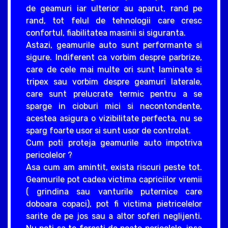
de geamuri iar ulterior au aparut, rand pe
rand, tot felul de tehnologii care cresc
confortul, fiabilitatea masinii si siguranta.
Astazi, geamurile auto sunt performante si
sigure. Indiferent ca vorbim despre parbrize,
care de cele mai multe ori sunt laminate si
tripex sau vorbim despre geamuri laterale,
care sunt prelucrate termic pentru a se
sparge in cioburi mici si necontondente,
acestea asigura o vizibilitate perfecta, nu se
sparg foarte usor si sunt usor de controlat.
Cum poti proteja geamurile auto impotriva
pericolelor ?
Asa cum am amintit, exista riscuri peste tot.
Geamurile pot cadea victima capriciilor vremii
( grindina sau vanturile puternice care
doboara copaci), pot fi victima pietricelelor
sarite de pe jos sau a altor soferi neglijenti.