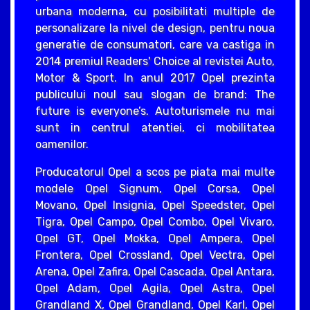
urbana moderna, cu posibilitati multiple de
personalizare la nivel de design, pentru noua
generatie de consumatori, care va castiga in
2014 premiul Readers' Choice al revistei Auto,
Motor & Sport. In anul 2017 Opel prezinta
publicului noul sau slogan de brand: The
future is everyone’s. Autoturismele nu mai
sunt in centrul atentiei, ci mobilitatea
oamenilor.
Producatorul Opel a scos pe piata mai multe
modele Opel Signum, Opel Corsa, Opel
Movano, Opel Insignia, Opel Speedster, Opel
Tigra, Opel Campo, Opel Combo, Opel Vivaro,
Opel GT, Opel Mokka, Opel Ampera, Opel
Frontera, Opel Crossland, Opel Vectra, Opel
Arena, Opel Zafira, Opel Cascada, Opel Antara,
Opel Adam, Opel Agila, Opel Astra, Opel
Grandland X, Opel Grandland, Opel Karl, Opel