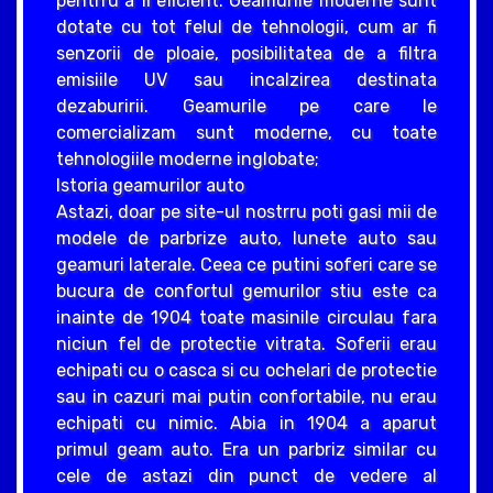
pentrru a fi eficient. Geamurile moderne sunt
dotate cu tot felul de tehnologii, cum ar fi
senzorii de ploaie, posibilitatea de a filtra
emisiile UV sau incalzirea destinata
dezaburirii. Geamurile pe care le
comercializam sunt moderne, cu toate
tehnologiile moderne inglobate;
Istoria geamurilor auto
Astazi, doar pe site-ul nostrru poti gasi mii de
modele de parbrize auto, lunete auto sau
geamuri laterale. Ceea ce putini soferi care se
bucura de confortul gemurilor stiu este ca
inainte de 1904 toate masinile circulau fara
niciun fel de protectie vitrata. Soferii erau
echipati cu o casca si cu ochelari de protectie
sau in cazuri mai putin confortabile, nu erau
echipati cu nimic. Abia in 1904 a aparut
primul geam auto. Era un parbriz similar cu
cele de astazi din punct de vedere al