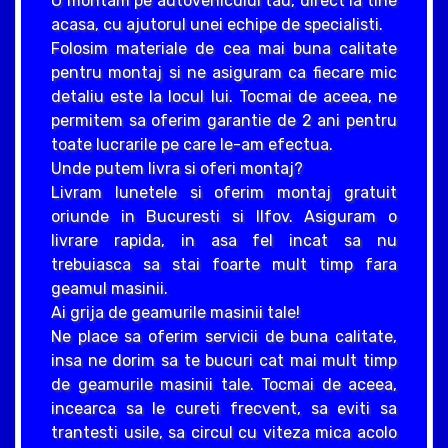
O montam pe autovehiculul tau, direct la tine
acasa, cu ajutorul unei echipe de specialisti.
Folosim materiale de cea mai buna calitate
pentru montaj si ne asiguram ca fiecare mic
detaliu este la locul lui. Tocmai de aceea, ne
permitem sa oferim garantie de 2 ani pentru
toate lucrarile pe care le-am efectua.
Unde putem livra si oferi montaj?
Livram lunetele si oferim montaj gratuit
oriunde in Bucuresti si Ilfov. Asiguram o
livrare rapida, in asa fel incat sa nu
trebuiasca sa stai foarte mult timp fara
geamul masinii.
Ai grija de geamurile masinii tale!
Ne place sa oferim servicii de buna calitate,
insa ne dorim sa te bucuri cat mai mult timp
de geamurile masinii tale. Tocmai de aceea,
incearca sa le cureti frecvent, sa eviti sa
trantesti usile, sa circul cu viteza mica acolo