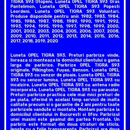
TIGRA S93 Otopeni, Luneta OPEL TIGRA S93 Oras
Pantelimon, Luneta OPEL TIGRA S93 Popesti
Leordeni, Luneta OPEL TIGRA S93 Voluntari.
Produse disponibile pentru anii: 1982, 1983, 1984,
1985, 1986, 1987, 1988, 1989, 1990, 1991, 1992,
1993, 1994, 1995, 1996, 1997, 1998, 1999, 2000,
2001, 2002, 2003, 2004, 2005, 2006, 2007, 2008,
2009, 2010, 2011, 2012, 2013, 2014, 2015, 2016,
2017, 2018, 2019, 2020
Luneta OPEL TIGRA S93. Preturi parbrize vinde,
livreaza si monteaza la domiciliul clientului o gama
larga de parbrize. Parbrize OPEL TIGRA S93
originale, Pilkington, Fuyao, Benson. Luneta OPEL
TIGRA S93 cu senzor de ploaie, Luneta OPEL TIGRA
S93 cu senzor lumina, Luneta OPEL TIGRA S93 cu
incalzire, Luneta OPEL TIGRA S93 cu antena radio
incorporata, Luneta OPEL TIGRA S93 cu parasolar.
Preturi parbrize practica cele mai mici preturi de
pe piata, oferind in acelasi timp servicii de inalta
calitate precum si o garantie de 2 ani pentru toate
parbrizele vandute si montate. Montam parbrize la
domiciliul clientului in Bucuresti si Ilfov. Parbrizul
unei masini este geamul din partea frontala. Un
parbriz este format din doua straturi de sticla,
legate cu o folie transparenta. Parbrizul are doua