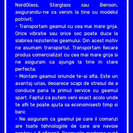
NordGlass, Starglass sau Benson,
asigurandu-ne ca venim la tine cu modelul
potrivit;
- Transportam geamul cu cea mai mare grija.
Orice vibratie sau orice soc poate duce la
slabirea rezistentei geamului. Din acest motiv
ne asumam transportul. Transportam fiecare
produs comercializat cu cea mai mare grija si
ne asiguram ca ajunge la tine in stare
perfecta;
- Montam geamul oriunde te-ai afla. Este un
avantaj urias, deoarece scapi de stresul de a
conduce pana la primul service cu geamul
spart. Faptul ca putem veni exact acolo unde
te afli te poate ajuta sa economisesti timp si
bani;
- Ne asiguram ca geamul pe care il comanzi
are toate tehnologiile de care are nevoie