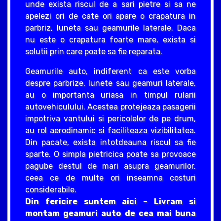
unde exista riscul de a sari pietre si sa ne
apelezi ori de cate ori apare o crapatura in
parbriz, luneta sau geamurile laterale. Daca
nu este o crapatura foarte mare, exista si
solutii prin care poate sa fie reparata.
Geamurile auto, indiferent ca este vorba
despre parbrize, lunete sau geamuri laterale,
au o importanta uriasa in timpul rularii
autovehiculului. Acestea protejeaza pasagerii
impotriva vantului si pericolelor de pe drum,
au rol aerodinamic si faciliteaza vizibilitatea.
Din pacate, exista intotdeauna riscul sa fie
sparte. O simpla pietricica poate sa provoace
pagube destul de mari asupra geamurilor,
ceea ce de multe ori inseamna costuri
considerabile.
Din fericire suntem aici – Livram si
montam geamuri auto de cea mai buna