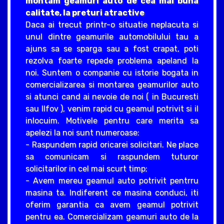
montam geamuri auto de cea mai buna
calitate, la preturi atractive
Daca ai trecut printr-o situatie neplacuta si
unul dintre geamurile automobilului tau a
ajuns sa se sparga sau a fost crapat, poti
rezolva foarte repede problema apeland la
noi. Suntem o companie cu istorie bogata in
comercializarea si montarea geamurilor auto
si atunci cand ai nevoie de noi ( in Bucuresti
sau Ilfov ), venim rapid cu geamul potrivit si il
inlocuim. Motivele pentru care merita sa
apelezi la noi sunt numeroase:
- Raspundem rapid oricarei solicitari. Ne place
sa comunicam si raspundem tuturor
solicitarilor in cel mai scurt timp;
- Avem mereu geamul auto potrivit pentrru
masina ta. Indiferent ce masina conduci, iti
oferim garantia ca avem geamul potrivit
pentru ea. Comercializam geamuri auto de la