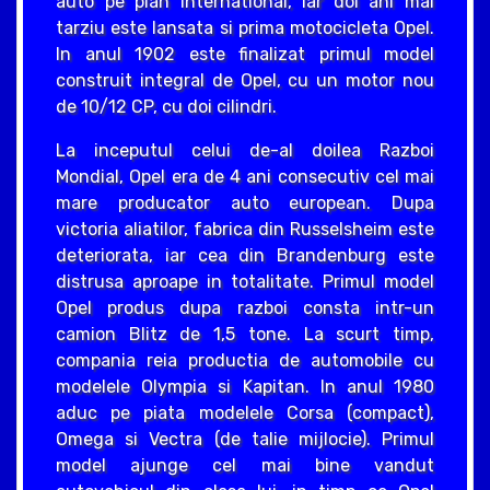
auto pe plan international, iar doi ani mai
tarziu este lansata si prima motocicleta Opel.
In anul 1902 este finalizat primul model
construit integral de Opel, cu un motor nou
de 10/12 CP, cu doi cilindri.
La inceputul celui de-al doilea Razboi
Mondial, Opel era de 4 ani consecutiv cel mai
mare producator auto european. Dupa
victoria aliatilor, fabrica din Russelsheim este
deteriorata, iar cea din Brandenburg este
distrusa aproape in totalitate. Primul model
Opel produs dupa razboi consta intr-un
camion Blitz de 1,5 tone. La scurt timp,
compania reia productia de automobile cu
modelele Olympia si Kapitan. In anul 1980
aduc pe piata modelele Corsa (compact),
Omega si Vectra (de talie mijlocie). Primul
model ajunge cel mai bine vandut