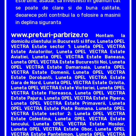
Este bine, asadar, sa investesti in geamuri cat
se poate de clare si de buna calitate,
deoarece poti contribui la o folosire a masinii
in deplina siguranta
www.preturi-parbrize.ro
Montam la
domicilu clientului in Bucuresti si Ilfov. Luneta OPEL
VECTRA Estate sector 1: Luneta OPEL VECTRA
Estate Aviatorilor, Luneta OPEL VECTRA Estate
Aviatiei, Luneta OPEL VECTRA Estate Baneasa,
Luneta OPEL VECTRA Estate Bucurestii Noi, Luneta
OPEL VECTRA Estate Damaroaia, Luneta OPEL
VECTRA Estate Domenii, Luneta OPEL VECTRA
Estate Dorobanti, Luneta OPEL VECTRA Estate
Gara de Nord, Luneta OPEL VECTRA Estate Grivita,
Luneta OPEL VECTRA Estate Victoriei, Luneta OPEL
VECTRA Estate Floreasca, Luneta OPEL VECTRA
Estate Pajura, Luneta OPEL VECTRA Estate Pipera,
Luneta OPEL VECTRA Estate Primaverii, Luneta
OPEL VECTRA Estate Piata Romana. Luneta OPEL
VECTRA Estate sector 2: Luneta OPEL VECTRA
Estate Colentina, Luneta OPEL VECTRA Estate
Iancului, Luneta OPEL VECTRA Estate Mosilor,
Luneta OPEL VECTRA Estate Obor, Luneta OPEL
VECTRA Estate Pantelimon, Luneta OPEL VECTRA