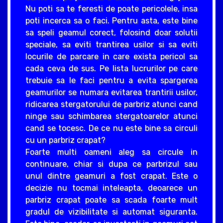
Nu poti sa te feresti de poate pericolele, insa
poti incerca sa o faci. Pentru asta, este bine
sa speli geamul corect, folosind doar solutii
speciale, sa eviti trantirea usilor si sa eviti
locurile de parcare in care exista pericol sa
cada ceva de sus. Pe lista lucrurilor pe care
trebuie sa le faci pentru a evita spargerea
geamurilor se numara evitarea trantirii usilor,
ridicarea stergatorului de parbriz atunci cand
ninge sau schimbarea stergatoarelor atunci
cand se tocesc. De ce nu este bine sa circuli
cu un parbriz crapat?
Foarte multi oameni aleg sa circule in
continuare, chiar si dupa ce parbrizul sau
unul dintre geamuri a fost crapat. Este o
decizie nu tocmai inteleapta, deoarece un
parbriz crapat poate sa scada foarte mult
gradul de vizibilitate si automat siguranta.