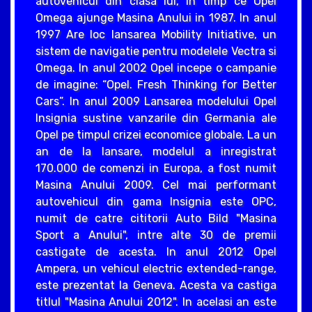
autovehicul din clasa lui, in timp ce Opel
Omega ajunge Masina Anului in 1987. In anul
1997 Are loc lansarea Mobility Initiative, un
sistem de navigatie pentru modelele Vectra si
Omega. In anul 2002 Opel incepe o campanie
de imagine: “Opel. Fresh Thinking for Better
Cars”. In anul 2009 Lansarea modelului Opel
Insignia sustine vanzarile din Germania ale
Opel pe timpul crizei economice globale. La un
an de la lansare, modelul a inregistrat
170.000 de comenzi in Europa, a fost numit
Masina Anului 2009. Cel mai performant
autovehicul din gama Insignia este OPC,
numit de catre cititorii Auto Bild "Masina
Sport a Anului", intre alte 30 de premii
castigate de acesta. In anul 2012 Opel
Ampera, un vehicul electric extended-range,
este prezentat la Geneva. Acesta va castiga
titlul "Masina Anului 2012". In acelasi an este