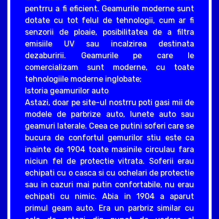
pentrru a fi eficient. Geamurile moderne sunt
dotate cu tot felul de tehnologii, cum ar fi
senzorii de ploaie, posibilitatea de a filtra
emisiile UV sau incalzirea destinata
dezaburirii. Geamurile pe care le
comercializam sunt moderne, cu toate
tehnologiile moderne inglobate;
Istoria geamurilor auto
Astazi, doar pe site-ul nostrru poti gasi mii de
modele de parbrize auto, lunete auto sau
geamuri laterale. Ceea ce putini soferi care se
bucura de confortul gemurilor stiu este ca
inainte de 1904 toate masinile circulau fara
niciun fel de protectie vitrata. Soferii erau
echipati cu o casca si cu ochelari de protectie
sau in cazuri mai putin confortabile, nu erau
echipati cu nimic. Abia in 1904 a aparut
primul geam auto. Era un parbriz similar cu