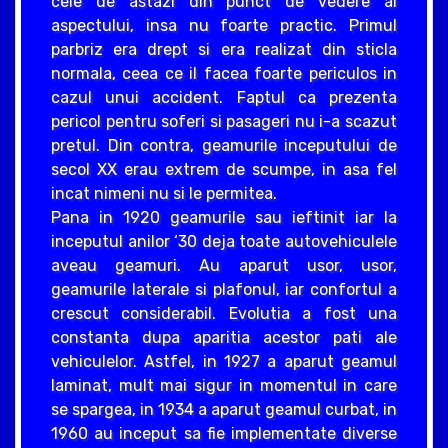
cele de astazi din punct de vedere al
aspectului, insa nu foarte practic. Primul
parbriz era drept si era realizat din sticla
normala, ceea ce il facea foarte periculos in
cazul unui accident. Faptul ca prezenta
pericol pentru soferi si pasageri nu i-a scazut
pretul. Din contra, geamurile inceputului de
secol XX erau extrem de scumpe, in asa fel
incat nimeni nu si le permitea.
Pana in 1920 geamurile sau ieftinit iar la
inceputul anilor ‘30 deja toate autovehiculele
aveau geamuri. Au aparut usor, usor,
geamurile laterale si plafonul, iar confortul a
crescut considerabil. Evolutia a fost una
constanta dupa aparitia acestor pati ale
vehiculelor. Astfel, in 1927 a aparut geamul
laminat, mult mai sigur in momentul in care
se spargea, in 1934 a aparut geamul curbat, in
1960 au inceput sa fie implementate diverse