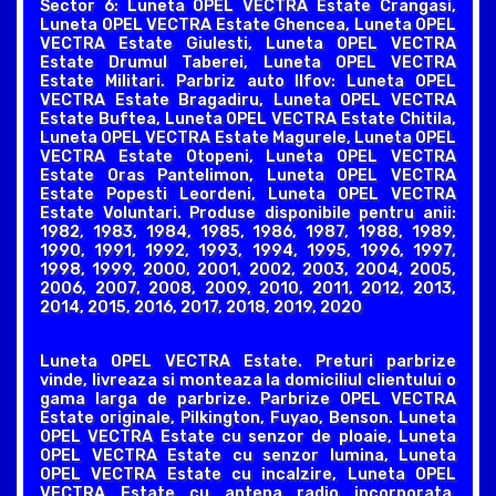
Sector 6: Luneta OPEL VECTRA Estate Crangasi,
Luneta OPEL VECTRA Estate Ghencea, Luneta OPEL
VECTRA Estate Giulesti, Luneta OPEL VECTRA
Estate Drumul Taberei, Luneta OPEL VECTRA
Estate Militari. Parbriz auto Ilfov: Luneta OPEL
VECTRA Estate Bragadiru, Luneta OPEL VECTRA
Estate Buftea, Luneta OPEL VECTRA Estate Chitila,
Luneta OPEL VECTRA Estate Magurele, Luneta OPEL
VECTRA Estate Otopeni, Luneta OPEL VECTRA
Estate Oras Pantelimon, Luneta OPEL VECTRA
Estate Popesti Leordeni, Luneta OPEL VECTRA
Estate Voluntari. Produse disponibile pentru anii:
1982, 1983, 1984, 1985, 1986, 1987, 1988, 1989,
1990, 1991, 1992, 1993, 1994, 1995, 1996, 1997,
1998, 1999, 2000, 2001, 2002, 2003, 2004, 2005,
2006, 2007, 2008, 2009, 2010, 2011, 2012, 2013,
2014, 2015, 2016, 2017, 2018, 2019, 2020
Luneta OPEL VECTRA Estate. Preturi parbrize
vinde, livreaza si monteaza la domiciliul clientului o
gama larga de parbrize. Parbrize OPEL VECTRA
Estate originale, Pilkington, Fuyao, Benson. Luneta
OPEL VECTRA Estate cu senzor de ploaie, Luneta
OPEL VECTRA Estate cu senzor lumina, Luneta
OPEL VECTRA Estate cu incalzire, Luneta OPEL
VECTRA Estate cu antena radio incorporata,