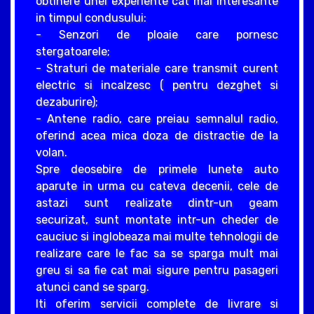
obtinere unei experiente cat mai interesante
in timpul condusului:
- Senzori de ploaie care pornesc
stergatoarele;
- Straturi de materiale care transmit curent
electric si incalzesc ( pentru dezghet si
dezaburire);
- Antene radio, care preiau semnalul radio,
oferind acea mica doza de distractie de la
volan.
Spre deosebire de primele lunete auto
aparute in urma cu cateva decenii, cele de
astazi sunt realizate dintr-un geam
securizat, sunt montate intr-un cheder de
cauciuc si inglobeaza mai multe tehnologii de
realizare care le fac sa se sparga mult mai
greu si sa fie cat mai sigure pentru pasageri
atunci cand se sparg.
Iti oferim servicii complete de livrare si