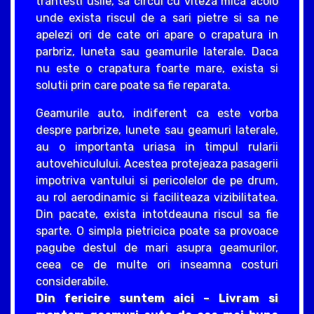
trantesti usile, sa circul cu viteza mica acolo
unde exista riscul de a sari pietre si sa ne
apelezi ori de cate ori apare o crapatura in
parbriz, luneta sau geamurile laterale. Daca
nu este o crapatura foarte mare, exista si
solutii prin care poate sa fie reparata.
Geamurile auto, indiferent ca este vorba
despre parbrize, lunete sau geamuri laterale,
au o importanta uriasa in timpul rularii
autovehiculului. Acestea protejeaza pasagerii
impotriva vantului si pericolelor de pe drum,
au rol aerodinamic si faciliteaza vizibilitatea.
Din pacate, exista intotdeauna riscul sa fie
sparte. O simpla pietricica poate sa provoace
pagube destul de mari asupra geamurilor,
ceea ce de multe ori inseamna costuri
considerabile.
Din fericire suntem aici – Livram si