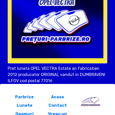
Pret luneta OPEL VECTRA Estate an fabricatien
2012 producator ORIGINAL vandut in DUMBRAVENI
ILFOV cod postal 77016
Parbrize
Acasa
Lunete
Contact
Geamuri
Vreau un