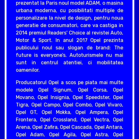
prezentat la Paris noul model ADAM, o masina
urbana moderna, cu posibilitati multiple de
personalizare la nivel de design, pentru noua
generatie de consumatori, care va castiga in
2014 premiul Readers' Choice al revistei Auto,
Motor & Sport. In anul 2017 Opel prezinta
publicului noul sau slogan de brand: The
future is everyone’s. Autoturismele nu mai
sunt in centrul atentiei, ci mobilitatea
oamenilor.
Producatorul Opel a scos pe piata mai multe
modele Opel Signum, Opel Corsa, Opel
Movano, Opel Insignia, Opel Speedster, Opel
Tigra, Opel Campo, Opel Combo, Opel Vivaro,
Opel GT, Opel Mokka, Opel Ampera, Opel
Frontera, Opel Crossland, Opel Vectra, Opel
Arena, Opel Zafira, Opel Cascada, Opel Antara,
Opel Adam, Opel Agila, Opel Astra, Opel