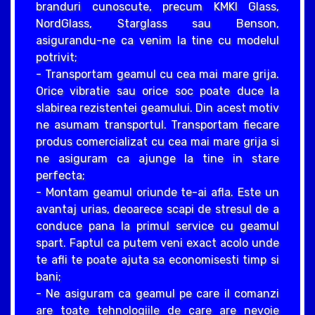
branduri cunoscute, precum KMKI Glass,
NordGlass, Starglass sau Benson,
asigurandu-ne ca venim la tine cu modelul
potrivit;
- Transportam geamul cu cea mai mare grija.
Orice vibratie sau orice soc poate duce la
slabirea rezistentei geamului. Din acest motiv
ne asumam transportul. Transportam fiecare
produs comercializat cu cea mai mare grija si
ne asiguram ca ajunge la tine in stare
perfecta;
- Montam geamul oriunde te-ai afla. Este un
avantaj urias, deoarece scapi de stresul de a
conduce pana la primul service cu geamul
spart. Faptul ca putem veni exact acolo unde
te afli te poate ajuta sa economisesti timp si
bani;
- Ne asiguram ca geamul pe care il comanzi
are toate tehnologiile de care are nevoie