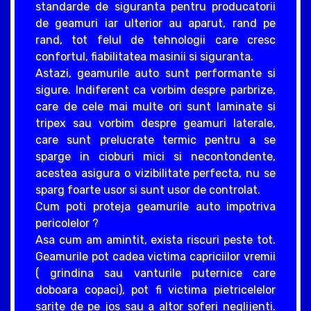
standarde de siguranta pentru producatorii
de geamuri iar ulterior au aparut, rand pe
rand, tot felul de tehnologii care cresc
confortul, fiabilitatea masinii si siguranta.
Astazi, geamurile auto sunt performante si
sigure. Indiferent ca vorbim despre parbrize,
care de cele mai multe ori sunt laminate si
tripex sau vorbim despre geamuri laterale,
care sunt prelucrate termic pentru a se
sparge in cioburi mici si necontondente,
acestea asigura o vizibilitate perfecta, nu se
sparg foarte usor si sunt usor de controlat.
Cum poti proteja geamurile auto impotriva
pericolelor ?
Asa cum am amintit, exista riscuri peste tot.
Geamurile pot cadea victima capriciilor vremii
( grindina sau vanturile puternice care
doboara copaci), pot fi victima pietricelelor
sarite de pe jos sau a altor soferi neglijenti.