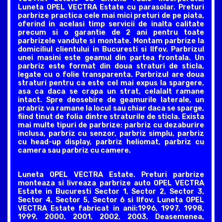
Luneta OPEL VECTRA Estate cu parasolar. Preturi
parbrize practica cele mai mici preturi de pe piata,
oferind in acelasi timp servicii de inalta calitate
precum si o garantie de 2 ani pentru toate
parbrizele vandute si montate. Montam parbrize la
domiciliul clientului in Bucuresti si Ilfov. Parbrizul
unei masini este geamul din partea frontala. Un
parbriz este format din doua straturi de sticla,
legate cu o folie transparenta. Parbrizul are doua
straturi pentru ca este cel mai expus la spargere,
asa ca daca se crapa un strat, celalalt ramane
intact. Spre deosebire de geamurile laterale, un
prabriz va ramane la locul sau chiar daca se sparge,
fiind tinut de folia dintre straturile de sticla. Exista
mai multe tipuri de parbrize: parbriz cu dezaburire
inclusa, parbriz cu senzor, parbriz simplu, parbriz
cu head-up display, parbriz heliomat, parbriz cu
camera sau parbriz cu camere.
Luneta OPEL VECTRA Estate. Preturi parbrize
monteaza si livreaza parbrize auto OPEL VECTRA
Estate in Bucuresti Sector 1, Sector 2, Sector 3,
Sector 4, Sector 5, Sector 6 si Ilfov. Luneta OPEL
VECTRA Estate fabricat in anii:1996, 1997, 1998,
1999, 2000, 2001, 2002, 2003, Deasemenea,