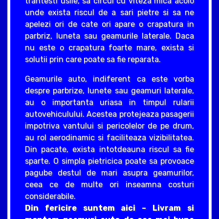
trantesti usile, sa circul cu viteza mica acolo
unde exista riscul de a sari pietre si sa ne
apelezi ori de cate ori apare o crapatura in
parbriz, luneta sau geamurile laterale. Daca
nu este o crapatura foarte mare, exista si
solutii prin care poate sa fie reparata.
Geamurile auto, indiferent ca este vorba
despre parbrize, lunete sau geamuri laterale,
au o importanta uriasa in timpul rularii
autovehiculului. Acestea protejeaza pasagerii
impotriva vantului si pericolelor de pe drum,
au rol aerodinamic si faciliteaza vizibilitatea.
Din pacate, exista intotdeauna riscul sa fie
sparte. O simpla pietricica poate sa provoace
pagube destul de mari asupra geamurilor,
ceea ce de multe ori inseamna costuri
considerabile.
Din fericire suntem aici – Livram si