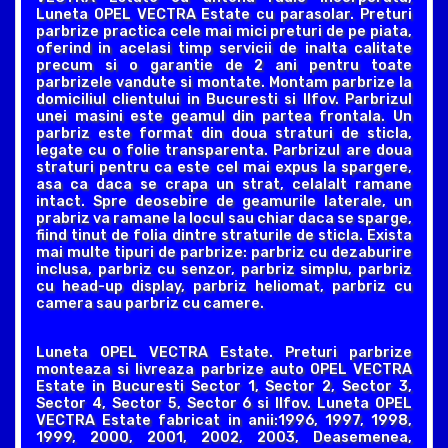
Luneta OPEL VECTRA Estate cu parasolar. Preturi
parbrize practica cele mai mici preturi de pe piata,
oferind in acelasi timp servicii de inalta calitate
precum si o garantie de 2 ani pentru toate
parbrizele vandute si montate. Montam parbrize la
domiciliul clientului in Bucuresti si Ilfov. Parbrizul
unei masini este geamul din partea frontala. Un
parbriz este format din doua straturi de sticla,
legate cu o folie transparenta. Parbrizul are doua
straturi pentru ca este cel mai expus la spargere,
asa ca daca se crapa un strat, celalalt ramane
intact. Spre deosebire de geamurile laterale, un
prabriz va ramane la locul sau chiar daca se sparge,
fiind tinut de folia dintre straturile de sticla. Exista
mai multe tipuri de parbrize: parbriz cu dezaburire
inclusa, parbriz cu senzor, parbriz simplu, parbriz
cu head-up display, parbriz heliomat, parbriz cu
camera sau parbriz cu camere.
Luneta OPEL VECTRA Estate. Preturi parbrize
monteaza si livreaza parbrize auto OPEL VECTRA
Estate in Bucuresti Sector 1, Sector 2, Sector 3,
Sector 4, Sector 5, Sector 6 si Ilfov. Luneta OPEL
VECTRA Estate fabricat in anii:1996, 1997, 1998,
1999, 2000, 2001, 2002, 2003, Deasemenea,