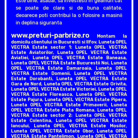
Este bine, asadar, sa investesti in geamuri cat
se poate de clare si de buna calitate,
deoarece poti contribui la o folosire a masinii
in deplina siguranta
www.preturi-parbrize.ro
Montam la
domicilu clientului in Bucuresti si Ilfov. Luneta OPEL
VECTRA Estate sector 1: Luneta OPEL VECTRA
Estate Aviatorilor, Luneta OPEL VECTRA Estate
Aviatiei, Luneta OPEL VECTRA Estate Baneasa,
Luneta OPEL VECTRA Estate Bucurestii Noi, Luneta
OPEL VECTRA Estate Damaroaia, Luneta OPEL
VECTRA Estate Domenii, Luneta OPEL VECTRA
Estate Dorobanti, Luneta OPEL VECTRA Estate
Gara de Nord, Luneta OPEL VECTRA Estate Grivita,
Luneta OPEL VECTRA Estate Victoriei, Luneta OPEL
VECTRA Estate Floreasca, Luneta OPEL VECTRA
Estate Pajura, Luneta OPEL VECTRA Estate Pipera,
Luneta OPEL VECTRA Estate Primaverii, Luneta
OPEL VECTRA Estate Piata Romana. Luneta OPEL
VECTRA Estate sector 2: Luneta OPEL VECTRA
Estate Colentina, Luneta OPEL VECTRA Estate
Iancului, Luneta OPEL VECTRA Estate Mosilor,
Luneta OPEL VECTRA Estate Obor, Luneta OPEL
VECTRA Estate Pantelimon, Luneta OPEL VECTRA