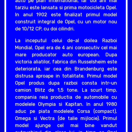
auto pe plan international, iar doi ani mai
tarziu este lansata si prima motocicleta Opel.
In anul 1902 este finalizat primul model
construit integral de Opel, cu un motor nou
de 10/12 CP, cu doi cilindri.
La inceputul celui de-al doilea Razboi
Mondial, Opel era de 4 ani consecutiv cel mai
mare producator auto european. Dupa
victoria aliatilor, fabrica din Russelsheim este
deteriorata, iar cea din Brandenburg este
distrusa aproape in totalitate. Primul model
Opel produs dupa razboi consta intr-un
camion Blitz de 1,5 tone. La scurt timp,
compania reia productia de automobile cu
modelele Olympia si Kapitan. In anul 1980
aduc pe piata modelele Corsa (compact),
Omega si Vectra (de talie mijlocie). Primul
model ajunge cel mai bine vandut