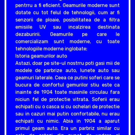
pentrru a fi eficient. Geamurile moderne sunt
dotate cu tot felul de tehnologii, cum ar fi
senzorii de ploaie, posibilitatea de a filtra
emisiile UV sau incalzirea destinata
dezaburirii. Geamurile pe care le
comercializam sunt moderne, cu toate
tehnologiile moderne inglobate;
Istoria geamurilor auto
Astazi, doar pe site-ul nostrru poti gasi mii de
modele de parbrize auto, lunete auto sau
geamuri laterale. Ceea ce putini soferi care se
bucura de confortul gemurilor stiu este ca
inainte de 1904 toate masinile circulau fara
niciun fel de protectie vitrata. Soferii erau
echipati cu o casca si cu ochelari de protectie
sau in cazuri mai putin confortabile, nu erau
echipati cu nimic. Abia in 1904 a aparut
primul geam auto. Era un parbriz similar cu