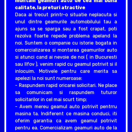
montam geamuri auto de cea mai buna
calitate, la preturi atractive
Daca ai trecut printr-o situatie neplacuta si
unul dintre geamurile automobilului tau a
ajuns sa se sparga sau a fost crapat, poti
rezolva foarte repede problema apeland la
noi. Suntem o companie cu istorie bogata in
comercializarea si montarea geamurilor auto
si atunci cand ai nevoie de noi ( in Bucuresti
sau Ilfov ), venim rapid cu geamul potrivit si il
inlocuim. Motivele pentru care merita sa
apelezi la noi sunt numeroase:
- Raspundem rapid oricarei solicitari. Ne place
sa comunicam si raspundem tuturor
solicitarilor in cel mai scurt timp;
- Avem mereu geamul auto potrivit pentrru
masina ta. Indiferent ce masina conduci, iti
oferim garantia ca avem geamul potrivit
pentru ea. Comercializam geamuri auto de la