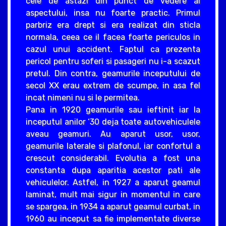
cele de astazi din punct de vedere al
aspectului, insa nu foarte practic. Primul
parbriz era drept si era realizat din sticla
normala, ceea ce il facea foarte periculos in
cazul unui accident. Faptul ca prezenta
pericol pentru soferi si pasageri nu i-a scazut
pretul. Din contra, geamurile inceputului de
secol XX erau extrem de scumpe, in asa fel
incat nimeni nu si le permitea.
Pana in 1920 geamurile sau ieftinit iar la
inceputul anilor ‘30 deja toate autovehiculele
aveau geamuri. Au aparut usor, usor,
geamurile laterale si plafonul, iar confortul a
crescut considerabil. Evolutia a fost una
constanta dupa aparitia acestor pati ale
vehiculelor. Astfel, in 1927 a aparut geamul
laminat, mult mai sigur in momentul in care
se spargea, in 1934 a aparut geamul curbat, in
1960 au inceput sa fie implementate diverse