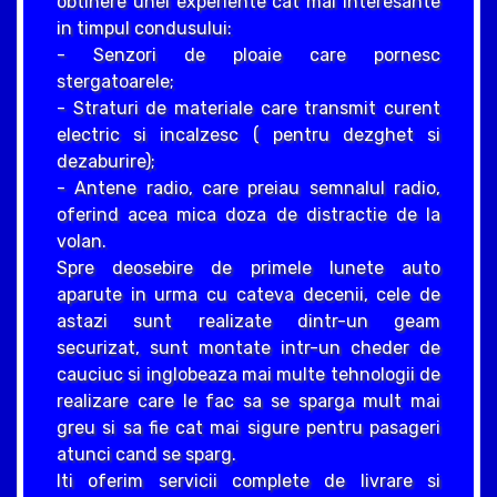
obtinere unei experiente cat mai interesante
in timpul condusului:
- Senzori de ploaie care pornesc
stergatoarele;
- Straturi de materiale care transmit curent
electric si incalzesc ( pentru dezghet si
dezaburire);
- Antene radio, care preiau semnalul radio,
oferind acea mica doza de distractie de la
volan.
Spre deosebire de primele lunete auto
aparute in urma cu cateva decenii, cele de
astazi sunt realizate dintr-un geam
securizat, sunt montate intr-un cheder de
cauciuc si inglobeaza mai multe tehnologii de
realizare care le fac sa se sparga mult mai
greu si sa fie cat mai sigure pentru pasageri
atunci cand se sparg.
Iti oferim servicii complete de livrare si