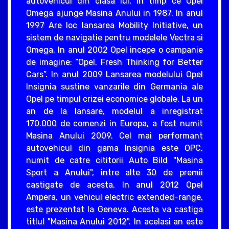
autovehicul din clasa lui, in timp ce Opel
Omega ajunge Masina Anului in 1987. In anul
1997 Are loc lansarea Mobility Initiative, un
sistem de navigatie pentru modelele Vectra si
Omega. In anul 2002 Opel incepe o campanie
de imagine: “Opel. Fresh Thinking for Better
Cars”. In anul 2009 Lansarea modelului Opel
Insignia sustine vanzarile din Germania ale
Opel pe timpul crizei economice globale. La un
an de la lansare, modelul a inregistrat
170.000 de comenzi in Europa, a fost numit
Masina Anului 2009. Cel mai performant
autovehicul din gama Insignia este OPC,
numit de catre cititorii Auto Bild "Masina
Sport a Anului", intre alte 30 de premii
castigate de acesta. In anul 2012 Opel
Ampera, un vehicul electric extended-range,
este prezentat la Geneva. Acesta va castiga
titlul "Masina Anului 2012". In acelasi an este