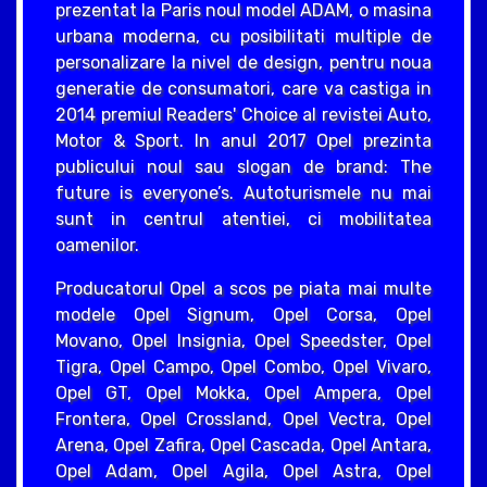
prezentat la Paris noul model ADAM, o masina
urbana moderna, cu posibilitati multiple de
personalizare la nivel de design, pentru noua
generatie de consumatori, care va castiga in
2014 premiul Readers' Choice al revistei Auto,
Motor & Sport. In anul 2017 Opel prezinta
publicului noul sau slogan de brand: The
future is everyone’s. Autoturismele nu mai
sunt in centrul atentiei, ci mobilitatea
oamenilor.
Producatorul Opel a scos pe piata mai multe
modele Opel Signum, Opel Corsa, Opel
Movano, Opel Insignia, Opel Speedster, Opel
Tigra, Opel Campo, Opel Combo, Opel Vivaro,
Opel GT, Opel Mokka, Opel Ampera, Opel
Frontera, Opel Crossland, Opel Vectra, Opel
Arena, Opel Zafira, Opel Cascada, Opel Antara,
Opel Adam, Opel Agila, Opel Astra, Opel