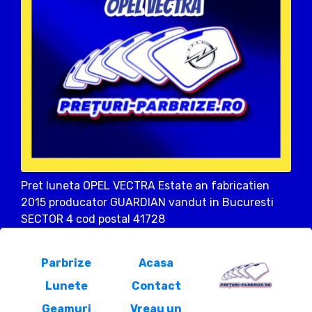
Pret luneta OPEL VECTRA Estate an fabricatien
2015 producator GUARDIAN vandut in Bucuresti
SECTOR 4 cod postal 41728
Parbrize
Acasa
Lunete
Contact
Geamuri
Vreau un