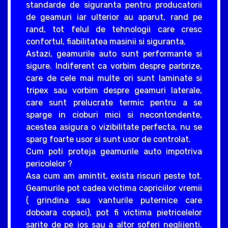
standarde de siguranta pentru producatorii
de geamuri iar ulterior au aparut, rand pe
rand, tot felul de tehnologii care cresc
confortul, fiabilitatea masinii si siguranta.
Astazi, geamurile auto sunt performante si
sigure. Indiferent ca vorbim despre parbrize,
care de cele mai multe ori sunt laminate si
tripex sau vorbim despre geamuri laterale,
care sunt prelucrate termic pentru a se
sparge in cioburi mici si necontondente,
acestea asigura o vizibilitate perfecta, nu se
sparg foarte usor si sunt usor de controlat.
Cum poti proteja geamurile auto impotriva
pericolelor ?
Asa cum am amintit, exista riscuri peste tot.
Geamurile pot cadea victima capriciilor vremii
( grindina sau vanturile puternice care
doboara copaci), pot fi victima pietricelelor
sarite de pe jos sau a altor soferi neglijenti.