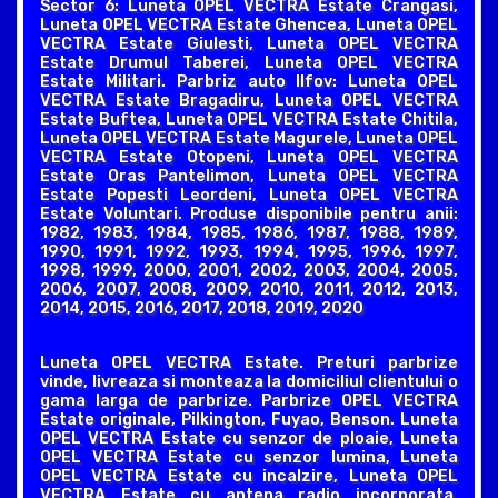
Sector 6: Luneta OPEL VECTRA Estate Crangasi,
Luneta OPEL VECTRA Estate Ghencea, Luneta OPEL
VECTRA Estate Giulesti, Luneta OPEL VECTRA
Estate Drumul Taberei, Luneta OPEL VECTRA
Estate Militari. Parbriz auto Ilfov: Luneta OPEL
VECTRA Estate Bragadiru, Luneta OPEL VECTRA
Estate Buftea, Luneta OPEL VECTRA Estate Chitila,
Luneta OPEL VECTRA Estate Magurele, Luneta OPEL
VECTRA Estate Otopeni, Luneta OPEL VECTRA
Estate Oras Pantelimon, Luneta OPEL VECTRA
Estate Popesti Leordeni, Luneta OPEL VECTRA
Estate Voluntari. Produse disponibile pentru anii:
1982, 1983, 1984, 1985, 1986, 1987, 1988, 1989,
1990, 1991, 1992, 1993, 1994, 1995, 1996, 1997,
1998, 1999, 2000, 2001, 2002, 2003, 2004, 2005,
2006, 2007, 2008, 2009, 2010, 2011, 2012, 2013,
2014, 2015, 2016, 2017, 2018, 2019, 2020
Luneta OPEL VECTRA Estate. Preturi parbrize
vinde, livreaza si monteaza la domiciliul clientului o
gama larga de parbrize. Parbrize OPEL VECTRA
Estate originale, Pilkington, Fuyao, Benson. Luneta
OPEL VECTRA Estate cu senzor de ploaie, Luneta
OPEL VECTRA Estate cu senzor lumina, Luneta
OPEL VECTRA Estate cu incalzire, Luneta OPEL
VECTRA Estate cu antena radio incorporata,