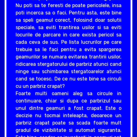
Nu poti sa te feresti de poate pericolele, insa
poti incerca sa o faci. Pentru asta, este bine
sa speli geamul corect, folosind doar solutii
speciale, sa eviti trantirea usilor si sa eviti
locurile de parcare in care exista pericol sa
cada ceva de sus. Pe lista lucrurilor pe care
trebuie sa le faci pentru a evita spargerea
geamurilor se numara evitarea trantirii usilor,
ridicarea stergatorului de parbriz atunci cand
ninge sau schimbarea stergatoarelor atunci
cand se tocesc. De ce nu este bine sa circuli
cu un parbriz crapat?
Foarte multi oameni aleg sa circule in
continuare, chiar si dupa ce parbrizul sau
unul dintre geamuri a fost crapat. Este o
decizie nu tocmai inteleapta, deoarece un
parbriz crapat poate sa scada foarte mult
gradul de vizibilitate si automat siguranta.