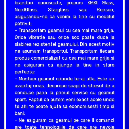
branduri cunoscute, precum KMKI Glass,
NordGlass, Starglass sau Benson,
asigurandu-ne ca venim la tine cu modelul
potrivit;
- Transportam geamul cu cea mai mare grija.
Orice vibratie sau orice soc poate duce la
slabirea rezistentei geamului. Din acest motiv
ne asumam transportul. Transportam fiecare
produs comercializat cu cea mai mare grija si
ne asiguram ca ajunge la tine in stare
perfecta;
- Montam geamul oriunde te-ai afla. Este un
avantaj urias, deoarece scapi de stresul de a
conduce pana la primul service cu geamul
spart. Faptul ca putem veni exact acolo unde
te afli te poate ajuta sa economisesti timp si
bani;
- Ne asiguram ca geamul pe care il comanzi
are toate tehnologiile de care are nevoie