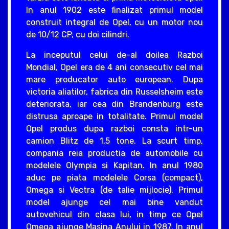
In anul 1902 este finalizat primul model
construit integral de Opel, cu un motor nou
de 10/12 CP, cu doi cilindri.
La inceputul celui de-al doilea Razboi
Mondial, Opel era de 4 ani consecutiv cel mai
mare producator auto european. Dupa
victoria aliatilor, fabrica din Russelsheim este
deteriorata, iar cea din Brandenburg este
distrusa aproape in totalitate. Primul model
Opel produs dupa razboi consta intr-un
camion Blitz de 1,5 tone. La scurt timp,
compania reia productia de automobile cu
modelele Olympia si Kapitan. In anul 1980
aduc pe piata modelele Corsa (compact),
Omega si Vectra (de talie mijlocie). Primul
model ajunge cel mai bine vandut
autovehicul din clasa lui, in timp ce Opel
Omega ajunge Masina Anului in 1987. In anul