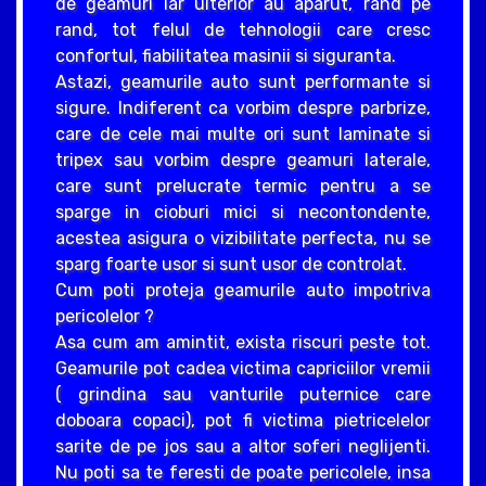
de geamuri iar ulterior au aparut, rand pe
rand, tot felul de tehnologii care cresc
confortul, fiabilitatea masinii si siguranta.
Astazi, geamurile auto sunt performante si
sigure. Indiferent ca vorbim despre parbrize,
care de cele mai multe ori sunt laminate si
tripex sau vorbim despre geamuri laterale,
care sunt prelucrate termic pentru a se
sparge in cioburi mici si necontondente,
acestea asigura o vizibilitate perfecta, nu se
sparg foarte usor si sunt usor de controlat.
Cum poti proteja geamurile auto impotriva
pericolelor ?
Asa cum am amintit, exista riscuri peste tot.
Geamurile pot cadea victima capriciilor vremii
( grindina sau vanturile puternice care
doboara copaci), pot fi victima pietricelelor
sarite de pe jos sau a altor soferi neglijenti.
Nu poti sa te feresti de poate pericolele, insa