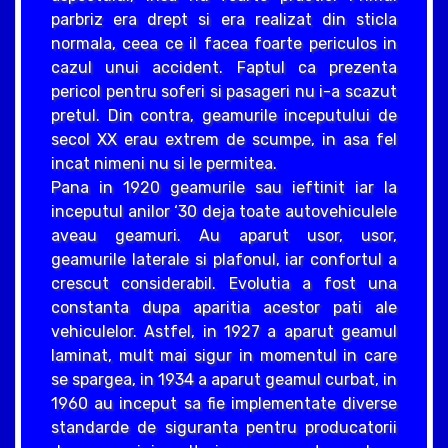
parbriz era drept si era realizat din sticla
normala, ceea ce il facea foarte periculos in
cazul unui accident. Faptul ca prezenta
pericol pentru soferi si pasageri nu i-a scazut
pretul. Din contra, geamurile inceputului de
secol XX erau extrem de scumpe, in asa fel
incat nimeni nu si le permitea.
Pana in 1920 geamurile sau ieftinit iar la
inceputul anilor ‘30 deja toate autovehiculele
aveau geamuri. Au aparut usor, usor,
geamurile laterale si plafonul, iar confortul a
crescut considerabil. Evolutia a fost una
constanta dupa aparitia acestor pati ale
vehiculelor. Astfel, in 1927 a aparut geamul
laminat, mult mai sigur in momentul in care
se spargea, in 1934 a aparut geamul curbat, in
1960 au inceput sa fie implementate diverse
standarde de siguranta pentru producatorii