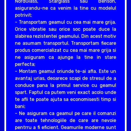
NordGlass, Starglass sau Benson,
asigurandu-ne ca venim la tine cu modelul
potrivit;
- Transportam geamul cu cea mai mare grija.
Orice vibratie sau orice soc poate duce la
slabirea rezistentei geamului. Din acest motiv
ne asumam transportul. Transportam fiecare
produs comercializat cu cea mai mare grija si
ne asiguram ca ajunge la tine in stare
perfecta;
- Montam geamul oriunde te-ai afla. Este un
avantaj urias, deoarece scapi de stresul de a
conduce pana la primul service cu geamul
spart. Faptul ca putem veni exact acolo unde
te afli te poate ajuta sa economisesti timp si
bani;
- Ne asiguram ca geamul pe care il comanzi
are toate tehnologiile de care are nevoie
pentrru a fi eficient. Geamurile moderne sunt