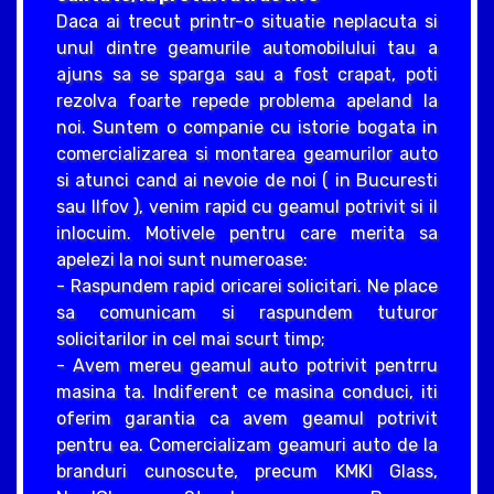
Daca ai trecut printr-o situatie neplacuta si
unul dintre geamurile automobilului tau a
ajuns sa se sparga sau a fost crapat, poti
rezolva foarte repede problema apeland la
noi. Suntem o companie cu istorie bogata in
comercializarea si montarea geamurilor auto
si atunci cand ai nevoie de noi ( in Bucuresti
sau Ilfov ), venim rapid cu geamul potrivit si il
inlocuim. Motivele pentru care merita sa
apelezi la noi sunt numeroase:
- Raspundem rapid oricarei solicitari. Ne place
sa comunicam si raspundem tuturor
solicitarilor in cel mai scurt timp;
- Avem mereu geamul auto potrivit pentrru
masina ta. Indiferent ce masina conduci, iti
oferim garantia ca avem geamul potrivit
pentru ea. Comercializam geamuri auto de la
branduri cunoscute, precum KMKI Glass,