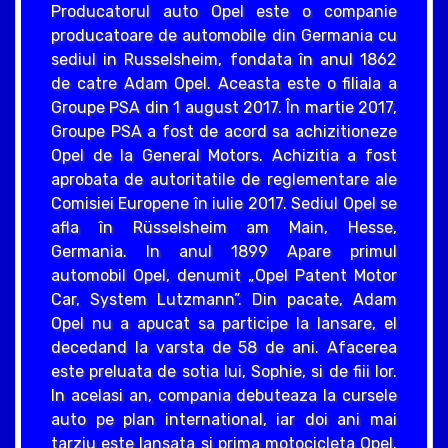
Producatorul auto Opel este o companie
producatoare de automobile din Germania cu
sediul in Russelsheim, fondata în anul 1862
de catre Adam Opel. Aceasta este o filiala a
Groupe PSA din 1 august 2017. În martie 2017,
Groupe PSA a fost de acord sa achizitioneze
Opel de la General Motors. Achizitia a fost
aprobata de autoritatile de reglementare ale
Comisiei Europene în iulie 2017. Sediul Opel se
afla în Rüsselsheim am Main, Hesse,
Germania. In anul 1899 Apare primul
automobil Opel, denumit „Opel Patent Motor
Car, System Lutzmann”. Din pacate, Adam
Opel nu a apucat sa participe la lansare, el
decedand la varsta de 58 de ani. Afacerea
este preluata de sotia lui, Sophie, si de fiii lor.
In acelasi an, compania debuteaza la cursele
auto pe plan international, iar doi ani mai
tarziu este lansata si prima motocicleta Opel.