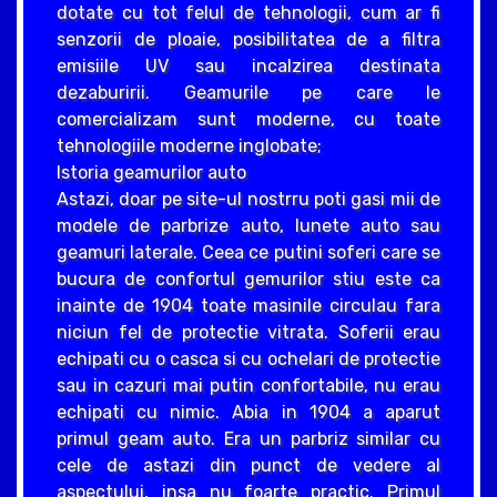
dotate cu tot felul de tehnologii, cum ar fi
senzorii de ploaie, posibilitatea de a filtra
emisiile UV sau incalzirea destinata
dezaburirii. Geamurile pe care le
comercializam sunt moderne, cu toate
tehnologiile moderne inglobate;
Istoria geamurilor auto
Astazi, doar pe site-ul nostrru poti gasi mii de
modele de parbrize auto, lunete auto sau
geamuri laterale. Ceea ce putini soferi care se
bucura de confortul gemurilor stiu este ca
inainte de 1904 toate masinile circulau fara
niciun fel de protectie vitrata. Soferii erau
echipati cu o casca si cu ochelari de protectie
sau in cazuri mai putin confortabile, nu erau
echipati cu nimic. Abia in 1904 a aparut
primul geam auto. Era un parbriz similar cu
cele de astazi din punct de vedere al
aspectului, insa nu foarte practic. Primul