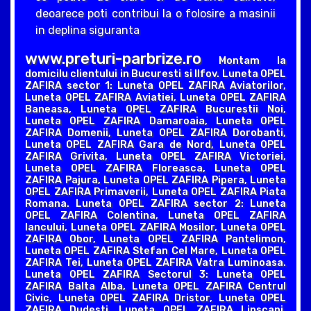
deoarece poti contribui la o folosire a masinii
in deplina siguranta
www.preturi-parbrize.ro
Montam la
domicilu clientului in Bucuresti si Ilfov. Luneta OPEL
ZAFIRA sector 1: Luneta OPEL ZAFIRA Aviatorilor,
Luneta OPEL ZAFIRA Aviatiei, Luneta OPEL ZAFIRA
Baneasa, Luneta OPEL ZAFIRA Bucurestii Noi,
Luneta OPEL ZAFIRA Damaroaia, Luneta OPEL
ZAFIRA Domenii, Luneta OPEL ZAFIRA Dorobanti,
Luneta OPEL ZAFIRA Gara de Nord, Luneta OPEL
ZAFIRA Grivita, Luneta OPEL ZAFIRA Victoriei,
Luneta OPEL ZAFIRA Floreasca, Luneta OPEL
ZAFIRA Pajura, Luneta OPEL ZAFIRA Pipera, Luneta
OPEL ZAFIRA Primaverii, Luneta OPEL ZAFIRA Piata
Romana. Luneta OPEL ZAFIRA sector 2: Luneta
OPEL ZAFIRA Colentina, Luneta OPEL ZAFIRA
Iancului, Luneta OPEL ZAFIRA Mosilor, Luneta OPEL
ZAFIRA Obor, Luneta OPEL ZAFIRA Pantelimon,
Luneta OPEL ZAFIRA Stefan Cel Mare, Luneta OPEL
ZAFIRA Tei, Luneta OPEL ZAFIRA Vatra Luminoasa.
Luneta OPEL ZAFIRA Sectorul 3: Luneta OPEL
ZAFIRA Balta Alba, Luneta OPEL ZAFIRA Centrul
Civic, Luneta OPEL ZAFIRA Dristor, Luneta OPEL
ZAFIRA Dudesti, Luneta OPEL ZAFIRA Lipscani,