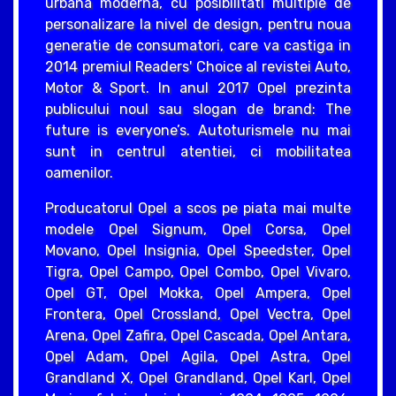
urbana moderna, cu posibilitati multiple de
personalizare la nivel de design, pentru noua
generatie de consumatori, care va castiga in
2014 premiul Readers' Choice al revistei Auto,
Motor & Sport. In anul 2017 Opel prezinta
publicului noul sau slogan de brand: The
future is everyone’s. Autoturismele nu mai
sunt in centrul atentiei, ci mobilitatea
oamenilor.
Producatorul Opel a scos pe piata mai multe
modele Opel Signum, Opel Corsa, Opel
Movano, Opel Insignia, Opel Speedster, Opel
Tigra, Opel Campo, Opel Combo, Opel Vivaro,
Opel GT, Opel Mokka, Opel Ampera, Opel
Frontera, Opel Crossland, Opel Vectra, Opel
Arena, Opel Zafira, Opel Cascada, Opel Antara,
Opel Adam, Opel Agila, Opel Astra, Opel
Grandland X, Opel Grandland, Opel Karl, Opel