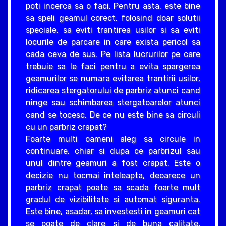
poti incerca sa o faci. Pentru asta, este bine
sa speli geamul corect, folosind doar solutii
speciale, sa eviti trantirea usilor si sa eviti
locurile de parcare in care exista pericol sa
cada ceva de sus. Pe lista lucrurilor pe care
trebuie sa le faci pentru a evita spargerea
geamurilor se numara evitarea trantirii usilor,
ridicarea stergatorului de parbriz atunci cand
ninge sau schimbarea stergatoarelor atunci
cand se tocesc. De ce nu este bine sa circuli
cu un parbriz crapat?
Foarte multi oameni aleg sa circule in
continuare, chiar si dupa ce parbrizul sau
unul dintre geamuri a fost crapat. Este o
decizie nu tocmai inteleapta, deoarece un
parbriz crapat poate sa scada foarte mult
gradul de vizibilitate si automat siguranta.
Este bine, asadar, sa investesti in geamuri cat
se poate de clare si de buna calitate,