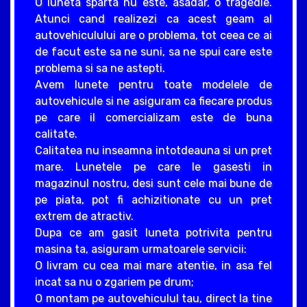
O luneta sparta nu este, asadar, o tragedie.
Atunci cand realizezi ca acest geam al
autovehiculului are o problema, tot ceea ce ai
de facut este sa ne suni, sa ne spui care este
problema si sa ne astepti.
Avem lunete pentru toate modelele de
autovehicule si ne asiguram ca fiecare produs
pe care il comercializam este de buna
calitate.
Calitatea nu inseamna intotdeauna si un pret
mare. Lunetele pe care le gasesti in
magazinul nostru, desi sunt cele mai bune de
pe piata, pot fi achizitionate cu un pret
extrem de atractiv.
Dupa ce am gasit luneta potrivita pentru
masina ta, asiguram urmatoarele servicii:
O livram cu cea mai mare atentie, in asa fel
incat sa nu o zgariem pe drum;
O montam pe autovehiculul tau, direct la tine