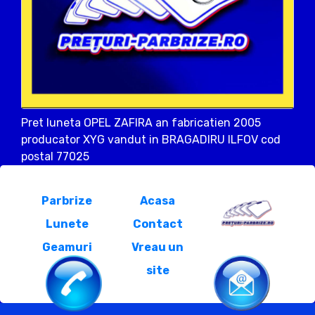
Pret luneta OPEL ZAFIRA an fabricatien 2005
producator XYG vandut in BRAGADIRU ILFOV cod
postal 77025
Parbrize
Acasa
Lunete
Contact
Geamuri
Vreau un
site