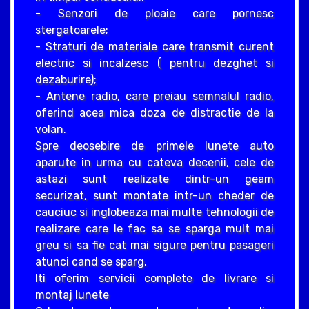
- Senzori de ploaie care pornesc
stergatoarele;
- Straturi de materiale care transmit curent
electric si incalzesc ( pentru dezghet si
dezaburire);
- Antene radio, care preiau semnalul radio,
oferind acea mica doza de distractie de la
volan.
Spre deosebire de primele lunete auto
aparute in urma cu cateva decenii, cele de
astazi sunt realizate dintr-un geam
securizat, sunt montate intr-un cheder de
cauciuc si inglobeaza mai multe tehnologii de
realizare care le fac sa se sparga mult mai
greu si sa fie cat mai sigure pentru pasageri
atunci cand se sparg.
Iti oferim servicii complete de livrare si
montaj lunete