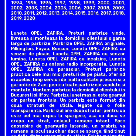
1994, 1995, 1996, 1997, 1998, 1999, 2000, 2001,
2002, 2003, 2004, 2005, 2006, 2007, 2008, 2009,
2010, 2011, 2012, 2013, 2014, 2015, 2016, 2017, 2018,
2019, 2020
Luneta OPEL ZAFIRA. Preturi parbrize vinde,
livreaza si monteaza la domiciliul clientului o gama
larga de parbrize. Parbrize OPEL ZAFIRA originale,
Pilkington, Fuyao, Benson. Luneta OPEL ZAFIRA cu
senzor de ploaie, Luneta OPEL ZAFIRA cu senzor
lumina, Luneta OPEL ZAFIRA cu incalzire, Luneta
OPEL ZAFIRA cu antena radio incorporata, Luneta
OPEL ZAFIRA cu parasolar. Preturi parbrize
practica cele mai mici preturi de pe piata, oferind
in acelasi timp servicii de inalta calitate precum si o
garantie de 2 ani pentru toate parbrizele vandute si
montate. Montam parbrize la domiciliul clientului in
Bucuresti si Ilfov. Parbrizul unei masini este geamul
din partea frontala. Un parbriz este format din
doua straturi de sticla, legate cu o folie
transparenta. Parbrizul are doua straturi pentru ca
este cel mai expus la spargere, asa ca daca se
crapa un strat, celalalt ramane intact. Spre
deosebire de geamurile laterale, un prabriz va
ramane la locul sau chiar daca se sparge, fiind tinut