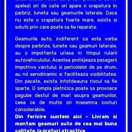
apelezi ori de cate ori apare o crapatura in
parbriz, luneta sau geamurile laterale. Daca
nu este o crapatura foarte mare, exista si
solutii prin care poate sa fie reparata.
Geamurile auto, indiferent ca este vorba
despre parbrize, lunete sau geamuri laterale,
au o importanta uriasa in timpul rularii
autovehiculului. Acestea protejeaza pasagerii
impotriva vantului si pericolelor de pe drum,
au rol aerodinamic si faciliteaza vizibilitatea.
Din pacate, exista intotdeauna riscul sa fie
sparte. O simpla pietricica poate sa provoace
pagube destul de mari asupra geamurilor,
ceea ce de multe ori inseamna costuri
considerabile.
Din fericire suntem aici – Livram si
montam geamuri auto de cea mai buna
calitate, la preturi atractive