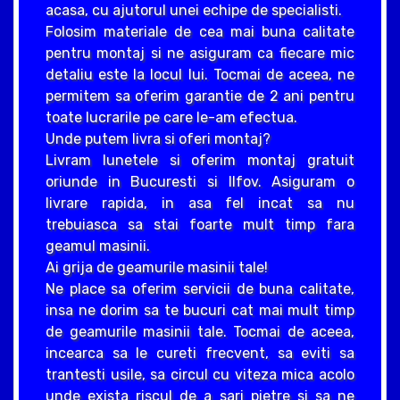
acasa, cu ajutorul unei echipe de specialisti.
Folosim materiale de cea mai buna calitate
pentru montaj si ne asiguram ca fiecare mic
detaliu este la locul lui. Tocmai de aceea, ne
permitem sa oferim garantie de 2 ani pentru
toate lucrarile pe care le-am efectua.
Unde putem livra si oferi montaj?
Livram lunetele si oferim montaj gratuit
oriunde in Bucuresti si Ilfov. Asiguram o
livrare rapida, in asa fel incat sa nu
trebuiasca sa stai foarte mult timp fara
geamul masinii.
Ai grija de geamurile masinii tale!
Ne place sa oferim servicii de buna calitate,
insa ne dorim sa te bucuri cat mai mult timp
de geamurile masinii tale. Tocmai de aceea,
incearca sa le cureti frecvent, sa eviti sa
trantesti usile, sa circul cu viteza mica acolo
unde exista riscul de a sari pietre si sa ne