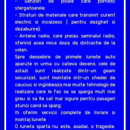
- Senzori de ploaie care pornesc
stergatoarele;
- Straturi de materiale care transmit curent
electric si incalzesc ( pentru dezghet si
dezaburire);
- Antene radio, care preiau semnalul radio,
oferind acea mica doza de distractie de la
volan.
Spre deosebire de primele lunete auto
aparute in urma cu cateva decenii, cele de
astazi sunt realizate dintr-un geam
securizat, sunt montate intr-un cheder de
cauciuc si inglobeaza mai multe tehnologii de
realizare care le fac sa se sparga mult mai
greu si sa fie cat mai sigure pentru pasageri
atunci cand se sparg.
Iti oferim servicii complete de livrare si
montaj lunete
O luneta sparta nu este, asadar, o tragedie.