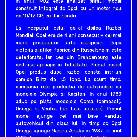
In anul 1902 este finalizat primul model
construit integral de Opel, cu un motor nou
de 10/12 CP, cu doi cilindri.
La inceputul celui de-al doilea Razboi
Mondial, Opel era de 4 ani consecutiv cel mai
mare producator auto european. Dupa
victoria aliatilor, fabrica din Russelsheim este
deteriorata, iar cea din Brandenburg este
distrusa aproape in totalitate. Primul model
Opel produs dupa razboi consta intr-un
camion Blitz de 1,5 tone. La scurt timp,
compania reia productia de automobile cu
modelele Olympia si Kapitan. In anul 1980
aduc pe piata modelele Corsa (compact),
Omega si Vectra (de talie mijlocie). Primul
model ajunge cel mai bine vandut
autovehicul din clasa lui, in timp ce Opel
Omega ajunge Masina Anului in 1987. In anul