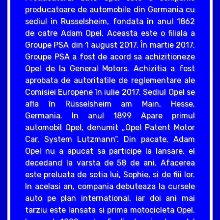
producatoare de automobile din Germania cu
sediul in Russelsheim, fondata în anul 1862
de catre Adam Opel. Aceasta este o filiala a
Groupe PSA din 1 august 2017. În martie 2017,
Groupe PSA a fost de acord sa achizitioneze
Opel de la General Motors. Achizitia a fost
aprobata de autoritatile de reglementare ale
Comisiei Europene în iulie 2017. Sediul Opel se
afla în Rüsselsheim am Main, Hesse,
Germania. In anul 1899 Apare primul
automobil Opel, denumit „Opel Patent Motor
Car, System Lutzmann”. Din pacate, Adam
Opel nu a apucat sa participe la lansare, el
decedand la varsta de 58 de ani. Afacerea
este preluata de sotia lui, Sophie, si de fiii lor.
In acelasi an, compania debuteaza la cursele
auto pe plan international, iar doi ani mai
tarziu este lansata si prima motocicleta Opel.