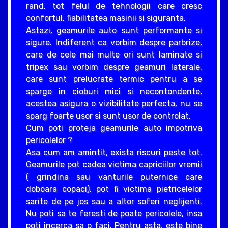
rand, tot felul de tehnologii care cresc
confortul, fiabilitatea masinii si siguranta.
Astazi, geamurile auto sunt performante si
sigure. Indiferent ca vorbim despre parbrize,
care de cele mai multe ori sunt laminate si
tripex sau vorbim despre geamuri laterale,
care sunt prelucrate termic pentru a se
sparge in cioburi mici si necontondente,
acestea asigura o vizibilitate perfecta, nu se
sparg foarte usor si sunt usor de controlat.
Cum poti proteja geamurile auto impotriva
pericolelor ?
Asa cum am amintit, exista riscuri peste tot.
Geamurile pot cadea victima capriciilor vremii
( grindina sau vanturile puternice care
doboara copaci), pot fi victima pietricelelor
sarite de pe jos sau a altor soferi neglijenti.
Nu poti sa te feresti de poate pericolele, insa
poti incerca sa o faci. Pentru asta, este bine