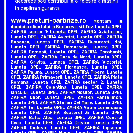
deoarece poti contribui la o folosire a masinii
in deplina siguranta
www.preturi-parbrize.ro
Montam la
domicilu clientului in Bucuresti si Ilfov. Luneta OPEL
ZAFIRA sector 1: Luneta OPEL ZAFIRA Aviatorilor,
Luneta OPEL ZAFIRA Aviatiei, Luneta OPEL ZAFIRA
Baneasa, Luneta OPEL ZAFIRA Bucurestii Noi,
Luneta OPEL ZAFIRA Damaroaia, Luneta OPEL
ZAFIRA Domenii, Luneta OPEL ZAFIRA Dorobanti,
Luneta OPEL ZAFIRA Gara de Nord, Luneta OPEL
ZAFIRA Grivita, Luneta OPEL ZAFIRA Victoriei,
Luneta OPEL ZAFIRA Floreasca, Luneta OPEL
ZAFIRA Pajura, Luneta OPEL ZAFIRA Pipera, Luneta
OPEL ZAFIRA Primaverii, Luneta OPEL ZAFIRA Piata
Romana. Luneta OPEL ZAFIRA sector 2: Luneta
OPEL ZAFIRA Colentina, Luneta OPEL ZAFIRA
Iancului, Luneta OPEL ZAFIRA Mosilor, Luneta OPEL
ZAFIRA Obor, Luneta OPEL ZAFIRA Pantelimon,
Luneta OPEL ZAFIRA Stefan Cel Mare, Luneta OPEL
ZAFIRA Tei, Luneta OPEL ZAFIRA Vatra Luminoasa.
Luneta OPEL ZAFIRA Sectorul 3: Luneta OPEL
ZAFIRA Balta Alba, Luneta OPEL ZAFIRA Centrul
Civic, Luneta OPEL ZAFIRA Dristor, Luneta OPEL
ZAFIRA Dudesti, Luneta OPEL ZAFIRA Lipscani,
Luneta OPEL ZAFIRA Muncii, Luneta OPEL ZAFIRA