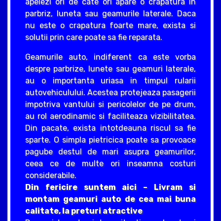
apelezi ori de cate ori apare o crapatura in
parbriz, luneta sau geamurile laterale. Daca
nu este o crapatura foarte mare, exista si
solutii prin care poate sa fie reparata.
Geamurile auto, indiferent ca este vorba
despre parbrize, lunete sau geamuri laterale,
au o importanta uriasa in timpul rularii
autovehiculului. Acestea protejeaza pasagerii
impotriva vantului si pericolelor de pe drum,
au rol aerodinamic si faciliteaza vizibilitatea.
Din pacate, exista intotdeauna riscul sa fie
sparte. O simpla pietricica poate sa provoace
pagube destul de mari asupra geamurilor,
ceea ce de multe ori inseamna costuri
considerabile.
Din fericire suntem aici – Livram si
montam geamuri auto de cea mai buna
calitate, la preturi atractive