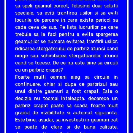
sa speli geamul corect, folosind doar solutii
speciale, sa eviti trantirea usilor si sa eviti
locurile de parcare in care exista pericol sa
cada ceva de sus. Pe lista lucrurilor pe care
trebuie sa le faci pentru a evita spargerea
geamurilor se numara evitarea trantirii usilor,
ridicarea stergatorului de parbriz atunci cand
ninge sau schimbarea stergatoarelor atunci
cand se tocesc. De ce nu este bine sa circuli
cu un parbriz crapat?
Foarte multi oameni aleg sa circule in
continuare, chiar si dupa ce parbrizul sau
unul dintre geamuri a fost crapat. Este o
decizie nu tocmai inteleapta, deoarece un
parbriz crapat poate sa scada foarte mult
gradul de vizibilitate si automat siguranta.
Este bine, asadar, sa investesti in geamuri cat
se poate de clare si de buna calitate,