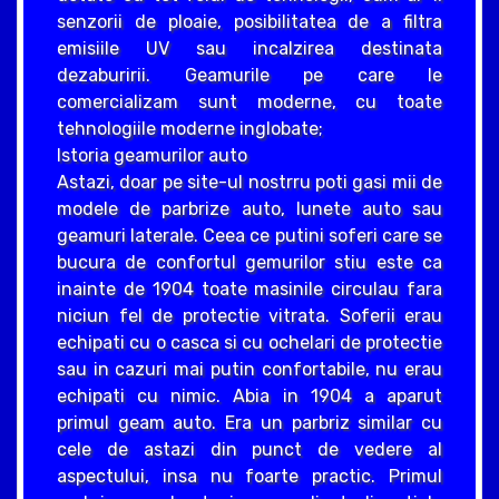
senzorii de ploaie, posibilitatea de a filtra
emisiile UV sau incalzirea destinata
dezaburirii. Geamurile pe care le
comercializam sunt moderne, cu toate
tehnologiile moderne inglobate;
Istoria geamurilor auto
Astazi, doar pe site-ul nostrru poti gasi mii de
modele de parbrize auto, lunete auto sau
geamuri laterale. Ceea ce putini soferi care se
bucura de confortul gemurilor stiu este ca
inainte de 1904 toate masinile circulau fara
niciun fel de protectie vitrata. Soferii erau
echipati cu o casca si cu ochelari de protectie
sau in cazuri mai putin confortabile, nu erau
echipati cu nimic. Abia in 1904 a aparut
primul geam auto. Era un parbriz similar cu
cele de astazi din punct de vedere al
aspectului, insa nu foarte practic. Primul