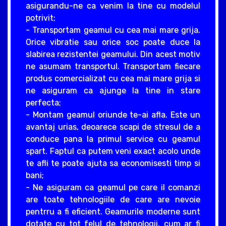
asigurandu-ne ca venim la tine cu modelul
potrivit;
- Transportam geamul cu cea mai mare grija.
Orice vibratie sau orice soc poate duce la
slabirea rezistentei geamului. Din acest motiv
ne asumam transportul. Transportam fiecare
produs comercializat cu cea mai mare grija si
ne asiguram ca ajunge la tine in stare
perfecta;
- Montam geamul oriunde te-ai afla. Este un
avantaj urias, deoarece scapi de stresul de a
conduce pana la primul service cu geamul
spart. Faptul ca putem veni exact acolo unde
te afli te poate ajuta sa economisesti timp si
bani;
- Ne asiguram ca geamul pe care il comanzi
are toate tehnologiile de care are nevoie
pentrru a fi eficient. Geamurile moderne sunt
dotate cu tot felul de tehnologii, cum ar fi