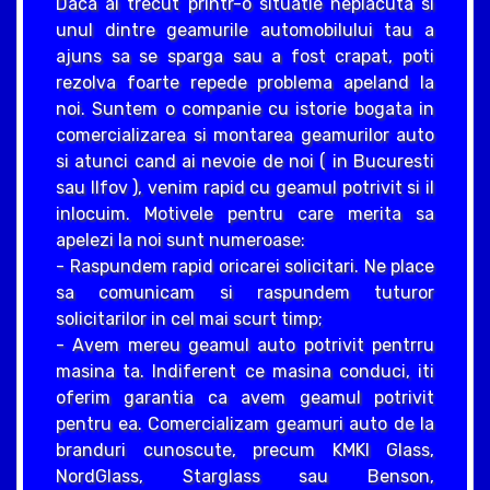
Daca ai trecut printr-o situatie neplacuta si
unul dintre geamurile automobilului tau a
ajuns sa se sparga sau a fost crapat, poti
rezolva foarte repede problema apeland la
noi. Suntem o companie cu istorie bogata in
comercializarea si montarea geamurilor auto
si atunci cand ai nevoie de noi ( in Bucuresti
sau Ilfov ), venim rapid cu geamul potrivit si il
inlocuim. Motivele pentru care merita sa
apelezi la noi sunt numeroase:
- Raspundem rapid oricarei solicitari. Ne place
sa comunicam si raspundem tuturor
solicitarilor in cel mai scurt timp;
- Avem mereu geamul auto potrivit pentrru
masina ta. Indiferent ce masina conduci, iti
oferim garantia ca avem geamul potrivit
pentru ea. Comercializam geamuri auto de la
branduri cunoscute, precum KMKI Glass,
NordGlass, Starglass sau Benson,