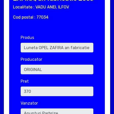
Localitate : VADU ANEI, ILFOV
Cod postal : 77034
Produs
Producator
Pret
Vanzator