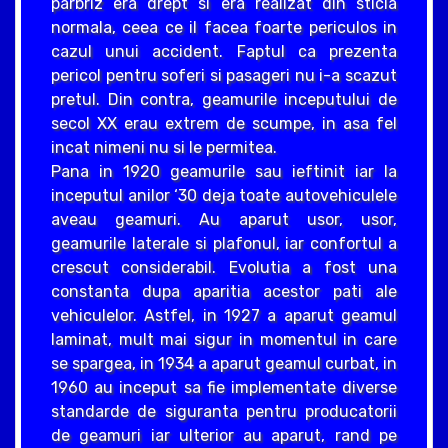
parbriz era drept si era realizat din sticla
normala, ceea ce il facea foarte periculos in
cazul unui accident. Faptul ca prezenta
pericol pentru soferi si pasageri nu i-a scazut
pretul. Din contra, geamurile inceputului de
secol XX erau extrem de scumpe, in asa fel
incat nimeni nu si le permitea.
Pana in 1920 geamurile sau ieftinit iar la
inceputul anilor ‘30 deja toate autovehiculele
aveau geamuri. Au aparut usor, usor,
geamurile laterale si plafonul, iar confortul a
crescut considerabil. Evolutia a fost una
constanta dupa aparitia acestor pati ale
vehiculelor. Astfel, in 1927 a aparut geamul
laminat, mult mai sigur in momentul in care
se spargea, in 1934 a aparut geamul curbat, in
1960 au inceput sa fie implementate diverse
standarde de siguranta pentru producatorii
de geamuri iar ulterior au aparut, rand pe