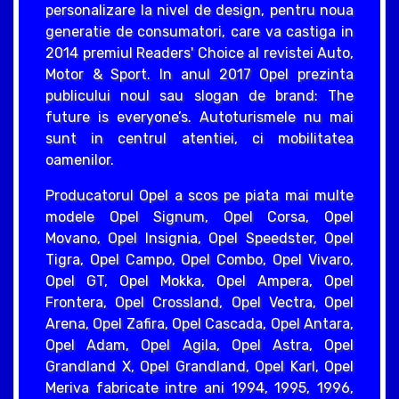
personalizare la nivel de design, pentru noua
generatie de consumatori, care va castiga in
2014 premiul Readers' Choice al revistei Auto,
Motor & Sport. In anul 2017 Opel prezinta
publicului noul sau slogan de brand: The
future is everyone’s. Autoturismele nu mai
sunt in centrul atentiei, ci mobilitatea
oamenilor.
Producatorul Opel a scos pe piata mai multe
modele Opel Signum, Opel Corsa, Opel
Movano, Opel Insignia, Opel Speedster, Opel
Tigra, Opel Campo, Opel Combo, Opel Vivaro,
Opel GT, Opel Mokka, Opel Ampera, Opel
Frontera, Opel Crossland, Opel Vectra, Opel
Arena, Opel Zafira, Opel Cascada, Opel Antara,
Opel Adam, Opel Agila, Opel Astra, Opel
Grandland X, Opel Grandland, Opel Karl, Opel
Meriva fabricate intre ani 1994, 1995, 1996,