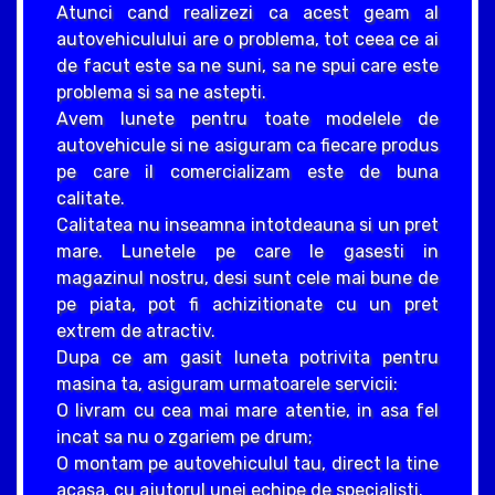
Atunci cand realizezi ca acest geam al
autovehiculului are o problema, tot ceea ce ai
de facut este sa ne suni, sa ne spui care este
problema si sa ne astepti.
Avem lunete pentru toate modelele de
autovehicule si ne asiguram ca fiecare produs
pe care il comercializam este de buna
calitate.
Calitatea nu inseamna intotdeauna si un pret
mare. Lunetele pe care le gasesti in
magazinul nostru, desi sunt cele mai bune de
pe piata, pot fi achizitionate cu un pret
extrem de atractiv.
Dupa ce am gasit luneta potrivita pentru
masina ta, asiguram urmatoarele servicii:
O livram cu cea mai mare atentie, in asa fel
incat sa nu o zgariem pe drum;
O montam pe autovehiculul tau, direct la tine
acasa, cu ajutorul unei echipe de specialisti.