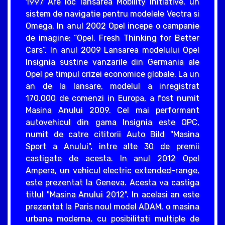
1997 Are loc lansarea Mobility Initiative, un
sistem de navigatie pentru modelele Vectra si
Omega. In anul 2002 Opel incepe o campanie
de imagine: “Opel. Fresh Thinking for Better
Cars”. In anul 2009 Lansarea modelului Opel
Insignia sustine vanzarile din Germania ale
Opel pe timpul crizei economice globale. La un
an de la lansare, modelul a inregistrat
170.000 de comenzi in Europa, a fost numit
Masina Anului 2009. Cel mai performant
autovehicul din gama Insignia este OPC,
numit de catre cititorii Auto Bild "Masina
Sport a Anului", intre alte 30 de premii
castigate de acesta. In anul 2012 Opel
Ampera, un vehicul electric extended-range,
este prezentat la Geneva. Acesta va castiga
titlul "Masina Anului 2012". In acelasi an este
prezentat la Paris noul model ADAM, o masina
urbana moderna, cu posibilitati multiple de