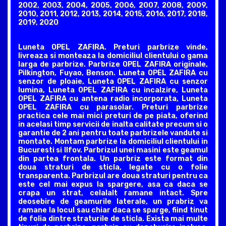
2002, 2003, 2004, 2005, 2006, 2007, 2008, 2009,
2010, 2011, 2012, 2013, 2014, 2015, 2016, 2017, 2018,
2019, 2020
Luneta OPEL ZAFIRA. Preturi parbrize vinde,
livreaza si monteaza la domiciliul clientului o gama
larga de parbrize. Parbrize OPEL ZAFIRA originale,
Pilkington, Fuyao, Benson. Luneta OPEL ZAFIRA cu
senzor de ploaie, Luneta OPEL ZAFIRA cu senzor
lumina, Luneta OPEL ZAFIRA cu incalzire, Luneta
OPEL ZAFIRA cu antena radio incorporata, Luneta
OPEL ZAFIRA cu parasolar. Preturi parbrize
practica cele mai mici preturi de pe piata, oferind
in acelasi timp servicii de inalta calitate precum si o
garantie de 2 ani pentru toate parbrizele vandute si
montate. Montam parbrize la domiciliul clientului in
Bucuresti si Ilfov. Parbrizul unei masini este geamul
din partea frontala. Un parbriz este format din
doua straturi de sticla, legate cu o folie
transparenta. Parbrizul are doua straturi pentru ca
este cel mai expus la spargere, asa ca daca se
crapa un strat, celalalt ramane intact. Spre
deosebire de geamurile laterale, un prabriz va
ramane la locul sau chiar daca se sparge, fiind tinut
de folia dintre straturile de sticla. Exista mai multe