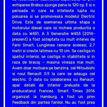
echiparea Brabus ajunge pana la 120 cp. E si o
perioada in care se inteteste lupta cu
poluarea si se promoveaza modelul Electric
Drive. Este de asemenea ultima etapa a
motorului diesel care isi incheie productia o
data cu W451. A 3 Generatie W453 (2014-
prezent) a fost asteptata cu mult interes de
fanii Smart. Lungimea ramane aceeasi, 2,7
metri si creste latimea cu 10 cm. Se castiga in
spatiul interior, se castiga in stabilitate si in
raza de bracaj – masina vireaza mai mult.
Avem doar motoare pe benzina, cel Mitsubishi
si noul Renault 0.9 la care se adauga cel
electric. O data cu colaborarea cu Renault,
apar detalii de interior preluate de la
producatorul francez. Smart Times 2016
organizat la Hamburg a fost un prim
feedback din partea fanilor. Nu au fost prea