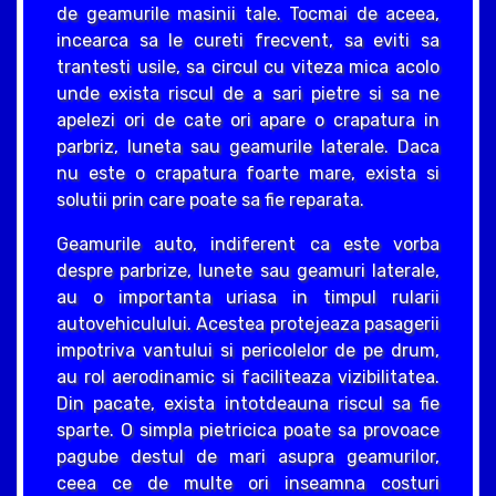
de geamurile masinii tale. Tocmai de aceea,
incearca sa le cureti frecvent, sa eviti sa
trantesti usile, sa circul cu viteza mica acolo
unde exista riscul de a sari pietre si sa ne
apelezi ori de cate ori apare o crapatura in
parbriz, luneta sau geamurile laterale. Daca
nu este o crapatura foarte mare, exista si
solutii prin care poate sa fie reparata.
Geamurile auto, indiferent ca este vorba
despre parbrize, lunete sau geamuri laterale,
au o importanta uriasa in timpul rularii
autovehiculului. Acestea protejeaza pasagerii
impotriva vantului si pericolelor de pe drum,
au rol aerodinamic si faciliteaza vizibilitatea.
Din pacate, exista intotdeauna riscul sa fie
sparte. O simpla pietricica poate sa provoace
pagube destul de mari asupra geamurilor,
ceea ce de multe ori inseamna costuri