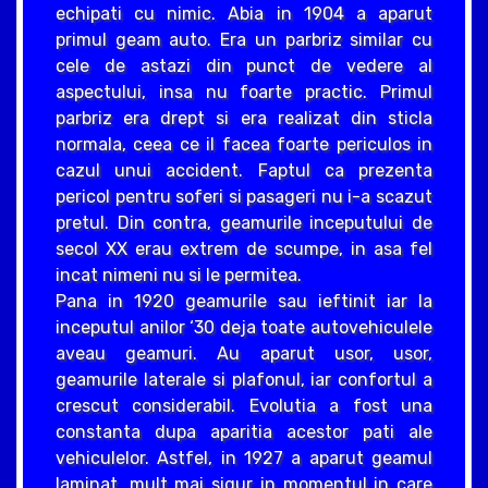
echipati cu nimic. Abia in 1904 a aparut
primul geam auto. Era un parbriz similar cu
cele de astazi din punct de vedere al
aspectului, insa nu foarte practic. Primul
parbriz era drept si era realizat din sticla
normala, ceea ce il facea foarte periculos in
cazul unui accident. Faptul ca prezenta
pericol pentru soferi si pasageri nu i-a scazut
pretul. Din contra, geamurile inceputului de
secol XX erau extrem de scumpe, in asa fel
incat nimeni nu si le permitea.
Pana in 1920 geamurile sau ieftinit iar la
inceputul anilor ‘30 deja toate autovehiculele
aveau geamuri. Au aparut usor, usor,
geamurile laterale si plafonul, iar confortul a
crescut considerabil. Evolutia a fost una
constanta dupa aparitia acestor pati ale
vehiculelor. Astfel, in 1927 a aparut geamul
laminat, mult mai sigur in momentul in care