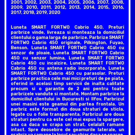
2001, 2002, 2003, 2004, 2005, 2006, 2007, 2008,
2009, 2010, 2011, 2012, 2013, 2014, 2015, 2016,
2017, 2018, 2019, 2020
Luneta SMART FORTWO Cabrio 450. Preturi
parbrize vinde, livreaza si monteaza la domiciliul
clientului o gama larga de parbrize. Parbrize SMART
FORTWO Cabrio 450 originale, Pilkington, Fuyao,
Benson. Luneta SMART FORTWO Cabrio 450 cu
senzor de ploaie, Luneta SMART FORTWO Cabrio
450 cu senzor lumina, Luneta SMART FORTWO
Cabrio 450 cu incalzire, Luneta SMART FORTWO
Cabrio 450 cu antena radio incorporata, Luneta
SMART FORTWO Cabrio 450 cu parasolar. Preturi
parbrize practica cele mai mici preturi de pe piata,
oferind in acelasi timp servicii de inalta calitate
precum si o garantie de 2 ani pentru toate
parbrizele vandute si montate. Montam parbrize la
domiciliul clientului in Bucuresti si Ilfov. Parbrizul
unei masini este geamul din partea frontala. Un
parbriz este format din doua straturi de sticla,
legate cu o folie transparenta. Parbrizul are doua
straturi pentru ca este cel mai expus la spargere,
asa ca daca se crapa un strat, celalalt ramane
intact. Spre deosebire de geamurile laterale, un
prabriz va ramane la locul sau chiar daca se sparge,