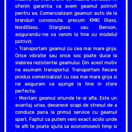
oferim garantia ca avem geamul potrivit
pentru ea. Comercializam geamuri auto de la
branduri cunoscute, precum KMKI Glass,
NordGlass, Starglass sau Benson,
asigurandu-ne ca venim la tine cu modelul
potrivit;
- Transportam geamul cu cea mai mare grija.
Orice vibratie sau orice soc poate duce la
slabirea rezistentei geamului. Din acest motiv
ne asumam transportul. Transportam fiecare
produs comercializat cu cea mai mare grija si
ne asiguram ca ajunge la tine in stare
perfecta;
- Montam geamul oriunde te-ai afla. Este un
avantaj urias, deoarece scapi de stresul de a
conduce pana la primul service cu geamul
spart. Faptul ca putem veni exact acolo unde
te afli te poate ajuta sa economisesti timp si