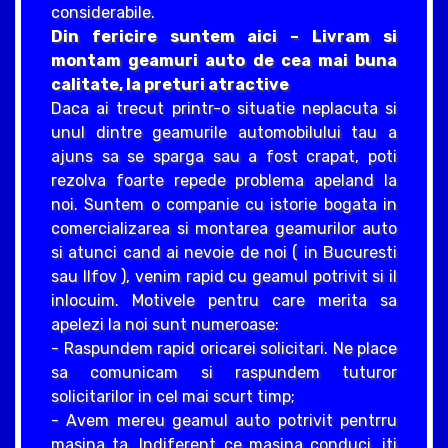
considerabile.
Din fericire suntem aici – Livram si
montam geamuri auto de cea mai buna
calitate, la preturi atractive
Daca ai trecut printr-o situatie neplacuta si
unul dintre geamurile automobilului tau a
ajuns sa se sparga sau a fost crapat, poti
rezolva foarte repede problema apeland la
noi. Suntem o companie cu istorie bogata in
comercializarea si montarea geamurilor auto
si atunci cand ai nevoie de noi ( in Bucuresti
sau Ilfov ), venim rapid cu geamul potrivit si il
inlocuim. Motivele pentru care merita sa
apelezi la noi sunt numeroase:
- Raspundem rapid oricarei solicitari. Ne place
sa comunicam si raspundem tuturor
solicitarilor in cel mai scurt timp;
- Avem mereu geamul auto potrivit pentrru
masina ta. Indiferent ce masina conduci, iti