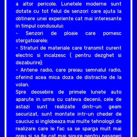
a altor pericole. Lunetele moderne sunt
dotate cu tot felul de senzori care ajuta la
obtinere unei experiente cat mai interesante
in timpul condusului:
- Senzori de ploaie care pornesc
stergatoarele;
- Straturi de materiale care transmit curent
electric si incalzesc ( pentru dezghet si
dezaburire);
- Antene radio, care preiau semnalul radio,
oferind acea mica doza de distractie de la
volan.
Spre deosebire de primele lunete auto
aparute in urma cu cateva decenii, cele de
astazi sunt realizate dintr-un geam
securizat, sunt montate intr-un cheder de
cauciuc si inglobeaza mai multe tehnologii de
realizare care le fac sa se sparga mult mai
greu si sa fie cat mai sigure pentru pasageri