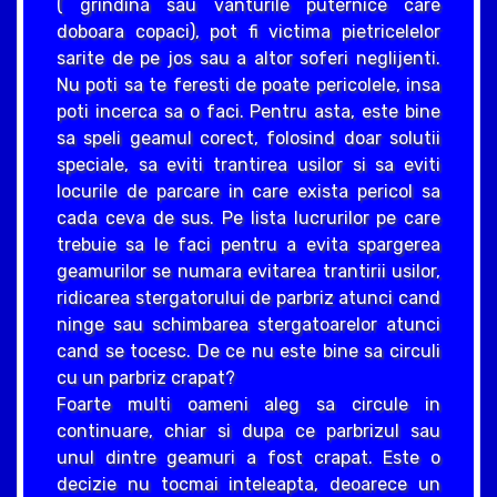
( grindina sau vanturile puternice care
doboara copaci), pot fi victima pietricelelor
sarite de pe jos sau a altor soferi neglijenti.
Nu poti sa te feresti de poate pericolele, insa
poti incerca sa o faci. Pentru asta, este bine
sa speli geamul corect, folosind doar solutii
speciale, sa eviti trantirea usilor si sa eviti
locurile de parcare in care exista pericol sa
cada ceva de sus. Pe lista lucrurilor pe care
trebuie sa le faci pentru a evita spargerea
geamurilor se numara evitarea trantirii usilor,
ridicarea stergatorului de parbriz atunci cand
ninge sau schimbarea stergatoarelor atunci
cand se tocesc. De ce nu este bine sa circuli
cu un parbriz crapat?
Foarte multi oameni aleg sa circule in
continuare, chiar si dupa ce parbrizul sau
unul dintre geamuri a fost crapat. Este o
decizie nu tocmai inteleapta, deoarece un