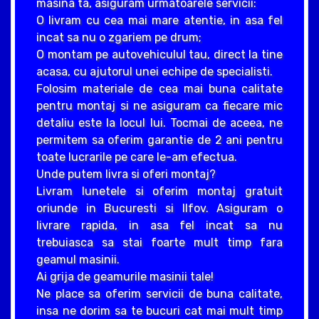
masina ta, asiguram urmatoarele servicii:
O livram cu cea mai mare atentie, in asa fel
incat sa nu o zgariem pe drum;
O montam pe autovehiculul tau, direct la tine
acasa, cu ajutorul unei echipe de specialisti.
Folosim materiale de cea mai buna calitate
pentru montaj si ne asiguram ca fiecare mic
detaliu este la locul lui. Tocmai de aceea, ne
permitem sa oferim garantie de 2 ani pentru
toate lucrarile pe care le-am efectua.
Unde putem livra si oferi montaj?
Livram lunetele si oferim montaj gratuit
oriunde in Bucuresti si Ilfov. Asiguram o
livrare rapida, in asa fel incat sa nu
trebuiasca sa stai foarte mult timp fara
geamul masinii.
Ai grija de geamurile masinii tale!
Ne place sa oferim servicii de buna calitate,
insa ne dorim sa te bucuri cat mai mult timp