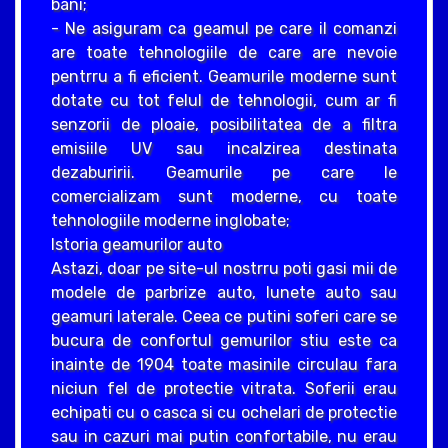
bani;
- Ne asiguram ca geamul pe care il comanzi
are toate tehnologiile de care are nevoie
pentrru a fi eficient. Geamurile moderne sunt
dotate cu tot felul de tehnologii, cum ar fi
senzorii de ploaie, posibilitatea de a filtra
emisiile UV sau incalzirea destinata
dezaburirii. Geamurile pe care le
comercializam sunt moderne, cu toate
tehnologiile moderne inglobate;
Istoria geamurilor auto
Astazi, doar pe site-ul nostrru poti gasi mii de
modele de parbrize auto, lunete auto sau
geamuri laterale. Ceea ce putini soferi care se
bucura de confortul gemurilor stiu este ca
inainte de 1904 toate masinile circulau fara
niciun fel de protectie vitrata. Soferii erau
echipati cu o casca si cu ochelari de protectie
sau in cazuri mai putin confortabile, nu erau