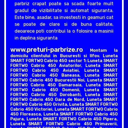
parbriz crapat poate sa scada foarte mult
gradul de vizibilitate si automat siguranta.
Este bine, asadar, sa investesti in geamuri cat
se poate de clare si de buna calitate,
deoarece poti contribui la o folosire a masinii
in deplina siguranta
www.preturi-parbrize.ro
Montam la
domicilu clientului in Bucuresti si Ilfov. Luneta
SMART FORTWO Cabrio 450 sector 1: Luneta SMART
FORTWO Cabrio 450 Aviatorilor, Luneta SMART
FORTWO Cabrio 450 Aviatiei, Luneta SMART
FORTWO Cabrio 450 Baneasa, Luneta SMART
FORTWO Cabrio 450 Bucurestii Noi, Luneta SMART
FORTWO Cabrio 450 Damaroaia, Luneta SMART
FORTWO Cabrio 450 Domenii, Luneta SMART
FORTWO Cabrio 450 Dorobanti, Luneta SMART
FORTWO Cabrio 450 Gara de Nord, Luneta SMART
FORTWO Cabrio 450 Grivita, Luneta SMART FORTWO
Cabrio 450 Victoriei, Luneta SMART FORTWO Cabrio
450 Floreasca, Luneta SMART FORTWO Cabrio 450
Pajura, Luneta SMART FORTWO Cabrio 450 Pipera,
Luneta SMART FORTWO Cabrio 450 Primaverii,