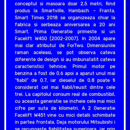
conceptul si masoara doar 2,5 metri, fiind
produs la Smartville, Hambach – Franta.
Smart Times 2018 se organizeaza chiar la
fabrica si serbeaza aniversarea a 20 ani
Smart. Prima Generatie primeste si un
Facelift W450 (2002-2007). In 2004 apare
mai clar atributul de ForTwo. Dimensiunile
raman aceleasi, se pot observa cateva
diferente de design si au imbunatatit cateva
caracteristici tehnice. Primul motor pe
benzina a fost de 0.6 apoi a aparut unul mai
“fiabil” de 0.7, iar dieselul de 0.8 poate fi
considerat cel mai fiabil/reusit dintre cele
trei. La capitolul consum real de combustibil,
cu aceasta generatie se incheie cele mai mici
cifre per suta de kilometri. A 2 Generatie
Facelift W451 vine cu mici detalii schimbate
in partea frontala. Deja motorului Mitsubishi i
se recunoaste fiabilitatea superioara, iar prin