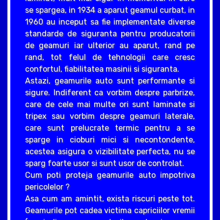
se spargea, in 1934 a aparut geamul curbat, in
1960 au inceput sa fie implementate diverse
standarde de siguranta pentru producatorii
de geamuri iar ulterior au aparut, rand pe
rand, tot felul de tehnologii care cresc
confortul, fiabilitatea masinii si siguranta.
Astazi, geamurile auto sunt performante si
sigure. Indiferent ca vorbim despre parbrize,
care de cele mai multe ori sunt laminate si
tripex sau vorbim despre geamuri laterale,
care sunt prelucrate termic pentru a se
sparge in cioburi mici si necontondente,
acestea asigura o vizibilitate perfecta, nu se
sparg foarte usor si sunt usor de controlat.
Cum poti proteja geamurile auto impotriva
pericolelor ?
Asa cum am amintit, exista riscuri peste tot.
Geamurile pot cadea victima capriciilor vremii