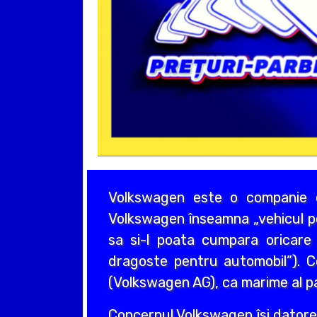
Volkswagen este o companie c
Volkswagen înseamna „vehicul pop
sa si-l poata cumpara oricar
dragoste pentru automobil”). C
(Volkswagen AG), ca marime al p
Concernul Volkswagen îsi datoreaz