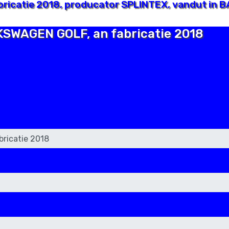
icatie 2018, producator SPLINTEX, vandut in BA
LKSWAGEN GOLF, an fabricatie 2018