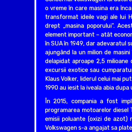
o vreme în care masina era înca
transformat ideile vagi ale lui 
drept „masina poporului”. Aces
element important – atât economi
în SUA în 1949, dar adevaratul s
ajungând la un milion de masini
delapidat aproape 2,5 milioane 
excursii exotice sau cumparaturi
Klaus Volker, liderul celui mai p
1990 au iesit la iveala abia dupa
În 2015, compania a fost impl
programarea motoarelor diesel 
emisii poluante (oxizi de azot) 
Volkswagen s-a angajat sa plateas