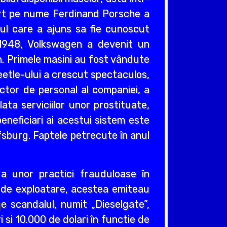
gart pe nume Ferdinand Porsche a
icul care a ajuns sa fie cunoscut
l 1948, Volkswagen a devenit un
n. Primele masini au fost vândute
eetle-ului a crescut spectaculos,
ctor de personal al companiei, a
ta serviciilor unor prostituate,
eneficiari ai acestui sistem este
lfsburg. Faptele petrecute în anul
a unor practici frauduloase în
 de exploatare, acestea emiteau
ge scandalul, numit „Dieselgate”,
 si 10.000 de dolari în functie de