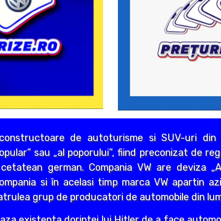
onstructoare de autoturisme si SUV-uri din 
ular” sau „al poporului”, fiind preconizat de re
e cetatean german. Compania VW are deviza „A
ompania si în acelasi timp marca VW apartin a
atrulea grup de producatori de automobile din lum
a existenta dorintei lui Hitler de a face automobi