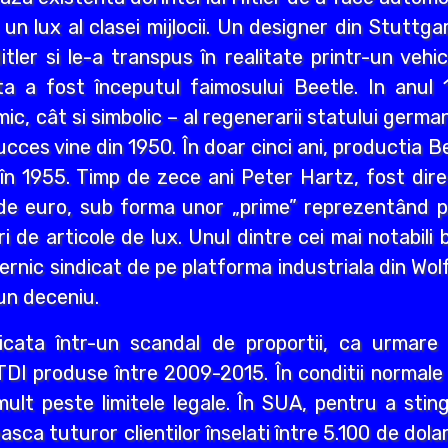
 un lux al clasei mijlocii. Un designer din Stutt
Hitler si le-a transpus în realitate printr-un veh
ta a fost începutul faimosului Beetle. In anu
c, cât si simbolic – al regenerarii statului germa
ucces vine din 1950. În doar cinci ani, productia B
 în 1955. Timp de zece ani Peter Hartz, fost dire
de euro, sub forma unor „prime” reprezentând pla
 de articole de lux. Unul dintre cei mai notabili b
uternic sindicat de pe platforma industriala din Wo
 un deceniu.
icata într-un scandal de proportii, ca urmare 
TDI produse între 2009-2015. În conditii normale
mult peste limitele legale. În SUA, pentru a stin
ca tuturor clientilor înselati între 5.100 de dolari