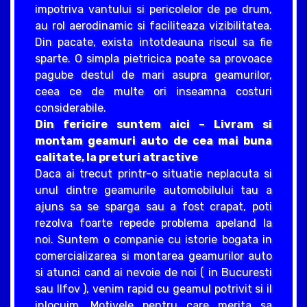
impotriva vantului si pericolelor de pe drum,
au rol aerodinamic si faciliteaza vizibilitatea.
Din pacate, exista intotdeauna riscul sa fie
sparte. O simpla pietricica poate sa provoace
pagube destul de mari asupra geamurilor,
ceea ce de multe ori inseamna costuri
considerabile.
Din fericire suntem aici – Livram si
montam geamuri auto de cea mai buna
calitate, la preturi atractive
Daca ai trecut printr-o situatie neplacuta si
unul dintre geamurile automobilului tau a
ajuns sa se sparga sau a fost crapat, poti
rezolva foarte repede problema apeland la
noi. Suntem o companie cu istorie bogata in
comercializarea si montarea geamurilor auto
si atunci cand ai nevoie de noi ( in Bucuresti
sau Ilfov ), venim rapid cu geamul potrivit si il
inlocuim. Motivele pentru care merita sa