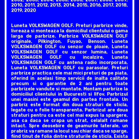
2010, 2011, 2012, 2013, 2014, 2015, 2016, 2017, 2018,
2019, 2020
Luneta VOLKSWAGEN GOLF. Preturi parbrize vinde,
livreaza si monteaza la domiciliul clientului o gama
larga de parbrize. Parbrize VOLKSWAGEN GOLF
originale, Pilkington, Fuyao, Benson. Luneta
VOLKSWAGEN GOLF cu senzor de ploaie, Luneta
VOLKSWAGEN GOLF cu senzor lumina, Luneta
VOLKSWAGEN GOLF cu incalzire, Luneta
VOLKSWAGEN GOLF cu antena radio incorporata,
Luneta VOLKSWAGEN GOLF cu parasolar. Preturi
parbrize practica cele mai mici preturi de pe piata,
oferind in acelasi timp servicii de inalta calitate
precum si o garantie de 2 ani pentru toate
parbrizele vandute si montate. Montam parbrize la
domiciliul clientului in Bucuresti si Ilfov. Parbrizul
unei masini este geamul din partea frontala. Un
parbriz este format din doua straturi de sticla,
legate cu o folie transparenta. Parbrizul are doua
straturi pentru ca este cel mai expus la spargere,
asa ca daca se crapa un strat, celalalt ramane
intact. Spre deosebire de geamurile laterale, un
prabriz va ramane la locul sau chiar daca se sparge,
fiind tinut de folia dintre straturile de sticla. Exista