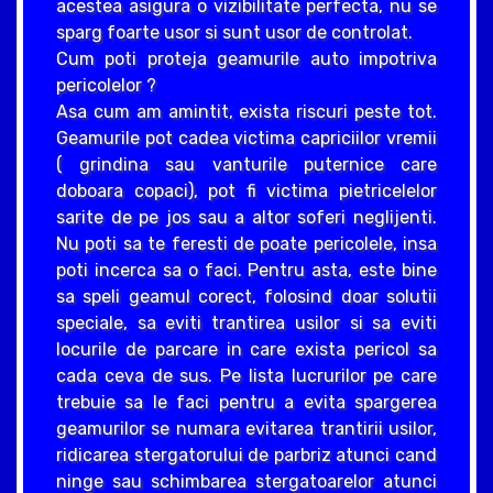
acestea asigura o vizibilitate perfecta, nu se
sparg foarte usor si sunt usor de controlat.
Cum poti proteja geamurile auto impotriva
pericolelor ?
Asa cum am amintit, exista riscuri peste tot.
Geamurile pot cadea victima capriciilor vremii
( grindina sau vanturile puternice care
doboara copaci), pot fi victima pietricelelor
sarite de pe jos sau a altor soferi neglijenti.
Nu poti sa te feresti de poate pericolele, insa
poti incerca sa o faci. Pentru asta, este bine
sa speli geamul corect, folosind doar solutii
speciale, sa eviti trantirea usilor si sa eviti
locurile de parcare in care exista pericol sa
cada ceva de sus. Pe lista lucrurilor pe care
trebuie sa le faci pentru a evita spargerea
geamurilor se numara evitarea trantirii usilor,
ridicarea stergatorului de parbriz atunci cand
ninge sau schimbarea stergatoarelor atunci