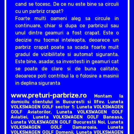
cand se tocesc. De ce nu este bine sa circuli
cu un parbriz crapat?
Foarte multi oameni aleg sa circule in
continuare, chiar si dupa ce parbrizul sau
unul dintre geamuri a fost crapat. Este o
decizie nu tocmai inteleapta, deoarece un
parbriz crapat poate sa scada foarte mult
gradul de vizibilitate si automat siguranta.
Este bine, asadar, sa investesti in geamuri cat
se poate de clare si de buna calitate,
deoarece poti contribui la o folosire a masinii
in deplina siguranta
www.preturi-parbrize.ro
Montam la
domicilu clientului in Bucuresti si Ilfov. Luneta
VOLKSWAGEN GOLF sector 1: Luneta VOLKSWAGEN
GOLF Aviatorilor, Luneta VOLKSWAGEN GOLF
Aviatiei, Luneta VOLKSWAGEN GOLF Baneasa,
Luneta VOLKSWAGEN GOLF Bucurestii Noi, Luneta
VOLKSWAGEN GOLF Damaroaia, Luneta
VOLKSWAGEN GOLF Domenii, Luneta VOLKSWAGEN