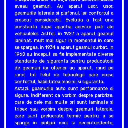
aveau geamuri. Au aparut usor, usor,
geamurile laterale si plafonul, iar confortul a
crescut considerabil. Evolutia a fost una
constanta dupa aparitia acestor pati ale
vehiculelor. Astfel, in 1927 a aparut geamul
laminat, mult mai sigur in momentul in care
se spargea, in 1934 a aparut geamul curbat, in
1960 au inceput sa fie implementate diverse
standarde de siguranta pentru producatorii
de geamuri iar ulterior au aparut, rand pe
rand, tot felul de tehnologii care cresc
confortul, fiabilitatea masinii si siguranta.
Astazi, geamurile auto sunt performante si
sigure. Indiferent ca vorbim despre parbrize,
care de cele mai multe ori sunt laminate si
tripex sau vorbim despre geamuri laterale,
care sunt prelucrate termic pentru a se
sparge in cioburi mici si necontondente,