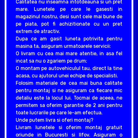
Calitatea nu inseamna intotdeauna si un pret
mare. Lunetele pe care le gasesti in
magazinul nostru, desi sunt cele mai bune de
pe piata, pot fi achizitionate cu un pret
extrem de atractiv.
Dupa ce am gasit luneta potrivita pentru
masina ta, asiguram urmatoarele servicii:
O livram cu cea mai mare atentie, in asa fel
incat sa nu o zgariem pe drum;
O montam pe autovehiculul tau, direct la tine
acasa, cu ajutorul unei echipe de specialisti.
Folosim materiale de cea mai buna calitate
pentru montaj si ne asiguram ca fiecare mic
detaliu este la locul lui. Tocmai de aceea, ne
permitem sa oferim garantie de 2 ani pentru
toate lucrarile pe care le-am efectua.
Unde putem livra si oferi montaj?
Livram lunetele si oferim montaj gratuit
oriunde in Bucuresti si Ilfov. Asiguram o