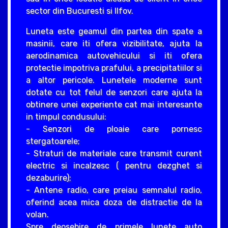
sector din Bucuresti si Ilfov.
Luneta este geamul din partea din spate a
masinii, care iti ofera vizibilitate, ajuta la
aerodinamica autovehicului si iti ofera
protectie impotriva prafului, a precipitatiilor si
a altor pericole. Lunetele moderne sunt
dotate cu tot felul de senzori care ajuta la
obtinere unei experiente cat mai interesante
in timpul condusului:
- Senzori de ploaie care pornesc
stergatoarele;
- Straturi de materiale care transmit curent
electric si incalzesc ( pentru dezghet si
dezaburire);
- Antene radio, care preiau semnalul radio,
oferind acea mica doza de distractie de la
volan.
Spre deosebire de primele lunete auto