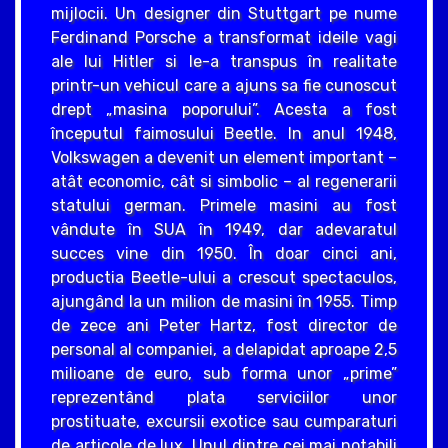
mijlocii. Un designer din Stuttgart pe nume
Ferdinand Porsche a transformat ideile vagi
ale lui Hitler si le-a transpus în realitate
printr-un vehicul care a ajuns sa fie cunoscut
drept „masina poporului”. Acesta a fost
începutul faimosului Beetle. In anul 1948,
Volkswagen a devenit un element important –
atât economic, cât si simbolic – al regenerarii
statului german. Primele masini au fost
vândute în SUA în 1949, dar adevaratul
succes vine din 1950. În doar cinci ani,
productia Beetle-ului a crescut spectaculos,
ajungând la un milion de masini în 1955. Timp
de zece ani Peter Hartz, fost director de
personal al companiei, a delapidat aproape 2,5
milioane de euro, sub forma unor „prime”
reprezentând plata serviciilor unor
prostituate, excursii exotice sau cumparaturi
de articole de lux. Unul dintre cei mai notabili