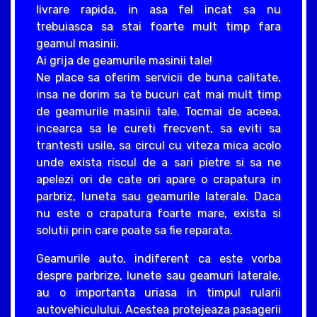
livrare rapida, in asa fel incat sa nu
trebuiasca sa stai foarte mult timp fara
geamul masinii.
Ai grija de geamurile masinii tale!
Ne place sa oferim servicii de buna calitate,
insa ne dorim sa te bucuri cat mai mult timp
de geamurile masinii tale. Tocmai de aceea,
incearca sa le cureti frecvent, sa eviti sa
trantesti usile, sa circul cu viteza mica acolo
unde exista riscul de a sari pietre si sa ne
apelezi ori de cate ori apare o crapatura in
parbriz, luneta sau geamurile laterale. Daca
nu este o crapatura foarte mare, exista si
solutii prin care poate sa fie reparata.
Geamurile auto, indiferent ca este vorba
despre parbrize, lunete sau geamuri laterale,
au o importanta uriasa in timpul rularii
autovehiculului. Acestea protejeaza pasagerii