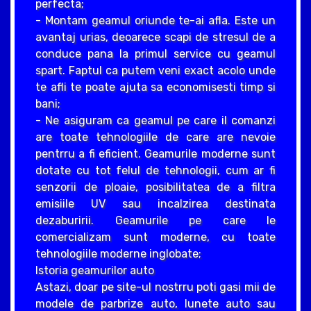
perfecta;
- Montam geamul oriunde te-ai afla. Este un
avantaj urias, deoarece scapi de stresul de a
conduce pana la primul service cu geamul
spart. Faptul ca putem veni exact acolo unde
te afli te poate ajuta sa economisesti timp si
bani;
- Ne asiguram ca geamul pe care il comanzi
are toate tehnologiile de care are nevoie
pentrru a fi eficient. Geamurile moderne sunt
dotate cu tot felul de tehnologii, cum ar fi
senzorii de ploaie, posibilitatea de a filtra
emisiile UV sau incalzirea destinata
dezaburirii. Geamurile pe care le
comercializam sunt moderne, cu toate
tehnologiile moderne inglobate;
Istoria geamurilor auto
Astazi, doar pe site-ul nostrru poti gasi mii de
modele de parbrize auto, lunete auto sau