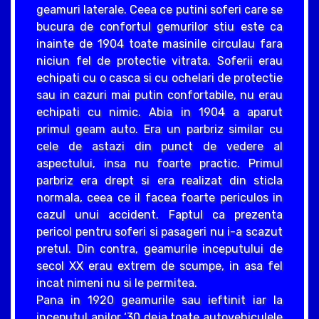
geamuri laterale. Ceea ce putini soferi care se
bucura de confortul gemurilor stiu este ca
inainte de 1904 toate masinile circulau fara
niciun fel de protectie vitrata. Soferii erau
echipati cu o casca si cu ochelari de protectie
sau in cazuri mai putin confortabile, nu erau
echipati cu nimic. Abia in 1904 a aparut
primul geam auto. Era un parbriz similar cu
cele de astazi din punct de vedere al
aspectului, insa nu foarte practic. Primul
parbriz era drept si era realizat din sticla
normala, ceea ce il facea foarte periculos in
cazul unui accident. Faptul ca prezenta
pericol pentru soferi si pasageri nu i-a scazut
pretul. Din contra, geamurile inceputului de
secol XX erau extrem de scumpe, in asa fel
incat nimeni nu si le permitea.
Pana in 1920 geamurile sau ieftinit iar la
inceputul anilor ‘30 deja toate autovehiculele