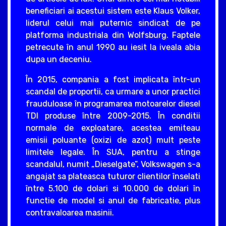
beneficiari ai acestui sistem este Klaus Volker,
liderul celui mai puternic sindicat de pe
platforma industriala din Wolfsburg. Faptele
petrecute în anul 1990 au iesit la iveala abia
dupa un deceniu.
În 2015, compania a fost implicata într-un
scandal de proportii, ca urmare a unor practici
frauduloase în programarea motoarelor diesel
TDI produse între 2009-2015. În conditii
normale de exploatare, acestea emiteau
emisii poluante (oxizi de azot) mult peste
limitele legale. În SUA, pentru a stinge
scandalul, numit „Dieselgate”, Volkswagen s-a
angajat sa plateasca tuturor clientilor înselati
între 5.100 de dolari si 10.000 de dolari în
functie de model si anul de fabricatie, plus
contravaloarea masinii.