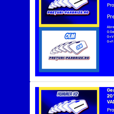
Pro
Pre
Abre
G:G
G+V:
G+F
Ge
201
VAD
Pro