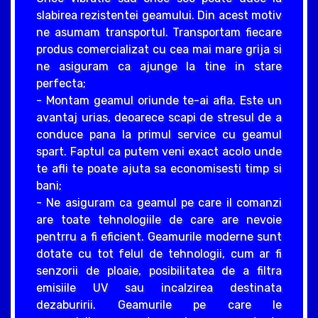
slabirea rezistentei geamului. Din acest motiv
ne asumam transportul. Transportam fiecare
produs comercializat cu cea mai mare grija si
ne asiguram ca ajunge la tine in stare
perfecta;
- Montam geamul oriunde te-ai afla. Este un
avantaj urias, deoarece scapi de stresul de a
conduce pana la primul service cu geamul
spart. Faptul ca putem veni exact acolo unde
te afli te poate ajuta sa economisesti timp si
bani;
- Ne asiguram ca geamul pe care il comanzi
are toate tehnologiile de care are nevoie
pentrru a fi eficient. Geamurile moderne sunt
dotate cu tot felul de tehnologii, cum ar fi
senzorii de ploaie, posibilitatea de a filtra
emisiile UV sau incalzirea destinata
dezaburirii. Geamurile pe care le