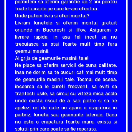
permitem sa oferim garantie de 2 ani pentru
toate lucrarile pe care le-am efectua.
Unde putem livra si oferi montaj?
Livram lunetele si oferim montaj gratuit
oriunde in Bucuresti si Ilfov. Asiguram o
livrare rapida, in asa fel incat sa nu
trebuiasca sa stai foarte mult timp fara
geamul masinii.
Ai grija de geamurile masinii tale!
Ne place sa oferim servicii de buna calitate,
insa ne dorim sa te bucuri cat mai mult timp
de geamurile masinii tale. Tocmai de aceea,
incearca sa le cureti frecvent, sa eviti sa
trantesti usile, sa circul cu viteza mica acolo
unde exista riscul de a sari pietre si sa ne
apelezi ori de cate ori apare o crapatura in
parbriz, luneta sau geamurile laterale. Daca
nu este o crapatura foarte mare, exista si
solutii prin care poate sa fie reparata.