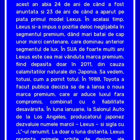
acest an abia 24 de ani de când a fost
anuntata si 23 de ani de când a aparut pe
piata primul model Lexus. În acelasi timp,
Lexus si-a impus o pozitie deloc neglijabila în
segmentul premium, dând mari batai de cap
unor marci centenare, care dominau anterior
segmentul de lux. În SUA de foarte multi ani
Lexus este cea mai vânduta marca premium,
fiind depasita doar în 2011, din cauza
calamitatilor naturale din Japonia. Sa vedem,
totusi, cum a pornit totul. În 1988, Toyota a
facut publica decizia sa de a lansa o noua
marca premium, care ar aduce luxul fara
compromis, combinat cu o fiabilitate
desavârsita. În luna ianuarie, la Salonul Auto
de la Los Angeles, producatorul japonez
dezvaluie numele marcii – Lexus – si sigla cu
„L”-ul renumit. La doar o luna distanta, Lexus
prezinta primele schite de design ale