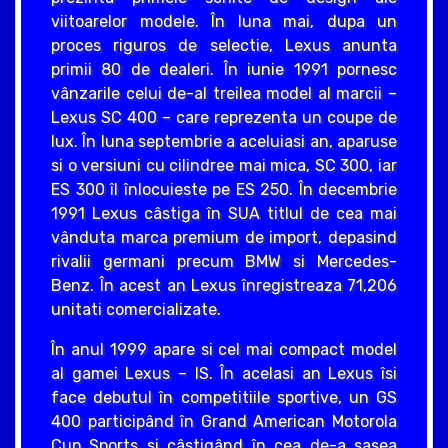
viitoarelor modele. În luna mai, dupa un
proces riguros de selectie, Lexus anunta
primii 80 de dealeri. În iunie 1991 pornesc
vânzarile celui de-al treilea model al marcii –
Lexus SC 400 – care reprezenta un coupe de
lux. În luna septembrie a aceluiasi an, aparuse
si o versiuni cu cilindree mai mica, SC 300, iar
ES 300 îl înlocuieste pe ES 250. În decembrie
1991 Lexus câstiga în SUA titlul de cea mai
vânduta marca premium de import, depasind
rivalii germani precum BMW si Mercedes-
Benz. În acest an Lexus înregistreaza 71,206
unitati comercializate.
În anul 1999 apare si cel mai compact model
al gamei Lexus – IS. În acelasi an Lexus îsi
face debutul în competitiile sportive, un GS
400 participând în Grand American Motorola
Cup Sports si câstigând în cea de-a sasea