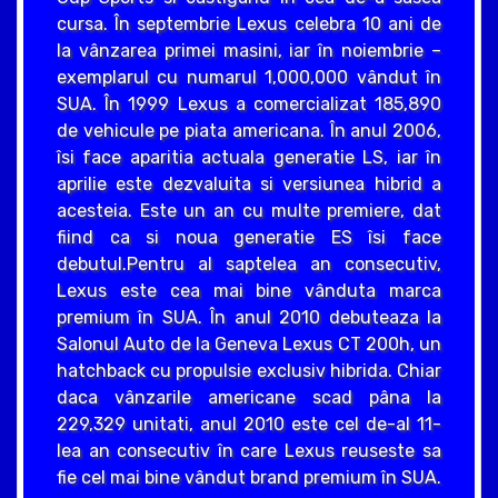
cursa. În septembrie Lexus celebra 10 ani de
la vânzarea primei masini, iar în noiembrie –
exemplarul cu numarul 1,000,000 vândut în
SUA. În 1999 Lexus a comercializat 185,890
de vehicule pe piata americana. În anul 2006,
îsi face aparitia actuala generatie LS, iar în
aprilie este dezvaluita si versiunea hibrid a
acesteia. Este un an cu multe premiere, dat
fiind ca si noua generatie ES îsi face
debutul.Pentru al saptelea an consecutiv,
Lexus este cea mai bine vânduta marca
premium în SUA. În anul 2010 debuteaza la
Salonul Auto de la Geneva Lexus CT 200h, un
hatchback cu propulsie exclusiv hibrida. Chiar
daca vânzarile americane scad pâna la
229,329 unitati, anul 2010 este cel de-al 11-
lea an consecutiv în care Lexus reuseste sa
fie cel mai bine vândut brand premium în SUA.