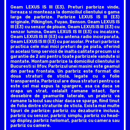
Geam LEXUS IS III (E3). Preturi parbrize vinde,
livreaza si monteaza la domiciliul clientului o gama
larga de parbrize. Parbrize LEXUS IS III (E3)
originale, Pilkington, Fuyao, Benson. Geam LEXUS IS
III (E3) cu senzor de ploaie, Geam LEXUS IS III (E3) cu
senzor lumina, Geam LEXUS IS III (E3) cu incalzire,
Geam LEXUS IS III (E3) cu antena radio incorporata,
Geam LEXUS IS III (E3) cu parasolar. Preturi parbrize
practica cele mai mici preturi de pe piata, oferind
in acelasi timp servicii de inalta calitate precum si o
garantie de 2 ani pentru toate parbrizele vandute si
montate. Montam parbrize la domiciliul clientului in
Bucuresti si Ilfov. Parbrizul unei masini este geamul
din partea frontala. Un parbriz este format din
doua straturi de sticla, legate cu o folie
transparenta. Parbrizul are doua straturi pentru ca
este cel mai expus la spargere, asa ca daca se
crapa un strat, celalalt ramane intact. Spre
deosebire de geamurile laterale, un prabriz va
ramane la locul sau chiar daca se sparge, fiind tinut
de folia dintre straturile de sticla. Exista mai multe
tipuri de parbrize: parbriz cu dezaburire inclusa,
parbriz cu senzor, parbriz simplu, parbriz cu head-
up display, parbriz heliomat, parbriz cu camera sau
parbriz cu camere.