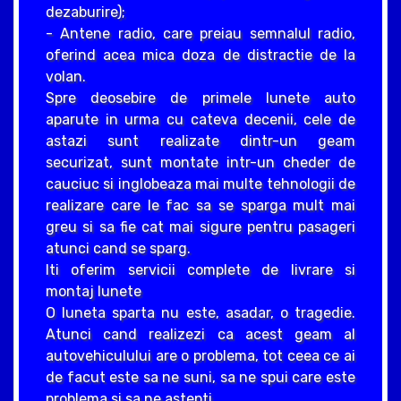
dezaburire);
- Antene radio, care preiau semnalul radio,
oferind acea mica doza de distractie de la
volan.
Spre deosebire de primele lunete auto
aparute in urma cu cateva decenii, cele de
astazi sunt realizate dintr-un geam
securizat, sunt montate intr-un cheder de
cauciuc si inglobeaza mai multe tehnologii de
realizare care le fac sa se sparga mult mai
greu si sa fie cat mai sigure pentru pasageri
atunci cand se sparg.
Iti oferim servicii complete de livrare si
montaj lunete
O luneta sparta nu este, asadar, o tragedie.
Atunci cand realizezi ca acest geam al
autovehiculului are o problema, tot ceea ce ai
de facut este sa ne suni, sa ne spui care este
problema si sa ne astepti.