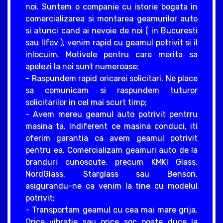
noi. Suntem o companie cu istorie bogata in
comercializarea si montarea geamurilor auto
si atunci cand ai nevoie de noi ( in Bucuresti
sau Ilfov ), venim rapid cu geamul potrivit si il
inlocuim. Motivele pentru care merita sa
apelezi la noi sunt numeroase:
- Raspundem rapid oricarei solicitari. Ne place
sa comunicam si raspundem tuturor
solicitarilor in cel mai scurt timp;
- Avem mereu geamul auto potrivit pentrru
masina ta. Indiferent ce masina conduci, iti
oferim garantia ca avem geamul potrivit
pentru ea. Comercializam geamuri auto de la
branduri cunoscute, precum KMKI Glass,
NordGlass, Starglass sau Benson,
asigurandu-ne ca venim la tine cu modelul
potrivit;
- Transportam geamul cu cea mai mare grija.
Orice vibratie sau orice soc poate duce la