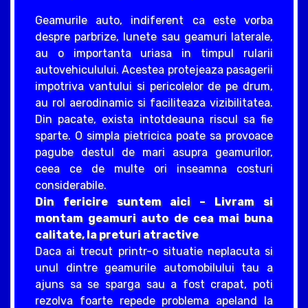
Geamurile auto, indiferent ca este vorba
despre parbrize, lunete sau geamuri laterale,
au o importanta uriasa in timpul rularii
autovehiculului. Acestea protejeaza pasagerii
impotriva vantului si pericolelor de pe drum,
au rol aerodinamic si faciliteaza vizibilitatea.
Din pacate, exista intotdeauna riscul sa fie
sparte. O simpla pietricica poate sa provoace
pagube destul de mari asupra geamurilor,
ceea ce de multe ori inseamna costuri
considerabile.
Din fericire suntem aici – Livram si
montam geamuri auto de cea mai buna
calitate, la preturi atractive
Daca ai trecut printr-o situatie neplacuta si
unul dintre geamurile automobilului tau a
ajuns sa se sparga sau a fost crapat, poti
rezolva foarte repede problema apeland la