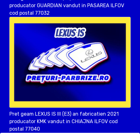
producator GUARDIAN vandut in PASAREA ILFOV
cod postal 77032
Pret geam LEXUS IS III (E3) an fabricatien 2021
producator KMK vandut in CHIAJNA ILFOV cod
postal 77040