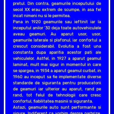
pretul. Din contra, geamurile inceputului de
secol XX erau extrem de scumpe, in asa fel
incat nimeni nu si le permitea.
Pana in 1920 geamurile sau ieftinit iar la
inceputul anilor ‘30 deja toate autovehiculele
aveau geamuri. Au aparut usor, usor,
geamurile laterale si plafonul, iar confortul a
crescut considerabil. Evolutia a fost una
constanta dupa aparitia acestor pati ale
vehiculelor. Astfel, in 1927 a aparut geamul
laminat, mult mai sigur in momentul in care
se spargea, in 1934 a aparut geamul curbat, in
1960 au inceput sa fie implementate diverse
standarde de siguranta pentru producatorii
de geamuri iar ulterior au aparut, rand pe
rand, tot felul de tehnologii care cresc
confortul, fiabilitatea masinii si siguranta.
Astazi, geamurile auto sunt performante si
sigure. Indiferent ca vorbim despre parbrize,