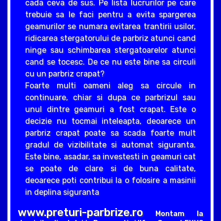
cada ceva de sus. Pe lista lucrurilor pe care
trebuie sa le faci pentru a evita spargerea
geamurilor se numara evitarea trantirii usilor,
ridicarea stergatorului de parbriz atunci cand
ninge sau schimbarea stergatoarelor atunci
cand se tocesc. De ce nu este bine sa circuli
cu un parbriz crapat?
Foarte multi oameni aleg sa circule in
continuare, chiar si dupa ce parbrizul sau
unul dintre geamuri a fost crapat. Este o
decizie nu tocmai inteleapta, deoarece un
parbriz crapat poate sa scada foarte mult
gradul de vizibilitate si automat siguranta.
Este bine, asadar, sa investesti in geamuri cat
se poate de clare si de buna calitate,
deoarece poti contribui la o folosire a masinii
in deplina siguranta
www.preturi-parbrize.ro
Montam la