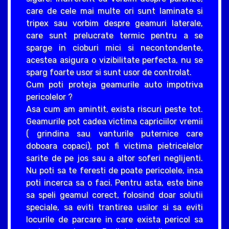
care de cele mai multe ori sunt laminate si
tripex sau vorbim despre geamuri laterale,
care sunt prelucrate termic pentru a se
sparge in cioburi mici si necontondente,
acestea asigura o vizibilitate perfecta, nu se
sparg foarte usor si sunt usor de controlat.
Cum poti proteja geamurile auto impotriva
pericolelor ?
Asa cum am amintit, exista riscuri peste tot.
Geamurile pot cadea victima capriciilor vremii
( grindina sau vanturile puternice care
doboara copaci), pot fi victima pietricelelor
sarite de pe jos sau a altor soferi neglijenti.
Nu poti sa te feresti de poate pericolele, insa
poti incerca sa o faci. Pentru asta, este bine
sa speli geamul corect, folosind doar solutii
speciale, sa eviti trantirea usilor si sa eviti
locurile de parcare in care exista pericol sa