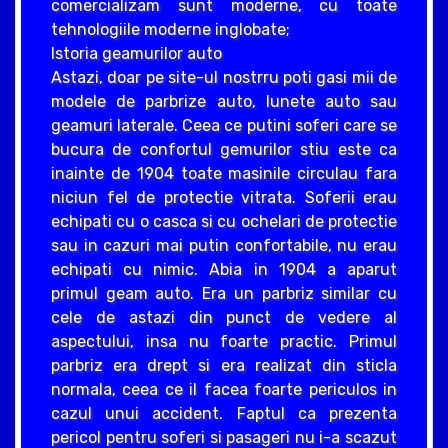
comercializam sunt moderne, cu toate
tehnologiile moderne inglobate;
Istoria geamurilor auto
Astazi, doar pe site-ul nostrru poti gasi mii de
modele de parbrize auto, lunete auto sau
geamuri laterale. Ceea ce putini soferi care se
bucura de confortul gemurilor stiu este ca
inainte de 1904 toate masinile circulau fara
niciun fel de protectie vitrata. Soferii erau
echipati cu o casca si cu ochelari de protectie
sau in cazuri mai putin confortabile, nu erau
echipati cu nimic. Abia in 1904 a aparut
primul geam auto. Era un parbriz similar cu
cele de astazi din punct de vedere al
aspectului, insa nu foarte practic. Primul
parbriz era drept si era realizat din sticla
normala, ceea ce il facea foarte periculos in
cazul unui accident. Faptul ca prezenta
pericol pentru soferi si pasageri nu i-a scazut